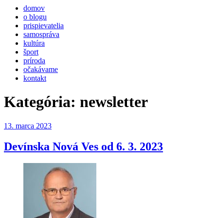
domov
o blogu
prispievatelia
samospráva
kultúra
šport
príroda
očakávame
kontakt
Kategória:
newsletter
Publikované
13. marca 2023
Devínska Nová Ves od 6. 3. 2023