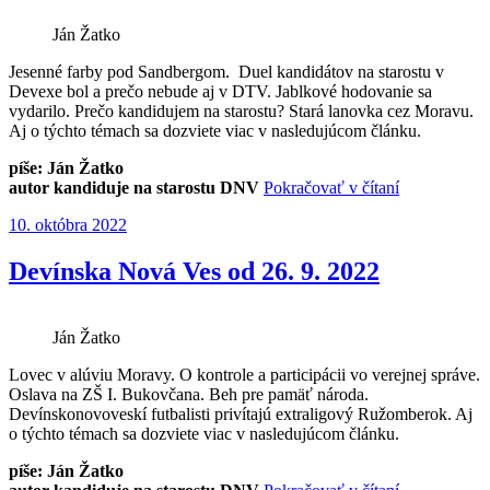
2022“
Ján Žatko
Jesenné farby pod Sandbergom. Duel kandidátov na starostu v
Devexe bol a prečo nebude aj v DTV. Jablkové hodovanie sa
vydarilo. Prečo kandidujem na starostu? Stará lanovka cez Moravu.
Aj o týchto témach sa dozviete viac v nasledujúcom článku.
píše: Ján Žatko
„Devínska
autor kandiduje na starostu DNV
Pokračovať v čítaní
Nová
Publikované
10. októbra 2022
Ves
od
10.
Devínska Nová Ves od 26. 9. 2022
10.
2022“
Ján Žatko
Lovec v alúviu Moravy. O kontrole a participácii vo verejnej správe.
Oslava na ZŠ I. Bukovčana. Beh pre pamäť národa.
Devínskonovoveskí futbalisti privítajú extraligový Ružomberok. Aj
o týchto témach sa dozviete viac v nasledujúcom článku.
píše: Ján Žatko
„Devínska