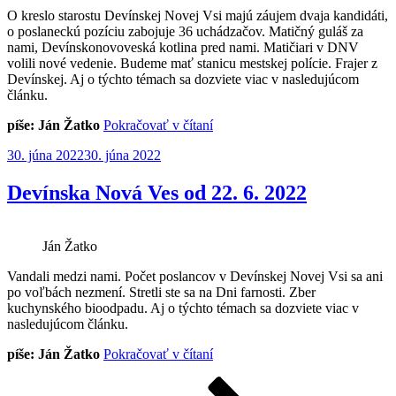
O kreslo starostu Devínskej Novej Vsi majú záujem dvaja kandidáti,
o poslaneckú pozíciu zabojuje 36 uchádzačov. Matičný guláš za
nami, Devínskonovoveská kotlina pred nami. Matičiari v DNV
volili nové vedenie. Budeme mať stanicu mestskej polície. Frajer z
Devínskej. Aj o týchto témach sa dozviete viac v nasledujúcom
článku.
„Devínska
píše: Ján Žatko
Pokračovať v čítaní
Nová
Publikované
30. júna 2022
30. júna 2022
Ves
od
22.
Devínska Nová Ves od 22. 6. 2022
8.
2022“
Ján Žatko
Vandali medzi nami. Počet poslancov v Devínskej Novej Vsi sa ani
po voľbách nezmení. Stretli ste sa na Dni farnosti. Zber
kuchynského bioodpadu. Aj o týchto témach sa dozviete viac v
nasledujúcom článku.
„Devínska
píše: Ján Žatko
Pokračovať v čítaní
Nová
Stránkovanie
Stránka
Stránka
Stránka
Nasledujúca
Ves