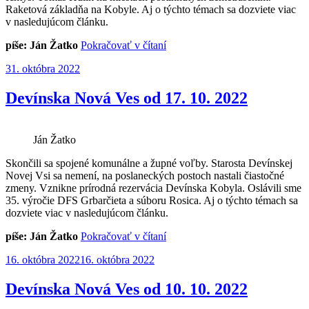
Raketová základňa na Kobyle. Aj o týchto témach sa dozviete viac
v nasledujúcom článku.
„Devínska
píše: Ján Žatko
Pokračovať v čítaní
Nová
Publikované
31. októbra 2022
Ves
od
13.
Devínska Nová Ves od 17. 10. 2022
2.
2023“
Ján Žatko
Skončili sa spojené komunálne a župné voľby. Starosta Devínskej
Novej Vsi sa nemení, na poslaneckých postoch nastali čiastočné
zmeny. Vznikne prírodná rezervácia Devínska Kobyla. Oslávili sme
35. výročie DFS Grbarčieta a súboru Rosica. Aj o týchto témach sa
dozviete viac v nasledujúcom článku.
„Devínska
píše: Ján Žatko
Pokračovať v čítaní
Nová
Publikované
16. októbra 2022
16. októbra 2022
Ves
od
17.
Devínska Nová Ves od 10. 10. 2022
10.