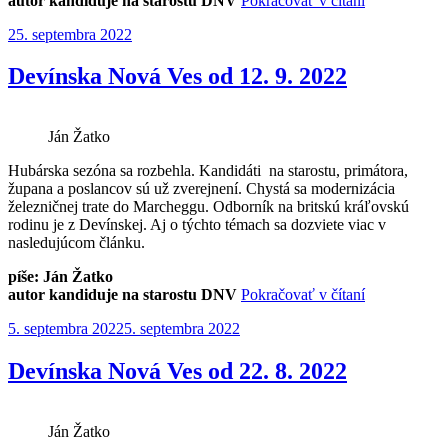
autor kandiduje na starostu DNV
Pokračovať v čítaní
Nová
Publikované
25. septembra 2022
Ves
od
26.
Devínska Nová Ves od 12. 9. 2022
9.
2022“
Ján Žatko
Hubárska sezóna sa rozbehla. Kandidáti na starostu, primátora,
župana a poslancov sú už zverejnení. Chystá sa modernizácia
železničnej trate do Marcheggu. Odborník na britskú kráľovskú
rodinu je z Devínskej. Aj o týchto témach sa dozviete viac v
nasledujúcom článku.
píše: Ján Žatko
„Devínska
autor kandiduje na starostu DNV
Pokračovať v čítaní
Nová
Publikované
5. septembra 2022
5. septembra 2022
Ves
od
12.
Devínska Nová Ves od 22. 8. 2022
9.
2022“
Ján Žatko