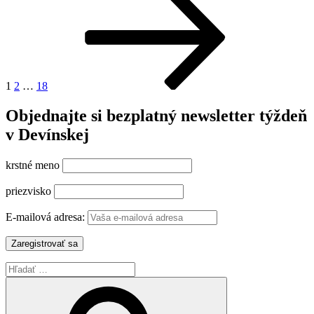
stránka
od
príspevkov
22.
6.
2022“
1
2
…
18
Objednajte si bezplatný newsletter týždeň
v Devínskej
krstné meno
priezvisko
E-mailová adresa:
Hľadať:
Vyhľadávanie