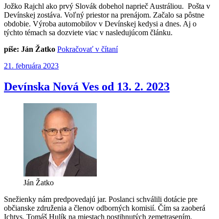
Jožko Rajchl ako prvý Slovák dobehol naprieč Austráliou. Pošta v
Devínskej zostáva. Voľný priestor na prenájom. Začalo sa pôstne
obdobie. Výroba automobilov v Devínskej kedysi a dnes. Aj o
týchto témach sa dozviete viac v nasledujúcom článku.
„Devínska
píše: Ján Žatko
Pokračovať v čítaní
Nová
Publikované
21. februára 2023
Ves
od
20.
Devínska Nová Ves od 13. 2. 2023
2.
2023“
Ján Žatko
Snežienky nám predpovedajú jar. Poslanci schválili dotácie pre
občianske združenia a členov odborných komisií. Čím sa zaoberá
Ichtys. Tomáš Hulík na miestach postihnutých zemetrasením.