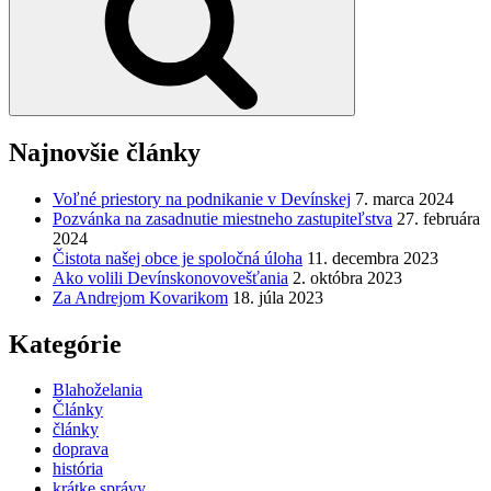
Najnovšie články
Voľné priestory na podnikanie v Devínskej
7. marca 2024
Pozvánka na zasadnutie miestneho zastupiteľstva
27. februára
2024
Čistota našej obce je spoločná úloha
11. decembra 2023
Ako volili Devínskonovovešťania
2. októbra 2023
Za Andrejom Kovarikom
18. júla 2023
Kategórie
Blahoželania
Články
články
doprava
história
krátke správy