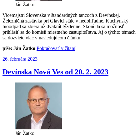
Ján Žatko
Vicemajstri Slovenska v štandardných tancoch z Devínskej.
Železničná zastávka pri Glavici stále v nedohľadne. Kuchynský
bioodpad sa zbiera už dvakrát týždenne. Skončila sa možnosť
prihlásiť sa do komisií miestneho zastupiteľstva. Aj o týchto témach
sa dozviete viac v nasledujúcom článku.
„Devínska
píše: Ján Žatko
Pokračovať v čítaní
Nová
Publikované
26. februára 2023
Ves
od
27.
Devínska Nová Ves od 20. 2. 2023
2.
2023“
Ján Žatko