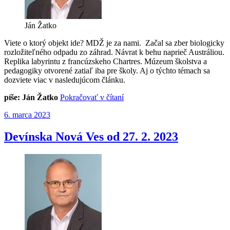
Ján Žatko
Viete o ktorý objekt ide? MDŽ je za nami. Začal sa zber biologicky
rozložiteľného odpadu zo záhrad. Návrat k behu naprieč Austráliou.
Replika labyrintu z francúzskeho Chartres. Múzeum školstva a
pedagogiky otvorené zatiaľ iba pre školy. Aj o týchto témach sa
dozviete viac v nasledujúcom článku.
„Devínska
píše: Ján Žatko
Pokračovať v čítaní
Nová
Publikované
6. marca 2023
Ves
od
6.
Devínska Nová Ves od 27. 2. 2023
3.
2023“