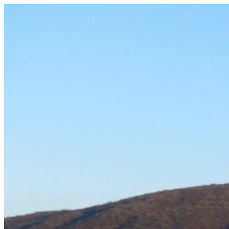
Prejsť
na
obsah