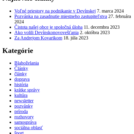
Voľné priestory na podnikanie v Devínskej
7. marca 2024
Pozvánka na zasadnutie miestneho zastupiteľstva
27. februára
2024
Čistota našej obce je spoločná úloha
11. decembra 2023
Ako volili Devínskonovovešťania
2. októbra 2023
Za Andrejom Kovarikom
18. júla 2023
Kategórie
Blahoželania
Články
články
doprava
história
krátke správy
kultúra
newsletter
pozvánky
príroda
rozhovory
samospráva
sociálna oblasť
šport