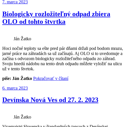
Publikované
7. marca 2023
milé
čitateľky
k
Biologicky rozložiteľný odpad zbiera
MDŽ“
OLO od tohto štvrtka
Ján Žatko
Hoci nočné teploty sa ešte pred pár dňami držali pod bodom mrazu,
jarné práce na záhradách sa už začínajú. Aj OLO si to uvedomuje a
začína s odvozom biologicky rozložiteľného odpadu zo záhrad.
Svoju hnedú nádobu na tento druh odpadu môžete vyložiť na ulicu
už v tento štvrtok.
„Biologicky
píše: Ján Žatko
Pokračovať v čítaní
rozložiteľný
Publikované
6. marca 2023
odpad
zbiera
OLO
Devínska Nová Ves od 27. 2. 2023
od
tohto
štvrtka“
Ján Žatko
Vicemajstri Slovenska v štandardných tancoch z Devínskej.