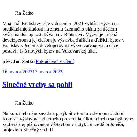
Ján Žatko
Magistrát Bratislavy ešte v decembri 2021 vyhlásil výzvu na
predkladanie žiadosti na zmenu územného plánu za účelom
zvýšenia dostupnosti bývania v Bratislave. Výzva je určená
developerom a jej cieľom je výstavba ďalších a ďalších bytov v
Bratislave. Jeden z developerov na výzvu zareagoval a chce
postaviť 143 nových bytov na Vukovarskej ulici.
„Koľko
píše: Ján Žatko
Pokračovať v čítaní
ďalších
Publikované
16. marca 2023
17. marca 2023
nových
bytov
ešte
Slnečné vrchy sa pohli
Devínska
unesie?“
Ján Žatko
Na konci februára zasadala prvýkrát v tomto volebnom období
Komisia výstavby a životného prostredia. Okrem iného sa opätovne
zaoberala aj plánovanou výstavbou v dotyku ulice Jána Jonáša,
projektom Slnečný vrch II.