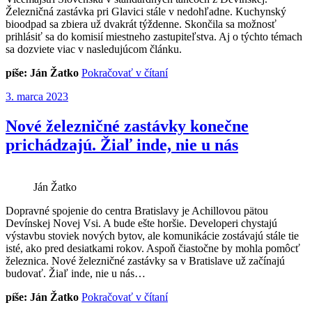
Železničná zastávka pri Glavici stále v nedohľadne. Kuchynský
bioodpad sa zbiera už dvakrát týždenne. Skončila sa možnosť
prihlásiť sa do komisií miestneho zastupiteľstva. Aj o týchto témach
sa dozviete viac v nasledujúcom článku.
„Devínska
píše: Ján Žatko
Pokračovať v čítaní
Nová
Publikované
3. marca 2023
Ves
od
27.
Nové železničné zastávky konečne
2.
prichádzajú. Žiaľ inde, nie u nás
2023“
Ján Žatko
Dopravné spojenie do centra Bratislavy je Achillovou pätou
Devínskej Novej Vsi. A bude ešte horšie. Developeri chystajú
výstavbu stoviek nových bytov, ale komunikácie zostávajú stále tie
isté, ako pred desiatkami rokov. Aspoň čiastočne by mohla pomôcť
železnica. Nové železničné zastávky sa v Bratislave už začínajú
budovať. Žiaľ inde, nie u nás…
„Nové
píše: Ján Žatko
Pokračovať v čítaní
železničné