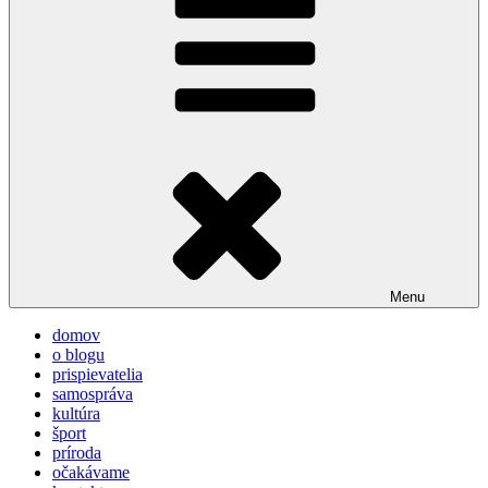
Menu
domov
o blogu
prispievatelia
samospráva
kultúra
šport
príroda
očakávame