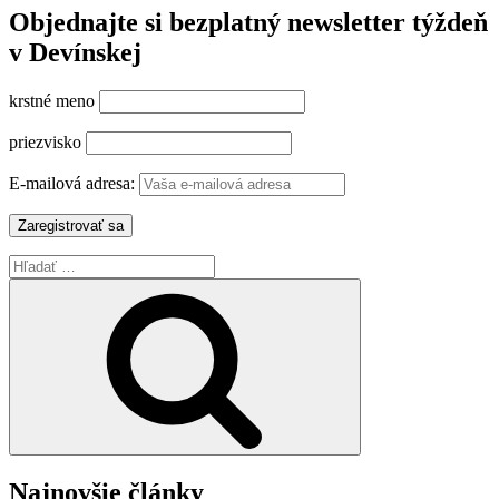
Objednajte si bezplatný newsletter týždeň
v Devínskej
krstné meno
priezvisko
E-mailová adresa:
Hľadať:
Vyhľadávanie
Najnovšie články