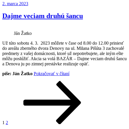
Publikované
2. marca 2023
zastávky
konečne
prichádzajú.
Dajme veciam druhú šancu
Žiaľ
inde,
nie
Ján Žatko
u
nás“
Už túto sobotu 4. 3. 2023 môžete v čase od 8.00 do 12.00 priniesť
do areálu zberného dvora Denovy na ul. Milana Pišúta 3 zachovalé
predmety z vašej domácnosti, ktoré už nepotrebujete, ale iným ešte
môžu poslúžiť. Akcia sa volá BAZÁR – Dajme veciam druhú šancu
a Denova ju po zimnej prestávke realizuje opäť.
„Dajme
píše: Ján Žatko
Pokračovať v čítaní
veciam
Stránkovanie
Stránka
Stránka
Nasledujúca
druhú
stránka
šancu“
príspevkov
1
2