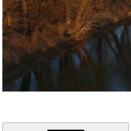
týždeň v Devínskej
prvý informačno-spravodajský blog pre obyvateľov a návštevníkov
Devínskej Novej Vsi