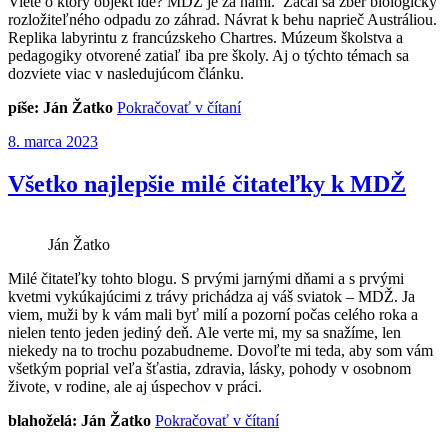
Viete o ktorý objekt ide? MDŽ je za nami. Začal sa zber biologicky
rozložiteľného odpadu zo záhrad. Návrat k behu naprieč Austráliou.
Replika labyrintu z francúzskeho Chartres. Múzeum školstva a
pedagogiky otvorené zatiaľ iba pre školy. Aj o týchto témach sa
dozviete viac v nasledujúcom článku.
„Devínska
píše: Ján Žatko
Pokračovať v čítaní
Nová
Publikované
8. marca 2023
Ves
od
6.
Všetko najlepšie milé čitateľky k MDŽ
3.
2023“
Ján Žatko
Milé čitateľky tohto blogu. S prvými jarnými dňami a s prvými
kvetmi vykúkajúcimi z trávy prichádza aj váš sviatok – MDŽ. Ja
viem, muži by k vám mali byť milí a pozorní počas celého roka a
nielen tento jeden jediný deň. Ale verte mi, my sa snažíme, len
niekedy na to trochu pozabudneme. Dovoľte mi teda, aby som vám
všetkým poprial veľa šťastia, zdravia, lásky, pohody v osobnom
živote, v rodine, ale aj úspechov v práci.
„Všetko
blahoželá: Ján Žatko
Pokračovať v čítaní
najlepšie