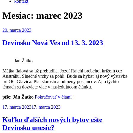
kontakt
Mesiac:
marec 2023
Publikované
20. marca 2023
Devínska Nová Ves od 13. 3. 2023
Ján Žatko
Májka fialová sa už prebudila. Jozef Rajchl prebehol krížom cez
Austráliu. Slnečné vrchy sa pohli. Bude sa hýbať aj nový výstavba
pri OC Glavica. Plat starostu a odmeny poslancov. Aj o týchto
témach sa dozviete viac v nasledujúcom článku.
„Devínska
píše: Ján Žatko
Pokračovať v čítaní
Nová
Publikované
17. marca 2023
17. marca 2023
Ves
od
13.
Koľko ďalších nových bytov ešte
3.
Devínska unesie?
2023“