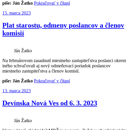
„Slnečné
píše: Ján Žatko
Pokračovať v čítaní
vrchy
Publikované
15. marca 2023
sa
pohli“
Plat starostu, odmeny poslancov a členov
komisií
Ján Žatko
Na februárovom zasadnutí miestneho zastupiteľstva poslanci okrem
iného schvaľovali aj nový odmeňovací poriadok poslancov
miestneho zastupiteľstva a členov komisií.
„Plat
píše: Ján Žatko
Pokračovať v čítaní
starostu,
Publikované
13. marca 2023
odmeny
poslancov
a
Devínska Nová Ves od 6. 3. 2023
členov
komisií“
Ján Žatko