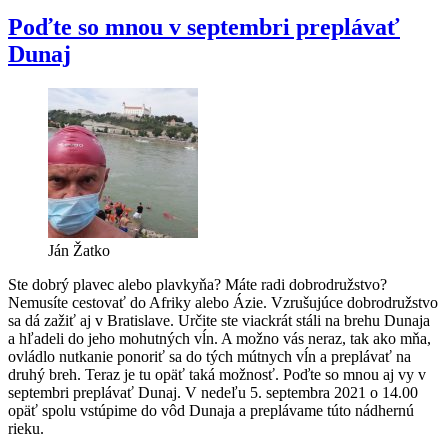
na
odvážlivcov“
Poďte so mnou v septembri preplávať
Dunaj
Ján Žatko
Ste dobrý plavec alebo plavkyňa? Máte radi dobrodružstvo?
Nemusíte cestovať do Afriky alebo Ázie. Vzrušujúce dobrodružstvo
sa dá zažiť aj v Bratislave. Určite ste viackrát stáli na brehu Dunaja
a hľadeli do jeho mohutných vĺn. A možno vás neraz, tak ako mňa,
ovládlo nutkanie ponoriť sa do tých mútnych vĺn a preplávať na
druhý breh. Teraz je tu opäť taká možnosť. Poďte so mnou aj vy v
septembri preplávať Dunaj. V nedeľu 5. septembra 2021 o 14.00
opäť spolu vstúpime do vôd Dunaja a preplávame túto nádhernú
rieku.