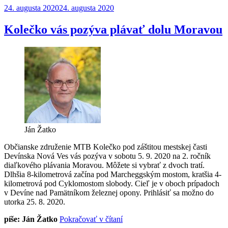
Publikované
24. augusta 2020
24. augusta 2020
Swim
2020
sa
Kolečko vás pozýva plávať dolu Moravou
predsa
len
konal“
Ján Žatko
Občianske združenie MTB Kolečko pod záštitou mestskej časti
Devínska Nová Ves vás pozýva v sobotu 5. 9. 2020 na 2. ročník
diaľkového plávania Moravou. Môžete si vybrať z dvoch tratí.
Dlhšia 8-kilometrová začína pod Marcheggským mostom, kratšia 4-
kilometrová pod Cyklomostom slobody. Cieľ je v oboch prípadoch
v Devíne nad Pamätníkom železnej opony. Prihlásiť sa možno do
utorka 25. 8. 2020.
„Kolečko
píše: Ján Žatko
Pokračovať v čítaní
vás