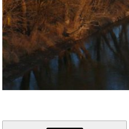
týždeň v Devínskej
prvý informačno-spravodajský blog pre obyvateľov a návštevníkov
Devínskej Novej Vsi