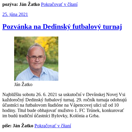
„Poďte
pozýva: Ján Žatko
Pokračovať v čítaní
so
Publikované
25. júna 2021
mnou
v
septembri
Pozvánka na Dedinský futbalový turnaj
preplávať
Dunaj“
Ján Žatko
Najbližšiu sobotu 26. 6. 2021 sa uskutoční v Devínskej Novej Vsi
každoročný Dedinský futbalový turnaj. 29. ročník turnaja odohrajú
účastníci na futbalovom štadióne na Vápencovej ulici už od 10
hodiny. Titul bude obhajovať mužstvo 1. FC Trúnek, konkurovať
im budú tradiční účastníci Bylovky, Kolónia a Grba.
„Pozvánka
píše: Ján Žatko
Pokračovať v čítaní
na