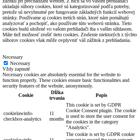
zážitku pri prechádzaní webom. Z nich sa vo vašom prehliadači
ukladajú súbory cookies, ktoré sú kategorizované podľa potreby,
pretože sú nevyhnutné pre fungovanie základných funkcií webovej
stránky. Používame aj cookies tretích strán, ktoré nám pomáhajú
analyzovať a pochopiť, ako používate túto webovú stránku. Tieto
cookies budú uložené vo vašom prehliadači iba s vaším súhlasom.
Máte tiež možnosť zrušiť tieto cookies. Zrušenie niektorých z týchto
súborov cookies však môže ovplyvniť váš zážitok z prehliadania.
Necessary
Necessary
Vždy zapnuté
Necessary cookies are absolutely essential for the website to
function properly. These cookies ensure basic functionalities and
security features of the website, anonymously.
Dĺžka
Cookie
Popis
trvania
This cookie is set by GDPR
Cookie Consent plugin. The cookie
cookielawinfo-
11
is used to store the user consent for
checkbox-analytics
months
the cookies in the category
"Analytics".
The cookie is set by GDPR cookie
cookielawinfo-
11
consent to record the user consent