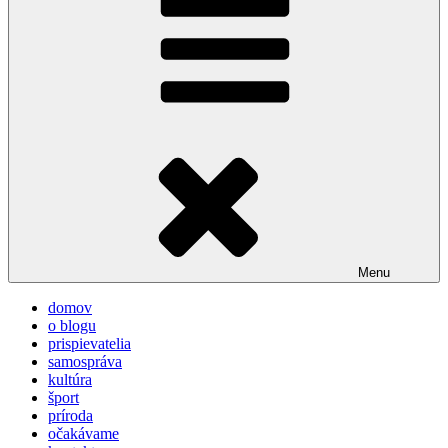
Menu
domov
o blogu
prispievatelia
samospráva
kultúra
šport
príroda
očakávame