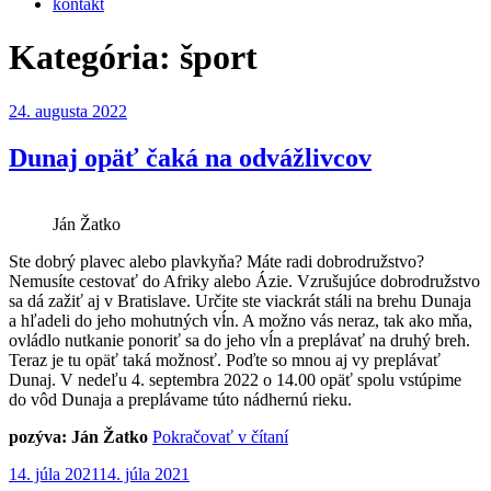
kontakt
Kategória:
šport
Publikované
24. augusta 2022
Dunaj opäť čaká na odvážlivcov
Ján Žatko
Ste dobrý plavec alebo plavkyňa? Máte radi dobrodružstvo?
Nemusíte cestovať do Afriky alebo Ázie. Vzrušujúce dobrodružstvo
sa dá zažiť aj v Bratislave. Určite ste viackrát stáli na brehu Dunaja
a hľadeli do jeho mohutných vĺn. A možno vás neraz, tak ako mňa,
ovládlo nutkanie ponoriť sa do jeho vĺn a preplávať na druhý breh.
Teraz je tu opäť taká možnosť. Poďte so mnou aj vy preplávať
Dunaj. V nedeľu 4. septembra 2022 o 14.00 opäť spolu vstúpime
do vôd Dunaja a preplávame túto nádhernú rieku.
„Dunaj
pozýva: Ján Žatko
Pokračovať v čítaní
opäť
Publikované
14. júla 2021
14. júla 2021
čaká