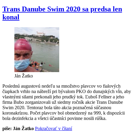
seniorov“
Trans Danube Swim 2020 sa predsa len
konal
Ján Žatko
Poslednú augustovú nedeľu sa množstvo plavcov vo fialových
čiapkach vrhlo na nábreží pri bývalom PKO do dunajských vĺn, aby
vlastnými silami prekonali jeho prudký tok. Ľuboš Fellner a jeho
firma Bubo zorganizovali už siedmy ročník akcie Trans Danube
Swim 2020. Tentoraz bola táto akcia poznačená súčasnou
koronakrízou. Počet plavcov bol obmedzený na 999, k dispozícii
bola dezinfekcia a všetci účastníci povinne nosili rúška.
„Trans
píše: Ján Žatko
Pokračovať v čítaní
Danube