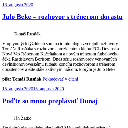
Publikované
18. augusta 2020
pozýva
plávať
dolu
Julo Beke – rozhovor s trénerom dorastu
Moravou“
Tomáš Rusňák
V uplynulých týždňoch som na tomto blogu zverejnil rozhovory
Tomáša Rusňáka s rozhovor s prezidentom klubu FCL Devínska
Nová Ves Róbertom Kačeňákom a novým trénerom futbalového
áčka Rastislavom Borisom. Dnes sériu rozhovorov venovaných
devínskonovoveskému futbalu končím rozhovorom s trénerom
dorastencov a ešte stále aktívnym hráčom, ktorým je Julo Beke.
„Julo
píše: Tomáš Rusňák
Pokračovať v čítaní
Beke
Publikované
15. augusta 2020
15. augusta 2020
–
rozhovor
s
Poďte so mnou preplávať Dunaj
trénerom
dorastu“
Ján Žatko
Ste dobrý plavec alebo plavkyňa? Máte radi dobrodružstvo?