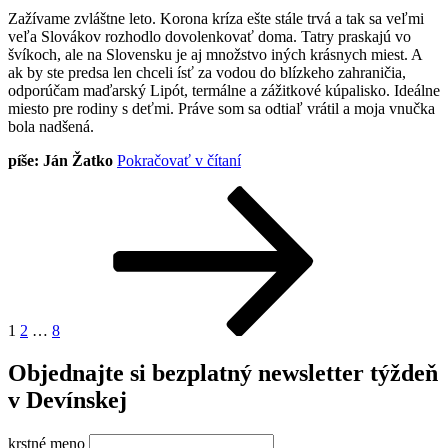
Zažívame zvláštne leto. Korona kríza ešte stále trvá a tak sa veľmi
veľa Slovákov rozhodlo dovolenkovať doma. Tatry praskajú vo
švíkoch, ale na Slovensku je aj množstvo iných krásnych miest. A
ak by ste predsa len chceli ísť za vodou do blízkeho zahraničia,
odporúčam maďarský Lipót, termálne a zážitkové kúpalisko. Ideálne
miesto pre rodiny s deťmi. Práve som sa odtiaľ vrátil a moja vnučka
bola nadšená.
„Kam
píše: Ján Žatko
Pokračovať v čítaní
za
Stránkovanie
Stránka
Stránka
Stránka
Nasledujúca
vodou
stránka
2020:
príspevkov
Lipót“
1
2
…
8
Objednajte si bezplatný newsletter týždeň
v Devínskej
krstné meno