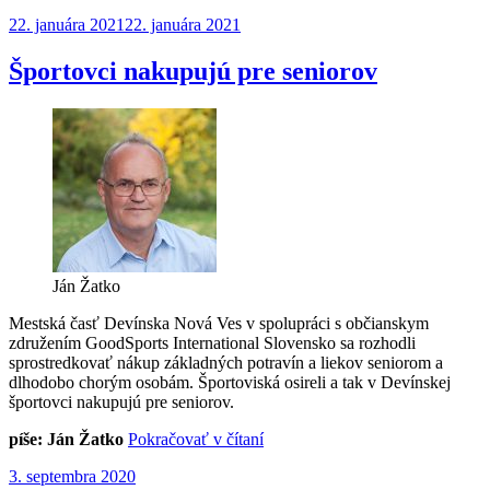
sa
Publikované
22. januára 2021
22. januára 2021
rekonštrukcia
športového
areálu
Športovci nakupujú pre seniorov
na
ZŠ
Ivana
Bukovčana“
Ján Žatko
Mestská časť Devínska Nová Ves v spolupráci s občianskym
združením GoodSports International Slovensko sa rozhodli
sprostredkovať nákup základných potravín a liekov seniorom a
dlhodobo chorým osobám. Športoviská osireli a tak v Devínskej
športovci nakupujú pre seniorov.
„Športovci
píše: Ján Žatko
Pokračovať v čítaní
nakupujú
Publikované
3. septembra 2020
pre