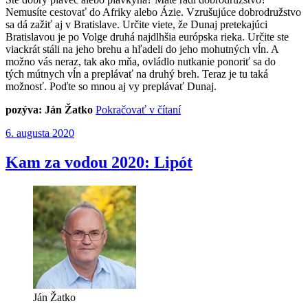
Nemusíte cestovať do Afriky alebo Ázie. Vzrušujúce dobrodružstvo
sa dá zažiť aj v Bratislave. Určite viete, že Dunaj pretekajúci
Bratislavou je po Volge druhá najdlhšia európska rieka. Určite ste
viackrát stáli na jeho brehu a hľadeli do jeho mohutných vĺn. A
možno vás neraz, tak ako mňa, ovládlo nutkanie ponoriť sa do
tých mútnych vĺn a preplávať na druhý breh. Teraz je tu taká
možnosť. Poďte so mnou aj vy preplávať Dunaj.
„Poďte
pozýva: Ján Žatko
Pokračovať v čítaní
so
Publikované
6. augusta 2020
mnou
preplávať
Dunaj“
Kam za vodou 2020: Lipót
Ján Žatko