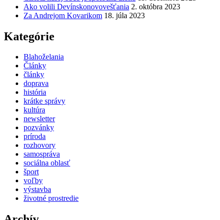
Ako volili Devínskonovovešťania
2. októbra 2023
Za Andrejom Kovarikom
18. júla 2023
Kategórie
Blahoželania
Články
články
doprava
história
krátke správy
kultúra
newsletter
pozvánky
príroda
rozhovory
samospráva
sociálna oblasť
šport
voľby
výstavba
životné prostredie
Archív