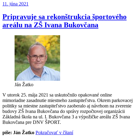
Publikované
11. júna 2021
Dedinský
futbalový
turnaj“
Pripravuje sa rekonštrukcia športového
areálu na ZŠ Ivana Bukovčana
Ján Žatko
V utorok 25. mája 2021 sa uskutočnilo opakované online
mimoriadne zasadnutie miestneho zastupiteľstva. Okrem parkovacej
politiky sa miestne zastupiteľstvo zaoberalo aj návrhom na zverenie
budovy ZŠ Ivana Bukovčana do správy rozpočtovej organizácii
Základná škola na ul. I. Bukovčana 3 a výpožičke areálu ZŠ Ivana
Bukovčana pre DNV ŠPORT.
„Pripravuje
píše: Ján Žatko
Pokračovať v čítaní