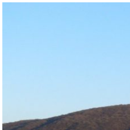
Prejsť
na
obsah