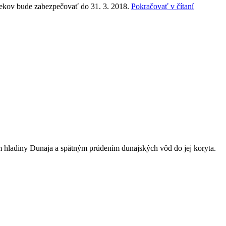
„Zber
ekov bude zabezpečovať do 31. 3. 2018.
Pokračovať v čítaní
a
odvoz
vianočný
stromček
m hladiny Dunaja a spätným prúdením dunajských vôd do jej koryta.