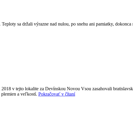
. Teploty sa držali výrazne nad nulou, po snehu ani pamiatky, dokonca
2018 v tejto lokalite za Devínskou Novou Vsou zasahovali bratislavskí
„Tragédia
 plemien a veľkostí.
Pokračovať v čítaní
v
Devínskom
Jazere?“