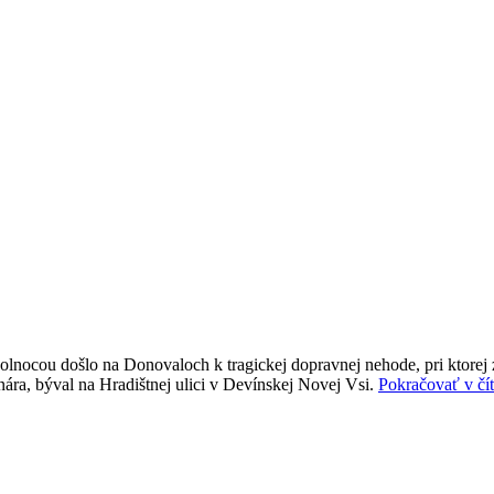
olnocou došlo na Donovaloch k tragickej dopravnej nehode, pri ktorej
ára, býval na Hradištnej ulici v Devínskej Novej Vsi.
Pokračovať v čít