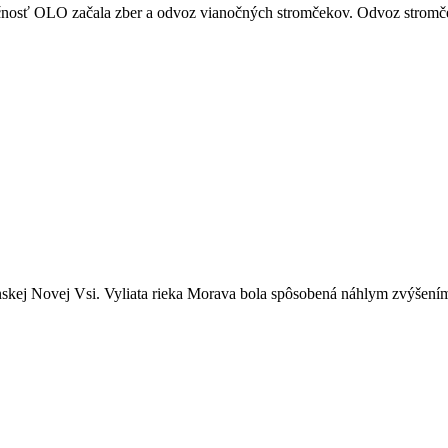
očnosť OLO začala zber a odvoz vianočných stromčekov. Odvoz stromč
nskej Novej Vsi. Vyliata rieka Morava bola spôsobená náhlym zvýšení