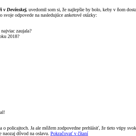
ň v Devínskej,
uvedomil som si, že najlepšie by bolo, keby v ňom dosta
i o svoje odpovede na nasledujúce anketové otázky:
najviac zaujala?
roku 2018?
al!
 o policajtoch. Ja ale môžem zodpovedne prehlásiť, že tieto vtipy svo
„Všetko
 je naozaj dôvod na oslavu.
Pokračovať v čítaní