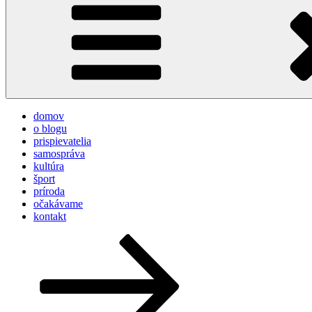
domov
o blogu
prispievatelia
samospráva
kultúra
šport
príroda
očakávame
kontakt
Posunúť
dolu
na
obsah