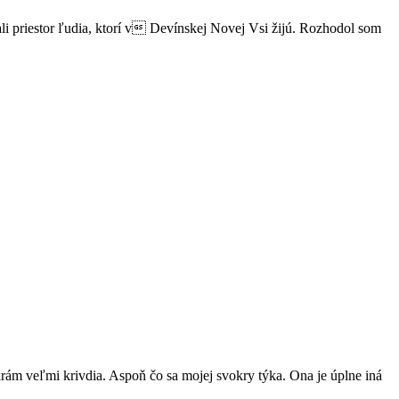
li priestor ľudia, ktorí v Devínskej Novej Vsi žijú. Rozhodol som
krám veľmi krivdia. Aspoň čo sa mojej svokry týka. Ona je úplne iná