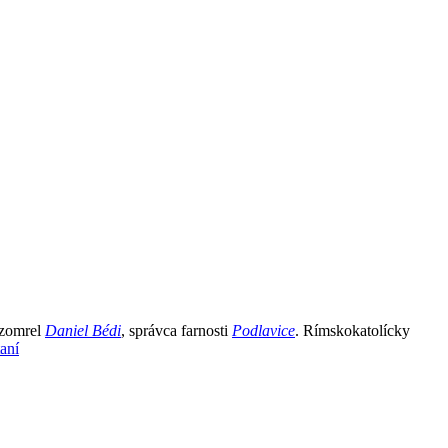
 zomrel
Daniel Bédi
, správca farnosti
Podlavice
. Rímskokatolícky
„Zomrel
aní
Daniel
Bédi“