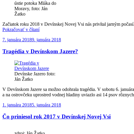
ústie potoka Mláka do
Moravy, foto: Ján
Žatko
Začiatok roku 2018 v Devínskej Novej Vsi nás privítal jarným počasí
„Začiatok
Pokračovať v čítaní
roku
Publikované
7. januára 2018
9. januára 2018
2018
v
Tragédia v Devínskom Jazere?
Devínskej
Novej
Vsi“
Devínske Jazero foto:
Ján Žatko
V Devínskom Jazere sa možno odohrala tragédia. V sobotu 6. januára 
a na ostrovčeku uprostred vodnej hladiny uviazlo asi 14 psov rôznych
Publikované
1. januára 2018
5. januára 2018
Čo priniesol rok 2017 v Devínskej Novej Vsi
zdroj: Ján Žatko