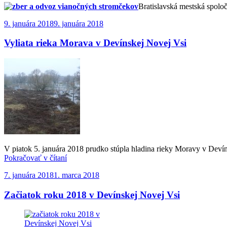
Bratislavská mestská spol
Publikované
9. januára 2018
9. januára 2018
Vyliata rieka Morava v Devínskej Novej Vsi
V piatok 5. januára 2018 prudko stúpla hladina rieky Moravy v Deví
„Vyliata
Pokračovať v čítaní
rieka
Publikované
7. januára 2018
1. marca 2018
Morava
v
Začiatok roku 2018 v Devínskej Novej Vsi
Devínskej
Novej
Vsi“