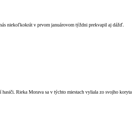
 nás niekoľkokrát v prvom januárovom týždni prekvapil aj dážď.
 hasiči. Rieka Morava sa v týchto miestach vyliala zo svojho koryta