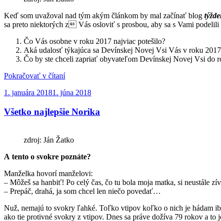
Keď som uvažoval nad tým akým článkom by mal začínať blog
týžde
sa preto niektorých z Vás osloviť s prosbou, aby sa s Vami podelil
Čo Vás osobne v roku 2017 najviac potešilo?
Aká udalosť týkajúca sa Devínskej Novej Vsi Vás v roku 2017 
Čo by ste chceli zapriať obyvateľom Devínskej Novej Vsi do 
„Čo
Pokračovať v čítaní
priniesol
Publikované
1. januára 2018
1. júna 2018
rok
2017
Všetko najlepšie Norika
v
Devínskej
Novej
Vsi“
zdroj: Ján Žatko
A tento o svokre poznáte?
Manželka hovorí manželovi:
– Môžeš sa hanbiť! Po celý čas, čo tu bola moja matka, si neustále zív
– Prepáč, drahá, ja som chcel len niečo povedať…
Nuž, nemajú to svokry ľahké. Toľko vtipov koľko o nich je hádam iba
ako tie protivné svokry z vtipov. Dnes sa práve dožíva 79 rokov a to