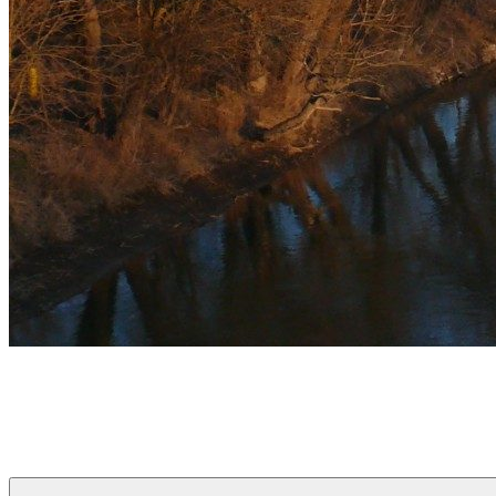
týždeň v Devínskej
prvý informačno-spravodajský blog pre obyvateľov a návštevníkov 