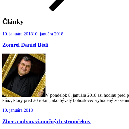
Články
Publikované
10. januára 2018
10. januára 2018
Zomrel Daniel Bédi
V pondelok 8. januára 2018 asi hodinu pred p
kňaz, ktorý pred 30 rokmi, ako bývalý bohoslovec vyhodený zo semin
Publikované
10. januára 2018
Zber a odvoz vianočných stromčekov