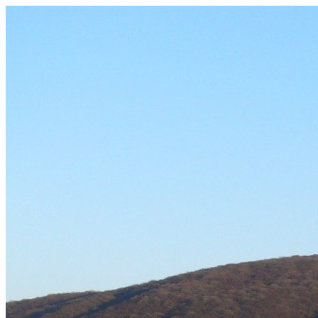
Prejsť
na
obsah