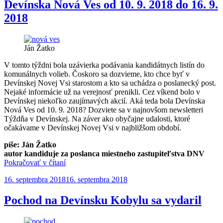
praxi“
Devínska Nová Ves od 10. 9. 2018 do 16. 9.
2018
Ján Žatko
V tomto týždni bola uzávierka podávania kandidátnych listín do
komunálnych volieb. Čoskoro sa dozvieme, kto chce byť v
Devínskej Novej Vsi starostom a kto sa uchádza o poslanecký post.
Nejaké informácie už na verejnosť prenikli. Cez víkend bolo v
Devínskej niekoľko zaujímavých akcií. Aká teda bola Devínska
Nová Ves od 10. 9. 2018? Dozviete sa v najnovšom newsletteri
Týždňa v Devínskej. Na záver ako obyčajne udalosti, ktoré
očakávame v Devínskej Novej Vsi v najbližšom období.
píše: Ján Žatko
autor kandiduje za poslanca miestneho zastupiteľstva DNV
„Devínska
Pokračovať v čítaní
Nová
Publikované
16. septembra 2018
16. septembra 2018
Ves
od
10.
Pochod na Devínsku Kobylu sa vydaril
9.
2018