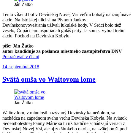
do
Ján Žatko
16.
9.
Tento víkend bol v Devínskej Novej Vsi veľmi bohatý na zaujímavé
2018“
akcie. Na Istrijskej ulici si na Pivnom Jankovi
Devínskonovovešťania užívali lukulské hody. V Srdci bolo tiež
veselo, Čripáci tam usporiadali guláš party. Ja som si vybral tretiu
akciu. Pochod na Devínsku Kobylu.
píše: Ján Žatko
autor kandiduje za poslanca miestneho zastupiteľstva DNV
„Pochod
Pokračovať v čítaní
na
Publikované
14. septembra 2018
Devínsku
Kobylu
sa
Svätá omša vo Waitovom lome
vydaril“
Ján Žatko
Waitov lom, v minulosti nazývaný Devínsky kameňolom, sa
nachádza na západnom svahu vrchu Devínska Kobyla. Na sviatok
Sedembolestnej Panny Márie sa tu už tradične schádzajú veriaci z
Devínskej Novej Vsi, ale aj zo širokého okolia, na svätej omši pod