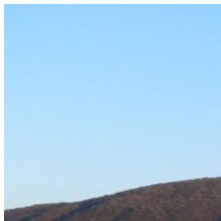
Prejsť
na
obsah