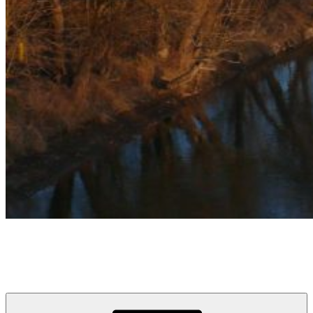
týždeň v Devínskej
prvý informačno-spravodajský blog pre obyvateľov a návštevníkov
Devínskej Novej Vsi