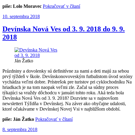
„FCL
píše: Lolo Moravec
Pokračovať v čítaní
VW
Publikované
10. septembra 2018
DNV
:
OFK
Devínska Nová Ves od 3. 9. 2018 do 9. 9.
Dunajská
2018
Lužná
2
:
0“
Ján Žatko
Prázdniny a dovolenky sú definitívne za nami a deti majú za sebou
prvý týždeň v škole. Devínskonovoveským futbalistom úvod sezóny
vychádza veľmi dobre. Prístrešok pre turistov pri cyklochodníku Na
hriadkach je na tom naopak veľmi zle. Začal sa súdny proces
týkajúci sa vraždy dôchodcu v januári tohto roku. Aká teda bola
Devínska Nová Ves od 3. 9. 2018? Dozviete sa v najnovšom
newsletteri Týždňa v Devínskej. Na záver ako obyčajne udalosti,
ktoré očakávame v Devínskej Novej Vsi v najbližšom období.
„Devínska
píše: Ján Žatko
Pokračovať v čítaní
Nová
Publikované
8. septembra 2018
Ves