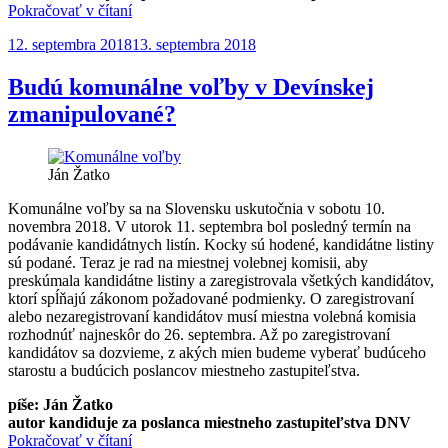
„Výšľap
Pokračovať v čítaní
na
Publikované
12. septembra 2018
13. septembra 2018
Devínsku
Kobylu
2018“
Budú komunálne voľby v Devínskej
zmanipulované?
Ján Žatko
Komunálne voľby sa na Slovensku uskutočnia v sobotu 10.
novembra 2018. V utorok 11. septembra bol posledný termín na
podávanie kandidátnych listín. Kocky sú hodené, kandidátne listiny
sú podané. Teraz je rad na miestnej volebnej komisii, aby
preskúmala kandidátne listiny a zaregistrovala všetkých kandidátov,
ktorí spĺňajú zákonom požadované podmienky. O zaregistrovaní
alebo nezaregistrovaní kandidátov musí miestna volebná komisia
rozhodnúť najneskôr do 26. septembra. Až po zaregistrovaní
kandidátov sa dozvieme, z akých mien budeme vyberať budúceho
starostu a budúcich poslancov miestneho zastupiteľstva.
píše: Ján Žatko
autor kandiduje za poslanca miestneho zastupiteľstva DNV
„Budú
Pokračovať v čítaní