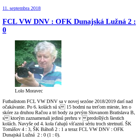
komunálne
Publikované
11. septembra 2018
voľby
v
Devínskej
FCL VW DNV : OFK Dunajská Lužná 2 :
zmanipulované?“
0
Lolo Moravec
Futbalistom FCL VW DNV sa v novej sezóne 2018/2019 darí nad
očak
ávanie. Po 6. kolách sú s 15 bodmi na tre
ťom mieste, len o
skóre za druhou Račou a tri body za prvým Slovanom Bratislava B,
s ktorým zaznamenali jedinú prehru v predošlých šiestich
kolách. Navyše od 4. kola ťahajú víťaznú sériu troch stretnutí. ŠK
Tomášov 4 : 3, ŠK Báhoň 2 : 1 a teraz FCL VW DNV : OFK
Dunajská Lužná 2 : 0 (1 : 0).