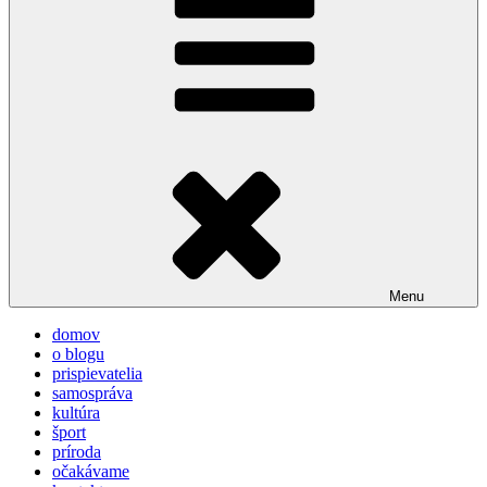
Menu
domov
o blogu
prispievatelia
samospráva
kultúra
šport
príroda
očakávame