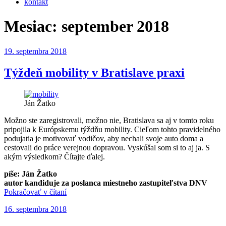
kontakt
Mesiac:
september 2018
Publikované
19. septembra 2018
Týždeň mobility v Bratislave praxi
Ján Žatko
Možno ste zaregistrovali, možno nie, Bratislava sa aj v tomto roku
pripojila k Európskemu týždňu mobility. Cieľom tohto pravidelného
podujatia je motivovať vodičov, aby nechali svoje auto doma a
cestovali do práce verejnou dopravou. Vyskúšal som si to aj ja. S
akým výsledkom? Čítajte ďalej.
píše: Ján Žatko
autor kandiduje za poslanca miestneho zastupiteľstva DNV
„Týždeň
Pokračovať v čítaní
mobility
Publikované
16. septembra 2018
v
Bratislave