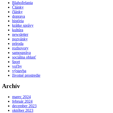
Blahoželania
Články
články
doprava
história
krátke správy
kultúra
newsletter
pozvánky
príroda
rozhovory
samospráva
sociálna oblasť
šport
voľby
výstavba
životné prostredie
Archív
marec 2024
február 2024
december 2023
október 2023