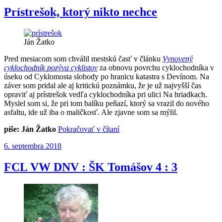
od
3.
Prístrešok, ktorý nikto nechce
9.
2018
do
Ján Žatko
9.
9.
Pred mesiacom som chválil mestskú časť v článku
Vynovený
2018“
cyklochodník pozýva cyklistov
za obnovu povrchu cyklochodníka v
úseku od Cyklomosta slobody po hranicu katastra s Devínom. Na
záver som pridal ale aj kritickú poznámku, že je už najvyšší čas
opraviť aj prístrešok vedľa cyklochodníka pri ulici Na hriadkach.
Myslel som si, že pri tom balíku peňazí, ktorý sa vrazil do nového
asfaltu, ide už iba o maličkosť. Ale zjavne som sa mýlil.
„Prístrešok,
píše: Ján Žatko
Pokračovať v čítaní
ktorý
Publikované
6. septembra 2018
nikto
nechce“
FCL VW DNV : ŠK Tomášov 4 : 3