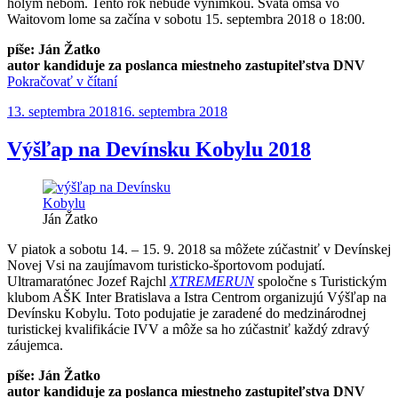
holým nebom. Tento rok nebude výnimkou. Svätá omša vo
Waitovom lome sa začína v sobotu 15. septembra 2018 o 18:00.
píše: Ján Žatko
autor kandiduje za poslanca miestneho zastupiteľstva DNV
„Svätá
Pokračovať v čítaní
omša
Publikované
13. septembra 2018
16. septembra 2018
vo
Waitovom
lome“
Výšľap na Devínsku Kobylu 2018
Ján Žatko
V piatok a sobotu 14. – 15. 9. 2018 sa môžete zúčastniť v Devínskej
Novej Vsi na zaujímavom turisticko-športovom podujatí.
Ultramaratónec Jozef Rajchl
XTREMERUN
spoločne s Turistickým
klubom AŠK Inter Bratislava a Istra Centrom organizujú Výšľap na
Devínsku Kobylu. Toto podujatie je zaradené do medzinárodnej
turistickej kvalifikácie IVV a môže sa ho zúčastniť každý zdravý
záujemca.
píše: Ján Žatko
autor kandiduje za poslanca miestneho zastupiteľstva DNV