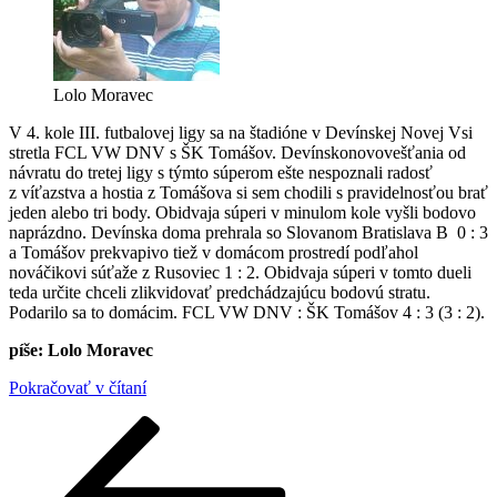
Lolo Moravec
V 4. kole III. futbalovej ligy sa na štadióne v Devínskej Novej Vsi
stretla FCL VW DNV s ŠK Tomášov. Devínskonovovešťania od
návratu do tretej ligy s týmto súperom ešte nespoznali radosť
z víťazstva a hostia z Tomášova si sem chodili s pravidelnosťou brať
jeden alebo tri body. Obidvaja súperi v minulom kole vyšli bodovo
naprázdno. Devínska doma prehrala so Slovanom Bratislava B 0 : 3
a Tomášov prekvapivo tiež v domácom prostredí podľahol
nováčikovi súťaže z Rusoviec 1 : 2. Obidvaja súperi v tomto dueli
teda určite chceli zlikvidovať predchádzajúcu bodovú stratu.
Podarilo sa to domácim. FCL VW DNV : ŠK Tomášov 4 : 3 (3 : 2).
píše: Lolo Moravec
„FCL
Pokračovať v čítaní
VW
Stránkovanie
Predchádzajúca
Stránka
Stránka
Stránka
Nasledujúca
DNV
stránka
stránka
:
príspevkov
ŠK
Tomášov