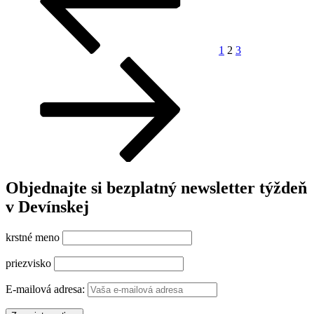
4
:
3“
1
2
3
Objednajte si bezplatný newsletter týždeň
v Devínskej
krstné meno
priezvisko
E-mailová adresa: