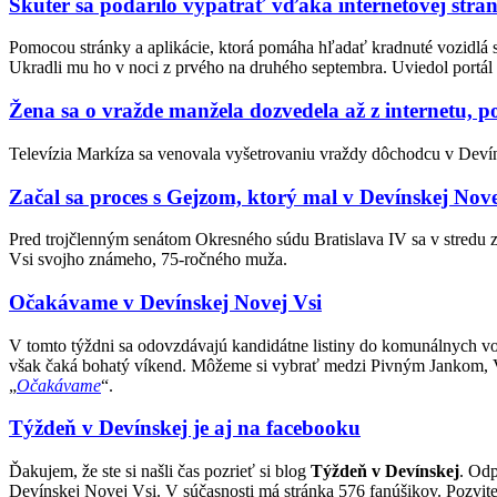
Skúter sa podarilo vypátrať vďaka internetovej strá
Pomocou stránky a aplikácie, ktorá pomáha hľadať kradnuté vozidlá 
Ukradli mu ho v noci z prvého na druhého septembra. Uviedol portál 
Žena sa o vražde manžela dozvedela až z internetu, p
Televízia Markíza sa venovala vyšetrovaniu vraždy dôchodcu v Devínsk
Začal sa proces s Gejzom, ktorý mal v Devínskej Nove
Pred trojčlenným senátom Okresného súdu Bratislava IV sa v stredu
Vsi svojho známeho, 75-ročného muža.
Očakávame v Devínskej Novej Vsi
V tomto týždni sa odovzdávajú kandidátne listiny do komunálnych vo
však čaká bohatý víkend. Môžeme si vybrať medzi Pivným Jankom, 
„
Očakávame
“.
Týždeň v Devínskej je aj na facebooku
Ďakujem, že ste si našli čas pozrieť si blog
Týždeň v Devínskej
. Od
Devínskej Novej Vsi. V súčasnosti má stránka 576 fanúšikov. Pozvite a