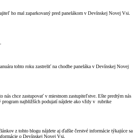
 Majiteľ ho mal zaparkovaný pred panelákom v Devínskej Novej Vsi.
.
nuára tohto roku zastreliť na chodbe paneláka v Devínskej Novej
o nás chce zastupovať v miestnom zastupiteľstve. Ešte predtým nás
ogram najbližších podujatí nájdete ako vždy v rubrike
lánkov z tohto blogu nájdete aj ďalšie čerstvé informácie týkajúce sa
 informácie o Devínskej Novej Vsi.