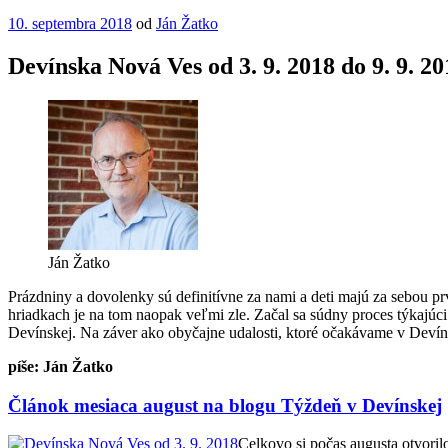
Publikované
10. septembra 2018
od
Ján Žatko
Devínska Nová Ves od 3. 9. 2018 do 9. 9. 20
Ján Žatko
Prázdniny a dovolenky sú definitívne za nami a deti majú za sebou 
hriadkach je na tom naopak veľmi zle. Začal sa súdny proces týkajúc
Devínskej. Na záver ako obyčajne udalosti, ktoré očakávame v Devín
píše: Ján Žatko
Článok mesiaca august na blogu Týždeň v Devínskej
Celkovo si počas augusta otvoril