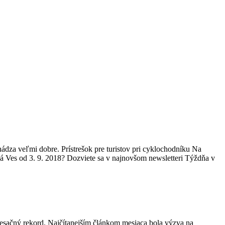
dza veľmi dobre. Prístrešok pre turistov pri cyklochodníku Na
vá Ves od 3. 9. 2018? Dozviete sa v najnovšom newsletteri Týždňa v
 mesačný rekord. Najčítanejším článkom mesiaca bola výzva na