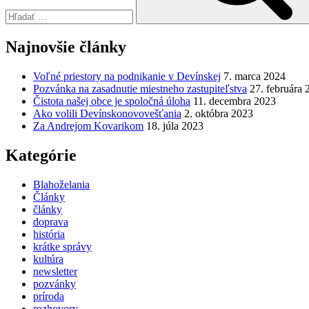
Najnovšie články
Voľné priestory na podnikanie v Devínskej
7. marca 2024
Pozvánka na zasadnutie miestneho zastupiteľstva
27. februára 
Čistota našej obce je spoločná úloha
11. decembra 2023
Ako volili Devínskonovovešťania
2. októbra 2023
Za Andrejom Kovarikom
18. júla 2023
Kategórie
Blahoželania
Články
články
doprava
história
krátke správy
kultúra
newsletter
pozvánky
príroda
rozhovory