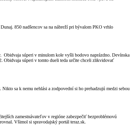
z Dunaj. 850 nadšencov sa na nábreží pri bývalom PKO vrhlo
v. Obidvaja súperi v minulom kole vyšli bodovo naprázdno. Devínska
Obidvaja súperi v tomto dueli teda určite chceli zlikvidovať
v. Nikto sa k nemu nehlási a zodpovední si ho prehadzujú medzi sebou
žitejších zamestnávateľov v regióne zabezpečiť bezproblémovú
ovnal. Všimol si spravodajský portál teraz.sk.