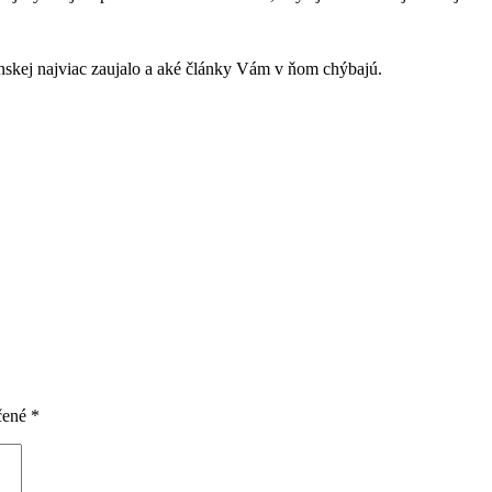
nskej najviac zaujalo a aké články Vám v ňom chýbajú.
čené
*