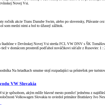
vínskej Novej Vsi.
iaty ročník akcie Trans Danube Swim
,
alebo po slovensky, Plávanie ce
Bol som medzi nimi a bol to úžasný zážitok.
sa na štadióne v Devínskej Novej Vsi stretla FCL VW DNV s ŠK Tomášo
iež v domácom prostredí podľahol nováčikovi súťaže z Rusoviec 1 : 2. 
níka Na hriadkach smutne stojí rozpadajúci sa prístrešok pre turisto
 závodu VW Slovakia
ej Vsi je spôsobom, akým môže hlavné mesto pomôcť jednému z najdôle
oločnosti Volkswagen Slovakia to uviedol primátor Bratislavy Ivo Nesr