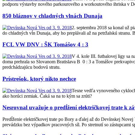
podporu výstavby nového parkourového a workoutového ihriska v De
850 bláznov v chladných vlnách Dunaja
2. septembra 2018 sa konal už p
do chladných vĺn Dunaja, aby ho preplávali až na petržalskú stranu. 
FCL VW DNV : ŠK Tomášov 4 : 3
V 4. kole III. futbalovej ligy 
doma prehrala so Slovanom Bratislava B 0 : 3 a Tomášov prekvapivo t
predchádzajúcu bodovú stratu.
Prístrešok, ktorý nikto nechce
Tesne vedľa vynoveného cyklochod
ako horúci zemiak. Čaká sa na to kým sa zrúti?
Nesrovnal uvažuje o predĺžení električkovej trate k
Predĺženie električkovej trate po Bory a ďalej až do Devínskej Nov
prevádzku bez výpadkov pracovných síl. Po stretnutí so zástupcami sp