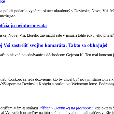
nke
sa polícii podarilo vypátrať skúter ukradnutý v Devínskej Novej Vsi.
noviny.sk.
olícia ju neinformovala
ej Novej Vsi, ktorého zavraždil ešte v januári tohto roku jeho priateľ
j Vsi zastreliť svojho kamaráta: Takto sa obhajuje!
 začalo hlavné pojednávanie s dôchodcom Gejzom K. Ten mal koncom ja
lieb. Čoskoro sa teda dozvieme, kto by chcel byť novým starostom a kt
Výšľapom na Devínsku Kobylu a omšou vo Weitovom lome. Podrobný pr
porúčam Vám aj stránku
Týždeň v Devínskej na facebooku
, kde okrem č
j Vy svojich priateľov na túto stránku, aby aj oni mali najčerstvejšie