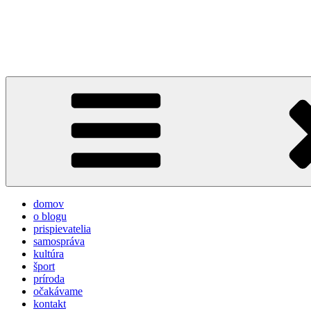
Prejsť
na
týždeň v Devínskej
obsah
prvý informačno-spravodajský blog pre obyvateľov a návštevníkov 
domov
o blogu
prispievatelia
samospráva
kultúra
šport
príroda
očakávame
kontakt