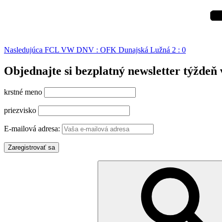
Nasledujúca
FCL VW DNV : OFK Dunajská Lužná 2 : 0
Objednajte si bezplatný newsletter týždeň 
krstné meno
priezvisko
E-mailová adresa:
Hľadať: