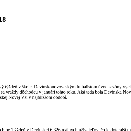
18
prvý týždeň v škole. Devínskonovoveským futbalistom úvod sezóny vychá
i sa vraždy dôchodcu v januári tohto roku. Aká teda bola Devínska No
skej Novej Vsi v najbližšom období.
o blog Týždeň v Devínskej 6 326 reálnych užívateľov, čo je doterajší