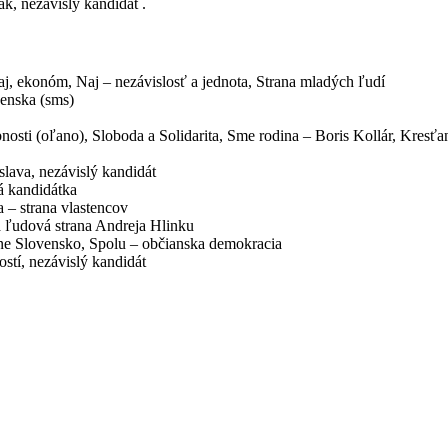
ak, nezávislý kandidát .
Naj, ekonóm, Naj – nezávislosť a jednota, Strana mladých ľudí
venska (sms)
osobnosti (oľano), Sloboda a Solidarita, Sme rodina – Boris Kollár, Kre
slava, nezávislý kandidát
á kandidátka
a – strana vlastencov
á ľudová strana Andreja Hlinku
sívne Slovensko, Spolu – občianska demokracia
ostí, nezávislý kandidát