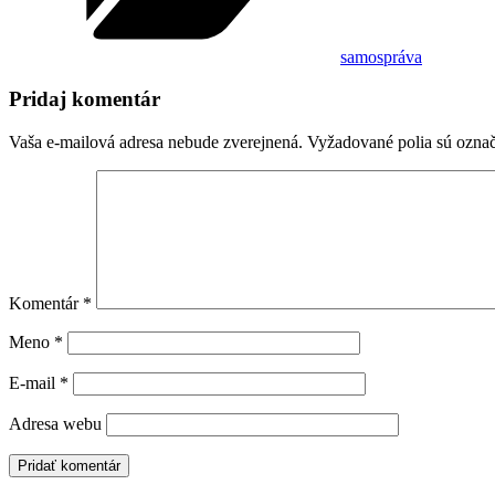
samospráva
Pridaj komentár
Vaša e-mailová adresa nebude zverejnená.
Vyžadované polia sú ozna
Komentár
*
Meno
*
E-mail
*
Adresa webu