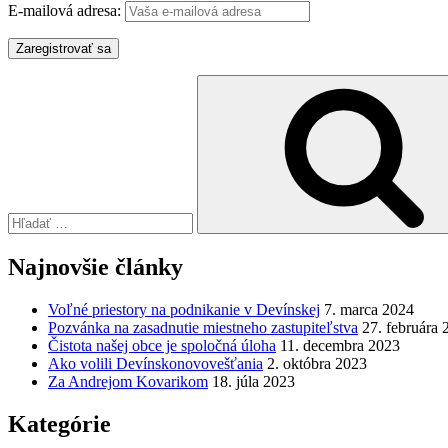
E-mailová adresa:
Hľadať:
Najnovšie články
Voľné priestory na podnikanie v Devínskej
7. marca 2024
Pozvánka na zasadnutie miestneho zastupiteľstva
27. februára 
Čistota našej obce je spoločná úloha
11. decembra 2023
Ako volili Devínskonovovešťania
2. októbra 2023
Za Andrejom Kovarikom
18. júla 2023
Kategórie