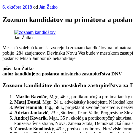
Publikované
6. októbra 2018
od
Ján Žatko
Zoznam kandidátov na primátora a poslanc
Ján Žatko
Mestská volebná komisia zverejnila zoznam kandidátov na primátora B
pobije 284 záujemcov. Devínsku Novú Ves bude v mestskom zastupiteľ
poslanec Milan Jambor už nekandiduje.
píše: Ján Žatko
autor kandiduje za poslanca miestneho zastupiteľstva DNV
Zoznam kandidátov do mestského zastupiteľstva za 
Martin Bavolár
, Mgr., 46 r., protikorupčný a protimafiánsky
Matej Dostál
, Mgr., 24 r., advokátsky koncipient, Národná koa
Peter Hanulík
, Ing., 58 r., projektant-životné prostredie, nezáv
Adrian Jankovič
, 23 r., študent, Team Vallo, Progresívne Sl
Andrej Kovarík
, Mgr., 35 r., ekológ a protikorupčný aktivis
konzervatívna strana, Nova, Zmena zdola, Demokratická únia 
Zoroslav Smolinský
, 49 r., predseda odborov, Nezávislé fóru