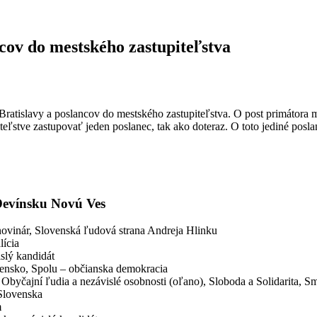
ov do mestského zastupiteľstva
ratislavy a poslancov do mestského zastupiteľstva. O post primátora 
stve zastupovať jeden poslanec, tak ako doteraz. O toto jediné posl
Devínsku Novú Ves
 novinár, Slovenská ľudová strana Andreja Hlinku
lícia
islý kandidát
ovensko, Spolu – občianska demokracia
ta, Obyčajní ľudia a nezávislé osobnosti (oľano), Sloboda a Solidarita,
Slovenska
m