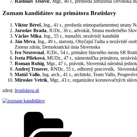
Rastislav Tešovič
, Mgr., 40 r., predseda združenia Devínska in
Zoznam kandidátov na primátora Bratislavy
Viktor Béreš
, Ing., 41 r., predseda mimoparlamentnej strany 
Jaroslav Brada
, JUDr., 36 r., advokát, Strana moderného Slo
Václav Mika
, Ing., 55 r., manažér, nezávislý kandidát
Ján Mrva
, Ing., 49 r., starosta, Obyčajní ľudia a nezávislé 
Zmena zdola, Demokratická únia Slovenska
Ivo Nesrovnal
, JUDr., 54 r., primátor hlavného mesta SR Brati
Iveta Plšeková
, MUDr., 47 r., námestníčka primátora, nezávisl
Roman Ruhig
, Mgr., 47 r., právnik, Slovenská národná jednot
Andrej Trnovec
, RNDr., 55 r., odborný pracovník, Slovensk
Matúš Vallo
, Ing. arch., 41 r., architekt, Team Vallo, Progre
Miroslav Vetrík
, Mgr., 43 r., organizátor korunovačných slávn
zdroj:
bratislava.sk
Kategórie