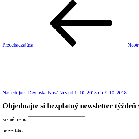
Navigácia
Predchádzajúci
článok
v
článku
Predchádzajúca
Neotr
Ďalší
článok
Nasledujúca
Devínska Nová Ves od 1. 10. 2018 do 7. 10. 2018
Objednajte si bezplatný newsletter týždeň 
krstné meno
priezvisko