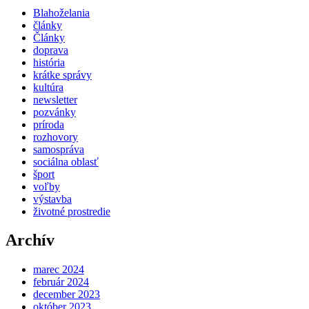
Blahoželania
články
Články
doprava
história
krátke správy
kultúra
newsletter
pozvánky
príroda
rozhovory
samospráva
sociálna oblasť
šport
voľby
výstavba
životné prostredie
Archív
marec 2024
február 2024
december 2023
október 2023