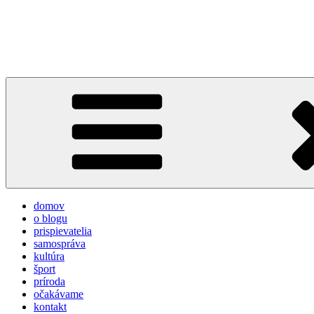
Prejsť
na
týždeň v Devínskej
obsah
prvý informačno-spravodajský blog pre obyvateľov a návštevníkov 
domov
o blogu
prispievatelia
samospráva
kultúra
šport
príroda
očakávame
kontakt