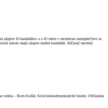
má záujem 10 kandidátov a o 45 miest v mestskom zastupiteľstve sa
anecké miesto majú záujem siedmi kandidáti. Súčasný mestský
 Sme rodina – Boris Kollár, Kresťanskodemokratické hnutie, Občianska