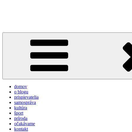
Prejsť
na
týždeň v Devínskej
obsah
prvý informačno-spravodajský blog pre obyvateľov a návštevníkov 
domov
o blogu
prispievatelia
samospráva
kultúra
šport
príroda
očakávame
kontakt