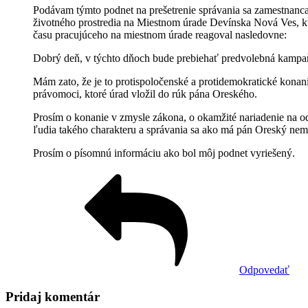
Podávam týmto podnet na prešetrenie správania sa zamestnan
životného prostredia na Miestnom úrade Devínska Nová Ves, kt
času pracujúceho na miestnom úrade reagoval nasledovne:
Dobrý deň, v týchto dňoch bude prebiehať predvolebná kampa
Mám zato, že je to protispoločenské a protidemokratické konani
právomoci, ktoré úrad vložil do rúk pána Oreského.
Prosím o konanie v zmysle zákona, o okamžité nariadenie na o
ľudia takého charakteru a správania sa ako má pán Oreský nem
Prosím o písomnú informáciu ako bol môj podnet vyriešený.
Odpovedať
Pridaj komentár