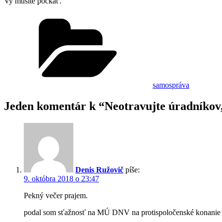
Vy musíte počkať.
Kategórie
samospráva
Jeden komentár k “Neotravujte úradníkov,
Denis Ružovič
píše:
9. októbra 2018 o 23:47
Pekný večer prajem.
podal som sťažnosť na MÚ DNV na protispoločenské konanie m