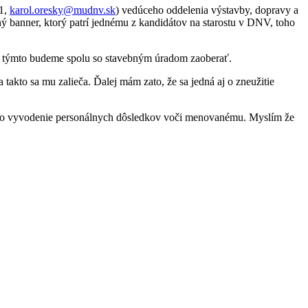
31,
karol.oresky@mudnv.sk
) vedúceho oddelenia výstavby, dopravy a
 banner, ktorý patrí jednému z kandidátov na starostu v DNV, toho
a týmto budeme spolu so stavebným úradom zaoberať.
takto sa mu zalieča. Ďalej mám zato, že sa jedná aj o zneužitie
o aj o vyvodenie personálnych dôsledkov voči menovanému. Myslím že