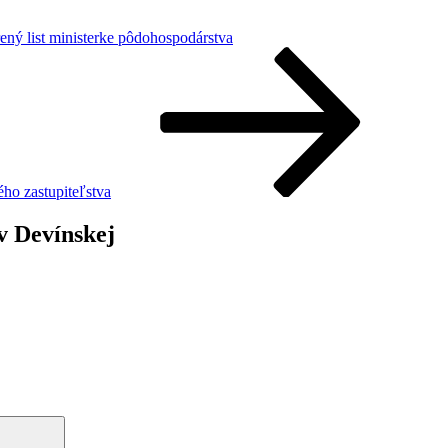
ený list ministerke pôdohospodárstva
ho zastupiteľstva
v Devínskej
Vyhľadávanie