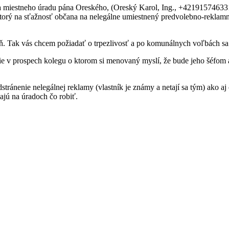
ca miestneho úradu pána Oreského, (Oreský Karol, Ing., +4219157463
orý na sťažnosť občana na nelegálne umiestnený predvolebno-reklamný
ň. Tak vás chcem požiadať o trpezlivosť a po komunálnych voľbách s
e v prospech kolegu o ktorom si menovaný myslí, že bude jeho šéfom a 
dstránenie nelegálnej reklamy (vlastník je známy a netají sa tým) ak
ajú na úradoch čo robiť.