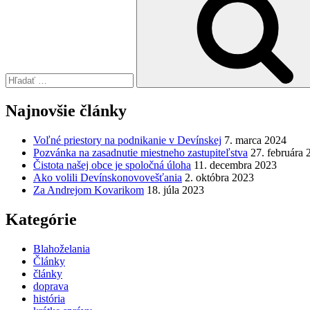
Najnovšie články
Voľné priestory na podnikanie v Devínskej
7. marca 2024
Pozvánka na zasadnutie miestneho zastupiteľstva
27. februára 
Čistota našej obce je spoločná úloha
11. decembra 2023
Ako volili Devínskonovovešťania
2. októbra 2023
Za Andrejom Kovarikom
18. júla 2023
Kategórie
Blahoželania
Články
články
doprava
história