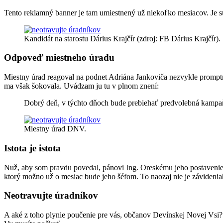
Tento reklamný banner je tam umiestnený už niekoľko mesiacov. Je sú
Kandidát na starostu Dárius Krajčír (zdroj: FB Dárius Krajčír).
Odpoveď miestneho úradu
Miestny úrad reagoval na podnet Adriána Jankoviča nezvykle promp
ma však šokovala. Uvádzam ju tu v plnom znení:
Dobrý deň, v týchto dňoch bude prebiehať predvolebná kampa
Miestny úrad DNV.
Istota je istota
Nuž, aby som pravdu povedal, pánovi Ing. Oreskému jeho postavenie 
ktorý možno už o mesiac bude jeho šéfom. To naozaj nie je závideniahod
Neotravujte úradníkov
A aké z toho plynie poučenie pre vás, občanov Devínskej Novej Vsi?