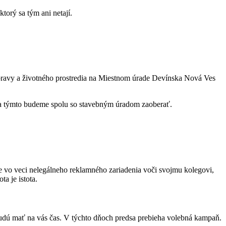
torý sa tým ani netají.
ravy a životného prostredia na Miestnom úrade Devínska Nová Ves
a týmto budeme spolu so stavebným úradom zaoberať.
e vo veci nelegálneho reklamného zariadenia voči svojmu kolegovi,
a je istota.
budú mať na vás čas. V týchto dňoch predsa prebieha volebná kampaň.