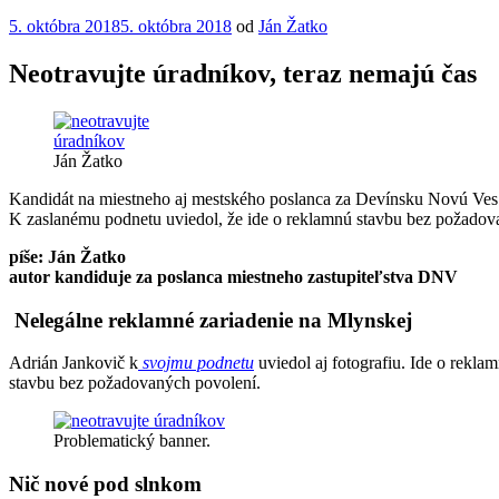
Publikované
5. októbra 2018
5. októbra 2018
od
Ján Žatko
Neotravujte úradníkov, teraz nemajú čas
Ján Žatko
Kandidát na miestneho aj mestského poslanca za Devínsku Novú Ves A
K zaslanému podnetu uviedol, že ide o reklamnú stavbu bez požadova
píše: Ján Žatko
autor kandiduje za poslanca miestneho zastupiteľstva DNV
Nelegálne reklamné zariadenie na Mlynskej
Adrián Jankovič k
svojmu podnetu
uviedol aj fotografiu. Ide o rekl
stavbu bez požadovaných povolení.
Problematický banner.
Nič nové pod slnkom