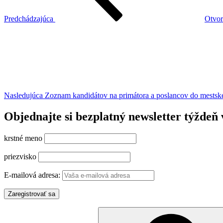
Predchádzajúca
Otvor
Ďalší
článok
Nasledujúca
Zoznam kandidátov na primátora a poslancov do mestské
Objednajte si bezplatný newsletter týždeň 
krstné meno
priezvisko
E-mailová adresa:
Hľadať: