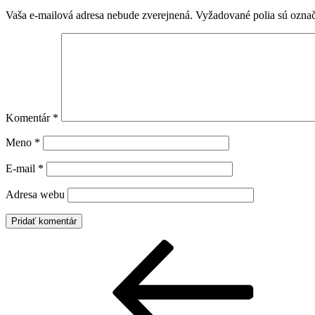
Vaša e-mailová adresa nebude zverejnená.
Vyžadované polia sú ozna
Komentár
*
Meno
*
E-mail
*
Adresa webu
Navigácia
Predchádzajúci
článok
v
článku