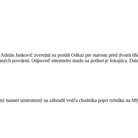
drián Jankovič zverejnil na portáli Odkaz pre starostu pred dvomi dň
ných povolení. Odpoveď miestneho úradu na podnet je šokujúca. Dala 
amný banner umiestnený na zábradlí vedľa chodníka popri rybníku na Ml