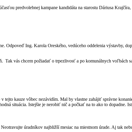
časťou predvolebnej kampane kandidáta na starostu Dáriusa Krajčíra, k
tne. Odpoveď Ing. Karola Oreského, vedúceho oddelenia výstavby, dop
ň. Tak vás chcem požiadať o trpezlivosť a po komunálnych voľbách s
v tejto kauze vôbec nezávidím. Mal by vlastne zahájiť správne konani
ná situácia. Istejšie je nerobiť nič a počkať na to ako to dopadne. Istot
 Neotravujte úradníkov najbližší mesiac na miestnom úrade. Aj tak ne