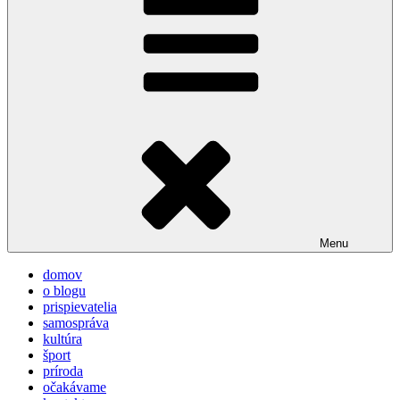
Menu
domov
o blogu
prispievatelia
samospráva
kultúra
šport
príroda
očakávame