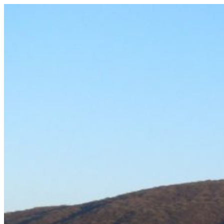
Prejsť
na
obsah