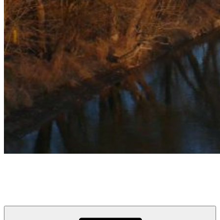
týždeň v Devínskej
prvý informačno-spravodajský blog pre obyvateľov a návštevníkov
Devínskej Novej Vsi