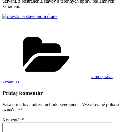
užívaní, z odstránenia stavby a terénnych úprav, reklamných
zariadení.
Kategórie
samospráva
,
výstavba
Pridaj komentár
Vaša e-mailová adresa nebude zverejnená.
Vyžadované polia sú
označené
*
Komentár
*