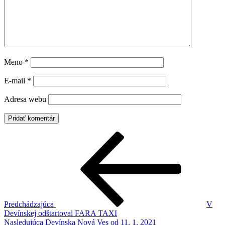
Meno
*
E-mail
*
Adresa webu
Navigácia
Predchádzajúci
článok
v
článku
Predchádzajúca
V
Devínskej odštartoval FARA TAXI
Ďalší
Nasledujúca
Devínska Nová Ves od 11. 1. 2021