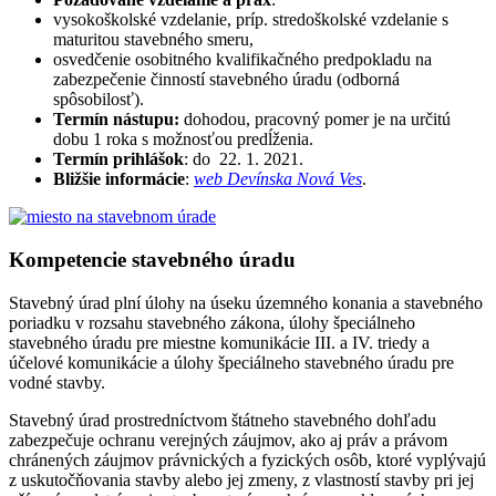
vysokoškolské vzdelanie, príp. stredoškolské vzdelanie s
maturitou stavebného smeru,
osvedčenie osobitného kvalifikačného predpokladu na
zabezpečenie činností stavebného úradu (odborná
spôsobilosť).
Termín nástupu:
dohodou, pracovný pomer je na určitú
dobu 1 roka s možnosťou predĺženia.
Termín prihlášok
: do 22. 1. 2021.
Bližšie informácie
:
web Devínska Nová Ves
.
Kompetencie stavebného úradu
Stavebný úrad plní úlohy na úseku územného konania a stavebného
poriadku v rozsahu stavebného zákona, úlohy špeciálneho
stavebného úradu pre miestne komunikácie III. a IV. triedy a
účelové komunikácie a úlohy špeciálneho stavebného úradu pre
vodné stavby.
Stavebný úrad prostredníctvom štátneho stavebného dohľadu
zabezpečuje ochranu verejných záujmov, ako aj práv a právom
chránených záujmov právnických a fyzických osôb, ktoré vyplývajú
z uskutočňovania stavby alebo jej zmeny, z vlastností stavby pri jej