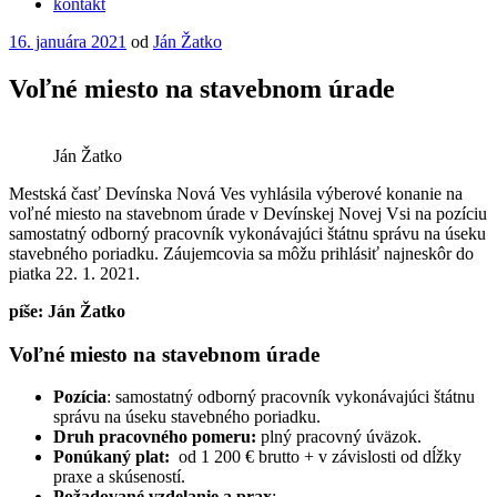
kontakt
Publikované
16. januára 2021
od
Ján Žatko
Voľné miesto na stavebnom úrade
Ján Žatko
Mestská časť Devínska Nová Ves vyhlásila výberové konanie na
voľné miesto na stavebnom úrade v Devínskej Novej Vsi na pozíciu
samostatný odborný pracovník vykonávajúci štátnu správu na úseku
stavebného poriadku. Záujemcovia sa môžu prihlásiť najneskôr do
piatka 22. 1. 2021.
píše: Ján Žatko
Voľné miesto na stavebnom úrade
Pozícia
: samostatný odborný pracovník vykonávajúci štátnu
správu na úseku stavebného poriadku.
Druh pracovného pomeru:
plný pracovný úväzok.
Ponúkaný plat:
od 1 200 € brutto + v závislosti od dĺžky
praxe a skúseností.
Požadované vzdelanie a prax
: