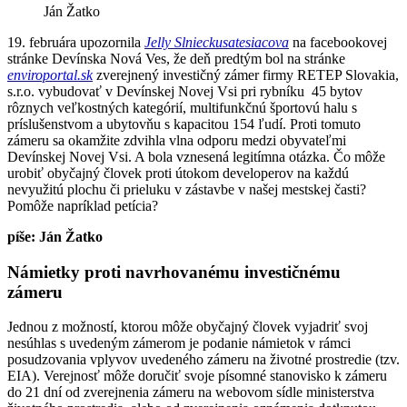
Ján Žatko
19. februára upozornila
Jelly Slnieckusatesiacova
na facebookovej
stránke Devínska Nová Ves, že deň predtým bol na stránke
enviroportal.sk
zverejnený investičný zámer firmy RETEP Slovakia,
s.r.o. vybudovať v Devínskej Novej Vsi pri rybníku 45 bytov
rôznych veľkostných kategórií, multifunkčnú športovú halu s
príslušenstvom a ubytovňu s kapacitou 154 ľudí. Proti tomuto
zámeru sa okamžite zdvihla vlna odporu medzi obyvateľmi
Devínskej Novej Vsi. A bola vznesená legitímna otázka. Čo môže
urobiť obyčajný človek proti útokom developerov na každú
nevyužitú plochu či prieluku v zástavbe v našej mestskej časti?
Pomôže napríklad petícia?
píše: Ján Žatko
Námietky proti navrhovanému investičnému
zámeru
Jednou z možností, ktorou môže obyčajný človek vyjadriť svoj
nesúhlas s uvedeným zámerom je podanie námietok v rámci
posudzovania vplyvov uvedeného zámeru na životné prostredie (tzv.
EIA). Verejnosť môže doručiť svoje písomné stanovisko k zámeru
do 21 dní od zverejnenia zámeru na webovom sídle ministerstva