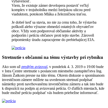
vybavenosť.
Viem, že existuje zámer developera postaviť veľký
komplex v trojuholníku medzi Istrijskou ulicou pred
viaduktom, potokom Mláka a železničnou traťou.
Je dobré keď sa stavia, no nie za cenu toho, že výstavba
poškodí alebo výrazne obmedzí ostatných obyvateľov
obce. Vždy som podporoval občianske aktivity a
podporím i petíciu občanov proti tejto stavbe. Zároveň
pripomienky úradu zapracujeme do prebiehajúcej EIA.
Stretnutie s občanmi na tému výstavby pri rybníku
Ako som už
predtým avizoval
, v pondelok 4. 3. 2019 o 19:00 bude
v Istra Centre stretnutie s poslancom miestneho zastupiteľstva Ing.
Jánom Žatkom presne na túto tému. Okrem diskusie o spomínanom
investičnom zámere môžete na uvedenom stretnutí podpísať
námietky proti navrhovanému investičnému zámeru a tak isto bude
k dispozícii na podpis aj avizovaná petícia. O ďalších miestach, kde
bude možné petíciu podpísať vás budem priebežne informovať.