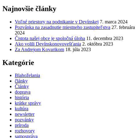
Najnovšie články
Voľné priestory na podnikanie v Devínskej
7. marca 2024
Pozvánka na zasadnutie miestneho zastupiteľstva
27. februára
2024
Čistota našej obce je spoločná úloha
11. decembra 2023
Ako volili Devínskonovovešťania
2. októbra 2023
Za Andrejom Kovarikom
18. júla 2023
Kategórie
Blahoželania
články
Články
doprava
história
krátke správy
kultúra
newsletter
pozvánky
príroda
rozhovory
samospráva