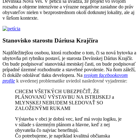
Devínska Nová Ves. V petícii sa uvádza, že projekt vo svojom
rozsahu a objeme intenzívne a výrazne negatívne zasiahne do práv
obyvateľov nielen v bezprostrednom okolí dotknutej lokality, ale aj
v širšom kontexte.
Stanovisko starostu Dáriusa Krajčíra
Najdôležitejšou osobou, ktorá rozhodne o tom, či sa nová bytovka a
ubytovňa pri rybníku postaví, je starosta Devínskej Dárius Krajčír.
On bude podpisovať stanoviská mestskej časti, on bude podpisovať
prípadné územné rozhodnutie a stavebné povolenie. Na ňom záleží,
či dokáže odolávať tlaku developera. Na
svojom facebookovom
profile
k uvedenej problematike uviedol nasledovné vyjadrenie:
CHCEM VŠETKÝCH UBEZPEČIŤ, ŽE
PLÁNOVANÚ VÝSTAVBU NA ISTRIJSKEJ a
MLYNSKEJ NEBUDEM SLEDOVAŤ SO
ZALOŽENÝMI RUKAMI
Výstavba v obci je dobrá vec, keď má svoju logik
u, je
v súlade s územným plánom a hlavne, keď z nej
obyvatelia čo najviac benefitujú.
Čo potrebujeme, je napríklad kvalitná občianska