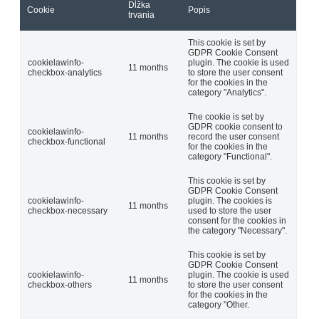
Dĺžka
Cookie
Popis
trvania
This cookie is set by
GDPR Cookie Consent
cookielawinfo-
plugin. The cookie is used
11 months
checkbox-analytics
to store the user consent
for the cookies in the
category "Analytics".
The cookie is set by
GDPR cookie consent to
cookielawinfo-
11 months
record the user consent
checkbox-functional
for the cookies in the
category "Functional".
This cookie is set by
GDPR Cookie Consent
cookielawinfo-
plugin. The cookies is
11 months
checkbox-necessary
used to store the user
consent for the cookies in
the category "Necessary".
This cookie is set by
GDPR Cookie Consent
cookielawinfo-
plugin. The cookie is used
11 months
checkbox-others
to store the user consent
for the cookies in the
category "Other.