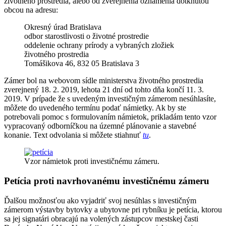
životného prostredia, alebo od zverejnenia oznámenia dotknutou
obcou na adresu:
Okresný úrad Bratislava
odbor starostlivosti o životné prostredie
oddelenie ochrany prírody a vybraných zložiek
životného prostredia
Tomášikova 46, 832 05 Bratislava 3
Zámer bol na webovom sídle ministerstva životného prostredia
zverejnený 18. 2. 2019, lehota 21 dní od tohto dňa končí 11. 3.
2019. V prípade že s uvedeným investičným zámerom nesúhlasíte,
môžete do uvedeného termínu podať námietky. Ak by ste
potrebovali pomoc s formulovaním námietok, prikladám tento vzor
vypracovaný odborníčkou na územné plánovanie a stavebné
konanie. Text odvolania si môžete stiahnuť
tu
.
Vzor námietok proti investičnému zámeru.
Petícia proti navrhovanému investičnému zámeru
Ďalšou možnosťou ako vyjadriť svoj nesúhlas s investičným
zámerom výstavby bytovky a ubytovne pri rybníku je petícia, ktorou
sa jej signatári obracajú na volených zástupcov mestskej časti