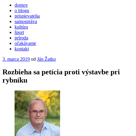
domov
o blogu
prispievatelia
samospráva
kultúra
šport
príroda
očakávame
kontakt
Publikované
3. marca 2019
od
Ján Žatko
Rozbieha sa petícia proti výstavbe pri
rybníku