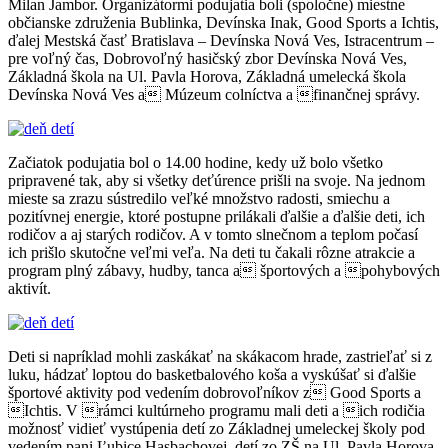
Milan Jambor. Organizátormi podujatia boli (spoločne) miestne
občianske združenia Bublinka, Devínska Inak, Good Sports a Ichtis,
ďalej Mestská časť Bratislava – Devínska Nová Ves, Istracentrum –
pre voľný čas, Dobrovoľný hasičský zbor Devínska Nová Ves,
Základná škola na Ul. Pavla Horova, Základná umelecká škola
Devínska Nová Ves a Múzeum colníctva a finančnej správy.
Začiatok podujatia bol o
14.00 hodine, kedy u
ž bolo všetko
pripravené tak, aby si všetky deťúrence prišli na svoje. Na jednom
mieste sa zrazu sústredilo veľké množstvo radosti, smiechu a
pozitívnej energie, ktoré postupne prilákali ďalšie a ďalšie deti, ich
rodičov a aj starých rodičov. A v tomto slnečnom a teplom počasí
ich prišlo skutočne veľmi veľa. Na deti tu čakali rôzne atrakcie a
program plný zábavy, hudby, tanca a športových a pohybových
aktivít.
Deti si napríklad mohli zaskákať na skákacom hrade, zastrieľať si z
luku, hádzať loptou do basketbalového koša a vyskúšať si ďalšie
športové aktivity pod vedením dobrovoľníkov z Good Sports a
Ichtis. V rámci kultúrneho programu mali deti a ich rodičia
možnosť vidieť vystúpenia detí zo Základnej umeleckej školy pod
vedením pani Ľubice Hasbachovej, detí zo ZŠ na Ul. Pavla Horova