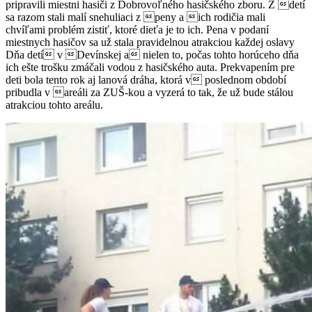
pripravili miestni hasiči z Dobrovoľného hasičského zboru. Z detí
sa razom stali malí snehuliaci z peny a ich rodičia mali
chvíľami problém zistiť, ktoré dieťa je to ich. Pena v podaní
miestnych hasičov sa už stala pravidelnou atrakciou každej oslavy
Dňa detí v Devínskej a nielen to, počas tohto horúceho dňa
ich ešte trošku zmáčali vodou z hasičského auta. Prekvapením pre
deti bola tento rok aj lanová dráha, ktorá v poslednom období
pribudla v areáli za ZUŠ-kou a vyzerá to tak, že už bude stálou
atrakciou tohto areálu.