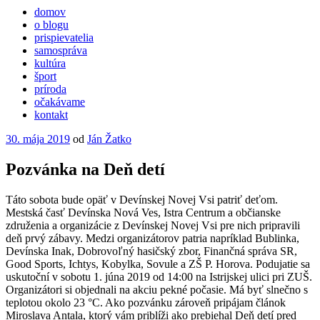
domov
o blogu
prispievatelia
samospráva
kultúra
šport
príroda
očakávame
kontakt
Publikované
30. mája 2019
od
Ján Žatko
Pozvánka na Deň detí
Táto sobota bude opäť v Devínskej Novej Vsi patriť deťom.
Mestská časť Devínska Nová Ves, Istra Centrum a občianske
združenia a organizácie z Devínskej Novej Vsi pre nich pripravili
deň prvý zábavy. Medzi organizátorov patria napríklad Bublinka,
Devínska Inak, Dobrovoľný hasičský zbor, Finančná správa SR,
Good Sports, Ichtys, Kobylka, Sovule a ZŠ P. Horova. Podujatie sa
uskutoční v sobotu 1. júna 2019 od 14:00 na Istrijskej ulici pri ZUŠ.
Organizátori si objednali na akciu pekné počasie. Má byť slnečno s
teplotou okolo 23 °C. Ako pozvánku zároveň pripájam článok
Miroslava Antala, ktorý vám priblíži ako prebiehal Deň detí pred