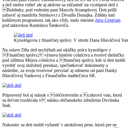
a tiež nielen vidieť ale aj aktívne sa zúčastniť na vystúpení detí z
Bublinky, pod vedením pani Marcely Kramplovej. Deti prišli
zabaviť aj manželia Strinkovci z Divadla Dunajka. Záštitu nad
kultúrnym programom, tak ako vždy, malo miestne
Istra Centrum
pod taktovkou Rastislava
Šimkoviča.
Kynológovia z finančnej správy. V strede Dana Hlaváčová Va
Na oslave Dňa det
í nechýbali ani uká
žky práce kynológov z
Finančnej správy, výstava histórie colníctva a tvorivé dielničky
pod záštitou Múzea colníctva a finančnej správy, kde si deti mohli
vyrobiť svoj služobný preukaz, opečiatkovať dokumenty a
následne, za svoju tvorivosť prevziať aj odmenu od pani Danky
Hlaváčovej Vankovej z Finančného riaditeľstva SR.
Pripravený bol aj stánok s občerstvením a cukrová vata, ktorá
sa deťom rozdávala v stánku občianskeho združenia Devínska
Inak.
Nakoniec sa deti mohli vyšantiť v atraktívnej pene, ktorú pre ne