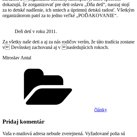
dokazujú, že zorganizovať pre deti oslavu „Dňa detí“, naozaj stojí
za to detské nadšenie, ich smiech a úprimnú detskú radosť. Všetkým
organizátorom patrí za to jedno veľké „POĎAKOVANIE“.
Deň detí v roku 2011.
Za všetky naše deti a
aj za nás rodi
čov verím, že táto tradícia zostane
v Devínskej zachovaná aj v nasledujúcich rokoch.
Miroslav Antal
Kategórie
články
Pridaj komentár
Vaša e-mailová adresa nebude zverejnená.
Vyžadované polia sú