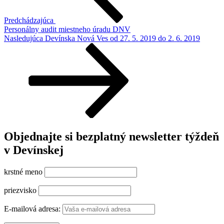
Predchádzajúca
Personálny audit miestneho úradu DNV
Ďalší
Nasledujúca
Devínska Nová Ves od 27. 5. 2019 do 2. 6. 2019
článok
Objednajte si bezplatný newsletter týždeň
v Devínskej
krstné meno
priezvisko
E-mailová adresa: