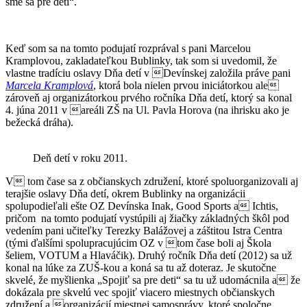
sme sa pre deti“.
Keď som sa na tomto podujatí rozprával s pani Marcelou
Kramplovou, zakladateľkou Bublinky, tak som si uvedomil, že
vlastne tradíciu oslavy Dňa detí v Devínskej založila práve pani
Marcela
K
ramplov
á
, ktorá bola nielen prvou iniciátorkou ale
zárove
ň aj organizátorkou prvého ročníka Dňa detí, ktorý sa konal
4. júna 2011 v areáli ZŠ na Ul. Pavla Horova (na ihrisku ako je
bežecká dráha).
Deň detí v roku 2011.
V tom čase sa z občianskych združení, ktoré spoluorganizovali aj
terajšie oslavy Dňa detí, okrem Bublinky na organizácii
spolupodieľali ešte OZ Devínska Inak, Good Sports a Ichtis,
pričom na tomto podujatí vystúpili aj žiačky základných škôl pod
vedením pani učiteľky Terezky Balážovej a záštitou Istra Centra
(tými ďalšími spolupracujúcim OZ v tom čase boli aj Škola
šeliem, VOTUM a Hlaváčik). Druhý ročník Dňa detí (2012) sa už
konal na lúke za ZUŠ-kou a koná sa tu až doteraz. Je skutočne
skvelé, že myšlienka „Spojiť sa pre deti“ sa tu už udomácnila a že
dokázala pre skvelú vec spojiť viacero miestnych občianskych
združení a organizácií miestnej samosprávy, ktoré spoločne