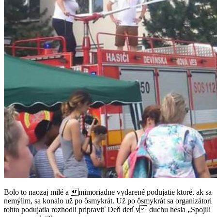
Bolo to naozaj milé a mimoriadne vydarené podujatie ktoré, ak sa
nemýlim, sa konalo už po
ôsmykrát. U
ž po ôsmykrát sa organizátori
tohto podujatia rozhodli pripraviť Deň detí v duchu hesla „Spojili