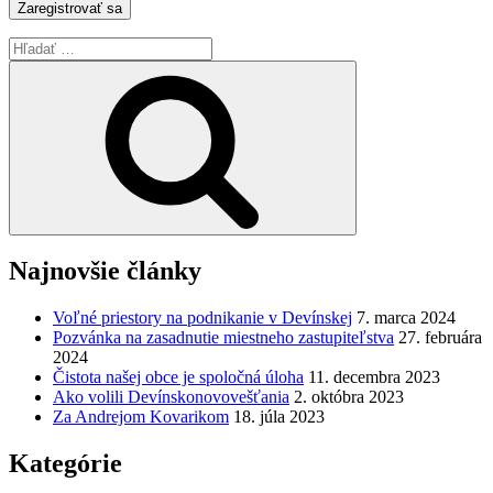
Hľadať:
Vyhľadávanie
Najnovšie články
Voľné priestory na podnikanie v Devínskej
7. marca 2024
Pozvánka na zasadnutie miestneho zastupiteľstva
27. februára
2024
Čistota našej obce je spoločná úloha
11. decembra 2023
Ako volili Devínskonovovešťania
2. októbra 2023
Za Andrejom Kovarikom
18. júla 2023
Kategórie