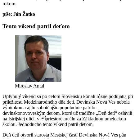
rokom.
píše: Ján Žatko
Tento víkend patril deťom
Miroslav Antal
Uplynulý víkend sa po celom Slovensku konali rôzne podujatia pri
príležitosti Medzin
árodného d
ňa detí. Devínska Nová Ves nebola
výnimkou a aj tu sobotňajšie popoludnie patrilo
devínskonovoveským deťom, ktoré už tradične „Deň detí“ oslávili
na Istrijskej ulici, v priestore areálu za Základnou umeleckou
školou. Jednoducho tento víkend patril deťom.
Deň detí otvoril starosta Mestskej časti Devínska Nová Ves pán