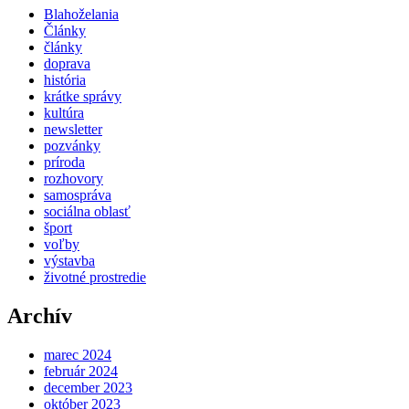
Blahoželania
Články
články
doprava
história
krátke správy
kultúra
newsletter
pozvánky
príroda
rozhovory
samospráva
sociálna oblasť
šport
voľby
výstavba
životné prostredie
Archív
marec 2024
február 2024
december 2023
október 2023