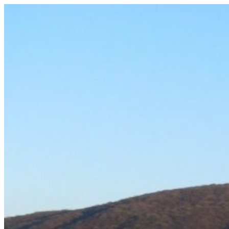
Prejsť
na
obsah