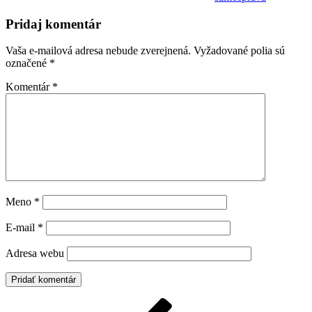
Pridaj komentár
Vaša e-mailová adresa nebude zverejnená.
Vyžadované polia sú
označené
*
Komentár
*
Meno
*
E-mail
*
Adresa webu
Navigácia
Predchádzajúci