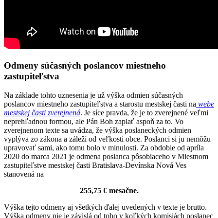
Odmeny súčasných poslancov miestneho
zastupiteľstva
Na základe tohto uznesenia je už výška odmien súčasných
poslancov miestneho zastupiteľstva a starostu mestskej časti na
webe
mestskej časti zverejnená
. Je síce pravda, že je to zverejnené veľmi
neprehľadnou formou, ale Pán Boh zaplať aspoň za to. Vo
zverejnenom texte sa uvádza, že výška poslaneckých odmien
vyplýva zo zákona a záleží od veľkosti obce. Poslanci si ju nemôžu
upravovať sami, ako tomu bolo v minulosti. Za obdobie od apríla
2020 do marca 2021 je odmena poslanca pôsobiaceho v Miestnom
zastupiteľstve mestskej časti Bratislava-Devínska Nová Ves
stanovená na
255,75 € mesačne.
Výška tejto odmeny aj všetkých ďalej uvedených v texte je brutto.
Výška odmeny nie je závislá od toho v koľkých komisiách poslanec