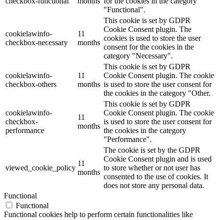
checkbox-functional
months
for the cookies in the category
"Functional".
This cookie is set by GDPR
Cookie Consent plugin. The
cookielawinfo-
11
cookies is used to store the user
checkbox-necessary
months
consent for the cookies in the
category "Necessary".
This cookie is set by GDPR
cookielawinfo-
11
Cookie Consent plugin. The cookie
checkbox-others
months
is used to store the user consent for
the cookies in the category "Other.
This cookie is set by GDPR
cookielawinfo-
Cookie Consent plugin. The cookie
11
checkbox-
is used to store the user consent for
months
performance
the cookies in the category
"Performance".
The cookie is set by the GDPR
Cookie Consent plugin and is used
11
viewed_cookie_policy
to store whether or not user has
months
consented to the use of cookies. It
does not store any personal data.
Functional
Functional
Functional cookies help to perform certain functionalities like