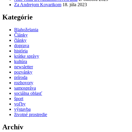
Za Andrejom Kovarikom
18. júla 2023
Kategórie
Blahoželania
Články
články
doprava
história
krátke správy
kultúra
newsletter
pozvánky
príroda
rozhovory
samospráva
sociálna oblasť
šport
voľby
výstavba
životné prostredie
Archív