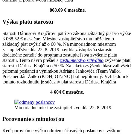
868,69 € mesačne.
Výška platu starostu
Starosti Dáriusovi Krajčírovi patrí zo zákona základný plat vo výške
3 068,52 € mesačne. Miestne zastupiteľstvo mu môže tento
základný plat zvýšiť až o 60 %. Na mimoriadnom miestnom
zastupiteľstve dňa 22. 8. 2019 navrhla zástupkyňa starostu
dodatočne zaradiť do programu zastupiteľstva zvýšenie platu
starostu. Tento návrh prešiel a
zastupiteľstvo schválilo
zvýšenie platu
starostu Dáriusa Krajčíra o 50 %. Za takéto zvýšenie hlasovali všetci
prítomní poslanci s výnimkou Adriána Jankoviča (Team Vallo).
Poslanec Ján Žatko (KDH, OĽaNO) bol neprítomný. Vzhľadom k
tomuto rozhodnutiu je súčasný plat starostu Dáriusa Krajčíra
4 604 € mesačne.
Mimoriadne miestne zastupiteľstvo dňa 22. 8. 2019.
Porovnanie s minulosťou
Keď porovnáme výšku odmien súčasných poslancov s výškou