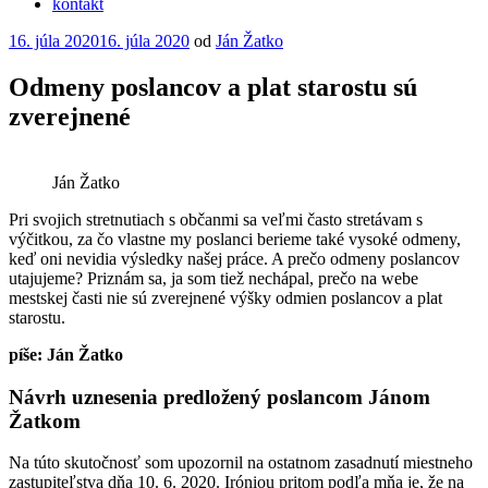
kontakt
Publikované
16. júla 2020
16. júla 2020
od
Ján Žatko
Odmeny poslancov a plat starostu sú
zverejnené
Ján Žatko
Pri svojich stretnutiach s občanmi sa veľmi často stretávam s
výčitkou, za čo vlastne my poslanci berieme také vysoké odmeny,
keď oni nevidia výsledky našej práce. A prečo odmeny poslancov
utajujeme? Priznám sa, ja som tiež nechápal, prečo na webe
mestskej časti nie sú zverejnené výšky odmien poslancov a plat
starostu.
píše: Ján Žatko
Návrh uznesenia predložený poslancom Jánom
Žatkom
Na túto skutočnosť som upozornil na ostatnom zasadnutí miestneho
zastupiteľstva dňa 10. 6. 2020. Iróniou pritom podľa mňa je, že na