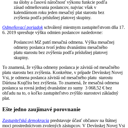
na úlohy a časovú náročnosť výkonu funkcie podľa
zásad odmeňovania poslancov, najviac však v
kalendárnom roku jeden mesačný plat starostu bez
zvýšenia podľa príslušnej platovej skupiny.
Odmeňovací poriadok
schválený miestnym zastupiteľstvom dňa 17.
6. 2019 spresňuje výšku odmien poslancov nasledovne:
Poslancovi MZ patrí mesačná odmena. Výška mesačnej
odmeny poslanca tvorí jednu dvanástinu mesačného
platu starostu bez zvýšenia podľa príslušnej platovej
skupiny.
To znamená, že výška odmeny poslanca je závislá od mesačného
platu starostu bez zvýšenia. Konkrétne, v prípade Devínskej Novej
Vsi, je odmena poslanca závislá od mesačného platu starostu
Dáriusa Krajčíra bez zvýšenia. To znamená, že mesačná odmena
poslanca sa rovná jednej dvanástine zo sumy 3 068,52 € bez
ohľadu na to, o koľko zastupiteľstvo zvýšilo starostovi základný
plat.
Ešte jedno zaujímavé porovnanie
Zastupiteľská demokracia
predstavuje účasť občanov na štátnej
moci prostredníctvom zvolených zástupcov. V Devínskej Novej Vsi