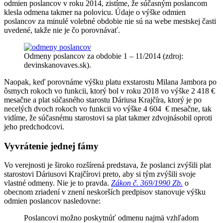
odmien poslancov v roku 2014, zistíme, že súčasným poslancom
klesla odmena takmer na polovicu. Údaje o výške odmien
poslancov za minulé volebné obdobie nie sú na webe mestskej časti
uvedené, takže nie je čo porovnávať.
Odmeny poslancov za obdobie 1 – 11/2014 (zdroj:
devinskanovaves.sk).
Naopak, keď porovnáme výšku platu exstarostu Milana Jambora po
ôsmych rokoch vo funkcii, ktorý bol v roku 2018 vo výške 2 418 €
mesačne a plat súčasného starostu Dáriusa Krajčíra, ktorý je po
necelých dvoch rokoch vo funkcii vo výške 4 604 € mesačne, tak
vidíme, že súčasnému starostovi sa plat takmer zdvojnásobil oproti
jeho predchodcovi.
Vyvrátenie jednej fámy
Vo verejnosti je široko rozšírená predstava, že poslanci zvýšili plat
starostovi Dáriusovi Krajčírovi preto, aby si tým zvýšili svoje
vlastné odmeny. Nie je to pravda.
Zákon č. 369/1990 Zb.
o
obecnom zriadení v znení neskorších predpisov stanovuje výšku
odmien poslancov nasledovne:
Poslancovi možno poskytnúť odmenu najmä vzhľadom