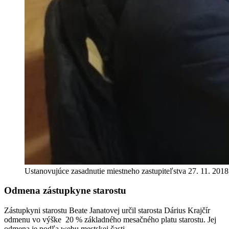
Ustanovujúce zasadnutie miestneho zastupiteľstva 27. 11. 2018
Odmena zástupkyne starostu
Zástupkyni starostu Beate Janatovej určil starosta Dárius Krajčír
odmenu vo výške 20 % základného mesačného platu starostu. Jej
odmena je podľa webu mestskej časti