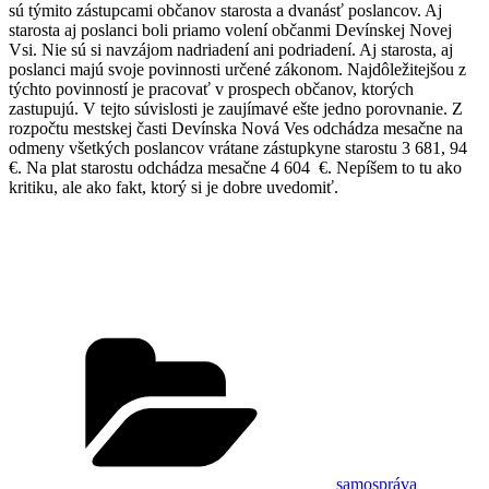
sú týmito zástupcami občanov starosta a dvanásť poslancov. Aj
starosta aj poslanci boli priamo volení občanmi Devínskej Novej
Vsi. Nie sú si navzájom nadriadení ani podriadení. Aj starosta, aj
poslanci majú svoje povinnosti určené zákonom. Najdôležitejšou z
týchto povinností je pracovať v prospech občanov, ktorých
zastupujú. V tejto súvislosti je zaujímavé ešte jedno porovnanie. Z
rozpočtu mestskej časti Devínska Nová Ves odchádza mesačne na
odmeny všetkých poslancov vrátane zástupkyne starostu 3 681, 94
€. Na plat starostu odchádza mesačne 4 604 €. Nepíšem to tu ako
kritiku, ale ako fakt, ktorý si je dobre uvedomiť.
Kategórie
samospráva