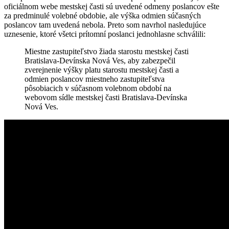
oficiálnom webe mestskej časti sú uvedené odmeny poslancov ešte
za predminulé volebné obdobie, ale výška odmien súčasných
poslancov tam uvedená nebola. Preto som navrhol nasledujúce
uznesenie, ktoré všetci prítomní poslanci jednohlasne schválili:
Miestne zastupiteľstvo žiada starostu mestskej časti
Bratislava-Devínska Nová Ves, aby zabezpečil
zverejnenie výšky platu starostu mestskej časti a
odmien poslancov miestneho zastupiteľstva
pôsobiacich v súčasnom volebnom období na
webovom sídle mestskej časti Bratislava-Devínska
Nová Ves.