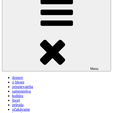
Menu
domov
o blogu
prispievatelia
samospráva
kultúra
šport
príroda
očakávame