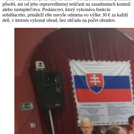
pôsobí, ani od jeho ospravedlnenej neúčasti na zasadnutiach komisií
alebo zastupiteľstva. Poslancovi, ktorý vykonáva funkciu
sobášiaceho, prináleží ešte navyše odmena vo výške 30 € za každý
deň, v ktorom vykonal obrad, bez ohľadu na počet obradov.