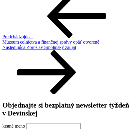
článok
v
článku
Predchádzajúca
Múzeum colníctva a finančnej správy opäť otvorené
Ďalší
Nasledujúca
Zoroslav Smolinský zaujal
článok
Objednajte si bezplatný newsletter týždeň
v Devínskej
krstné meno