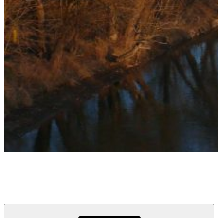
týždeň v Devínskej
prvý informačno-spravodajský blog pre obyvateľov a návštevníkov
Devínskej Novej Vsi