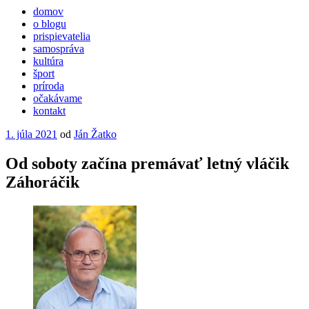
domov
o blogu
prispievatelia
samospráva
kultúra
šport
príroda
očakávame
kontakt
Publikované
1. júla 2021
od
Ján Žatko
Od soboty začína premávať letný vláčik
Záhoráčik