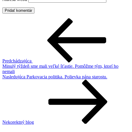
Navigácia
Predchádzajúci
článok
v
článku
Predchádzajúca
Minulý týždeň sme mali veľké šťastie. Pomôžme tým, ktorí ho
nemali
Ďalší
Nasledujúca
Parkovacia politika. Polievka pána starostu.
článok
Nekorektný blog