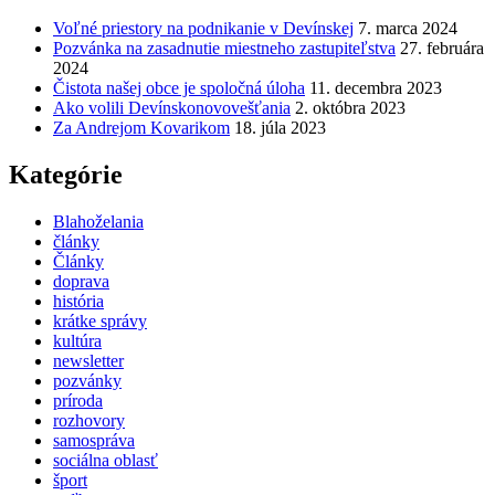
Voľné priestory na podnikanie v Devínskej
7. marca 2024
Pozvánka na zasadnutie miestneho zastupiteľstva
27. februára
2024
Čistota našej obce je spoločná úloha
11. decembra 2023
Ako volili Devínskonovovešťania
2. októbra 2023
Za Andrejom Kovarikom
18. júla 2023
Kategórie
Blahoželania
články
Články
doprava
história
krátke správy
kultúra
newsletter
pozvánky
príroda
rozhovory
samospráva
sociálna oblasť
šport