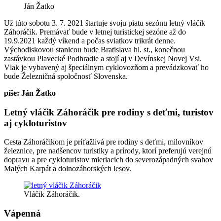
Ján Žatko
Už túto sobotu 3. 7. 2021 štartuje svoju piatu sezónu letný vláčik
Záhoráčik. Premávať bude v letnej turistickej sezóne až do
19.9.2021 každý víkend a počas sviatkov trikrát denne.
Východiskovou stanicou bude Bratislava hl. st., konečnou
zastávkou Plavecké Podhradie a stojí aj v Devínskej Novej Vsi.
Vlak je vybavený aj špeciálnym cyklovozňom a prevádzkovať ho
bude Železničná spoločnosť Slovenska.
píše: Ján Žatko
Letný vláčik Záhoráčik pre rodiny s deťmi, turistov
aj cykloturistov
Cesta Záhoráčikom je príťažlivá pre rodiny s deťmi, milovníkov
železnice, pre nadšencov turistiky a prírody, ktorí preferujú verejnú
dopravu a pre cykloturistov mieriacich do severozápadných svahov
Malých Karpát a dolnozáhorských lesov.
Vláčik Záhoráčik.
Vápenná