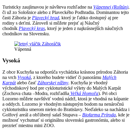
Turisticky zaujímavou je návšteva rozhľadne na
Vápennej (Roštún
)
,
či už zo Sološnice alebo z Plaveckého Podhradia. Dominantou tejto
časti Záhoria je
Plavecký hrad
, ktorý je ľahko dostupný aj pre
rodiny s deťmi. Zároveň si môžete prejsť aj Náučný
chodník
Plavecký kras
, ktorý je jeden z najkrásnejších náučných
chodníkov na Slovensku.
Vápenná
Vysoká
Z obce Kuchyňa sa odporúča vychádzka krásnou prírodou Záhoria
na vrch
Vysoká
, z ktorého budete vidieť či panorámu
Malých
Karpát
alebo časť
Záhorskej nížiny
. Kuchyňa je vhodný
východiskový bod pre cykloturistické výlety do Malých Karpát
(Zochova chata –Modra, rozhľadňa
Veľká Homoľa
). Pri obci
Lozorno môžete navštíviť vodnú nádrž, ktorá je vhodná na kúpanie
a oddych. Lozorno je vhodným nástupným bodom na nenáročnú
cykloturistiku smerom nielen do Bratislavy. Neďaleko sa nachádza i
Golfový areál a obľúbený salaš Stupava –
Biofarma Príroda
, kde je
možnosť vychutnať si originálnu slovenskú gastronómiu, alebo si
prezrieť miestnu mini ZOO.