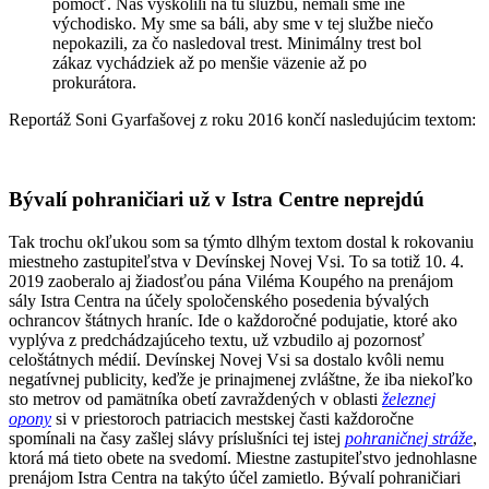
pomôcť. Nás vyškolili na tú službu, nemali sme iné
východisko. My sme sa báli, aby sme v tej službe niečo
nepokazili, za čo nasledoval trest. Minimálny trest bol
zákaz vychádziek až po menšie väzenie až po
prokurátora.
Reportáž Soni Gyarfašovej z roku 2016 končí nasledujúcim textom:
Bývalí pohraničiari už v Istra Centre neprejdú
Tak trochu okľukou som sa týmto dlhým textom dostal k rokovaniu
miestneho zastupiteľstva v Devínskej Novej Vsi. To sa totiž 10. 4.
2019 zaoberalo aj žiadosťou pána Viléma Koupého na prenájom
sály Istra Centra na účely spoločenského posedenia bývalých
ochrancov štátnych hraníc. Ide o každoročné podujatie, ktoré ako
vyplýva z predchádzajúceho textu, už vzbudilo aj pozornosť
celoštátnych médií. Devínskej Novej Vsi sa dostalo kvôli nemu
negatívnej publicity, keďže je prinajmenej zvláštne, že iba niekoľko
sto metrov od pamätníka obetí zavraždených v oblasti
železnej
opony
si v priestoroch patriacich mestskej časti každoročne
spomínali na časy zašlej slávy príslušníci tej istej
pohraničnej stráže
,
ktorá má tieto obete na svedomí. Miestne zastupiteľstvo jednohlasne
prenájom Istra Centra na takýto účel zamietlo. Bývalí pohraničiari