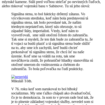
mlynské kamene. Stáli pred voľbou strieľať po nevinných ľuďoch,
alebo riskovať vojenskú basu v Sabinove. Tu sú jeho slová:
Signálna stena, to bol fakticky drôtený zátaras. Vo
výcvikovom stredisku, keď nám bola predstavená tá
signálna stena, tak bolo povedané tak, že našim
triednym nepriateľom, ktorý nás ohrozuje, to sú
západné štáty, imperialisti. Vtedy, keď nám to
vysvetľovali, sme stáli otočení čelom do zahraničia.
Tak sme si mysleli, že ten tlak bude zo zahraničia tu, že
tí vojaci sa budú plaziť a tá signálna stena bude slúžiť
na to, aby sme ich zachytili, keď budú chcieť
prekonávať tú signálnu stenu, že chcú ísť na naše
územie. Keď sme sa vrátili na rotu, tak sme
nováčikovia zistili, že pohraničné hliadky stanovištia sú
otočené smerom do vnútrozemia a chrbtom do
zahraničia. To bola poľovačka na ľudí prakticky.
Mikuláš Tóth.
V 76. roku keď som narukoval to bol hlboký
socializmus. My sme ťažko chápali ako dvadsaťroční,
čo je to demokracia. Ja som to v prvom rade bral tak, že
je to plnenie základnej vojenskej služby, nevedel som si