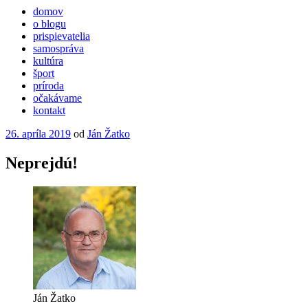
domov
o blogu
prispievatelia
samospráva
kultúra
šport
príroda
očakávame
kontakt
Publikované
26. apríla 2019
od
Ján Žatko
Neprejdú!
Ján Žatko