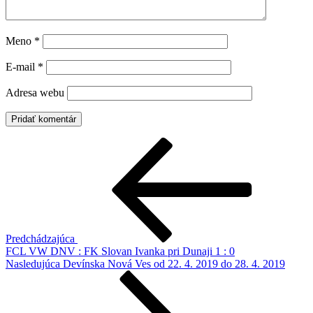
Meno
*
E-mail
*
Adresa webu
Navigácia
Predchádzajúci
článok
v
článku
Predchádzajúca
FCL VW DNV : FK Slovan Ivanka pri Dunaji 1 : 0
Ďalší
Nasledujúca
Devínska Nová Ves od 22. 4. 2019 do 28. 4. 2019
článok