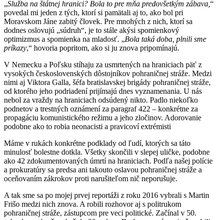
„
Služba na štátnej hranici? Bola to pre mňa predovšetkým zábava,
“
povedal mi jeden z tých, ktorí si pamätali aj to, ako bol pri
Moravskom Jáne zabitý človek. Pre mnohých z nich, ktorí sa
dodnes oslovujú „súdruh“, je to stále akýsi spomienkový
optimizmus a spomienka na mladosť. „
Bola taká doba, plnili sme
príkazy
,“ hovoria popritom, ako si ju znova pripomínajú.
V Nemecku a Poľsku stíhaju za usmrtených na hraniciach päť z
vysokých československých dôstojníkov pohraničnej stráže. Medzi
nimi aj Viktora Galla, šéfa bratislavskej brigády pohraničnej stráže,
od ktorého jeho podriadení prijímajú dnes vyznamenania. U nás
nebol za vraždy na hraniciach odsúdený nikto. Padlo niekoľko
podnetov a trestných oznámení za paragraf 422 – konkrétne za
propagáciu komunistického režimu a jeho zločinov. Adorovanie
podobne ako to robia neonacisti a pravicoví extrémisti
Máme v rukách konkrétne podklady od ľudí, ktorých sa táto
minulosť bolestne dotkla. Všetky skončili v slepej uličke, podobne
ako 42 zdokumentovaných úmrtí na hraniciach. Podľa našej polície
a prokuratúry sa predsa ani takouto oslavou pohraničnej stráže a
oceňovaním zákrokov proti narušiteľom nič neporušuje.
A tak sme sa po mojej prvej reportáži z roku 2016 vybrali s Martin
Frišo medzi nich znova. A robili rozhovor aj s politrukom
pohraničnej stráže, zástupcom pre veci politické. Začínal v 50.