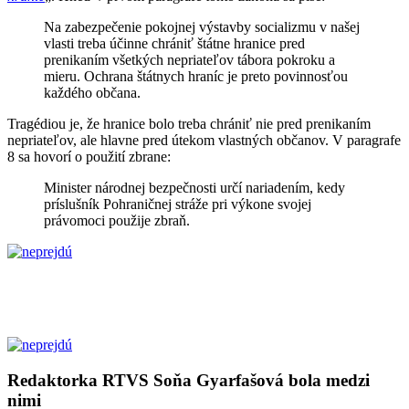
Na zabezpečenie pokojnej výstavby socializmu v našej
vlasti treba účinne chrániť štátne hranice pred
prenikaním všetkých nepriateľov tábora pokroku a
mieru. Ochrana štátnych hraníc je preto povinnosťou
každého občana.
Tragédiou je, že hranice bolo treba chrániť nie pred prenikaním
nepriateľov, ale hlavne pred útekom vlastných občanov. V paragrafe
8 sa hovorí o použití zbrane:
Minister národnej bezpečnosti určí nariadením, kedy
príslušník Pohraničnej stráže pri výkone svojej
právomoci použije zbraň.
Redaktorka RTVS Soňa Gyarfašová bola medzi
nimi