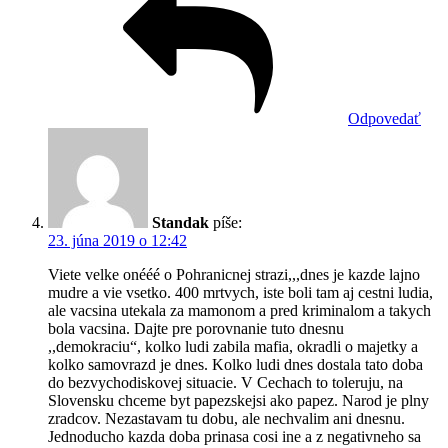
Odpovedať
Standak
píše:
23. júna 2019 o 12:42
Viete velke onééé o Pohranicnej strazi,,,dnes je kazde lajno
mudre a vie vsetko. 400 mrtvych, iste boli tam aj cestni ludia,
ale vacsina utekala za mamonom a pred kriminalom a takych
bola vacsina. Dajte pre porovnanie tuto dnesnu
,,demokraciu“, kolko ludi zabila mafia, okradli o majetky a
kolko samovrazd je dnes. Kolko ludi dnes dostala tato doba
do bezvychodiskovej situacie. V Cechach to toleruju, na
Slovensku chceme byt papezskejsi ako papez. Narod je plny
zradcov. Nezastavam tu dobu, ale nechvalim ani dnesnu.
Jednoducho kazda doba prinasa cosi ine a z negativneho sa