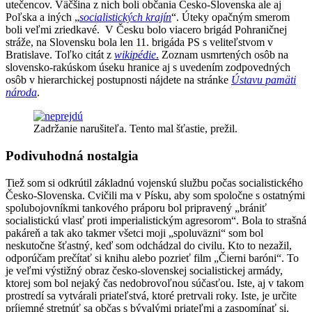
utečencov. Väčšina z nich boli občania Česko-Slovenska ale aj
Poľska a iných „
socialistických krajín
“. Úteky opačným smerom
boli veľmi zriedkavé. V Česku bolo viacero brigád Pohraničnej
stráže, na Slovensku bola len 11. brigáda PS s veliteľstvom v
Bratislave. Toľko citát z
wikipédie
.
Zoznam usmrtených osôb na
slovensko-rakúskom úseku hranice aj s uvedením zodpovedných
osôb v hierarchickej postupnosti nájdete na stránke
Ústavu pamäti
národa
.
Zadržanie narušiteľa. Tento mal šťastie, prežil.
Podivuhodná nostalgia
Tiež som si odkrútil základnú vojenskú službu počas socialistického
Česko-Slovenska. Cvičili ma v Písku, aby som spoločne s ostatnými
spolubojovníkmi tankového práporu bol pripravený „brániť
socialistickú vlasť proti imperialistickým agresorom“. Bola to strašná
pakáreň a tak ako takmer všetci moji „spoluväzni“ som bol
neskutočne šťastný, keď som odchádzal do civilu. Kto to nezažil,
odporúčam prečítať si knihu alebo pozrieť film „Čierni baróni“. To
je veľmi výstižný obraz česko-slovenskej socialistickej armády,
ktorej som bol nejaký čas nedobrovoľnou súčasťou. Iste, aj v takom
prostredí sa vytvárali priateľstvá, ktoré pretrvali roky. Iste, je určite
príjemné stretnúť sa občas s bývalými priateľmi a zaspomínať si.