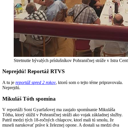
Stretnutie bývalých príslušníkov Pohraničnej stráže v Istra Cen
Neprejdú! Reportáž RTVS
A tu je
reportáž spred 2 rokov
, ktorú som o tejto téme pripravovala.
Neprejdú.
Mikuláš Tóth spomína
V reportáži Soni Gyarfašovej ma zaujalo spomínanie Mikuláša
Tótha, ktorý slúžil v Pohraničnej stráži ako vojak základnej služby.
Patril medzi tých 18-ročných chlapcov, ktorí mali tú smolu, že
museli narukovať práve k železnej opone. A dostali sa medzi dva