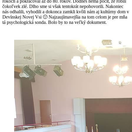
rokoch a pokračoval až do 80. rokov. Dodnes nemá pocit, že robili
čokoľvek zlé. Dlho sme si však tentokrát nepohovorili. Nakoniec
nás odhalili, vyhodili a dokonca zamkli kvôli nám aj kultúrny dom v
Devínskej Novej Vsi
🙂
Najzaujímavejšia na tom celom je pre mňa
tá psychologická sonda. Bolo by to na veľký dokument.