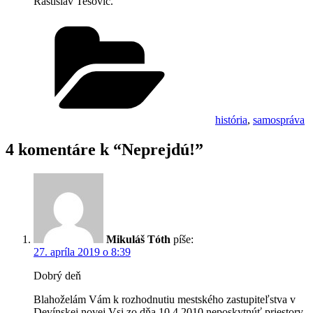
Rastislav Tešovič.
Kategórie
história
,
samospráva
4 komentáre k “Neprejdú!”
Mikuláš Tóth
píše:
27. apríla 2019 o 8:39
Dobrý deň
Blahoželám Vám k rozhodnutiu mestského zastupiteľstva v
Devínskej novej Vsi zo dňa 10.4.2010 neposkytnúť priestory