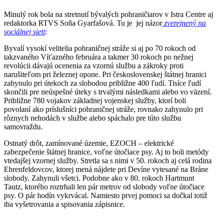
Minulý rok bola na stretnutí bývalých pohraničiarov v Istra Centre aj
redaktorka RTVS Soňa Gyarfašová. Tu je jej názor
zverejnený na
sociálnej sieti
:
Byvalí vysokí velitelia pohraničnej stráže si aj po 70 rokoch od
takzvaného Víťazného februára a takmer 30 rokoch po nežnej
revolúcii dávajú ocenenia za vzornú službu a zákroky proti
narušiteľom pri železnej opone. Pri československej štátnej hranici
zahynulo pri útekoch za slobodou približne 400 ľudí. Tisíce ľudí
skončili pre neúspešné úteky s trvalými následkami alebo vo väzení.
Približne 780 vojakov základnej vojenskej služby, ktorí boli
povolaní ako príslušníci pohraničnej stráže, rovnako zahynulo pri
rôznych nehodách v službe alebo spáchalo pre túto službu
samovraždu.
Ostnatý drôt, zamínované územie, EZOCH – elektrické
zabezpečenie štátnej hranice, voľne útočiace psy. Aj to boli metódy
vtedajšej vzornej služby. Stretla sa s nimi v 50. rokoch aj celá rodina
Ehrenfeldovcov, ktorej mená nájdete pri Devíne vytesané na Bráne
slobody. Zahynuli všetci. Podobne ako v 80. rokoch Hartmunt
Tautz, ktorého roztrhali len pár metrov od slobody voľne útočiace
psy. O pár hodín vykrvácal. Namiesto prvej pomoci sa dočkal totiž
iba vyšetrovania a spisovania zápisnice.