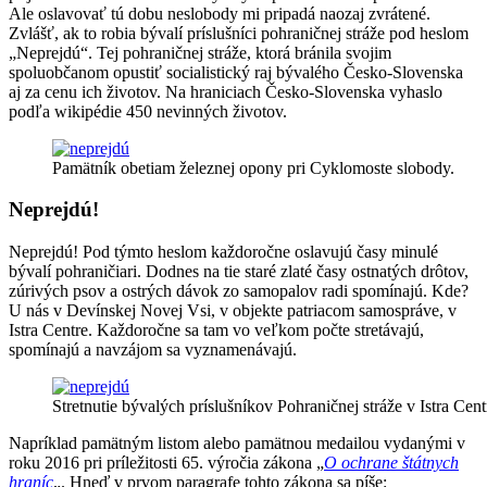
Ale oslavovať tú dobu neslobody mi pripadá naozaj zvrátené.
Zvlášť, ak to robia bývalí príslušníci pohraničnej stráže pod heslom
„Neprejdú“. Tej pohraničnej stráže, ktorá bránila svojim
spoluobčanom opustiť socialistický raj bývalého Česko-Slovenska
aj za cenu ich životov. Na hraniciach Česko-Slovenska vyhaslo
podľa wikipédie 450 nevinných životov.
Pamätník obetiam železnej opony pri Cyklomoste slobody.
Neprejdú!
Neprejdú! Pod týmto heslom každoročne oslavujú časy minulé
bývalí pohraničiari. Dodnes na tie staré zlaté časy ostnatých drôtov,
zúrivých psov a ostrých dávok zo samopalov radi spomínajú. Kde?
U nás v Devínskej Novej Vsi, v objekte patriacom samospráve, v
Istra Centre. Každoročne sa tam vo veľkom počte stretávajú,
spomínajú a navzájom sa vyznamenávajú.
Stretnutie bývalých príslušníkov Pohraničnej stráže v Istra Cen
Napríklad pamätným listom alebo pamätnou medailou vydanými v
roku 2016 pri príležitosti 65. výročia zákona „
O ochrane štátnych
hraníc
„. Hneď v prvom paragrafe tohto zákona sa píše: