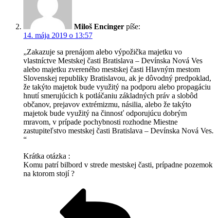
Miloš Encinger
píše:
14. mája 2019 o 13:57
„Zakazuje sa prenájom alebo výpožička majetku vo
vlastníctve Mestskej časti Bratislava – Devínska Nová Ves
alebo majetku zvereného mestskej časti Hlavným mestom
Slovenskej republiky Bratislavou, ak je dôvodný predpoklad,
že takýto majetok bude využitý na podporu alebo propagáciu
hnutí smerujúcich k potláčaniu základných práv a slobôd
občanov, prejavov extrémizmu, násilia, alebo že takýto
majetok bude využitý na činnosť odporujúcu dobrým
mravom, v prípade pochybnosti rozhodne Miestne
zastupiteľstvo mestskej časti Bratislava – Devínska Nová Ves.
“
Krátka otázka :
Komu patrí bilbord v strede mestskej časti, prípadne pozemok
na ktorom stojí ?