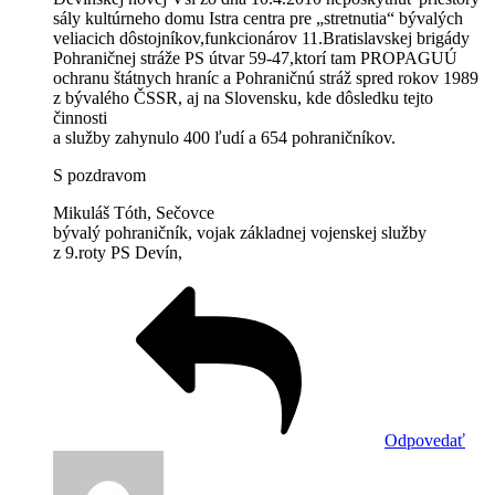
sály kultúrneho domu Istra centra pre „stretnutia“ bývalých
veliacich dôstojníkov,funkcionárov 11.Bratislavskej brigády
Pohraničnej stráže PS útvar 59-47,ktorí tam PROPAGUÚ
ochranu štátnych hraníc a Pohraničnú stráž spred rokov 1989
z bývalého ČSSR, aj na Slovensku, kde dôsledku tejto
činnosti
a služby zahynulo 400 ľudí a 654 pohraničníkov.
S pozdravom
Mikuláš Tóth, Sečovce
bývalý pohraničník, vojak základnej vojenskej služby
z 9.roty PS Devín,
Odpovedať