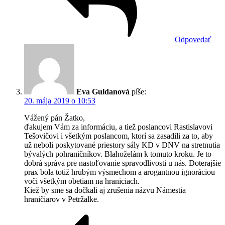
Odpovedať
Eva Guldanová
píše:
20. mája 2019 o 10:53
Vážený pán Žatko,
ďakujem Vám za informáciu, a tiež poslancovi Rastislavovi
Tešovičovi i všetkým poslancom, ktorí sa zasadili za to, aby
už neboli poskytované priestory sály KD v DNV na stretnutia
bývalých pohraničníkov. Blahoželám k tomuto kroku. Je to
dobrá správa pre nastoľovanie spravodlivosti u nás. Doterajšie
prax bola totiž hrubým výsmechom a arogantnou ignoráciou
voči všetkým obetiam na hraniciach.
Kiež by sme sa dočkali aj zrušenia názvu Námestia
hraničiarov v Petržalke.