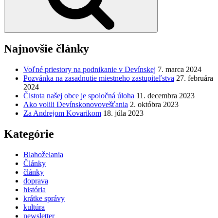
Najnovšie články
Voľné priestory na podnikanie v Devínskej
7. marca 2024
Pozvánka na zasadnutie miestneho zastupiteľstva
27. februára
2024
Čistota našej obce je spoločná úloha
11. decembra 2023
Ako volili Devínskonovovešťania
2. októbra 2023
Za Andrejom Kovarikom
18. júla 2023
Kategórie
Blahoželania
Články
články
doprava
história
krátke správy
kultúra
newsletter