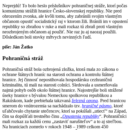
Neprejdú! To bolo heslo príslušníkov pohraničnej stráže, ktorí počas
komunizmu strážili hranice Česko-slovenskej republiky. Nie pred
ohrozením zvonka, ale kvôli tomu, aby zabránili svojim vlastným
občanom opustiť socialistický raj v ktorom žili. Bránili im v opustení
republiky so zbraňou v ruke a mali rozkaz tú zbraň proti vlastným
neozbrojeným občanom aj použiť. Nie raz ju aj naozaj použili.
Dôsledkom boli stovky mŕtvych nevinných ľudí.
píše: Ján Žatko
Pohraničná stráž
Pohraničná stráž
bola ozbrojená zložka, ktorá mala zo zákona o
ochrane štátnych hraníc na starosti ochranu a kontrolu štátnej
hranice. Jej činnosť nepostihovala hospodársku cezhraničnú
kriminalitu, tú mali na starosti colníci. Sledovala a usmerňovala
najmä pohyb osôb okolo štátnej hranice. Najostrejšie boli strážené
úseky hranice s bývalou Nemeckou spolkovou republikou a
Rakúskom, kade prebiehala takzvaná
železná opona
.
Pred hranicou
smerom do vnútrozemia sa nachádzalo tzv.
hraničné pásmo
, ktoré
uľahčovalo chytanie utečencov, ktorí sa pokúšali „utiecť“ na Západ,
čím sa dopúšťali trestného činu „
Opustenia republiky
“. Pohraničníci
mali rozkaz za každú cenu „zastaviť narušiteľov“ a to aj streľbou.
Na hraniciach zomrelo v rokoch 1948 – 1989 celkom 450