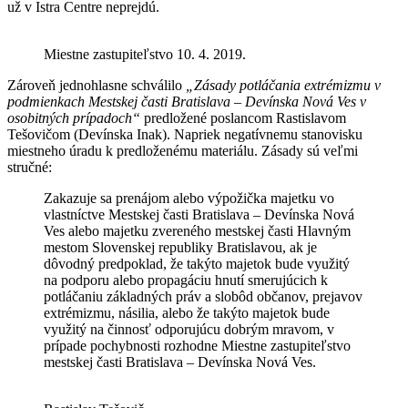
už v Istra Centre neprejdú.
Miestne zastupiteľstvo 10. 4. 2019.
Zároveň jednohlasne schválilo
„Zásady potláčania extrémizmu v
podmienkach Mestskej časti Bratislava – Devínska Nová Ves v
osobitných prípadoch“
predložené poslancom Rastislavom
Tešovičom (Devínska Inak). Napriek negatívnemu stanovisku
miestneho úradu k predloženému materiálu. Zásady sú veľmi
stručné:
Zakazuje sa prenájom alebo výpožička majetku vo
vlastníctve Mestskej časti Bratislava – Devínska Nová
Ves alebo majetku zvereného mestskej časti Hlavným
mestom Slovenskej republiky Bratislavou, ak je
dôvodný predpoklad, že takýto majetok bude využitý
na podporu alebo propagáciu hnutí smerujúcich k
potláčaniu základných práv a slobôd občanov, prejavov
extrémizmu, násilia, alebo že takýto majetok bude
využitý na činnosť odporujúcu dobrým mravom, v
prípade pochybnosti rozhodne Miestne zastupiteľstvo
mestskej časti Bratislava – Devínska Nová Ves.