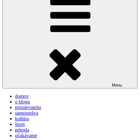
Menu
domov
o blogu
prispievatelia
samospráva
kultúra
šport
príroda
očakávame