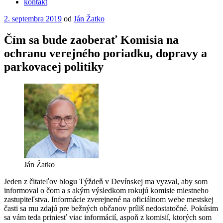
kontakt
Publikované
2. septembra 2019
od
Ján Žatko
Čím sa bude zaoberať Komisia na
ochranu verejného poriadku, dopravy a
parkovacej politiky
Ján Žatko
Jeden z čitateľov blogu Týždeň v Devínskej ma vyzval, aby som
informoval o čom a s akým výsledkom rokujú komisie miestneho
zastupiteľstva. Informácie zverejnené na oficiálnom webe mestskej
časti sa mu zdajú pre bežných občanov príliš nedostatočné. Pokúsim
sa vám teda priniesť viac informácií, aspoň z komisií, ktorých som