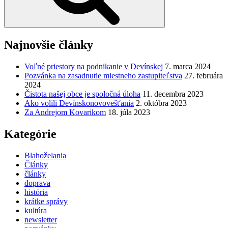
Najnovšie články
Voľné priestory na podnikanie v Devínskej
7. marca 2024
Pozvánka na zasadnutie miestneho zastupiteľstva
27. februára
2024
Čistota našej obce je spoločná úloha
11. decembra 2023
Ako volili Devínskonovovešťania
2. októbra 2023
Za Andrejom Kovarikom
18. júla 2023
Kategórie
Blahoželania
Články
články
doprava
história
krátke správy
kultúra
newsletter