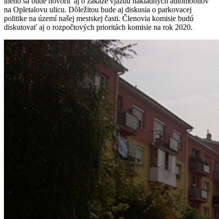
iného sa bude hovoriť aj o zákaze vjazdu nákladných automobilov
na Opletalovu ulicu. Dôležitou bude aj diskusia o parkovacej
politike na území našej mestskej časti. Členovia komisie budú
diskutovať aj o rozpočtových prioritách komisie na rok 2020.