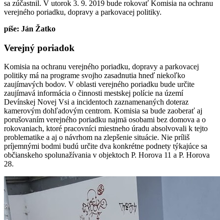
sa zúčastnil. V utorok 3. 9. 2019 bude rokovať Komisia na ochranu
verejného poriadku, dopravy a parkovacej politiky.
píše: Ján Žatko
Verejný poriadok
Komisia na ochranu verejného poriadku, dopravy a parkovacej
politiky má na programe svojho zasadnutia hneď niekoľko
zaujímavých bodov. V oblasti verejného poriadku bude určite
zaujímavá informácia o činnosti mestskej polície na území
Devínskej Novej Vsi a incidentoch zaznamenaných doteraz
kamerovým dohľadovým centrom. Komisia sa bude zaoberať aj
porušovaním verejného poriadku najmä osobami bez domova a o
rokovaniach, ktoré pracovníci miestneho úradu absolvovali k tejto
problematike a aj o návrhom na zlepšenie situácie. Nie príliš
príjemnými bodmi budú určite dva konkrétne podnety týkajúce sa
občianskeho spolunažívania v objektoch P. Horova 11 a P. Horova
28.