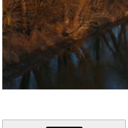
týždeň v Devínskej
prvý informačno-spravodajský blog pre obyvateľov a návštevníkov
Devínskej Novej Vsi