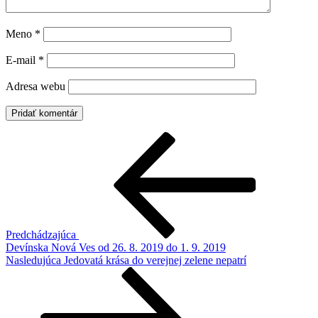
Meno
*
E-mail
*
Adresa webu
Navigácia
Predchádzajúci
článok
v
článku
Predchádzajúca
Devínska Nová Ves od 26. 8. 2019 do 1. 9. 2019
Ďalší
Nasledujúca
Jedovatá krása do verejnej zelene nepatrí
článok