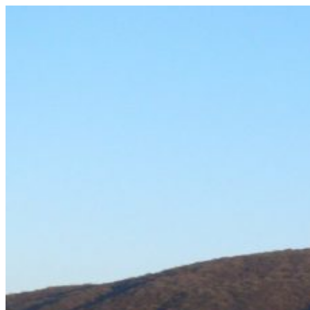
Prejsť
na
obsah