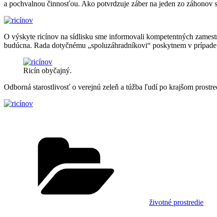
a pochvalnou činnosťou. Ako potvrdzuje záber na jeden zo záhonov s v
O výskyte ricínov na sídlisku sme informovali kompetentných zames
budúcna. Rada dotyčnému „spoluzáhradníkovi“ poskytnem v prípade z
Ricín obyčajný.
Odborná starostlivosť o verejnú zeleň a túžba ľudí po krajšom prost
Kategórie
životné prostredie