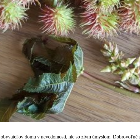
 z obyvateľov domu v nevedomosti, nie so zlým úmyslom. Dobrovoľné 