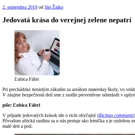
Publikované
2. septembra 2019
od
Ján Žatko
Jedovatá krása do verejnej zelene nepatrí
Ľubica Fábri
Pri prechádzke tienistým zákutím za areálom materskej školy, vo vnú
V záujme bezpečnosti detí sme z rastlín preventívne odstránili v up
píše: Ľubica Fábri
V prípade jedovatých krások ide o ricín obyčajný (
Ricinus communis
Pôvodom africká rastlina sa u nás pestuje ako letnička a je ozdobou
malé deti a pod.