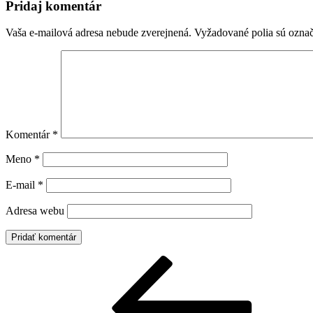
Pridaj komentár
Vaša e-mailová adresa nebude zverejnená.
Vyžadované polia sú ozna
Komentár
*
Meno
*
E-mail
*
Adresa webu
Navigácia
Predchádzajúci
článok
v
článku