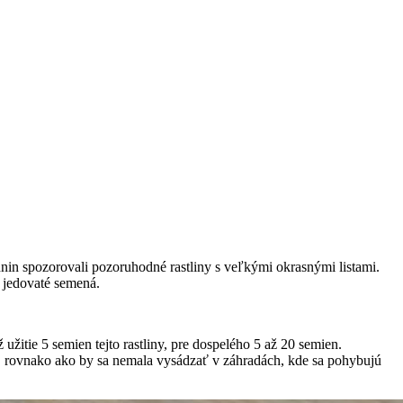
dnin spozorovali pozoruhodné rastliny s veľkými okrasnými listami.
o jedovaté semená.
žitie 5 semien tejto rastliny, pre dospelého 5 až 20 semien.
í, rovnako ako by sa nemala vysádzať v záhradách, kde sa pohybujú