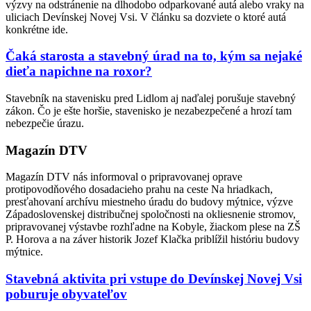
výzvy na odstránenie na dlhodobo odparkované autá alebo vraky na
uliciach Devínskej Novej Vsi. V článku sa dozviete o ktoré autá
konkrétne ide.
Čaká starosta a stavebný úrad na to, kým sa nejaké
dieťa napichne na roxor?
Stavebník na stavenisku pred Lidlom aj naďalej porušuje stavebný
zákon. Čo je ešte horšie, stavenisko je nezabezpečené a hrozí tam
nebezpečie úrazu.
Magazín DTV
Magazín DTV nás informoval o pripravovanej oprave
protipovodňového dosadacieho prahu na ceste Na hriadkach,
presťahovaní archívu miestneho úradu do budovy mýtnice, výzve
Západoslovenskej distribučnej spoločnosti na okliesnenie stromov,
pripravovanej výstavbe rozhľadne na Kobyle, žiackom plese na ZŠ
P. Horova a na záver historik Jozef Klačka priblížil históriu budovy
mýtnice.
Stavebná aktivita pri vstupe do Devínskej Novej Vsi
poburuje obyvateľov