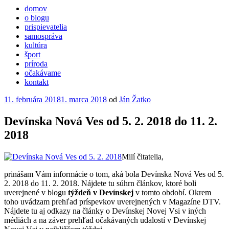
domov
o blogu
prispievatelia
samospráva
kultúra
šport
príroda
očakávame
kontakt
Publikované
11. februára 2018
1. marca 2018
od
Ján Žatko
Devínska Nová Ves od 5. 2. 2018 do 11. 2.
2018
Milí čitatelia,
prinášam Vám informácie o tom, aká bola Devínska Nová Ves od 5.
2. 2018 do 11. 2. 2018. Nájdete tu súhrn článkov, ktoré boli
uverejnené v blogu
týždeň v Devínskej
v tomto období. Okrem
toho uvádzam prehľad príspevkov uverejnených v Magazíne DTV.
Nájdete tu aj odkazy na články o Devínskej Novej Vsi v iných
médiách a na záver prehľad očakávaných udalostí v Devínskej