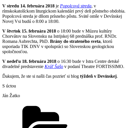
V stredu 14. februára 2018
je
Popolcová streda
, v
rímskokatolíckom liturgickom kalendári prvý deň pôstneho obdobia.
Popolcová streda je dňom prísneho pôstu. Sväté omše v Devínskej
Novej Vsi budú o 8:00 a 18:00.
V štvrtok 15. februára 2018
o 18:00 bude v Múzeu kultúry
Chorvátov na Slovensku na Istrijskej 68 prednáška prof. RNDr.
Romana Aubrechta, PhD.
Brány do strateného sveta
, ktorú
usporiada TIK DNV v spolupráci so Slovenskou geologickou
spoločnosťou.
V nedeľu 18. februára 2018
o 16:30 bude v Istra Centre detské
divadelné predstavenie
Kráľ Šašo
v podaní Theatre FORTISSIMO.
Ďakujem, že ste si našli čas pozrieť si blog
týždeň v Devínskej
.
S úctou
Ján Žatko
Kategórie