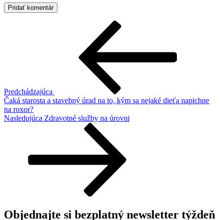
Navigácia
Predchádzajúci
článok
v
článku
Predchádzajúca
Čaká starosta a stavebný úrad na to, kým sa nejaké dieťa napichne
na roxor?
Ďalší
Nasledujúca
Zdravotné služby na úrovni
článok
Objednajte si bezplatný newsletter týždeň