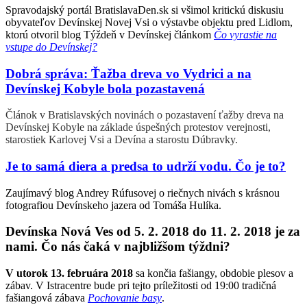
Spravodajský portál BratislavaDen.sk si všimol kritickú diskusiu
obyvateľov Devínskej Novej Vsi o výstavbe objektu pred Lidlom,
ktorú otvoril blog Týždeň v Devínskej článkom
Čo vyrastie na
vstupe do Devínskej?
Dobrá správa: Ťažba dreva vo Vydrici a na
Devínskej Kobyle bola pozastavená
Článok v Bratislavských novinách o pozastavení ťažby dreva na
Devínskej Kobyle na základe úspešných protestov verejnosti,
starostiek Karlovej Vsi a Devína a starostu Dúbravky.
Je to samá diera a predsa to udrží vodu. Čo je to?
Zaujímavý blog Andrey Rúfusovej o riečnych nivách s krásnou
fotografiou Devínskeho jazera od Tomáša Hulíka.
Devínska Nová Ves od 5. 2. 2018 do 11. 2. 2018 je za
nami. Čo nás čaká v najbližšom týždni?
V utorok 13. februára 2018
sa končia fašiangy, obdobie plesov a
zábav. V Istracentre bude pri tejto príležitosti od 19:00 tradičná
fašiangová zábava
Pochovanie basy
.