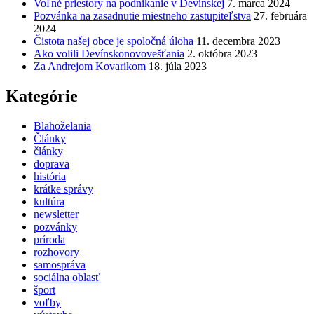
Voľné priestory na podnikanie v Devínskej
7. marca 2024
Pozvánka na zasadnutie miestneho zastupiteľstva
27. februára
2024
Čistota našej obce je spoločná úloha
11. decembra 2023
Ako volili Devínskonovovešťania
2. októbra 2023
Za Andrejom Kovarikom
18. júla 2023
Kategórie
Blahoželania
Články
články
doprava
história
krátke správy
kultúra
newsletter
pozvánky
príroda
rozhovory
samospráva
sociálna oblasť
šport
voľby