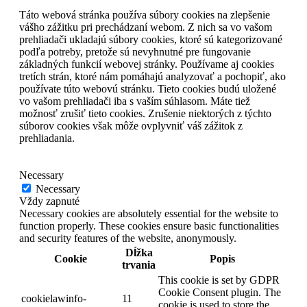
Táto webová stránka používa súbory cookies na zlepšenie
vášho zážitku pri prechádzaní webom. Z nich sa vo vašom
prehliadači ukladajú súbory cookies, ktoré sú kategorizované
podľa potreby, pretože sú nevyhnutné pre fungovanie
základných funkcií webovej stránky. Používame aj cookies
tretích strán, ktoré nám pomáhajú analyzovať a pochopiť, ako
používate túto webovú stránku. Tieto cookies budú uložené
vo vašom prehliadači iba s vaším súhlasom. Máte tiež
možnosť zrušiť tieto cookies. Zrušenie niektorých z týchto
súborov cookies však môže ovplyvniť váš zážitok z
prehliadania.
Necessary
Necessary
Vždy zapnuté
Necessary cookies are absolutely essential for the website to
function properly. These cookies ensure basic functionalities
and security features of the website, anonymously.
Dĺžka
Cookie
Popis
trvania
This cookie is set by GDPR
Cookie Consent plugin. The
cookielawinfo-
11
cookie is used to store the