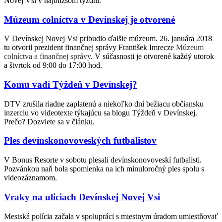
Novej Vsi v najbližšom týždni.
Múzeum colníctva v Devínskej je otvorené
V Devínskej Novej Vsi pribudlo ďalšie múzeum. 26. januára 2018
tu otvoril prezident finančnej správy František Imrecze
Múzeum
colníctva a finančnej správy
. V súčasnosti je otvorené každý utorok
a štvrtok od 9:00 do 17:00 hod.
Komu vadí Týždeň v Devínskej?
DTV zrušila riadne zaplatenú a niekoľko dní bežiacu občiansku
inzerciu vo videotexte týkajúcu sa blogu Týždeň v Devínskej.
Prečo? Dozviete sa v článku.
Ples devínskonovoveských futbalistov
V Bonus Resorte v sobotu plesali devínskonovoveskí futbalisti.
Pozvánkou naň bola spomienka na ich minuloročný ples spolu s
videozáznamom.
Vraky na uliciach Devínskej Novej Vsi
Mestská polícia začala v spolupráci s miestnym úradom umiestňovať