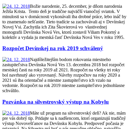
Božie narodenie, 25. december, je dňom narodenia
Ježiša Krista. Tento deň je tradične najväčší vianočný sviatok. V
minulosti sa v domácnosti vykonávali iba drobné práce, lebo ináč by
to znamenalo nešťastie. Tieto tradície sa zachovávali aj v Devínskej
Novej Vsi. Zachytila ich Zita Škovierová vo vlastivednej
monografii Devínska Nová Ves, ktorú zostavil Viliam Pokorný a
kolektív a vydala ju mestská časť Devínska Nová Ves v roku 1995.
Rozpočet Devínskej na rok 2019 schválený
Najdôležitejším bodom rokovania miestneho
zastupiteľstva Devínska Nová Ves 13. decembra 2018 bol rozpočet
mestskej časti na roky 2019 až 2021. Rozpočet na všetky tri roky
bol navrhnutý ako vyrovnaný. Návrhy rozpočtov na roky 2020 a
2021 sú iba orientačné a miestne zastupiteľstvo ich vzalo na
vedomie. Rozpočet na rok 2019 miestne zastupiteľstvo jednohlasne
schválilo.
Pozvánka na silvestrovský výstup na Kobylu
Máte už program na silvestrovský deň? Ak nie, mám
pre vás dobrý tip. Pridajte sa k nadšencom, ktorí organizujú tradičný
výstup Novovešťanov na Devínsku Kobylu. Predpoveď počasia je
priaznivá. Na Silvestra má byť u nás prevažne oblačno, najvyššia