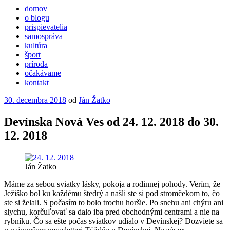
domov
o blogu
prispievatelia
samospráva
kultúra
šport
príroda
očakávame
kontakt
Publikované
30. decembra 2018
od
Ján Žatko
Devínska Nová Ves od 24. 12. 2018 do 30.
12. 2018
Ján Žatko
Máme za sebou sviatky lásky, pokoja a rodinnej pohody. Verím, že
Ježiško bol ku každému štedrý a našli ste si pod stromčekom to, čo
ste si želali. S počasím to bolo trochu horšie. Po snehu ani chýru ani
slychu, korčuľovať sa dalo iba pred obchodnými centrami a nie na
rybníku. Čo sa ešte počas sviatkov udialo v Devínskej? Dozviete sa