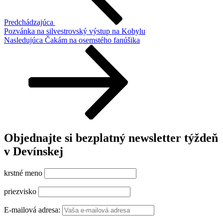
Predchádzajúca
Pozvánka na silvestrovský výstup na Kobylu
Ďalší
Nasledujúca
Čakám na osemstého fanúšika
článok
Objednajte si bezplatný newsletter týždeň
v Devínskej
krstné meno
priezvisko
E-mailová adresa: