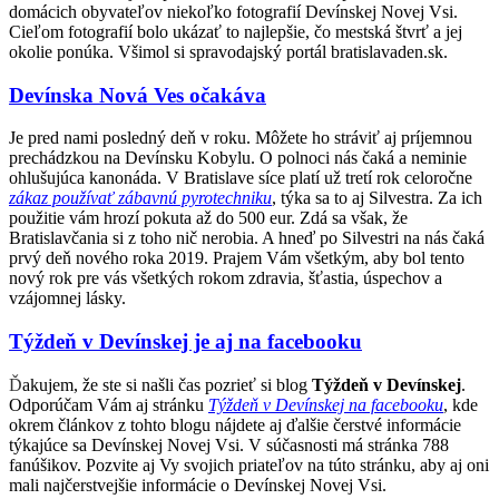
domácich obyvateľov niekoľko fotografií Devínskej Novej Vsi.
Cieľom fotografií bolo ukázať to najlepšie, čo mestská štvrť a jej
okolie ponúka. Všimol si spravodajský portál bratislavaden.sk.
Devínska Nová Ves očakáva
Je pred nami posledný deň v roku. Môžete ho stráviť aj príjemnou
prechádzkou na Devínsku Kobylu. O polnoci nás čaká a neminie
ohlušujúca kanonáda. V Bratislave síce platí už tretí rok celoročne
zákaz používať zábavnú pyrotechniku
, týka sa to aj Silvestra. Za ich
použitie vám hrozí pokuta až do 500 eur. Zdá sa však, že
Bratislavčania si z toho nič nerobia. A hneď po Silvestri na nás čaká
prvý deň nového roka 2019. Prajem Vám všetkým, aby bol tento
nový rok pre vás všetkých rokom zdravia, šťastia, úspechov a
vzájomnej lásky.
Týždeň v Devínskej je aj na facebooku
Ď
akujem, že ste si našli čas pozrieť si blog
Týždeň v Devínskej
.
Odporúčam Vám aj stránku
Týždeň v Devínskej na facebooku
, kde
okrem článkov z tohto blogu nájdete aj ďalšie čerstvé informácie
týkajúce sa Devínskej Novej Vsi. V súčasnosti má stránka 788
fanúšikov. Pozvite aj Vy svojich priateľov na túto stránku, aby aj oni
mali najčerstvejšie informácie o Devínskej Novej Vsi.