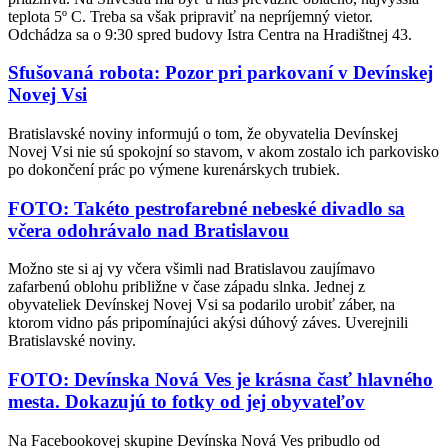
teplota 5º C. Treba sa však pripraviť na nepríjemný vietor.
Odchádza sa o 9:30 spred budovy Istra Centra na Hradištnej 43.
Sfušovaná robota: Pozor pri parkovaní v Devínskej
Novej Vsi
Bratislavské noviny informujú o tom, že obyvatelia Devínskej
Novej Vsi nie sú spokojní so stavom, v akom zostalo ich parkovisko
po dokončení prác po výmene kurenárskych trubiek.
FOTO: Takéto pestrofarebné nebeské divadlo sa
včera odohrávalo nad Bratislavou
Možno ste si aj vy včera všimli nad Bratislavou zaujímavo
zafarbenú oblohu približne v čase západu slnka. Jednej z
obyvateliek Devínskej Novej Vsi sa podarilo urobiť záber, na
ktorom vidno pás pripomínajúci akýsi dúhový záves. Uverejnili
Bratislavské noviny.
FOTO: Devínska Nová Ves je krásna časť hlavného
mesta. Dokazujú to fotky od jej obyvateľov
Na Facebookovej skupine Devínska Nová Ves pribudlo od