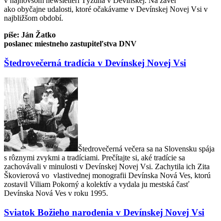
v najnovšom newsletteri Týždňa v Devínskej. Na záver
ako obyčajne udalosti, ktoré očakávame v Devínskej Novej Vsi v
najbližšom období.
píše: Ján Žatko
poslanec miestneho zastupiteľstva DNV
Štedrovečerná tradícia v Devínskej Novej Vsi
Štedrovečerná večera sa na Slovensku spája
s rôznymi zvykmi a tradíciami. Prečítajte si, aké tradície sa
zachovávali v minulosti v Devínskej Novej Vsi. Zachytila ich Zita
Škovierová vo vlastivednej monografii Devínska Nová Ves, ktorú
zostavil Viliam Pokorný a kolektív a vydala ju mestská časť
Devínska Nová Ves v roku 1995.
Sviatok Božieho narodenia v Devínskej Novej Vsi