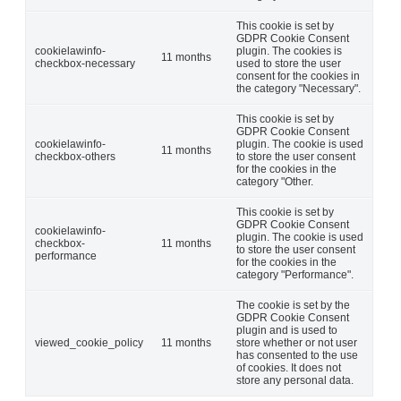
This cookie is set by
GDPR Cookie Consent
cookielawinfo-
plugin. The cookies is
11 months
checkbox-necessary
used to store the user
consent for the cookies in
the category "Necessary".
This cookie is set by
GDPR Cookie Consent
cookielawinfo-
plugin. The cookie is used
11 months
checkbox-others
to store the user consent
for the cookies in the
category "Other.
This cookie is set by
GDPR Cookie Consent
cookielawinfo-
plugin. The cookie is used
checkbox-
11 months
to store the user consent
performance
for the cookies in the
category "Performance".
The cookie is set by the
GDPR Cookie Consent
plugin and is used to
viewed_cookie_policy
11 months
store whether or not user
has consented to the use
of cookies. It does not
store any personal data.