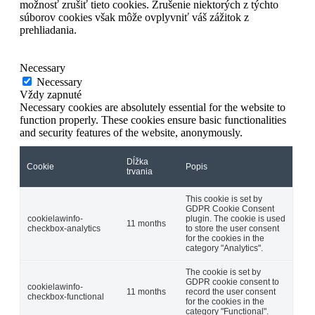
možnosť zrušiť tieto cookies. Zrušenie niektorých z týchto
súborov cookies však môže ovplyvniť váš zážitok z
prehliadania.
Necessary
Necessary
Vždy zapnuté
Necessary cookies are absolutely essential for the website to
function properly. These cookies ensure basic functionalities
and security features of the website, anonymously.
Dĺžka
Cookie
Popis
trvania
This cookie is set by
GDPR Cookie Consent
cookielawinfo-
plugin. The cookie is used
11 months
checkbox-analytics
to store the user consent
for the cookies in the
category "Analytics".
The cookie is set by
GDPR cookie consent to
cookielawinfo-
11 months
record the user consent
checkbox-functional
for the cookies in the
category "Functional".