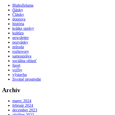
Blahoželania
články
Články
doprava
história
krátke správy
kultúra
newsletter
pozvánky
príroda
rozhovory
samospráva
sociálna oblasť
šport
voľby
výstavba
životné prostredie
Archív
marec 2024
február 2024
december 2023
október 2023