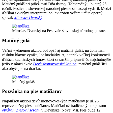
Matičný guláš pri príležitosti Dňa ústavy. Tohtoročný jubilejný 25.
ročník Festivalu slovenskej národnej piesne sa naozaj vydaril. Medzi
ďalšími skvelými interpretmi bol hviezdou večera určite operný
spevák
Miroslav Dvorský
.
Miroslav Dvorský na Festivale slovenskej národnej piesne.
Matičný guláš
Veľmi vydarenou akciou bol opäť aj matičný guláš, na čom mali
zásluhu hlavne vynikajúce kuchárky. Aj napriek veľkej konkurencii
ďalších kuchárskych tímov, ktorí sa snažili pripraviť čo najchutnejšie
jedlo v rámci akcie
Devínskonovoveská kotlina
, matičný guláš šiel
ako obyčajne na dračku.
Matičný guláš.
Pozvánka na ples matičiarov
Najbližšou akciou devínskonovoveských matičiarov je už 26.
reprezentačný ples matičiarov. Matičiari už tradične týmto plesom
otvárajú plesovú sezónu
v Devínskej Novej Vsi. Ples bude 12.