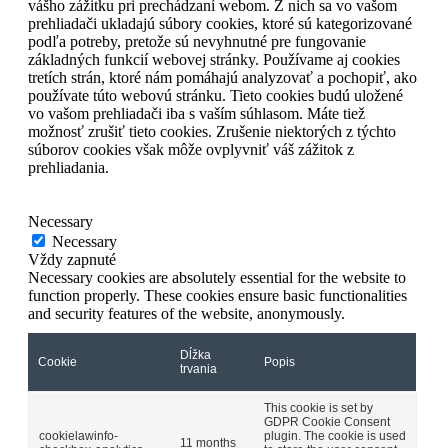
vášho zážitku pri prechádzaní webom. Z nich sa vo vašom
prehliadači ukladajú súbory cookies, ktoré sú kategorizované
podľa potreby, pretože sú nevyhnutné pre fungovanie
základných funkcií webovej stránky. Používame aj cookies
tretích strán, ktoré nám pomáhajú analyzovať a pochopiť, ako
používate túto webovú stránku. Tieto cookies budú uložené
vo vašom prehliadači iba s vaším súhlasom. Máte tiež
možnosť zrušiť tieto cookies. Zrušenie niektorých z týchto
súborov cookies však môže ovplyvniť váš zážitok z
prehliadania.
Necessary
Necessary
Vždy zapnuté
Necessary cookies are absolutely essential for the website to
function properly. These cookies ensure basic functionalities
and security features of the website, anonymously.
Dĺžka
Cookie
Popis
trvania
This cookie is set by
GDPR Cookie Consent
cookielawinfo-
plugin. The cookie is used
11 months