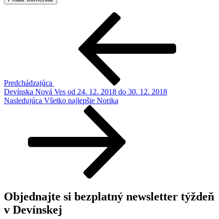
Navigácia
Predchádzajúci
článok
v
článku
Predchádzajúca
Devínska Nová Ves od 24. 12. 2018 do 30. 12. 2018
Ďalší
Nasledujúca
Všetko najlepšie Norika
článok
Objednajte si bezplatný newsletter týždeň
v Devínskej