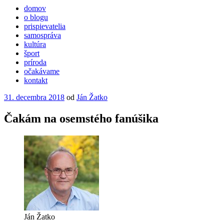
domov
o blogu
prispievatelia
samospráva
kultúra
šport
príroda
očakávame
kontakt
Publikované
31. decembra 2018
od
Ján Žatko
Čakám na osemstého fanúšika
Ján Žatko