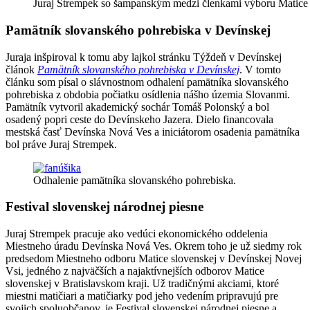
Juraj Strempek so šampanským medzi členkami výboru Matice
Pamätník slovanského pohrebiska v Devínskej
Juraja inšpiroval k tomu aby lajkol stránku Týždeň v Devínskej
článok
Pamätník slovanského pohrebiska v Devínskej
. V tomto
článku som písal o slávnostnom odhalení pamätníka slovanského
pohrebiska z obdobia počiatku osídlenia nášho územia Slovanmi.
Pamätník vytvoril akademický sochár Tomáš Polonský a bol
osadený popri ceste do Devínskeho Jazera. Dielo financovala
mestská časť Devínska Nová Ves a iniciátorom osadenia pamätníka
bol práve Juraj Strempek.
Odhalenie pamätníka slovanského pohrebiska.
Festival slovenskej národnej piesne
Juraj Strempek pracuje ako vedúci ekonomického oddelenia
Miestneho úradu Devínska Nová Ves. Okrem toho je už siedmy rok
predsedom Miestneho odboru Matice slovenskej v Devínskej Novej
Vsi, jedného z najväčších a najaktívnejších odborov Matice
slovenskej v Bratislavskom kraji. Už tradičnými akciami, ktoré
miestni matičiari a matičiarky pod jeho vedením pripravujú pre
svojich spoluobčanov, je Festival slovenskej národnej piesne a