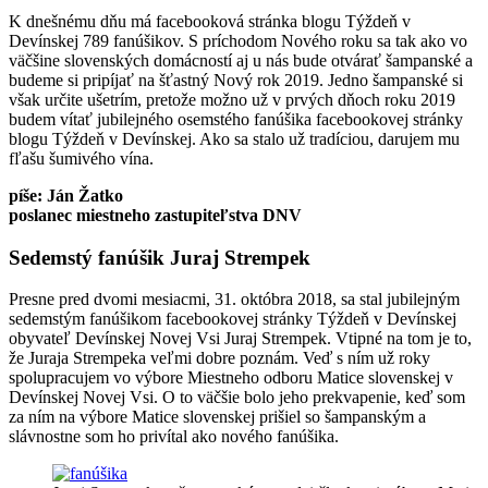
K dnešnému dňu má facebooková stránka blogu Týždeň v
Devínskej 789 fanúšikov. S príchodom Nového roku sa tak ako vo
väčšine slovenských domácností aj u nás bude otvárať šampanské a
budeme si pripíjať na šťastný Nový rok 2019. Jedno šampanské si
však určite ušetrím, pretože možno už v prvých dňoch roku 2019
budem vítať jubilejného osemstého fanúšika facebookovej stránky
blogu Týždeň v Devínskej. Ako sa stalo už tradíciou, darujem mu
fľašu šumivého vína.
píše: Ján Žatko
poslanec miestneho zastupiteľstva DNV
Sedemstý fanúšik Juraj Strempek
Presne pred dvomi mesiacmi, 31. októbra 2018, sa stal jubilejným
sedemstým fanúšikom facebookovej stránky Týždeň v Devínskej
obyvateľ Devínskej Novej Vsi Juraj Strempek. Vtipné na tom je to,
že Juraja Strempeka veľmi dobre poznám. Veď s ním už roky
spolupracujem vo výbore Miestneho odboru Matice slovenskej v
Devínskej Novej Vsi. O to väčšie bolo jeho prekvapenie, keď som
za ním na výbore Matice slovenskej prišiel so šampanským a
slávnostne som ho privítal ako nového fanúšika.