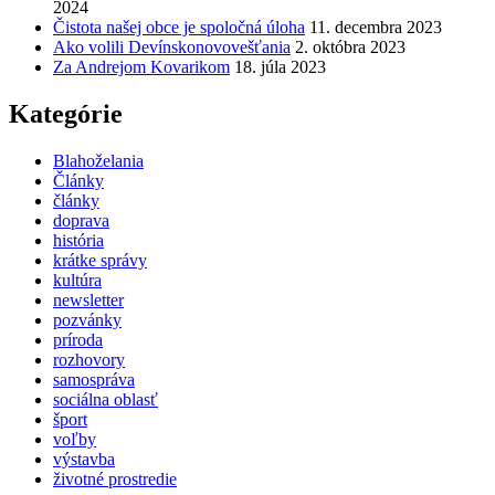
2024
Čistota našej obce je spoločná úloha
11. decembra 2023
Ako volili Devínskonovovešťania
2. októbra 2023
Za Andrejom Kovarikom
18. júla 2023
Kategórie
Blahoželania
Články
články
doprava
história
krátke správy
kultúra
newsletter
pozvánky
príroda
rozhovory
samospráva
sociálna oblasť
šport
voľby
výstavba
životné prostredie