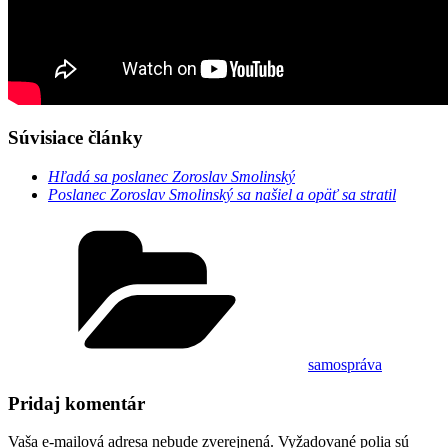
Súvisiace články
Hľadá sa poslanec Zoroslav Smolinský
Poslanec Zoroslav Smolinský sa našiel a opäť sa stratil
Kategórie
samospráva
Pridaj komentár
Vaša e-mailová adresa nebude zverejnená.
Vyžadované polia sú