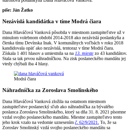
staronová poslankyňa Dana Hlaváčová Vanková.
píše: Ján Žatko
Nezávislá kandidátka v tíme Modrá čiara
Dana Hlaváčová Vanková pôsobila v miestnom zastupiteľstve už v
minulom volebnom období 2014-2018 ako nezávislá poslankyňa a
členka tímu Devínska Inak. V komunálnych voľbách v roku 2018
kandidovala opäť ako nezávislá, tentoraz v tíme Modrá čiara.
Získala 1 401 hlasov a umiestnila sa na
13. mieste
zo 43 kandidátov.
Stala sa tak prvou náhradníčkou. Na zisk poslaneckého mandátu jej
vtedy chýbali iba 4 hlasy.
Modrá čiara
Náhradníčka za Zoroslava Smolinského
Dana Hlaváčová Vanková zložila na ostatnom miestnom
zastupiteľstve poslanecký sľub ako náhradníčka za bývalého
poslanca Zoroslava Smolinského, ktorý sa dňa 31. 8. 2021 písomne
vzdal svojho poslaneckého mandátu. Miestne zastupiteľstvo tento
jeho krok vzalo na vedomie uznesením
č.
62/9/2021.
To, že sa
Zoroslav Smolinský vzdá svojho poslaneckého mandátu sa