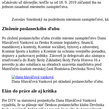
očakávalo už dávnejšie, keďže sa od 18. 9. 2019 zúčastnil iba na
jednom zasadnutí miestneho zastupiteľstva.
Zoroslav Smolinský na poslednom miestnom zastupiteľstve, ktor
Zloženie poslaneckého sľubu
Po zložení poslaneckého sľubu zvolilo miestne zastupiteľstvo Danu
Hlaváčovú Vankovú za členku Komisie legislatívy, financií,
mandátovej a kontroly, Komisie sociálnej, bytovej a zdravotnej,
Komisie športu a kultúry a Komisie na ochranu verejného poriadku,
dopravy a parkovacej politiky. Zároveň ju delegovalo ako zástupcu
zriaďovateľa do Rady školy Základnej školy Pavla Horova 16 a
poverilo ju ako sobášiacu na obradoch uzavretia manželstva pred
Matričným úradom mestskej časti Bratislava-Devínska Nová Ves.
Dana Hlaváčová Vanková pri skladaní poslaneckého sľubu.
Elán do práce ale aj kritika
Pre DTV sa staronová poslankyňa Dana Hlaváčová Vanková
vyjadrila, že sa plánuje stať členkou poslaneckého klubu Devínska