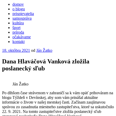
domov
o blogu
prispievatelia
samospráva
kultúra
šport
príroda
očakávame
kontakt
Publikované
18. októbra 2021
od
Ján Žatko
Dana Hlaváčová Vanková zložila
poslanecký sľub
Ján Žatko
Po dlhšom čase strávenom v zahraničí sa k vám opäť prihováram na
blogu Týždeň v Devínskej, aby som vám prinášal aktuálne
informácie o živote v našej mestskej časti. Začínam zaujímavou
správou zo zasadnutia miestneho zastupiteľstva, ktoré sa uskutočnilo
22. 9. 2021. Na tomto zastupiteľstve zložila poslanecký sľub