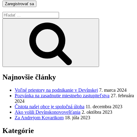
Hľadať:
Vyhľadávanie
Najnovšie články
Voľné priestory na podnikanie v Devínskej
7. marca 2024
Pozvánka na zasadnutie miestneho zastupiteľstva
27. februára
2024
Čistota našej obce je spoločná úloha
11. decembra 2023
Ako volili Devínskonovovešťania
2. októbra 2023
Za Andrejom Kovarikom
18. júla 2023
Kategórie