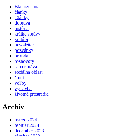
Blahoželania
články
Články
doprava
história
krátke správy
kultúra
newsletter
pozvánky
príroda
rozhovory
samospráva
sociálna oblasť
šport
voľby
výstavba
životné prostredie
Archív
marec 2024
február 2024
december 2023