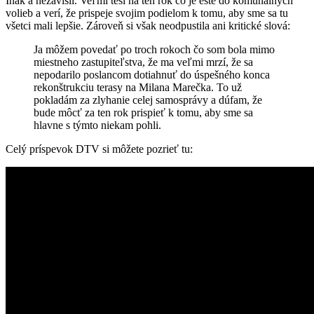
Inak a nezávislí. Veľmi teší na ten rok čo je ešte do komunálnych
volieb a verí, že prispeje svojim podielom k tomu, aby sme sa tu
všetci mali lepšie. Zároveň si však neodpustila ani kritické slová:
Ja môžem povedať po troch rokoch čo som bola mimo
miestneho zastupiteľstva, že ma veľmi mrzí, že sa
nepodarilo poslancom dotiahnuť do úspešného konca
rekonštrukciu terasy na Milana Marečka. To už
pokladám za zlyhanie celej samosprávy a dúfam, že
bude môcť za ten rok prispieť k tomu, aby sme sa
hlavne s týmto niekam pohli.
Celý príspevok DTV si môžete pozrieť tu: