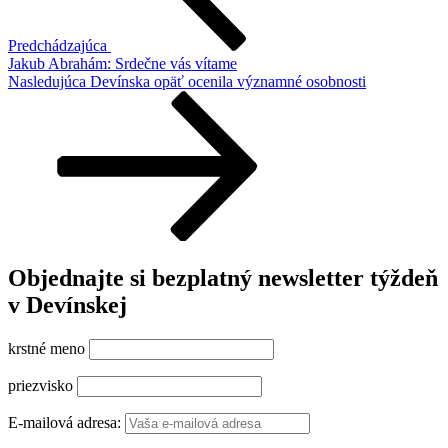
Predchádzajúca
Jakub Abrahám: Srdečne vás vítame
Ďalší
Nasledujúca
Devínska opäť ocenila významné osobnosti
článok
Objednajte si bezplatný newsletter týždeň
v Devínskej
krstné meno
priezvisko
E-mailová adresa: