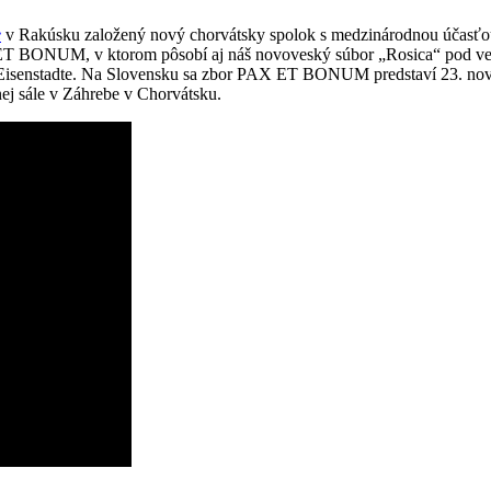
e
v Rakúsku založený nový chorvátsky spolok s medzinárodnou účasťo
ET BONUM, v ktorom pôsobí aj náš novoveský súbor „Rosica“ pod vede
 Eisenstadte. Na Slovensku sa zbor PAX ET BONUM predstaví 23. nove
ej sále v Záhrebe v Chorvátsku.