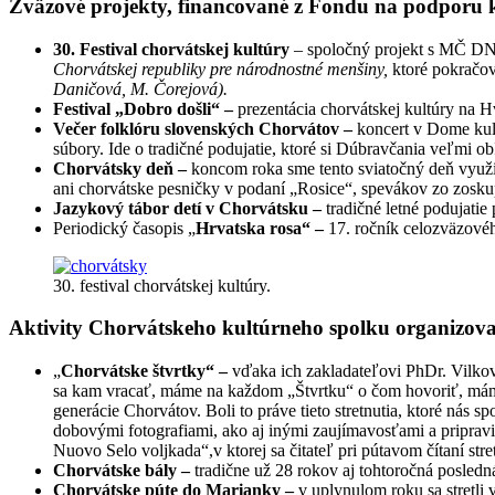
Zväzové projekty, financované z Fondu na podporu 
30. Festival chorvátskej kultúry
–
spoločný projekt s MČ DNV
Chorvátskej republiky pre národnostné menšiny,
ktoré pokračo
Daničová, M. Čorejová).
Festival „Dobro došli“ –
prezentácia chorvátskej kultúry na 
Večer folklóru slovenských Chorvátov –
koncert v Dome kul
súbory. Ide o tradičné podujatie, ktoré si Dúbravčania veľmi o
Chorvátsky deň –
koncom roka sme tento sviatočný deň využi
ani chorvátske pesničky v podaní „Rosice“, spevákov zo zosk
Jazykový tábor detí v Chorvátsku –
tradičné letné podujati
Periodický časopis „
Hrvatska rosa“ –
17. ročník celozväzovéh
30. festival chorvátskej kultúry.
Aktivity Chorvátskeho kultúrneho spolku organizované
„
Chorvátske štvrtky“ –
vďaka ich zakladateľovi PhDr. Vilko
sa kam vracať, máme na každom „Štvrtku“ o čom hovoriť, máme s
generácie Chorvátov. Boli to práve tieto stretnutia, ktoré nás
dobovými fotografiami, ako aj inými zaujímavosťami a pripravi
Nuovo Selo voljkada“,v ktorej sa čitateľ pri pútavom čítaní str
Chorvátske bály –
tradične už 28 rokov aj tohtoročná posled
Chorvátske púte do Marianky –
v uplynulom roku sa stretl