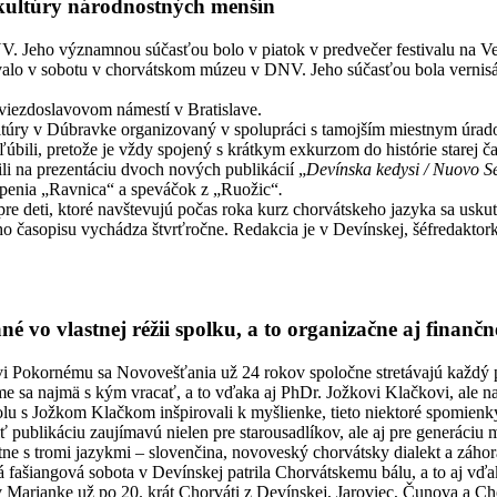
kultúry národnostných menšín
. Jeho významnou súčasťou bolo v piatok v predvečer festivalu na Ve
valo v sobotu v chorvátskom múzeu v DNV. Jeho súčasťou bola vernis
Hviezdoslavovom námestí v Bratislave.
túry v Dúbravke organizovaný v spolupráci s
tamojším miestnym úradom
bľúbili, pretože je vždy spojený s krátkym exkurzom do histórie starej
li na prezentáciu dvoch nových publikácií „
Devínska kedysi / Nuovo S
upenia „Ravnica“ a speváčok z „Ruožic“
.
e pre deti, ktoré navštevujú počas roka kurz chorvátskeho jazyka sa us
o časopisu vychádza štvrťročne. Redakcia je v Devínskej, šéfredaktor
 vo vlastnej réžii spolku, a to organizačne aj finančn
vi Pokornému sa Novovešťania už 24 rokov spoločne stretávajú každý p
a najmä s kým vracať, a to vďaka aj PhDr. Jožkovi Klačkovi, ale najmä
 spolu s Jožkom Klačkom inšpirovali k myšlienke, tieto niektoré spomie
ť publikáciu zaujímavú nielen pre starousadlíkov, ale aj pre generáciu
etne s tromi jazykmi – slovenčina, novoveský chorvátsky dialekt a záhor
ná fašiangová sobota v Devínskej patrila Chorvátskemu bálu, a to aj v
i v Marianke už po 20. krát Chorváti z Devínskej, Jaroviec, Čunova a