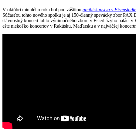
V októbri minulého roka bol pod záštitou
arcibiskupstva v Eisenstadt
Súčasťou tohto nového spolku je aj 150-členný spevácky zbor PAX 
slávnostný koncert tohto výnimočného zboru v Esterházyho paláci v
ešte niekoľko koncertov v Rakúsku, Maďarsku a v najväčšej koncertn