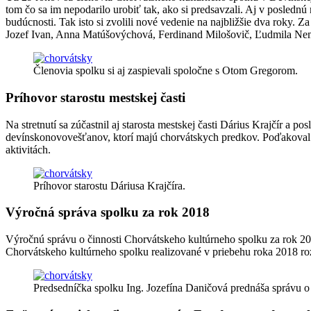
tom čo sa im nepodarilo urobiť tak, ako si predsavzali. Aj v poslednú 
budúcnosti. Tak isto si zvolili nové vedenie na najbližšie dva roky
Jozef Ivan, Anna Matúšovýchová, Ferdinand Milošovič, Ľudmila Nem
Členovia spolku si aj zaspievali spoločne s Otom Gregorom.
Príhovor starostu mestskej časti
Na stretnutí sa zúčastnil aj starosta mestskej časti Dárius Krajčír a 
devínskonovovešťanov, ktorí majú chorvátskych predkov. Poďakoval s
aktivitách.
Príhovor starostu Dáriusa Krajčíra.
Výročná správa spolku za rok 2018
Výročnú správu o činnosti Chorvátskeho kultúrneho spolku za rok 201
Chorvátskeho kultúrneho spolku realizované v priebehu roka 2018 roz
Predsedníčka spolku Ing. Jozefína Daničová prednáša správu o 