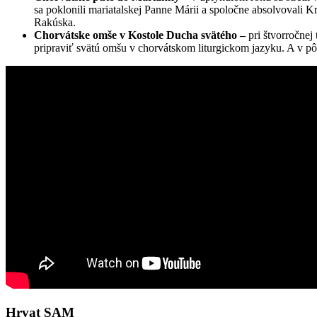
sa poklonili mariatalskej Panne Márii a spoločne absolvovali 
Rakúska.
Chorvátske omše v Kostole Ducha svätého –
pri štvorročnej
pripraviť svätú omšu v chorvátskom liturgickom jazyku. A v pô
Hrvat SAM