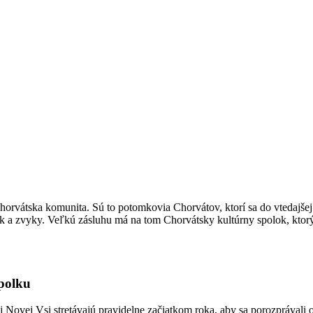
orvátska komunita. Sú to potomkovia Chorvátov, ktorí sa do vtedajšej N
yk a zvyky. Veľkú zásluhu má na tom Chorvátsky kultúrny spolok, ktor
polku
vej Vsi stretávajú pravidelne začiatkom roka, aby sa porozprávali o to