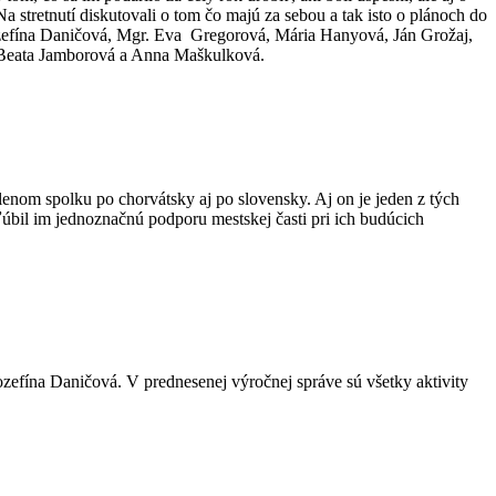
Na stretnutí diskutovali o tom čo majú za sebou a tak isto o plánoch do
 Jozefína Daničová, Mgr. Eva Gregorová, Mária Hanyová, Ján Grožaj,
é Beata Jamborová a Anna Maškulková.
 členom spolku po chorvátsky aj po slovensky. Aj on je jeden z tých
úbil im jednoznačnú podporu mestskej časti pri ich budúcich
zefína Daničová. V prednesenej výročnej správe sú všetky aktivity