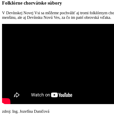
Folklórne chorvátske súbory
V Devínskej Novej Vsi sa môžeme pochváliť aj tromi folklórnym chorv
menšinu, ale aj Devínsku Novú Ves, za čo im patrí obrovská vďaka.
zdroj: Ing. Jozefína Daničová