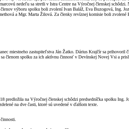
marcovú nedeľu sa stretli v Istra Centre na Výročnej členskej schôdzi. 
. Za členov výboru spolku boli zvolení Ivan Baláž, Eva Buzogová, Ing.
ethová a Mgr. Marta Žilová. Za členky revíznej komisie boli zvolen
poslanec miestneho zastupiteľstva Ján Žatko. Dárius Krajčír sa prihovoril
a členom spolku za ich aktívnu činnosť v Devínskej Novej Vsi a prisľ
8 predložila na Výročnej členskej schôdzi predsedníčka spolku Ing. Jo
delené na dve časti, ktoré sú uvedené v ďalšom texte.
činnosti.