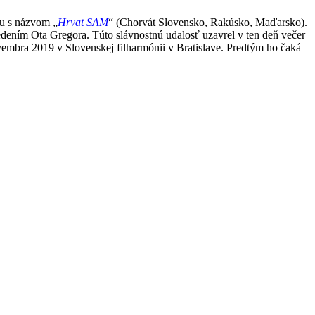
u s názvom „
Hrvat SAM
“ (Chorvát Slovensko, Rakúsko, Maďarsko).
ním Ota Gregora. Túto slávnostnú udalosť uzavrel v ten deň večer
mbra 2019 v Slovenskej filharmónii v Bratislave. Predtým ho čaká