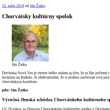
Publikované
22. mája 2019
od
Ján Žatko
Chorvátsky kultúrny spolok
Ján Žatko
Devínska Nová Ves je okrem iného známa aj tým, že tu žije početná ch
inváziou na Balkán. Je obdivuhodné, že si dodnes zachovali svoj jaz
chorvátskym koreňom.
píše: Ján Žatko
Výročná členská schôdza Chorvátskeho kultúrneho s
Už 29 rokov sa členovia Chorvátskeho kultúrneho spolku v Devínskej No