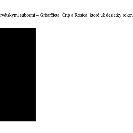
átskymi súbormi – Grbarčieta, Črip a Rosica, ktoré už desiatky rokov