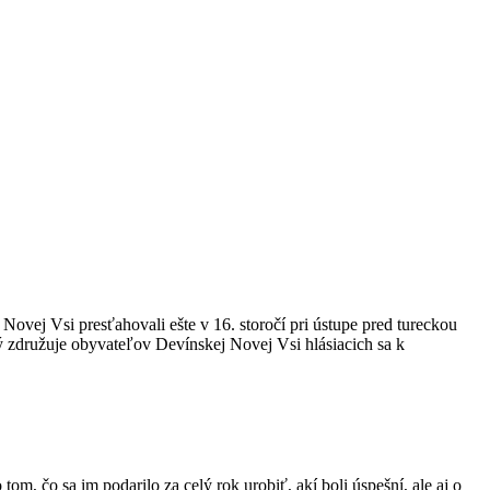
ovej Vsi presťahovali ešte v 16. storočí pri ústupe pred tureckou
ý združuje obyvateľov Devínskej Novej Vsi hlásiacich sa k
m, čo sa im podarilo za celý rok urobiť, akí boli úspešní, ale aj o