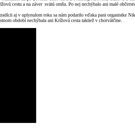
Krížovú cestu a na záver svätú omšu. Po nej nechýbalo ani malé občerst
 tradícii aj v uplynulom roku sa nám podarilo vďaka pani organistke N
stnom období nechýbala ani Krížová cesta taktiež v chorvátčine.