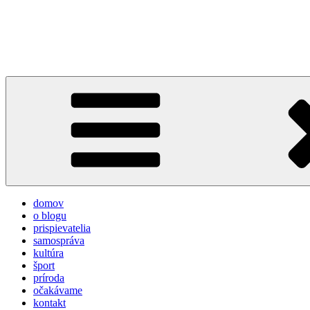
Prejsť
na
týždeň v Devínskej
obsah
prvý informačno-spravodajský blog pre obyvateľov a návštevníkov 
domov
o blogu
prispievatelia
samospráva
kultúra
šport
príroda
očakávame
kontakt