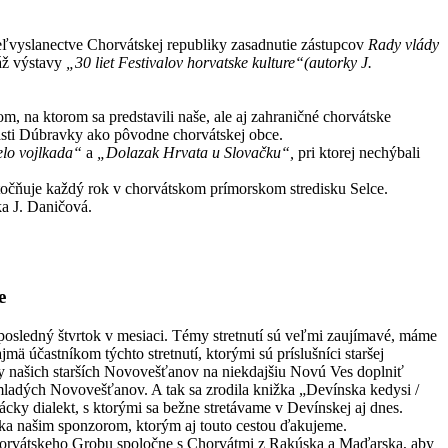
ľvyslanectve Chorvátskej republiky zasadnutie zástupcov
Rady vlády
áž výstavy
„30 liet Festivalov horvatske kulture“(autorky J.
, na ktorom sa predstavili naše, ale aj zahraničné chorvátske
 časti Dúbravky ako pôvodne chorvátskej obce.
elo vojlkada“
a
„Dolazak Hrvata u Slovačku“,
pri ktorej nechýbali
kutočňuje každý rok v chorvátskom prímorskom stredisku Selce.
ka J. Daničová.
e
osledný štvrtok v mesiaci. Témy stretnutí sú veľmi zaujímavé, máme
 účastníkom týchto stretnutí, ktorými sú príslušníci staršej
nky našich starších Novovešťanov na niekdajšiu Novú Ves doplniť
 mladých Novovešťanov. A tak sa zrodila knižka „Devínska kedysi /
ácky dialekt, s ktorými sa bežne stretávame v Devínskej aj dnes.
ďaka našim sponzorom, ktorým aj touto cestou ďakujeme.
 Chorvátskeho Grobu spoločne s Chorvátmi z Rakúska a Maďarska, aby