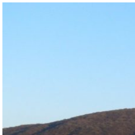
Prejsť
na
obsah