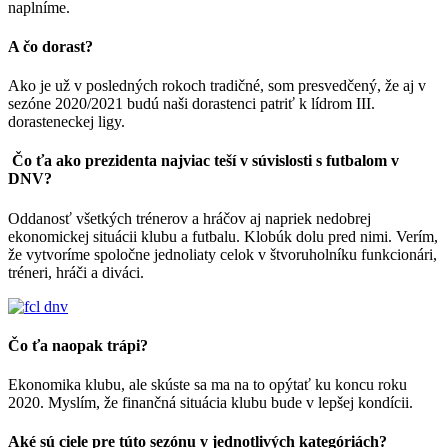
naplníme.
A čo dorast?
Ako je už v posledných rokoch tradičné, som presvedčený, že aj v
sezóne 2020/2021 budú naši dorastenci patriť k lídrom III.
dorasteneckej ligy.
Čo ťa ako prezidenta najviac teší v súvislosti s futbalom v
DNV?
Oddanosť všetkých trénerov a hráčov aj napriek nedobrej
ekonomickej situácii klubu a futbalu. Klobúk dolu pred nimi. Verím,
že vytvoríme spoločne jednoliaty celok v štvoruholníku funkcionári,
tréneri, hráči a diváci.
Čo ťa naopak trápi?
Ekonomika klubu, ale skúste sa ma na to opýtať ku koncu roku
2020. Myslím, že finančná situácia klubu bude v lepšej kondícii.
Aké sú ciele pre túto sezónu v jednotlivých kategóriách?