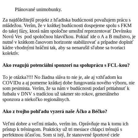
Plánované unimobunky.
Za najdôležitejší projekt z hľadiska budúcnosti považujem prácu s
mládežou. Verím, že v krátkej budúcnosti dospejeme spolu s FKM
do takej fázy, ktorá nám spoločne umožní reprezentovať Devínsku
Novú Ves pod spoločnou hlavičkou. Pokiaľ ide o A a B mužstvo, je
nutné v krátkom časovom horizonte stabilizovať a prípadne doplniť
kádre vhodnými hráčmi tak, aby sa nenarušil sľubne sa tvoriaci
kolektív.
Ako reagujú potenciálni sponzori na spoluprácu s FCL-kou?
To je otázka?!!! No žiadna sláva to nie je, ale aj vzhľadom ku
COVIDu a aj pomerne krátkej dobe fungovania nového výboru, nie
som pesimista. Verím, že sa nám v budúcnosti podarí pritiahnuť k
futbalu v DNV s tradíciou už takmer sto rokov, generálneho
sponzora a niekoľko regionálnych.
Ako z tvojho pohľadu vyzerá naše Áčko a Béčko?
Veľmi dobre a veľmi mlado, verím im. Oprávňuje ma k tomu ich
prístup k tréningom. Prakticky už tri mesiace chlapci trénujú s
perfektnou účasťou. Som si istý, že stanovené športové ciele