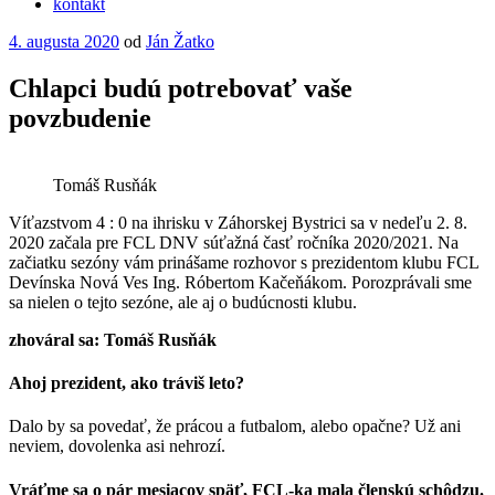
kontakt
Publikované
4. augusta 2020
od
Ján Žatko
Chlapci budú potrebovať vaše
povzbudenie
Tomáš Rusňák
Víťazstvom 4 : 0 na ihrisku v Záhorskej Bystrici sa v nedeľu 2. 8.
2020 začala pre FCL DNV súťažná časť ročníka 2020/2021. Na
začiatku sezóny vám prinášame rozhovor s prezidentom klubu FCL
Devínska Nová Ves Ing. Róbertom Kačeňákom. Porozprávali sme
sa nielen o tejto sezóne, ale aj o budúcnosti klubu.
zhováral sa: Tomáš Rusňák
Ahoj prezident, ako tráviš leto?
Dalo by sa povedať, že prácou a futbalom, alebo opačne? Už ani
neviem, dovolenka asi nehrozí.
Vráťme sa o pár mesiacov späť, FCL-ka mala členskú schôdzu.