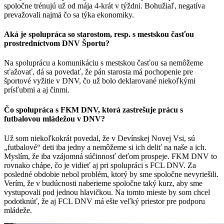
spoločne trénujú už od mája 4-krát v týždni. Bohužiaľ, negatíva
prevažovali najmä čo sa týka ekonomiky.
Aká je spolupráca so starostom, resp. s mestskou časťou
prostredníctvom DNV Športu?
Na spoluprácu a komunikáciu s mestskou časťou sa nemôžeme
sťažovať, dá sa povedať, že pán starosta má pochopenie pre
športové vyžitie v DNV, čo už bolo deklarované niekoľkými
prísľubmi a aj činmi.
Čo spolupráca s FKM DNV, ktorá zastrešuje prácu s
futbalovou mládežou v DNV?
Už som niekoľkokrát povedal, že v Devínskej Novej Vsi, sú
„futbalové“ deti iba jedny a nemôžeme si ich deliť na naše a ich.
Myslím, že iba vzájomná súčinnosť deťom prospeje. FKM DNV to
rovnako chápe, čo je vidieť aj pri spolupráci s FCL DNV. Za
posledné obdobie nebol problém, ktorý by sme spoločne nevyriešili.
Verím, že v budúcnosti naberieme spoločne taký kurz, aby sme
vystupovali pod jednou hlavičkou. Na tomto mieste by som chcel
podotknúť, že aj FCL DNV má ešte veľký priestor pre podporu
mládeže.