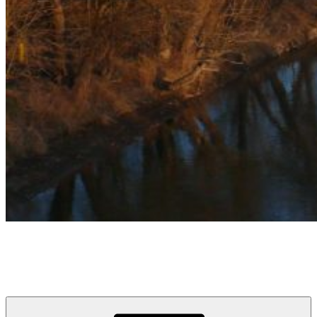
týždeň v Devínskej
prvý informačno-spravodajský blog pre obyvateľov a návštevníkov
Devínskej Novej Vsi