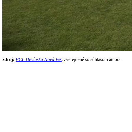
zdroj:
FCL Devínska Nová Ves
, zverejnené so súhlasom autora