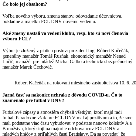
Čo bolo jej obsahom?
Voľba nového výboru, zmena stanov, odovzdanie účtovníctva,
pokladne a majetku FCL DNV novému vedeniu.
Aké zmeny nastali vo vedení klubu, resp. kto sú noví členovia
výboru FCL?
Výbor je zložený z piatich postov: prezident Ing. Róbert Kačeňák,
generálny manažér Tomáš Rusňák, ekonomický manažér Nenad
Lučič, manažér pre mládež Michal Galbo a technicko-bezpečnostný
manažér Marek Čechovič.
Róbert Kačeňák na rokovaní miestneho zastupiteľstva 10. 6. 2
Jarná časť sa nakoniec nehrala z dôvodu COVID-u. Čo to
znamenalo pre futbal v DNV?
Futbalové zápasy a atmosféra chýbali všetkým, ktorí majú radi
futbal. Paradoxne však pre FCL DNV mal aj pozitívum a to, že sme
mali podstatne viac času vybudovať v podstate nanovo kolektív A a
B mužstva, ktorý stojí na majorite odchovancov FCL DNV a
mladých hráčov z priľahlých častí Bratislavy. Dá sa povedať, že