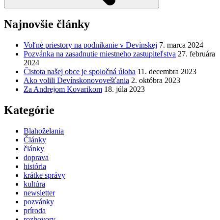
Najnovšie články
Voľné priestory na podnikanie v Devínskej
7. marca 2024
Pozvánka na zasadnutie miestneho zastupiteľstva
27. februára
2024
Čistota našej obce je spoločná úloha
11. decembra 2023
Ako volili Devínskonovovešťania
2. októbra 2023
Za Andrejom Kovarikom
18. júla 2023
Kategórie
Blahoželania
Články
články
doprava
história
krátke správy
kultúra
newsletter
pozvánky
príroda
rozhovory