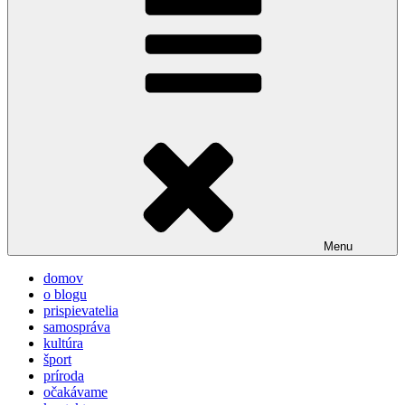
Menu
domov
o blogu
prispievatelia
samospráva
kultúra
šport
príroda
očakávame