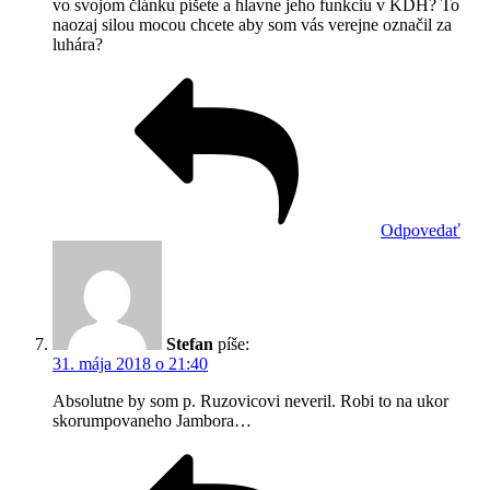
vo svojom článku píšete a hlavne jeho funkciu v KDH? To
naozaj silou mocou chcete aby som vás verejne označil za
luhára?
Odpovedať
Stefan
píše:
31. mája 2018 o 21:40
Absolutne by som p. Ruzovicovi neveril. Robi to na ukor
skorumpovaneho Jambora…