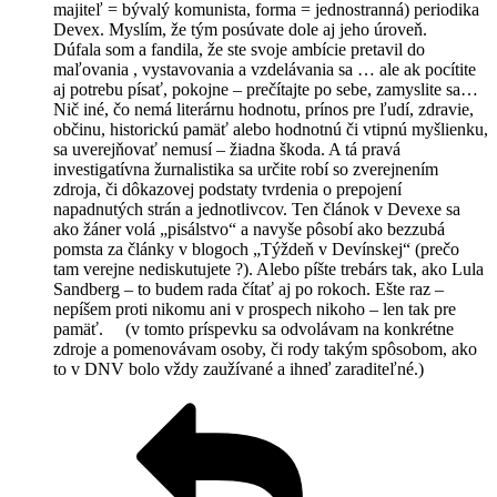
majiteľ = bývalý komunista, forma = jednostranná) periodika
Devex. Myslím, že tým posúvate dole aj jeho úroveň.
Dúfala som a fandila, že ste svoje ambície pretavil do
maľovania , vystavovania a vzdelávania sa … ale ak pocítite
aj potrebu písať, pokojne – prečítajte po sebe, zamyslite sa…
Nič iné, čo nemá literárnu hodnotu, prínos pre ľudí, zdravie,
občinu, historickú pamäť alebo hodnotnú či vtipnú myšlienku,
sa uverejňovať nemusí – žiadna škoda. A tá pravá
investigatívna žurnalistika sa určite robí so zverejnením
zdroja, či dôkazovej podstaty tvrdenia o prepojení
napadnutých strán a jednotlivcov. Ten článok v Devexe sa
ako žáner volá „pisálstvo“ a navyše pôsobí ako bezzubá
pomsta za články v blogoch „Týždeň v Devínskej“ (prečo
tam verejne nediskutujete ?). Alebo píšte trebárs tak, ako Lula
Sandberg – to budem rada čítať aj po rokoch. Ešte raz –
nepíšem proti nikomu ani v prospech nikoho – len tak pre
pamäť. (v tomto príspevku sa odvolávam na konkrétne
zdroje a pomenovávam osoby, či rody takým spôsobom, ako
to v DNV bolo vždy zaužívané a ihneď zaraditeľné.)