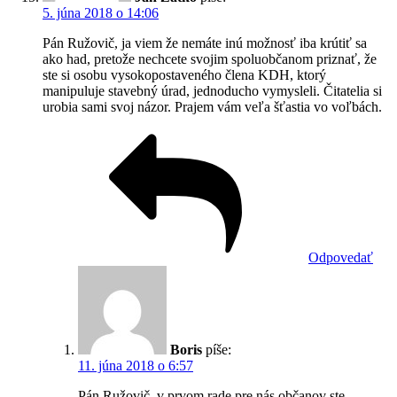
5. júna 2018 o 14:06
Pán Ružovič, ja viem že nemáte inú možnosť iba krútiť sa
ako had, pretože nechcete svojim spoluobčanom priznať, že
ste si osobu vysokopostaveného člena KDH, ktorý
manipuluje stavebný úrad, jednoducho vymysleli. Čitatelia si
urobia sami svoj názor. Prajem vám veľa šťastia vo voľbách.
Odpovedať
Boris
píše:
11. júna 2018 o 6:57
Pán Ružovič, v prvom rade pre nás občanov ste