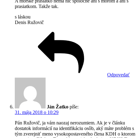
A morské prasiatko nemá nič spoločné ani s morom a ani s
prasiatkom. Takže tak.
s láskou
Denis Ružovič
Odpovedať
Ján Žatko
píše:
31. mája 2018 o 10:29
Pán Ružovič, ja vám naozaj nerozumiem. Ak je v článku
dostatok informácií na identifikáciu osôb, aký máte problém s
tým zverejniť meno vysokopostaveného člena KDH o ktorom