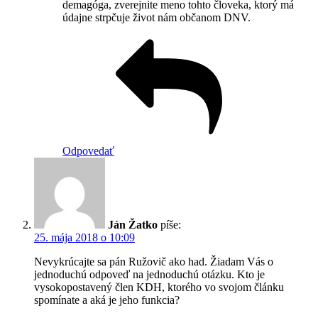
demagóga, zverejnite meno tohto človeka, ktorý má
údajne strpčuje život nám občanom DNV.
Odpovedať
Ján Žatko
píše:
25. mája 2018 o 10:09
Nevykrúcajte sa pán Ružovič ako had. Žiadam Vás o
jednoduchú odpoveď na jednoduchú otázku. Kto je
vysokopostavený člen KDH, ktorého vo svojom článku
spomínate a aká je jeho funkcia?