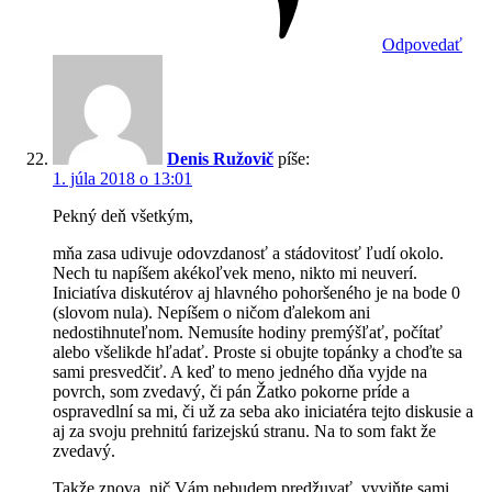
Odpovedať
Denis Ružovič
píše:
1. júla 2018 o 13:01
Pekný deň všetkým,
mňa zasa udivuje odovzdanosť a stádovitosť ľudí okolo.
Nech tu napíšem akékoľvek meno, nikto mi neuverí.
Iniciatíva diskutérov aj hlavného pohoršeného je na bode 0
(slovom nula). Nepíšem o ničom ďalekom ani
nedostihnuteľnom. Nemusíte hodiny premýšľať, počítať
alebo všelikde hľadať. Proste si obujte topánky a choďte sa
sami presvedčiť. A keď to meno jedného dňa vyjde na
povrch, som zvedavý, či pán Žatko pokorne príde a
ospravedlní sa mi, či už za seba ako iniciatéra tejto diskusie a
aj za svoju prehnitú farizejskú stranu. Na to som fakt že
zvedavý.
Takže znova, nič Vám nebudem predžuvať, vyviňte sami