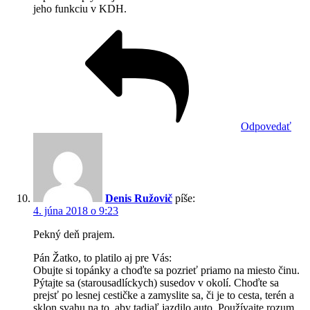
jeho funkciu v KDH.
Odpovedať
Denis Ružovič
píše:
4. júna 2018 o 9:23
Pekný deň prajem.
Pán Žatko, to platilo aj pre Vás:
Obujte si topánky a choďte sa pozrieť priamo na miesto činu.
Pýtajte sa (starousadlíckych) susedov v okolí. Choďte sa
prejsť po lesnej cestičke a zamyslite sa, či je to cesta, terén a
sklon svahu na to, aby tadiaľ jazdilo auto. Používajte rozum.