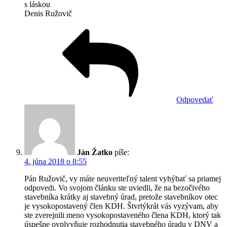
s láskou
Denis Ružovič
Odpovedať
Ján Žatko
píše:
4. júna 2018 o 8:55
Pán Ružovič, vy máte neuveriteľný talent vyhýbať sa priamej
odpovedi. Vo svojom článku ste uviedli, že na bezočivého
stavebníka krátky aj stavebný úrad, pretože stavebníkov otec
je vysokopostavený člen KDH. Štvrtýkrát vás vyzývam, aby
ste zverejnili meno vysokopostaveného člena KDH, ktorý tak
úspešne ovplyvňuje rozhodnutia stavebného úradu v DNV a