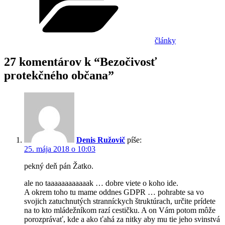
články
27 komentárov k “Bezočivosť
protekčného občana”
Denis Ružovič
píše:
25. mája 2018 o 10:03
pekný deň pán Žatko.
ale no taaaaaaaaaaaak … dobre viete o koho ide.
A okrem toho tu mame oddnes GDPR … pohrabte sa vo
svojich zatuchnutých stranníckych štruktúrach, určite prídete
na to kto mládežníkom razí cestičku. A on Vám potom môže
porozprávať, kde a ako ťahá za nitky aby mu tie jeho svinstvá