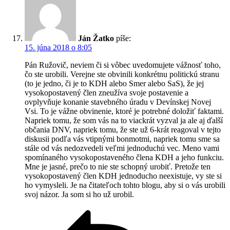
Ján Žatko
píše:
15. júna 2018 o 8:05
Pán Ružovič, neviem či si vôbec uvedomujete vážnosť toho,
čo ste urobili. Verejne ste obvinili konkrétnu politickú stranu
(to je jedno, či je to KDH alebo Smer alebo SaS), že jej
vysokopostavený člen zneužíva svoje postavenie a
ovplyvňuje konanie stavebného úradu v Devínskej Novej
Vsi. To je vážne obvinenie, ktoré je potrebné doložiť faktami.
Napriek tomu, že som vás na to viackrát vyzval ja ale aj ďalší
občania DNV, napriek tomu, že ste už 6-krát reagoval v tejto
diskusii podľa vás vtipnými bonmotmi, napriek tomu sme sa
stále od vás nedozvedeli veľmi jednoduchú vec. Meno vami
spomínaného vysokopostaveného člena KDH a jeho funkciu.
Mne je jasné, prečo to nie ste schopný urobiť. Pretože ten
vysokopostavený člen KDH jednoducho neexistuje, vy ste si
ho vymysleli. Je na čitateľoch tohto blogu, aby si o vás urobili
svoj názor. Ja som si ho už urobil.