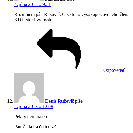
4. júna 2018 o 9:31
Rozumiem pán Ružovič. Čiže toho vysokopostaveného člena
KDH ste si vymysleli.
Odpovedať
Denis Ružovič
píše:
5. júna 2018 o 12:08
Pekný deň prajem.
Pán Žatko, a čo teraz?