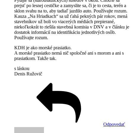
Pýtajte sa (starousadlíckych) susedov v okolí. Choďte sa
prejsť po lesnej cestičke a zamyslite sa, či je to cesta, terén a
sklon svahu na to, aby tadiaľ jazdilo auto. Používajte rozum.
Kauza „Na Hriadkach“ sa už ťahá pekných pár rokov, mená
stavebníkov už boli vo viacerých médiách prepierané,
niekoľkokrát to riešila stavebná komisia v DNV a v článku je
dostatok informácií na identifikáciu jednotlivých osôb.
Používajte rozum.
KDH je ako morské prasiatko.
A morské prasiatko nemá nič spoločné ani s morom a ani s
prasiatkom. Takže tak.
s láskou
Denis Ružovič
Odpovedať