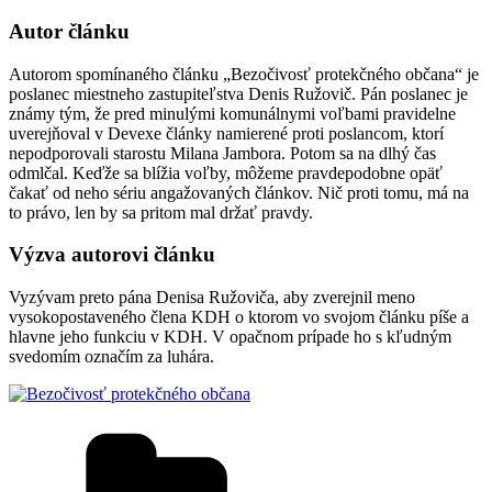
Autor článku
Autorom spomínaného článku „Bezočivosť protekčného občana“ je
poslanec miestneho zastupiteľstva Denis Ružovič. Pán poslanec je
známy tým, že pred minulými komunálnymi voľbami pravidelne
uverejňoval v Devexe články namierené proti poslancom, ktorí
nepodporovali starostu Milana Jambora. Potom sa na dlhý čas
odmlčal. Keďže sa blížia voľby, môžeme pravdepodobne opäť
čakať od neho sériu angažovaných článkov. Nič proti tomu, má na
to právo, len by sa pritom mal držať pravdy.
Výzva autorovi článku
Vyzývam preto pána Denisa Ružoviča, aby zverejnil meno
vysokopostaveného člena KDH o ktorom vo svojom článku píše a
hlavne jeho funkciu v KDH. V opačnom prípade ho s kľudným
svedomím označím za luhára.
Kategórie