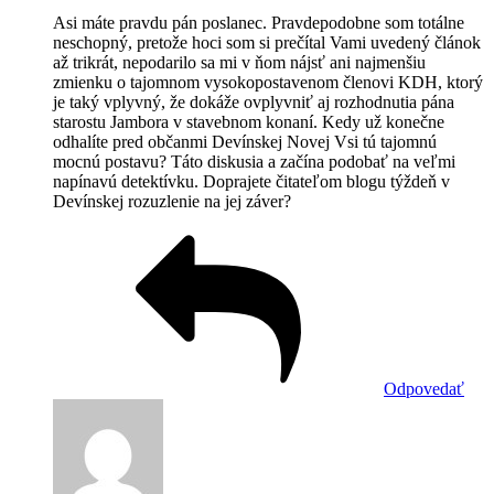
Asi máte pravdu pán poslanec. Pravdepodobne som totálne
neschopný, pretože hoci som si prečítal Vami uvedený článok
až trikrát, nepodarilo sa mi v ňom nájsť ani najmenšiu
zmienku o tajomnom vysokopostavenom členovi KDH, ktorý
je taký vplyvný, že dokáže ovplyvniť aj rozhodnutia pána
starostu Jambora v stavebnom konaní. Kedy už konečne
odhalíte pred občanmi Devínskej Novej Vsi tú tajomnú
mocnú postavu? Táto diskusia a začína podobať na veľmi
napínavú detektívku. Doprajete čitateľom blogu týždeň v
Devínskej rozuzlenie na jej záver?
Odpovedať