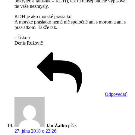
pokrytec a falošník – KDH), tak tu radšej budete vypisovať
tie vaše nezmysly.
KDH je ako morské prasiatko.
A morské prasiatko nemá nič spoločné ani s morom a ani s
prasiatkom. Takže tak.
s láskou
Denis Ružovič
Odpovedať
Ján Žatko
píše:
27. júna 2018 o 22:26