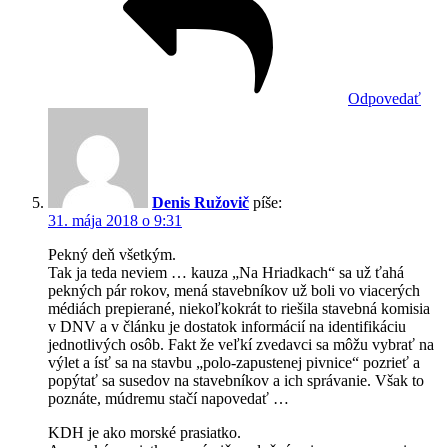
Odpovedať
Denis Ružovič
píše:
31. mája 2018 o 9:31
Pekný deň všetkým.
Tak ja teda neviem … kauza „Na Hriadkach“ sa už ťahá
pekných pár rokov, mená stavebníkov už boli vo viacerých
médiách prepierané, niekoľkokrát to riešila stavebná komisia
v DNV a v článku je dostatok informácií na identifikáciu
jednotlivých osôb. Fakt že veľkí zvedavci sa môžu vybrať na
výlet a ísť sa na stavbu „polo-zapustenej pivnice“ pozrieť a
popýtať sa susedov na stavebníkov a ich správanie. Však to
poznáte, múdremu stačí napovedať …
KDH je ako morské prasiatko.