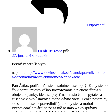
Odpovedať
Denis Ružovič
píše:
27. júna 2018 o 22:06
Pekný večer všetkým,
napr. tu:
http://www.devinskainak.sk/clanok/pravnik-radi-co-
s-bezohladnym-stavebnikom-na-hriadkach/
Pán Žatko, podľa mňa ste absolútne neschopný. Keby ste bol
čo k čomu, miesto vášho filozofovania a pletichárčenia si
obujete topánky, idete sa prejsť na miesto činu, spýtate sa
susedov v okolí stavby a meno dávno viete. Lenže potom by
ste sa mi musel ospravedlniť (alebo by ste sa mohol
vyspovedať a tváriť sa že sa nič nestalo – ako správny