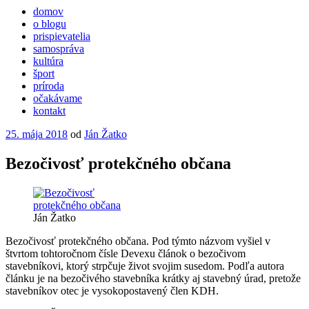
domov
o blogu
prispievatelia
samospráva
kultúra
šport
príroda
očakávame
kontakt
Publikované
25. mája 2018
od
Ján Žatko
Bezočivosť protekčného občana
Ján Žatko
Bezočivosť protekčného občana. Pod týmto názvom vyšiel v
štvrtom tohtoročnom čísle Devexu článok o bezočivom
stavebníkovi, ktorý strpčuje život svojim susedom. Podľa autora
článku je na bezočivého stavebníka krátky aj stavebný úrad, pretože
stavebníkov otec je vysokopostavený člen KDH.