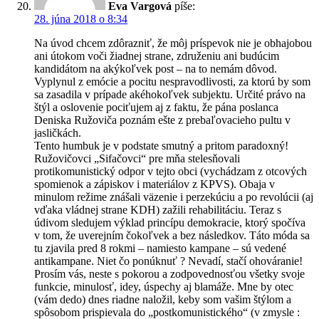
Eva Vargová
píše:
28. júna 2018 o 8:34
Na úvod chcem zdôrazniť, že môj príspevok nie je obhajobou
ani útokom voči žiadnej strane, združeniu ani budúcim
kandidátom na akýkoľvek post – na to nemám dôvod.
Vyplynul z emócie a pocitu nespravodlivosti, za ktorú by som
sa zasadila v prípade akéhokoľvek subjektu. Určité právo na
štýl a oslovenie pociťujem aj z faktu, že pána poslanca
Deniska Ružoviča poznám ešte z prebaľovacieho pultu v
jasličkách.
Tento humbuk je v podstate smutný a pritom paradoxný!
Ružovičovci „Sifačovci“ pre mňa stelesňovali
protikomunistický odpor v tejto obci (vychádzam z otcových
spomienok a zápiskov i materiálov z KPVS). Obaja v
minulom režime znášali väzenie i perzekúciu a po revolúcii (aj
vďaka vládnej strane KDH) zažili rehabilitáciu. Teraz s
údivom sledujem výklad princípu demokracie, ktorý spočíva
v tom, že uverejním čokoľvek a bez následkov. Táto móda sa
tu zjavila pred 8 rokmi – namiesto kampane – sú vedené
antikampane. Niet čo ponúknuť ? Nevadí, stačí ohováranie!
Prosím vás, neste s pokorou a zodpovednosťou všetky svoje
funkcie, minulosť, idey, úspechy aj blamáže. Mne by otec
(vám dedo) dnes riadne naložil, keby som vašim štýlom a
spôsobom prispievala do „postkomunistického“ (v zmysle :