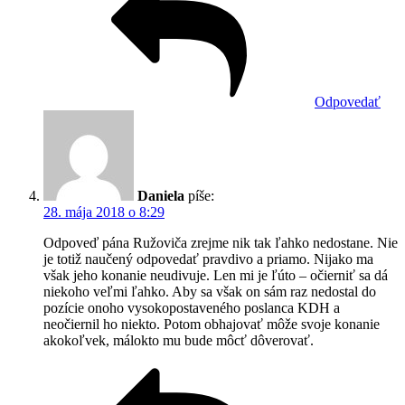
Odpovedať
Daniela
píše:
28. mája 2018 o 8:29
Odpoveď pána Ružoviča zrejme nik tak ľahko nedostane. Nie
je totiž naučený odpovedať pravdivo a priamo. Nijako ma
však jeho konanie neudivuje. Len mi je ľúto – očierniť sa dá
niekoho veľmi ľahko. Aby sa však on sám raz nedostal do
pozície onoho vysokopostaveného poslanca KDH a
neočiernil ho niekto. Potom obhajovať môže svoje konanie
akokoľvek, málokto mu bude môcť dôverovať.