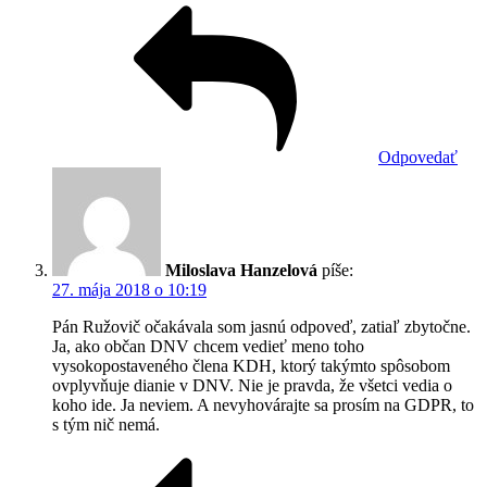
Odpovedať
Miloslava Hanzelová
píše:
27. mája 2018 o 10:19
Pán Ružovič očakávala som jasnú odpoveď, zatiaľ zbytočne.
Ja, ako občan DNV chcem vedieť meno toho
vysokopostaveného člena KDH, ktorý takýmto spôsobom
ovplyvňuje dianie v DNV. Nie je pravda, že všetci vedia o
koho ide. Ja neviem. A nevyhovárajte sa prosím na GDPR, to
s tým nič nemá.