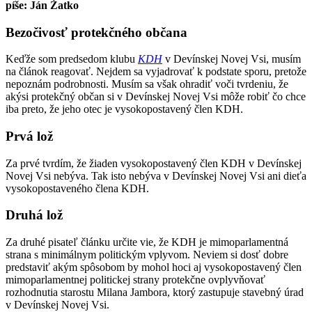
píše: Ján Žatko
Bezočivosť protekčného občana
Keďže som predsedom klubu
KDH
v Devínskej Novej Vsi, musím
na článok reagovať. Nejdem sa vyjadrovať k podstate sporu, pretože
nepoznám podrobnosti. Musím sa však ohradiť voči tvrdeniu, že
akýsi protekčný občan si v Devínskej Novej Vsi môže robiť čo chce
iba preto, že jeho otec je vysokopostavený člen KDH.
Prvá lož
Za prvé tvrdím, že žiaden vysokopostavený člen KDH v Devínskej
Novej Vsi nebýva. Tak isto nebýva v Devínskej Novej Vsi ani dieťa
vysokopostaveného člena KDH.
Druhá lož
Za druhé pisateľ článku určite vie, že KDH je mimoparlamentná
strana s minimálnym politickým vplyvom. Neviem si dosť dobre
predstaviť akým spôsobom by mohol hoci aj vysokopostavený člen
mimoparlamentnej politickej strany protekčne ovplyvňovať
rozhodnutia starostu Milana Jambora, ktorý zastupuje stavebný úrad
v Devínskej Novej Vsi.