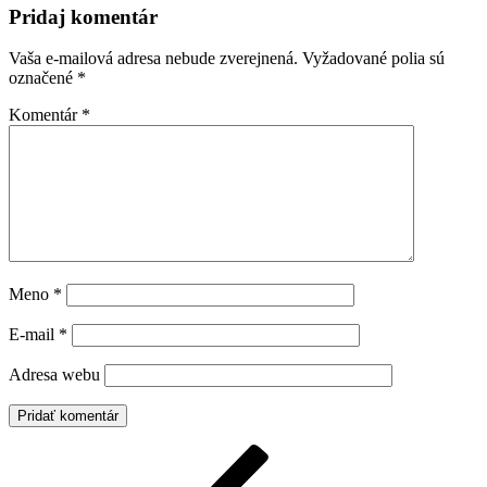
Pridaj komentár
Vaša e-mailová adresa nebude zverejnená.
Vyžadované polia sú
označené
*
Komentár
*
Meno
*
E-mail
*
Adresa webu
Navigácia
Predchádzajúci
článok