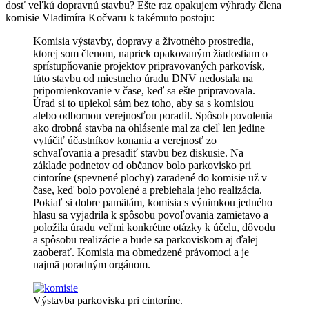
dosť veľkú dopravnú stavbu? Ešte raz opakujem výhrady člena
komisie Vladimíra Kočvaru k takémuto postoju:
Komisia výstavby, dopravy a životného prostredia,
ktorej som členom, napriek opakovaným žiadostiam o
sprístupňovanie projektov pripravovaných parkovísk,
túto stavbu od miestneho úradu DNV nedostala na
pripomienkovanie v čase, keď sa ešte pripravovala.
Úrad si to upiekol sám bez toho, aby sa s komisiou
alebo odbornou verejnosťou poradil. Spôsob povolenia
ako drobná stavba na ohlásenie mal za cieľ len jedine
vylúčiť účastníkov konania a verejnosť zo
schvaľovania a presadiť stavbu bez diskusie. Na
základe podnetov od občanov bolo parkovisko pri
cintoríne (spevnené plochy) zaradené do komisie už v
čase, keď bolo povolené a prebiehala jeho realizácia.
Pokiaľ si dobre pamätám, komisia s výnimkou jedného
hlasu sa vyjadrila k spôsobu povoľovania zamietavo a
položila úradu veľmi konkrétne otázky k účelu, dôvodu
a spôsobu realizácie a bude sa parkoviskom aj ďalej
zaoberať. Komisia ma obmedzené právomoci a je
najmä poradným orgánom.
Výstavba parkoviska pri cintoríne.