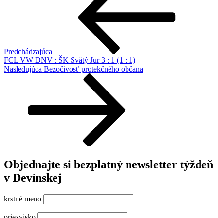
v
článku
Predchádzajúca
FCL VW DNV : ŠK Svätý Jur 3 : 1 (1 : 1)
Ďalší
Nasledujúca
Bezočivosť protekčného občana
článok
Objednajte si bezplatný newsletter týždeň
v Devínskej
krstné meno
priezvisko