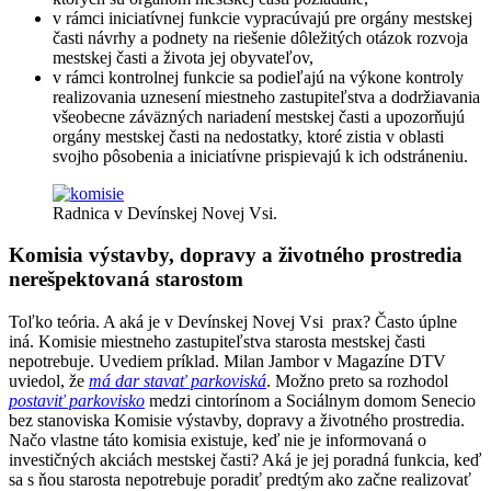
v rámci iniciatívnej funkcie vypracúvajú pre orgány mestskej
časti návrhy a podnety na riešenie dôležitých otázok rozvoja
mestskej časti a života jej obyvateľov,
v rámci kontrolnej funkcie sa podieľajú na výkone kontroly
realizovania uznesení miestneho zastupiteľstva a dodržiavania
všeobecne záväzných nariadení mestskej časti a upozorňujú
orgány mestskej časti na nedostatky, ktoré zistia v oblasti
svojho pôsobenia a iniciatívne prispievajú k ich odstráneniu.
Radnica v Devínskej Novej Vsi.
Komisia výstavby, dopravy a životného prostredia
nerešpektovaná starostom
Toľko teória. A aká je v Devínskej Novej Vsi prax? Často úplne
iná. Komisie miestneho zastupiteľstva starosta mestskej časti
nepotrebuje. Uvediem príklad. Milan Jambor v Magazíne DTV
uviedol, že
má dar stavať parkoviská
. Možno preto sa rozhodol
postaviť parkovisko
medzi cintorínom a Sociálnym domom Senecio
bez stanoviska Komisie výstavby, dopravy a životného prostredia.
Načo vlastne táto komisia existuje, keď nie je informovaná o
investičných akciách mestskej časti? Aká je jej poradná funkcia, keď
sa s ňou starosta nepotrebuje poradiť predtým ako začne realizovať