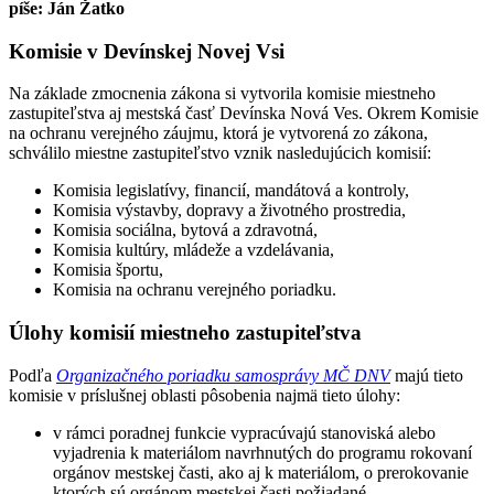
píše: Ján Žatko
Komisie v Devínskej Novej Vsi
Na základe zmocnenia zákona si vytvorila komisie miestneho
zastupiteľstva aj mestská časť Devínska Nová Ves. Okrem Komisie
na ochranu verejného záujmu, ktorá je vytvorená zo zákona,
schválilo miestne zastupiteľstvo vznik nasledujúcich komisií:
Komisia legislatívy, financií, mandátová a kontroly,
Komisia výstavby, dopravy a životného prostredia,
Komisia sociálna, bytová a zdravotná,
Komisia kultúry, mládeže a vzdelávania,
Komisia športu,
Komisia na ochranu verejného poriadku.
Úlohy komisií miestneho zastupiteľstva
Podľa
Organizačného poriadku samosprávy MČ DNV
majú tieto
komisie v príslušnej oblasti pôsobenia najmä tieto úlohy:
v rámci poradnej funkcie vypracúvajú stanoviská alebo
vyjadrenia k materiálom navrhnutých do programu rokovaní
orgánov mestskej časti, ako aj k materiálom, o prerokovanie
ktorých sú orgánom mestskej časti požiadané,