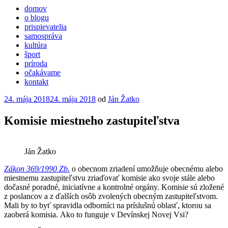
domov
o blogu
prispievatelia
samospráva
kultúra
šport
príroda
očakávame
kontakt
Publikované
24. mája 2018
24. mája 2018
od
Ján Žatko
Komisie miestneho zastupiteľstva
Ján Žatko
Zákon 369/1990 Zb.
o obecnom zriadení umožňuje obecnému alebo
miestnemu zastupiteľstvu zriaďovať komisie ako svoje stále alebo
dočasné poradné, iniciatívne a kontrolné orgány. Komisie sú zložené
z poslancov a z ďalších osôb zvolených obecným zastupiteľstvom.
Mali by to byť spravidla odborníci na príslušnú oblasť, ktorou sa
zaoberá komisia. Ako to funguje v Devínskej Novej Vsi?