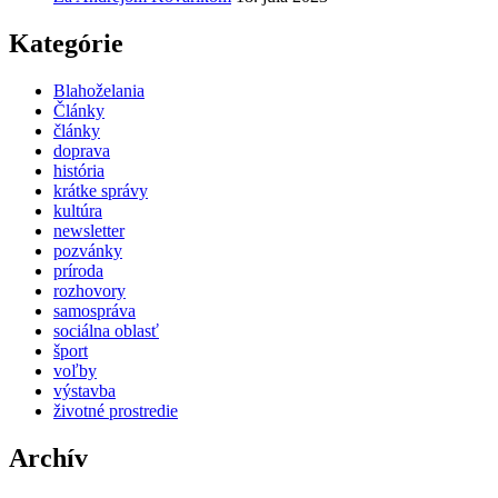
Kategórie
Blahoželania
Články
články
doprava
história
krátke správy
kultúra
newsletter
pozvánky
príroda
rozhovory
samospráva
sociálna oblasť
šport
voľby
výstavba
životné prostredie
Archív