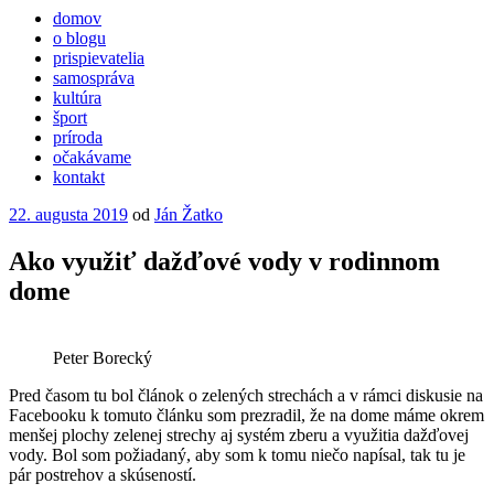
domov
o blogu
prispievatelia
samospráva
kultúra
šport
príroda
očakávame
kontakt
Publikované
22. augusta 2019
od
Ján Žatko
Ako využiť dažďové vody v rodinnom
dome
Peter Borecký
Pred časom tu bol článok o zelených strechách a v rámci diskusie na
Facebooku k tomuto článku som prezradil, že na dome máme okrem
menšej plochy zelenej strechy aj systém zberu a využitia dažďovej
vody. Bol som požiadaný, aby som k tomu niečo napísal, tak tu je
pár postrehov a skúseností.