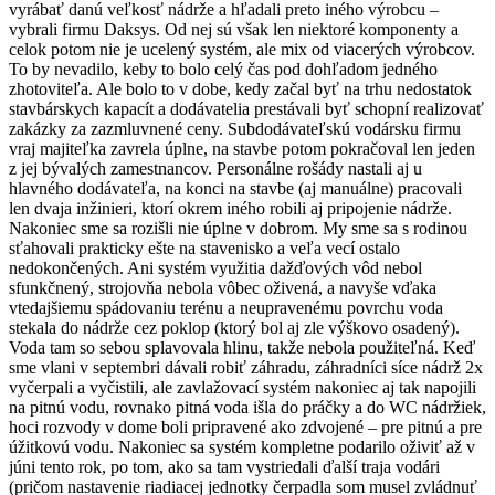
vyrábať danú veľkosť nádrže a hľadali preto iného výrobcu –
vybrali firmu Daksys. Od nej sú však len niektoré komponenty a
celok potom nie je ucelený systém, ale mix od viacerých výrobcov.
To by nevadilo, keby to bolo celý čas pod dohľadom jedného
zhotoviteľa. Ale bolo to v dobe, kedy začal byť na trhu nedostatok
stavbárskych kapacít a dodávatelia prestávali byť schopní realizovať
zakázky za zazmluvnené ceny. Subdodávateľskú vodársku firmu
vraj majiteľka zavrela úplne, na stavbe potom pokračoval len jeden
z jej bývalých zamestnancov. Personálne rošády nastali aj u
hlavného dodávateľa, na konci na stavbe (aj manuálne) pracovali
len dvaja inžinieri, ktorí okrem iného robili aj pripojenie nádrže.
Nakoniec sme sa rozišli nie úplne v dobrom. My sme sa s rodinou
sťahovali prakticky ešte na stavenisko a veľa vecí ostalo
nedokončených. Ani systém využitia dažďových vôd nebol
sfunkčnený, strojovňa nebola vôbec oživená, a navyše vďaka
vtedajšiemu spádovaniu terénu a neupravenému povrchu voda
stekala do nádrže cez poklop (ktorý bol aj zle výškovo osadený).
Voda tam so sebou splavovala hlinu, takže nebola použiteľná. Keď
sme vlani v septembri dávali robiť záhradu, záhradníci síce nádrž 2x
vyčerpali a vyčistili, ale zavlažovací systém nakoniec aj tak napojili
na pitnú vodu, rovnako pitná voda išla do práčky a do WC nádržiek,
hoci rozvody v dome boli pripravené ako zdvojené – pre pitnú a pre
úžitkovú vodu. Nakoniec sa systém kompletne podarilo oživiť až v
júni tento rok, po tom, ako sa tam vystriedali ďalší traja vodári
(pričom nastavenie riadiacej jednotky čerpadla som musel zvládnuť