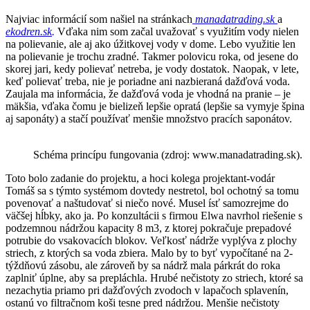
Najviac informácií som našiel na stránkach
manadatrading.sk
a
ekodren.sk
.
Vďaka nim som začal uvažovať s využitím vody nielen
na polievanie, ale aj ako úžitkovej vody v dome. Lebo využitie len
na polievanie je trochu zradné. Takmer polovicu roka, od jesene do
skorej jari, kedy polievať netreba, je vody dostatok. Naopak, v lete,
keď polievať treba, nie je poriadne ani nazbieraná dažďová voda.
Zaujala ma informácia, že dažďová voda je vhodná na pranie – je
mäkšia, vďaka čomu je bielizeň lepšie opratá (lepšie sa vymyje špina
aj saponáty) a stačí používať menšie množstvo pracích saponátov.
Schéma princípu fungovania (zdroj: www.manadatrading.sk).
Toto bolo zadanie do projektu, a hoci kolega projektant-vodár
Tomáš sa s týmto systémom dovtedy nestretol, bol ochotný sa tomu
povenovať a naštudovať si niečo nové. Musel ísť samozrejme do
väčšej hĺbky, ako ja. Po konzultácii s firmou Elwa navrhol riešenie s
podzemnou nádržou kapacity 8 m3, z ktorej pokračuje prepadové
potrubie do vsakovacích blokov. Veľkosť nádrže vyplýva z plochy
striech, z ktorých sa voda zbiera. Malo by to byť vypočítané na 2-
týždňovú zásobu, ale zároveň by sa nádrž mala párkrát do roka
zaplniť úplne, aby sa prepláchla. Hrubé nečistoty zo striech, ktoré sa
nezachytia priamo pri dažďových zvodoch v lapačoch splavenín,
ostanú vo filtračnom koši tesne pred nádržou. Menšie nečistoty