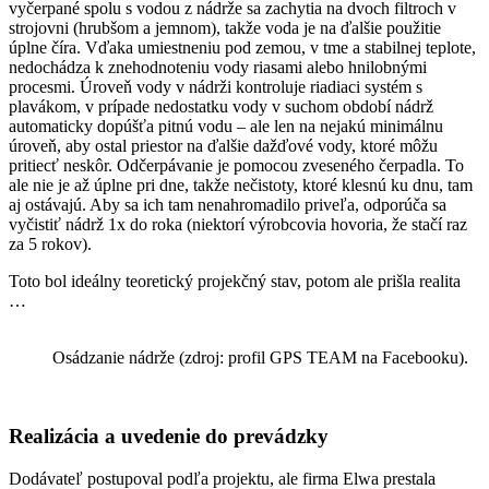
vyčerpané spolu s vodou z nádrže sa zachytia na dvoch filtroch v
strojovni (hrubšom a jemnom), takže voda je na ďalšie použitie
úplne číra. Vďaka umiestneniu pod zemou, v tme a stabilnej teplote,
nedochádza k znehodnoteniu vody riasami alebo hnilobnými
procesmi. Úroveň vody v nádrži kontroluje riadiaci systém s
plavákom, v prípade nedostatku vody v suchom období nádrž
automaticky dopúšťa pitnú vodu – ale len na nejakú minimálnu
úroveň, aby ostal priestor na ďalšie dažďové vody, ktoré môžu
pritiecť neskôr. Odčerpávanie je pomocou zveseného čerpadla. To
ale nie je až úplne pri dne, takže nečistoty, ktoré klesnú ku dnu, tam
aj ostávajú. Aby sa ich tam nenahromadilo priveľa, odporúča sa
vyčistiť nádrž 1x do roka (niektorí výrobcovia hovoria, že stačí raz
za 5 rokov).
Toto bol ideálny teoretický projekčný stav, potom ale prišla realita
…
Osádzanie nádrže (zdroj: profil GPS TEAM na Facebooku).
Realizácia a uvedenie do prevádzky
Dodávateľ postupoval podľa projektu, ale firma Elwa prestala