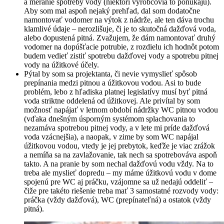
a meranie spotreby vody (niektorí výrobcovia to ponúkajú).
Aby som mal aspoň nejaký prehľad, dal som dodatočne
namontovať vodomer na výtok z nádrže, ale ten dáva trochu
klamlivé údaje – nerozlišuje, či je to skutočná dažďová voda,
alebo dopustená pitná. Zvažujem, že dám namontovať druhý
vodomer na dopúšťacie potrubie, z rozdielu ich hodnôt potom
budem vedieť zistiť spotrebu dažďovej vody a spotrebu pitnej
vody na úžitkové účely.
Pýtal by som sa projektanta, či nevie vymyslieť spôsob
prepínania medzi pitnou a úžitkovou vodou. Asi to bude
problém, lebo z hľadiska platnej legislatívy musí byť pitná
voda striktne oddelená od úžitkovej. Ale privítal by som
možnosť napájať v letnom období nádržky WC pitnou vodou
(vďaka dnešným úsporným systémom splachovania to
nezamáva spotrebou pitnej vody, a v lete mi príde dažďová
voda vzácnejšia), a naopak, v zime by som WC napájal
úžitkovou vodou, vtedy je jej prebytok, keďže je viac zrážok
a nemíňa sa na zavlažovanie, tak nech sa spotrebováva aspoň
takto. A na pranie by som nechal dažďovú vodu vždy. Na to
treba ale myslieť dopredu – my máme úžitkovú vodu v dome
spojenú pre WC aj práčku, vzájomne sa už nedajú oddeliť –
čiže pre takéto riešenie treba mať 3 samostatné rozvody vody:
práčka (vždy dažďová), WC (prepínateľná) a ostatok (vždy
pitná).