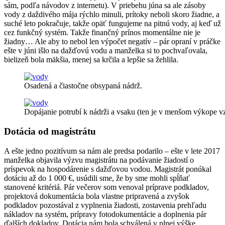
sám, podľa návodov z internetu). V priebehu júna sa ale zásoby
vody z daždivého mája rýchlo minuli, prítoky neboli skoro žiadne, a
suché leto pokračuje, takže opäť fungujeme na pitnú vody, aj keď už
cez funkčný systém. Takže finančný prínos momentálne nie je
žiadny… Ale aby to nebol len výpočet negatív – pár opraní v práčke
ešte v júni išlo na dažďovú vodu a manželka si to pochvaľovala,
bielizeň bola mäkšia, menej sa krčila a lepšie sa žehlila.
Osadená a čiastočne obsypaná nádrž.
Dopájanie potrubí k nádrži a vsaku (ten je v menšom výkope v
Dotácia od magistrátu
A ešte jedno pozitívum sa nám ale predsa podarilo – ešte v lete 2017
manželka objavila výzvu magistrátu na podávanie žiadostí o
príspevok na hospodárenie s dažďovou vodou. Magistrát ponúkal
dotáciu až do 1 000 €, usúdili sme, že by sme mohli spĺňať
stanovené kritériá. Pár večerov som venoval príprave podkladov,
projektová dokumentácia bola vlastne pripravená a zvyšok
podkladov pozostával z vyplnenia žiadosti, zostavenia prehľadu
nákladov na systém, prípravy fotodokumentácie a doplnenia pár
ďalších dokladov. Dotácia nám bola schválená v plnej výške,