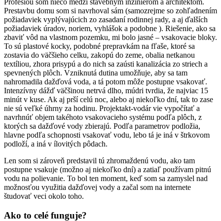
Profesiou som niečo medzi stavebným inžinierom a architektom.
Prestavbu domu som si navrhoval sám (samozrejme so zohľadnením
požiadaviek vyplývajúcich zo zasadaní rodinnej rady, a aj ďalších
požiadaviek úradov, noriem, vyhlášok a podobne ). Riešenie, ako sa
zbaviť vôd na vlastnom pozemku, mi bolo jasné – vsakovacie bloky.
To sú plastové kocky, podobné prepravkám na fľaše, ktoré sa
zostavia do väčšieho celku, zakopú do zeme, obalia netkanou
textíliou, zhora prisypú a do nich sa zaústi kanalizácia zo striech a
spevnených plôch. Vzniknutá dutina umožňuje, aby sa tam
nahromadila dažďová voda, a tá potom môže postupne vsakovať.
Intenzívny dážď väčšinou netrvá dlho, múdri tvrdia, že najviac 15
minút v kuse. Ak aj prší celú noc, alebo aj niekoľko dní, tak to zase
nie sú veľké úhrny za hodinu. Projektakt-vodár vie vypočítať a
navrhnúť objem takéhoto vsakovacieho systému podľa plôch, z
ktorých sa dažďové vody zbierajú. Podľa parametrov podložia,
hlavne podľa schopnosti vsakovať vodu, lebo tá je iná v štrkovom
podloží, a iná v ílovitých pôdach.
Len som si zároveň predstavil tú zhromaždenú vodu, ako tam
postupne vsakuje (možno aj niekoľko dní) a zatiaľ používam pitnú
vodu na polievanie. To bol ten moment, keď som sa zamyslel nad
možnosťou využitia dažďovej vody a začal som na internete
študovať veci okolo toho.
Ako to celé funguje?