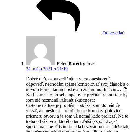
Odpovedať
Peter Borecký
píše:
24. mája 2021 o 21:19
Dobrý deň, ospravedlňujem sa za oneskorenú
odpoveď, nechodím spätne kontrolovať svoj článok a o
novom komentári nedostávam žiadnu notifikáciu… 🙁
Keď som si to po sebe opätovne prečítal, v podstate by
som nič nezmenil. Akurát skúsenosti:
Čistenie nádrže je problém – skúšal som do nádrže
vliezť, ale nešlo to – rebrík bolo skoro cez polovicu
priemeru otvoru a ja som už nemal kade preliezť. Na to
treba odvážlivca, ktorého tam ďalší (aspoň dvaja)
spustia na lane. Čistím to teda bez vstupu do nádrže tak,
že vyčerpám nádrž ponorným čerpadlom, vrátane