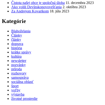
Čistota našej obce je spoločná úloha
11. decembra 2023
Ako volili Devínskonovovešťania
2. októbra 2023
Za Andrejom Kovarikom
18. júla 2023
Kategórie
Blahoželania
Články
články
doprava
história
krátke správy
kultúra
newsletter
pozvánky
príroda
rozhovory
samospráva
sociálna oblasť
šport
voľby
výstavba
životné prostredie