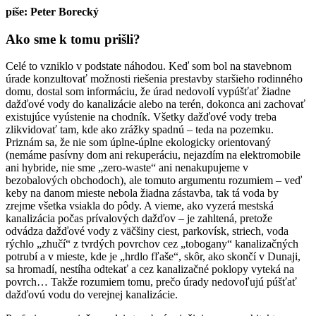
píše: Peter Borecký
Ako sme k tomu prišli?
Celé to vzniklo v podstate náhodou. Keď som bol na stavebnom
úrade konzultovať možnosti riešenia prestavby staršieho rodinného
domu, dostal som informáciu, že úrad nedovolí vypúšťať žiadne
dažďové vody do kanalizácie alebo na terén, dokonca ani zachovať
existujúce vyústenie na chodník. Všetky dažďové vody treba
zlikvidovať tam, kde ako zrážky spadnú – teda na pozemku.
Priznám sa, že nie som úplne-úplne ekologicky orientovaný
(nemáme pasívny dom ani rekuperáciu, nejazdím na elektromobile
ani hybride, nie sme „zero-waste“ ani nenakupujeme v
bezobalových obchodoch), ale tomuto argumentu rozumiem – veď
keby na danom mieste nebola žiadna zástavba, tak tá voda by
zrejme všetka vsiakla do pôdy. A vieme, ako vyzerá mestská
kanalizácia počas prívalových dažďov – je zahltená, pretože
odvádza dažďové vody z väčšiny ciest, parkovísk, striech, voda
rýchlo „zhučí“ z tvrdých povrchov cez „tobogany“ kanalizačných
potrubí a v mieste, kde je „hrdlo fľaše“, skôr, ako skončí v Dunaji,
sa hromadí, nestíha odtekať a cez kanalizačné poklopy vyteká na
povrch… Takže rozumiem tomu, prečo úrady nedovoľujú púšťať
dažďovú vodu do verejnej kanalizácie.