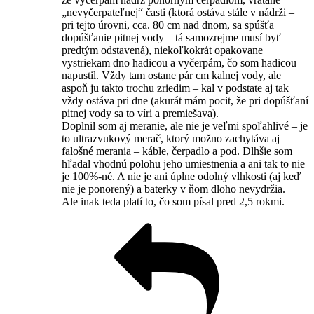
„nevyčerpateľnej“ časti (ktorá ostáva stále v nádrži –
pri tejto úrovni, cca. 80 cm nad dnom, sa spúšťa
dopúšťanie pitnej vody – tá samozrejme musí byť
predtým odstavená), niekoľkokrát opakovane
vystriekam dno hadicou a vyčerpám, čo som hadicou
napustil. Vždy tam ostane pár cm kalnej vody, ale
aspoň ju takto trochu zriedim – kal v podstate aj tak
vždy ostáva pri dne (akurát mám pocit, že pri dopúšťaní
pitnej vody sa to víri a premiešava).
Doplnil som aj meranie, ale nie je veľmi spoľahlivé – je
to ultrazvukový merač, ktorý možno zachytáva aj
falošné merania – káble, čerpadlo a pod. Dlhšie som
hľadal vhodnú polohu jeho umiestnenia a ani tak to nie
je 100%-né. A nie je ani úplne odolný vlhkosti (aj keď
nie je ponorený) a baterky v ňom dloho nevydržia.
Ale inak teda platí to, čo som písal pred 2,5 rokmi.