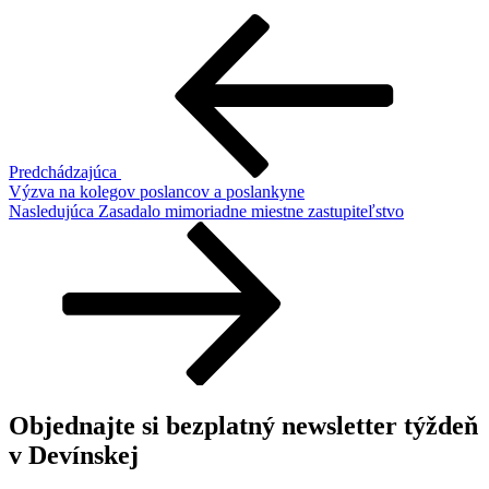
Navigácia
Predchádzajúci
článok
v
článku
Predchádzajúca
Výzva na kolegov poslancov a poslankyne
Ďalší
Nasledujúca
Zasadalo mimoriadne miestne zastupiteľstvo
článok
Objednajte si bezplatný newsletter týždeň
v Devínskej