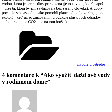
vodou, ktorá je pre rastliny prirodzená (je to tá voda, ktorá napršala
– čiže tá, ktorá by ich zavlažovala bez zásahu človeka). A dobrý
pocit, že sme aspoň nejako pomohli planéte (a to hovorím ja, ne-
ekológ – keď už so znižovaním produkcie plastových odpadov
alebo produkcie CO2 sme na tom horšie)…
Kategórie
životné prostredie
4 komentáre k “Ako využiť dažďové vody
v rodinnom dome”