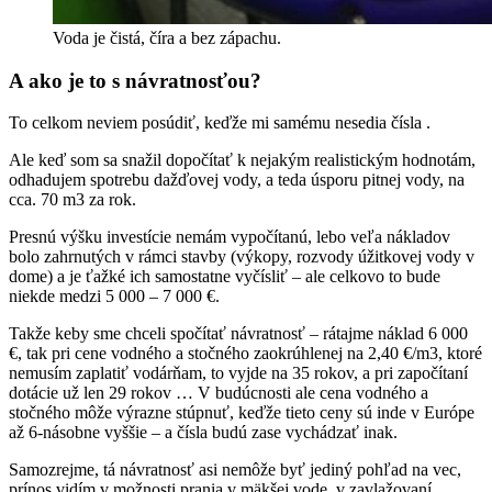
Voda je čistá, číra a bez zápachu.
A ako je to s návratnosťou?
To celkom neviem posúdiť, keďže mi samému nesedia čísla .
Ale keď som sa snažil dopočítať k nejakým realistickým hodnotám,
odhadujem spotrebu dažďovej vody, a teda úsporu pitnej vody, na
cca. 70 m3 za rok.
Presnú výšku investície nemám vypočítanú, lebo veľa nákladov
bolo zahrnutých v rámci stavby (výkopy, rozvody úžitkovej vody v
dome) a je ťažké ich samostatne vyčísliť – ale celkovo to bude
niekde medzi 5 000 – 7 000 €.
Takže keby sme chceli spočítať návratnosť – rátajme náklad 6 000
€, tak pri cene vodného a stočného zaokrúhlenej na 2,40 €/m3, ktoré
nemusím zaplatiť vodárňam, to vyjde na 35 rokov, a pri započítaní
dotácie už len 29 rokov … V budúcnosti ale cena vodného a
stočného môže výrazne stúpnuť, keďže tieto ceny sú inde v Európe
až 6-násobne vyššie – a čísla budú zase vychádzať inak.
Samozrejme, tá návratnosť asi nemôže byť jediný pohľad na vec,
prínos vidím v možnosti prania v mäkšej vode, v zavlažovaní