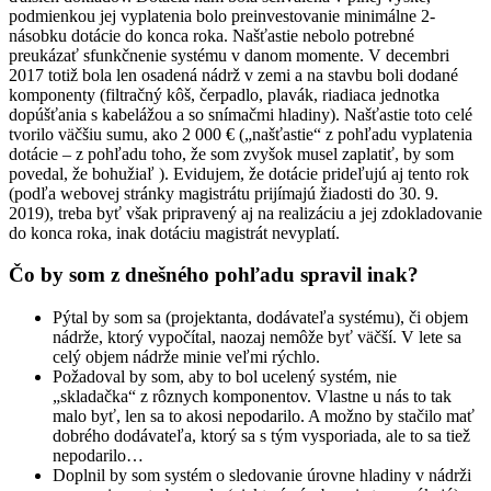
podmienkou jej vyplatenia bolo preinvestovanie minimálne 2-
násobku dotácie do konca roka. Našťastie nebolo potrebné
preukázať sfunkčnenie systému v danom momente. V decembri
2017 totiž bola len osadená nádrž v zemi a na stavbu boli dodané
komponenty (filtračný kôš, čerpadlo, plavák, riadiaca jednotka
dopúšťania s kabelážou a so snímačmi hladiny). Našťastie toto celé
tvorilo väčšiu sumu, ako 2 000 € („našťastie“ z pohľadu vyplatenia
dotácie – z pohľadu toho, že som zvyšok musel zaplatiť, by som
povedal, že bohužiaľ ). Evidujem, že dotácie prideľujú aj tento rok
(podľa webovej stránky magistrátu prijímajú žiadosti do 30. 9.
2019), treba byť však pripravený aj na realizáciu a jej zdokladovanie
do konca roka, inak dotáciu magistrát nevyplatí.
Čo by som z dnešného pohľadu spravil inak?
Pýtal by som sa (projektanta, dodávateľa systému), či objem
nádrže, ktorý vypočítal, naozaj nemôže byť väčší. V lete sa
celý objem nádrže minie veľmi rýchlo.
Požadoval by som, aby to bol ucelený systém, nie
„skladačka“ z rôznych komponentov. Vlastne u nás to tak
malo byť, len sa to akosi nepodarilo. A možno by stačilo mať
dobrého dodávateľa, ktorý sa s tým vysporiada, ale to sa tiež
nepodarilo…
Doplnil by som systém o sledovanie úrovne hladiny v nádrži