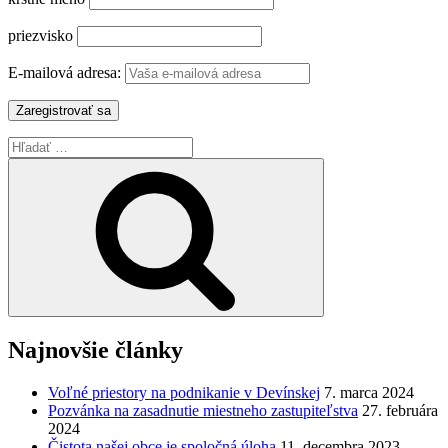
priezvisko
E-mailová adresa:
Hľadať:
Vyhľadávanie
Najnovšie články
Voľné priestory na podnikanie v Devínskej
7. marca 2024
Pozvánka na zasadnutie miestneho zastupiteľstva
27. februára
2024
Čistota našej obce je spoločná úloha
11. decembra 2023