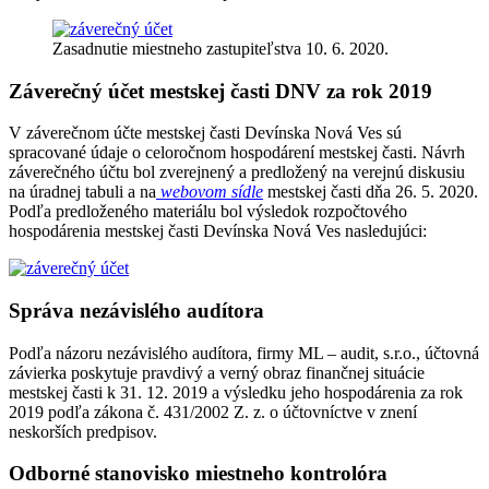
Zasadnutie miestneho zastupiteľstva 10. 6. 2020.
Záverečný účet mestskej časti DNV za rok 2019
V záverečnom účte mestskej časti Devínska Nová Ves sú
spracované údaje o celoročnom hospodárení mestskej časti. Návrh
záverečného účtu bol zverejnený a predložený na verejnú diskusiu
na úradnej tabuli a na
webovom sídle
mestskej časti dňa 26. 5. 2020.
Podľa predloženého materiálu bol výsledok rozpočtového
hospodárenia mestskej časti Devínska Nová Ves nasledujúci:
Správa nezávislého audítora
Podľa názoru nezávislého audítora, firmy ML – audit, s.r.o., účtovná
závierka poskytuje pravdivý a verný obraz finančnej situácie
mestskej časti k 31. 12. 2019 a výsledku jeho hospodárenia za rok
2019 podľa zákona č. 431/2002 Z. z. o účtovníctve v znení
neskorších predpisov.
Odborné stanovisko miestneho kontrolóra