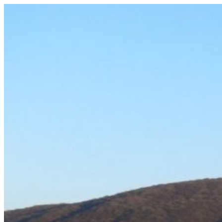
Prejsť
na
obsah