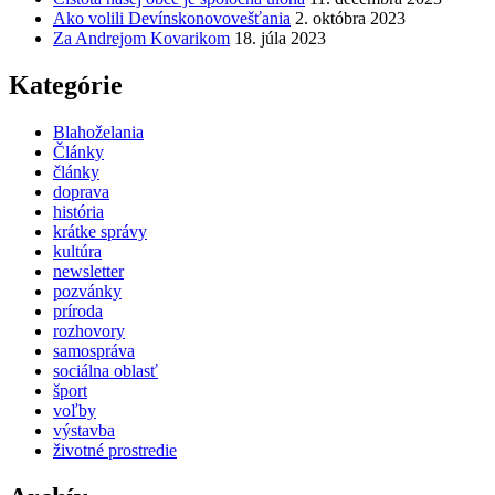
Ako volili Devínskonovovešťania
2. októbra 2023
Za Andrejom Kovarikom
18. júla 2023
Kategórie
Blahoželania
Články
články
doprava
história
krátke správy
kultúra
newsletter
pozvánky
príroda
rozhovory
samospráva
sociálna oblasť
šport
voľby
výstavba
životné prostredie