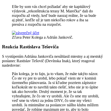
Ešte by som vás chcel požiadať aby ste kapitálový
výdavok „rekonštrukcia terasy M. Marečka“ dali do
rozpočtu až vtedy, keď bude naozaj reálne, že sa bude
aj plniť, keďže už je tam niekoľko rokov a iba sa
presúva z rozpočtu na rozpočet.
Zľava Peter Kolega a Adrián Jankovič.
Reakcia Rastislava Tešoviča
S vystúpením Adriána Jankoviča nesúhlasil miestny a aj mestský
poslanec Rastislav Tešovič (Devínska Inak), ktorý reagoval
nasledovne:
Pán kolega, je to fajn, ja to vítam, že máte takýto názor.
Čo ste vy pre to urobil, lebo pokiaľ viem ste v komisii
územného plánovania. Ja si kľudne pozriem zápisnice
koľkokrát ste to navrhli takto riešiť, lebo nie je to úplne
tak ako hovoríte. Druhý moment je, že sa tak
vyhraňujete, že čo ste vy urobili. Ale čo sme my urobili,
veď sme tu všetci za jednu DNV, čo sme my všetci
urobili. Ja minimálne za poslancov nášho klubu môžem
povedať, že robíme maximum pre to, aby to bolo