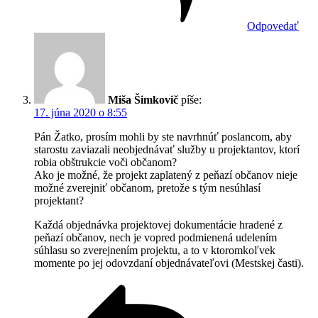
Odpovedať
Miša Šimkovič
píše:
17. júna 2020 o 8:55
Pán Žatko, prosím mohli by ste navrhnúť poslancom, aby
starostu zaviazali neobjednávať služby u projektantov, ktorí
robia obštrukcie voči občanom?
Ako je možné, že projekt zaplatený z peňazí občanov nieje
možné zverejniť občanom, pretože s tým nesúhlasí
projektant?
Každá objednávka projektovej dokumentácie hradené z
peňazí občanov, nech je vopred podmienená udelením
súhlasu so zverejnením projektu, a to v ktoromkoľvek
momente po jej odovzdaní objednávateľovi (Mestskej časti).