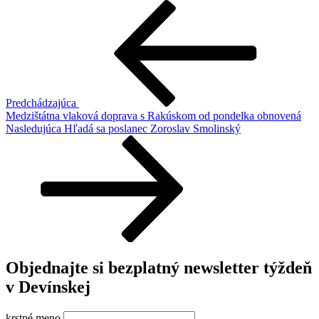
Navigácia
Predchádzajúci
článok
v
článku
Predchádzajúca
Medzištátna vlaková doprava s Rakúskom od pondelka obnovená
Ďalší
Nasledujúca
Hľadá sa poslanec Zoroslav Smolinský
článok
Objednajte si bezplatný newsletter týždeň
v Devínskej
krstné meno