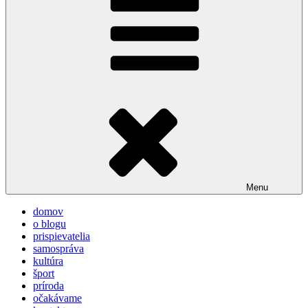
Menu
domov
o blogu
prispievatelia
samospráva
kultúra
šport
príroda
očakávame