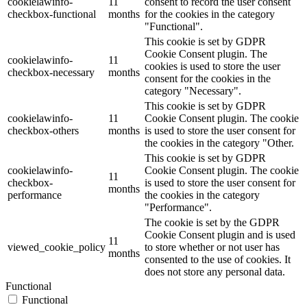
cookielawinfo-
11
consent to record the user consent
checkbox-functional
months
for the cookies in the category
"Functional".
This cookie is set by GDPR
Cookie Consent plugin. The
cookielawinfo-
11
cookies is used to store the user
checkbox-necessary
months
consent for the cookies in the
category "Necessary".
This cookie is set by GDPR
cookielawinfo-
11
Cookie Consent plugin. The cookie
checkbox-others
months
is used to store the user consent for
the cookies in the category "Other.
This cookie is set by GDPR
cookielawinfo-
Cookie Consent plugin. The cookie
11
checkbox-
is used to store the user consent for
months
performance
the cookies in the category
"Performance".
The cookie is set by the GDPR
Cookie Consent plugin and is used
11
viewed_cookie_policy
to store whether or not user has
months
consented to the use of cookies. It
does not store any personal data.
Functional
Functional