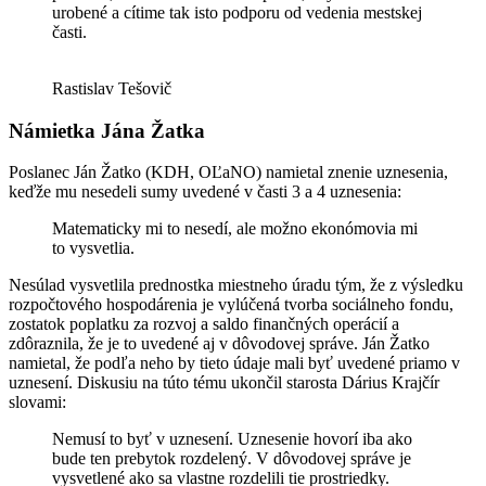
urobené a cítime tak isto podporu od vedenia mestskej
časti.
Rastislav Tešovič
Námietka Jána Žatka
Poslanec Ján Žatko (KDH, OĽaNO) namietal znenie uznesenia,
keďže mu nesedeli sumy uvedené v časti 3 a 4 uznesenia:
Matematicky mi to nesedí, ale možno ekonómovia mi
to vysvetlia.
Nesúlad vysvetlila prednostka miestneho úradu tým, že z výsledku
rozpočtového hospodárenia je vylúčená tvorba sociálneho fondu,
zostatok poplatku za rozvoj a saldo finančných operácií a
zdôraznila, že je to uvedené aj v dôvodovej správe. Ján Žatko
namietal, že podľa neho by tieto údaje mali byť uvedené priamo v
uznesení. Diskusiu na túto tému ukončil starosta Dárius Krajčír
slovami:
Nemusí to byť v uznesení. Uznesenie hovorí iba ako
bude ten prebytok rozdelený. V dôvodovej správe je
vysvetlené ako sa vlastne rozdelili tie prostriedky.