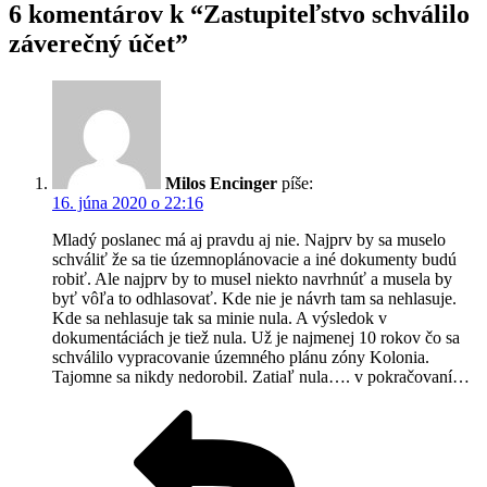
6 komentárov k “Zastupiteľstvo schválilo
záverečný účet”
Milos Encinger
píše:
16. júna 2020 o 22:16
Mladý poslanec má aj pravdu aj nie. Najprv by sa muselo
schváliť že sa tie územnoplánovacie a iné dokumenty budú
robiť. Ale najprv by to musel niekto navrhnúť a musela by
byť vôľa to odhlasovať. Kde nie je návrh tam sa nehlasuje.
Kde sa nehlasuje tak sa minie nula. A výsledok v
dokumentáciách je tiež nula. Už je najmenej 10 rokov čo sa
schválilo vypracovanie územného plánu zóny Kolonia.
Tajomne sa nikdy nedorobil. Zatiaľ nula…. v pokračovaní…