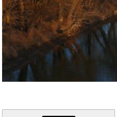
týždeň v Devínskej
prvý informačno-spravodajský blog pre obyvateľov a návštevníkov
Devínskej Novej Vsi