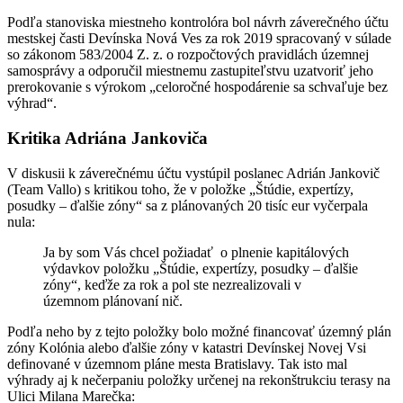
Podľa stanoviska miestneho kontrolóra bol návrh záverečného účtu
mestskej časti Devínska Nová Ves za rok 2019 spracovaný v súlade
so zákonom 583/2004 Z. z. o rozpočtových pravidlách územnej
samosprávy a odporučil miestnemu zastupiteľstvu uzatvoriť jeho
prerokovanie s výrokom „celoročné hospodárenie sa schvaľuje bez
výhrad“.
Kritika Adriána Jankoviča
V diskusii k záverečnému účtu vystúpil poslanec Adrián Jankovič
(Team Vallo) s kritikou toho, že v položke „Štúdie, expertízy,
posudky – ďalšie zóny“ sa z plánovaných 20 tisíc eur vyčerpala
nula:
Ja by som Vás chcel požiadať o plnenie kapitálových
výdavkov položku „Štúdie, expertízy, posudky – ďalšie
zóny“, keďže za rok a pol ste nezrealizovali v
územnom plánovaní nič.
Podľa neho by z tejto položky bolo možné financovať územný plán
zóny Kolónia alebo ďalšie zóny v katastri Devínskej Novej Vsi
definované v územnom pláne mesta Bratislavy. Tak isto mal
výhrady aj k nečerpaniu položky určenej na rekonštrukciu terasy na
Ulici Milana Marečka: