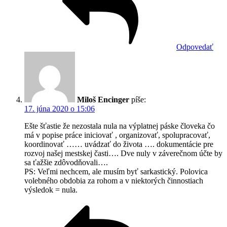
Odpovedať
Miloš Encinger
píše:
17. júna 2020 o 15:06
Ešte šťastie že nezostala nula na výplatnej páske človeka čo
má v popise práce iniciovať , organizovať, spolupracovať,
koordinovať …… uvádzať do života …. dokumentácie pre
rozvoj našej mestskej časti…. Dve nuly v záverečnom účte by
sa ťažšie zdôvodňovali….
PS: Veľmi nechcem, ale musím byť sarkastický. Polovica
volebného obdobia za rohom a v niektorých činnostiach
výsledok = nula.