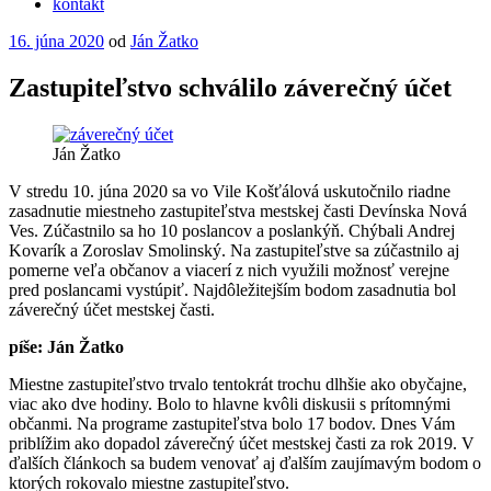
kontakt
Publikované
16. júna 2020
od
Ján Žatko
Zastupiteľstvo schválilo záverečný účet
Ján Žatko
V stredu 10. júna 2020 sa vo Vile Košťálová uskutočnilo riadne
zasadnutie miestneho zastupiteľstva mestskej časti Devínska Nová
Ves. Zúčastnilo sa ho 10 poslancov a poslankýň. Chýbali Andrej
Kovarík a Zoroslav Smolinský. Na zastupiteľstve sa zúčastnilo aj
pomerne veľa občanov a viacerí z nich využili možnosť verejne
pred poslancami vystúpiť. Najdôležitejším bodom zasadnutia bol
záverečný účet mestskej časti.
píše: Ján Žatko
Miestne zastupiteľstvo trvalo tentokrát trochu dlhšie ako obyčajne,
viac ako dve hodiny. Bolo to hlavne kvôli diskusii s prítomnými
občanmi. Na programe zastupiteľstva bolo 17 bodov. Dnes Vám
priblížim ako dopadol záverečný účet mestskej časti za rok 2019. V
ďalších článkoch sa budem venovať aj ďalším zaujímavým bodom o
ktorých rokovalo miestne zastupiteľstvo.