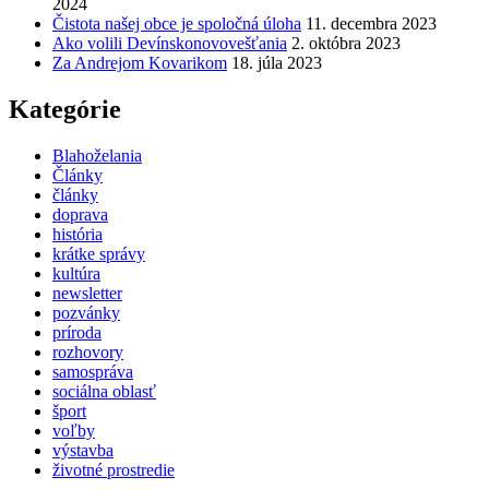
2024
Čistota našej obce je spoločná úloha
11. decembra 2023
Ako volili Devínskonovovešťania
2. októbra 2023
Za Andrejom Kovarikom
18. júla 2023
Kategórie
Blahoželania
Články
články
doprava
história
krátke správy
kultúra
newsletter
pozvánky
príroda
rozhovory
samospráva
sociálna oblasť
šport
voľby
výstavba
životné prostredie