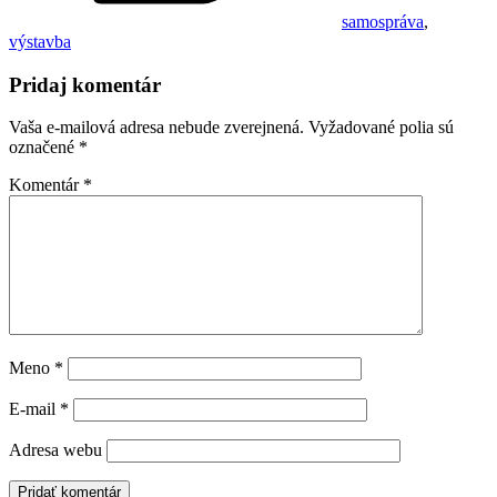
samospráva
,
výstavba
Pridaj komentár
Vaša e-mailová adresa nebude zverejnená.
Vyžadované polia sú
označené
*
Komentár
*
Meno
*
E-mail
*
Adresa webu