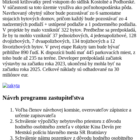
blízkosti križovatky pred vstupom do sídlisk Kostolné a Podhorské.
V súčasnosti sa toto územie využíva ako poľnohospodárska pôda.
Navrhovaný obytný súbor bude pozostávať zo 6 samostatne
stojacich bytových domov, pričom každý bude pozostávať zo 4
nadzemných podlaží + ustúpené podlažie a 1 podzemného podlažia.
V projekte by malo vzniknúť 322 bytov. Predbežne sa predpokladá,
že by tu mohlo vzniknúť 37 jednoizbových, 4 jedenapolizbové, 128
dvojizbových, 7 dvaapolizbových, 134 trojizbových a 12
štvorizbových bytov. V prvej etape Rakyty tam bude bývať
približne 890 ľudí. K dispozícii budú mať 445 parkovacích miest, z
toho bude až 235 na teréne. Developer predpokladá začiatok
výstavby na začiatku roka 2023, ukončená by mohla byť na
začiatku roka 2025. Celkové náklady sú odhadované na 30
miliónov eur.
Návrh programu zastupiteľstva
Voľba členov návrhovej komisie, overovateľov zápisnice a
určenie zapisovateľa
Schválenie výpožičky nebytového priestoru z dôvodu
hodného osobitného zreteľa v objekte Kina Devín pre
Mestskú políciu hlavného mesta SR Bratislavy
Schválenie nájmu pozemkov z dôvodu hodného osobitného