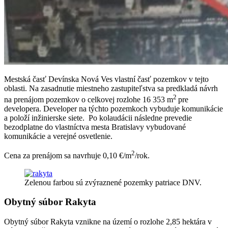
Mestská časť Devínska Nová Ves vlastní časť pozemkov v tejto
oblasti. Na zasadnutie miestneho zastupiteľstva sa predkladá návrh
2
na prenájom pozemkov o celkovej rozlohe 16 353 m
pre
developera. Developer na týchto pozemkoch vybuduje komunikácie
a položí inžinierske siete. Po kolaudácii následne prevedie
bezodplatne do vlastníctva mesta Bratislavy vybudované
komunikácie a verejné osvetlenie.
2
Cena za prenájom sa navrhuje 0,10 €/m
/rok.
Zelenou farbou sú zvýraznené pozemky patriace DNV.
Obytný súbor Rakyta
Obytný súbor Rakyta vznikne na území o rozlohe 2,85 hektára v