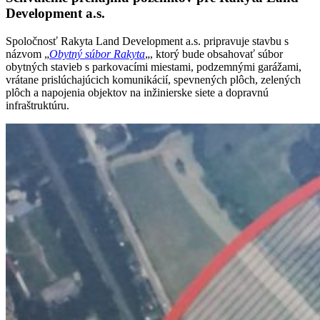
Development a.s.
Spoločnosť Rakyta Land Development a.s. pripravuje stavbu s
názvom „
Obytný súbor Rakyta
„, ktorý bude obsahovať súbor
obytných stavieb s parkovacími miestami, podzemnými garážami,
vrátane prislúchajúcich komunikácií, spevnených plôch, zelených
plôch a napojenia objektov na inžinierske siete a dopravnú
infraštruktúru.