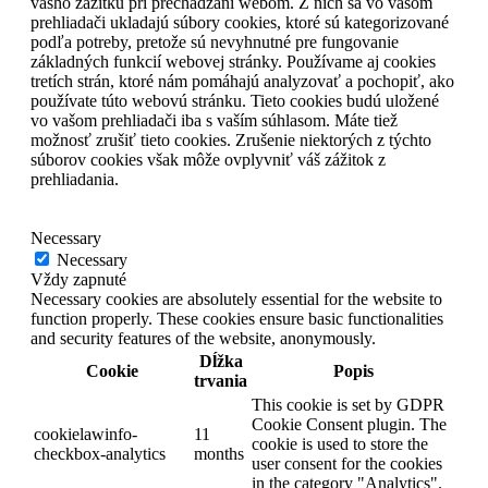
vášho zážitku pri prechádzaní webom. Z nich sa vo vašom
prehliadači ukladajú súbory cookies, ktoré sú kategorizované
podľa potreby, pretože sú nevyhnutné pre fungovanie
základných funkcií webovej stránky. Používame aj cookies
tretích strán, ktoré nám pomáhajú analyzovať a pochopiť, ako
používate túto webovú stránku. Tieto cookies budú uložené
vo vašom prehliadači iba s vaším súhlasom. Máte tiež
možnosť zrušiť tieto cookies. Zrušenie niektorých z týchto
súborov cookies však môže ovplyvniť váš zážitok z
prehliadania.
Necessary
Necessary
Vždy zapnuté
Necessary cookies are absolutely essential for the website to
function properly. These cookies ensure basic functionalities
and security features of the website, anonymously.
Dĺžka
Cookie
Popis
trvania
This cookie is set by GDPR
Cookie Consent plugin. The
cookielawinfo-
11
cookie is used to store the
checkbox-analytics
months
user consent for the cookies
in the category "Analytics".