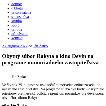
domov
o blogu
prispievatelia
samospráva
kultúra
šport
príroda
očakávame
kontakt
Publikované
23. augusta 2022
od
Ján Žatko
Obytný súbor Rakyta a kino Devín na
programe mimoriadneho zastupiteľstva
Ján Žatko
Vo štvrtok 25. augusta sa uskutoční mimoriadne online zasadnutie
miestneho zastupiteľstva. Na programe sú iba dva body. Poskytnutie
priestorov pre mestskú políciu a prenájom pozemkov pre developera
obytného súboru Rakyta.
píše: Ján Žatko