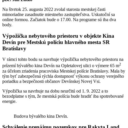
Na štvrtok 25. augusta 2022 zvolal starosta mestskej časti
mimoriadne zasadnutie miestneho zastupiteľstva. Uskutoční sa
online formou. Začiatok bude o 17.00. Na programe sú iba dva
body.
Výpožička nebytového priestoru v objekte Kina
Devín pre Mestskú políciu hlavného mesta SR
Bratislavy
V rámci tohto bodu sa navrhuje výpožička nebytového priestoru na
2
prízemí bývalého kina Devín na Opletalovej ulici o výmere 65 m
za účelom zriadenia pracoviska Mestskej polície Bratislavy. Mala by
tým byť zabezpečená rýchla dostupnosť výkonu ochrany verejného
poriadku a bezpečnosti občanov Devínskej Novej Vsi.
Výpožička sa navrhuje na dobu neurčitú od 1. 9. 2022 a to
bezodplatne s tým, že mestská polícia bude hradiť iba spotrebované
energie.
Budova bývalého kina Devín.
Schválenie prenájmu pozemkov pre Rakyta Land