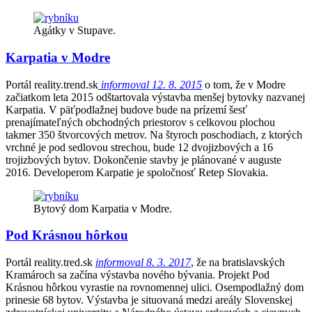
Agátky v Stupave.
Karpatia v Modre
Portál reality.trend.sk
informoval 12. 8. 2015
o tom, že v Modre
začiatkom leta 2015 odštartovala výstavba menšej bytovky nazvanej
Karpatia. V päťpodlažnej budove bude na prízemí šesť
prenajímateľných obchodných priestorov s celkovou plochou
takmer 350 štvorcových metrov. Na štyroch poschodiach, z ktorých
vrchné je pod sedlovou strechou, bude 12 dvojizbových a 16
trojizbových bytov. Dokončenie stavby je plánované v auguste
2016. Developerom Karpatie je spoločnosť Retep Slovakia.
Bytový dom Karpatia v Modre.
Pod Krásnou hôrkou
Portál reality.tred.sk
informoval 8. 3. 2017
, že na bratislavských
Kramároch sa začína výstavba nového bývania. Projekt Pod
Krásnou hôrkou vyrastie na rovnomennej ulici. Osempodlažný dom
prinesie 68 bytov. Výstavba je situovaná medzi areály Slovenskej