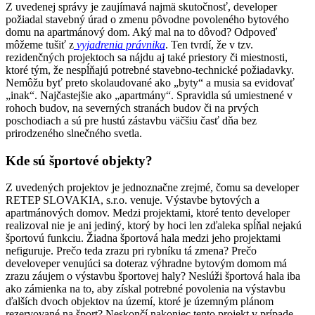
Z uvedenej správy je zaujímavá najmä skutočnosť, developer
požiadal stavebný úrad o zmenu pôvodne povoleného bytového
domu na apartmánový dom. Aký mal na to dôvod? Odpoveď
môžeme tušiť z
vyjadrenia právnika
. Ten tvrdí, že v tzv.
rezidenčných projektoch sa nájdu aj také priestory či miestnosti,
ktoré tým, že nespĺňajú potrebné stavebno-technické požiadavky.
Nemôžu byť preto skolaudované ako „byty“ a musia sa evidovať
„inak“. Najčastejšie ako „apartmány“. Spravidla sú umiestnené v
rohoch budov, na severných stranách budov či na prvých
poschodiach a sú pre hustú zástavbu väčšiu časť dňa bez
prirodzeného slnečného svetla.
Kde sú športové objekty?
Z uvedených projektov je jednoznačne zrejmé, čomu sa developer
RETEP SLOVAKIA, s.r.o. venuje. Výstavbe bytových a
apartmánových domov. Medzi projektami, ktoré tento developer
realizoval nie je ani jediný, ktorý by hoci len zďaleka spĺňal nejakú
športovú funkciu. Žiadna športová hala medzi jeho projektami
nefiguruje. Prečo teda zrazu pri rybníku tá zmena? Prečo
develoveper venujúci sa doteraz výhradne bytovým domom má
zrazu záujem o výstavbu športovej haly? Neslúži športová hala iba
ako zámienka na to, aby získal potrebné povolenia na výstavbu
ďalších dvoch objektov na území, ktoré je územným plánom
rezervované na šport? Neskončí nakoniec tento projekt v prípade