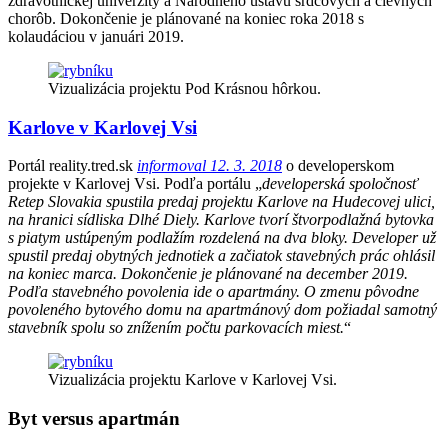
zdravotníckej univerzity a Národného ústavu srdcových a cievnych
chorôb. Dokončenie je plánované na koniec roka 2018 s
kolaudáciou v januári 2019.
Vizualizácia projektu Pod Krásnou hôrkou.
Karlove v Karlovej Vsi
Portál reality.tred.sk
informoval 12. 3. 2018
o developerskom
projekte v Karlovej Vsi. Podľa portálu „
developerská spoločnosť
Retep Slovakia spustila predaj projektu Karlove na Hudecovej ulici,
na hranici sídliska Dlhé Diely. Karlove tvorí štvorpodlažná bytovka
s piatym ustúpeným podlažím rozdelená na dva bloky. Developer už
spustil predaj obytných jednotiek a začiatok stavebných prác ohlásil
na koniec marca. Dokončenie je plánované na december 2019.
Podľa stavebného povolenia ide o apartmány. O zmenu pôvodne
povoleného bytového domu na apartmánový dom požiadal samotný
stavebník spolu so znížením počtu parkovacích miest.
“
Vizualizácia projektu Karlove v Karlovej Vsi.
Byt versus apartmán