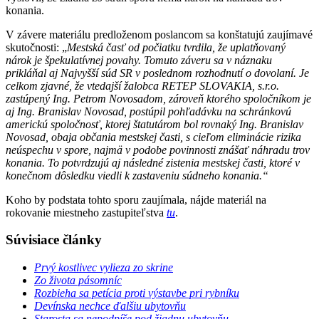
konania.
V závere materiálu predloženom poslancom sa konštatujú zaujímavé
skutočnosti: „
Mestská časť od počiatku tvrdila, že uplatňovaný
nárok je špekulatívnej povahy.
Tomuto záveru sa v náznaku
prikláňal aj Najvyšší súd SR v poslednom rozhodnutí o
dovolaní. Je
celkom zjavné, že vtedajší žalobca RETEP SLOVAKIA, s.r.o.
zastúpený Ing. Petrom
Novosadom, zároveň ktorého spoločníkom je
aj Ing. Branislav Novosad, postúpil pohľadávku na schránkovú
americkú spoločnosť, ktorej štatutárom bol rovnaký Ing. Branislav
Novosad, obaja občania mestskej časti, s cieľom eliminácie rizika
neúspechu v spore, najmä v podobe povinnosti znášať náhradu trov
konania. To potvrdzujú aj následné zistenia mestskej časti, ktoré v
konečnom dôsledku viedli k zastaveniu súdneho konania.“
Koho by podstata tohto sporu zaujímala, nájde materiál na
rokovanie miestneho zastupiteľstva
tu
.
Súvisiace články
Prvý kostlivec vylieza zo skrine
Zo života pásomníc
Rozbieha sa petícia proti výstavbe pri rybníku
Devínska nechce ďalšiu ubytovňu
Starosta sa nepodpíše pod žiadnu ubytovňu