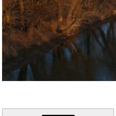
týždeň v Devínskej
prvý informačno-spravodajský blog pre obyvateľov a návštevníkov
Devínskej Novej Vsi