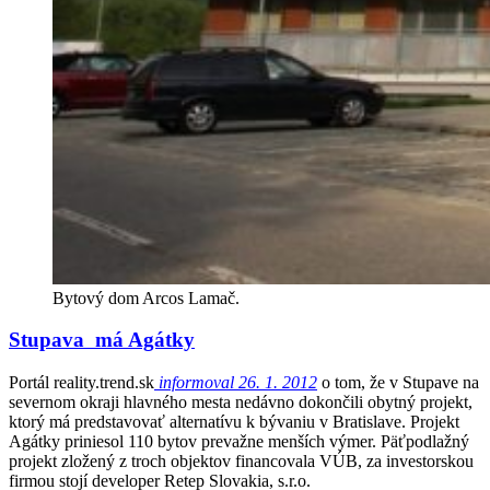
Bytový dom Arcos Lamač.
Stupava má Agátky
Portál reality.trend.sk
informoval 26. 1. 2012
o tom, že v Stupave na
severnom okraji hlavného mesta nedávno dokončili obytný projekt,
ktorý má predstavovať alternatívu k bývaniu v Bratislave. Projekt
Agátky priniesol 110 bytov prevažne menších výmer. Päťpodlažný
projekt zložený z troch objektov financovala VÚB, za investorskou
firmou stojí developer Retep Slovakia, s.r.o.