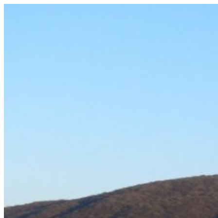
Prejsť
na
obsah