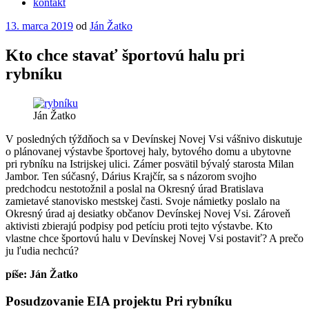
kontakt
Publikované
13. marca 2019
od
Ján Žatko
Kto chce stavať športovú halu pri
rybníku
Ján Žatko
V posledných týždňoch sa v Devínskej Novej Vsi vášnivo diskutuje
o plánovanej výstavbe športovej haly, bytového domu a ubytovne
pri rybníku na Istrijskej ulici. Zámer posvätil bývalý starosta Milan
Jambor. Ten súčasný, Dárius Krajčír, sa s názorom svojho
predchodcu nestotožnil a poslal na Okresný úrad Bratislava
zamietavé stanovisko mestskej časti. Svoje námietky poslalo na
Okresný úrad aj desiatky občanov Devínskej Novej Vsi. Zároveň
aktivisti zbierajú podpisy pod petíciu proti tejto výstavbe. Kto
vlastne chce športovú halu v Devínskej Novej Vsi postaviť? A prečo
ju ľudia nechcú?
píše: Ján Žatko
Posudzovanie EIA projektu Pri rybníku