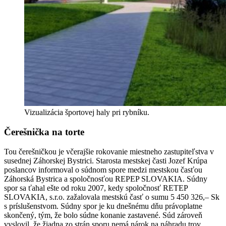
Vizualizácia športovej haly pri rybníku.
Čerešnička na torte
Tou čerešničkou je včerajšie rokovanie miestneho zastupiteľstva v
susednej Záhorskej Bystrici. Starosta mestskej časti Jozef Krúpa
poslancov informoval o súdnom spore medzi mestskou časťou
Záhorská Bystrica a spoločnosťou REPEP SLOVAKIA. Súdny
spor sa ťahal ešte od roku 2007, kedy spoločnosť RETEP
SLOVAKIA, s.r.o. zažalovala mestskú časť o sumu
5 450 326,
–
Sk
s príslušenstvom.
Súdny spor je ku dnešnému dňu právoplatne
skončený, tým, že
bolo súdne konanie zastavené. Súd zároveň
vyslovil, že žiadna zo strán sporu nem
á nárok na náhradu trov