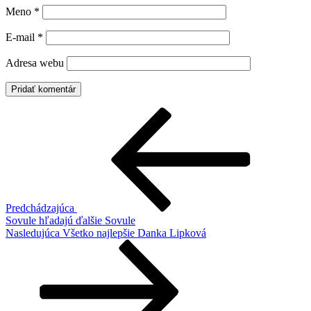
Meno
*
E-mail
*
Adresa webu
Navigácia
Predchádzajúci
článok
v
článku
Predchádzajúca
Sovule hľadajú ďalšie Sovule
Ďalší
Nasledujúca
Všetko najlepšie Danka Lipková
článok