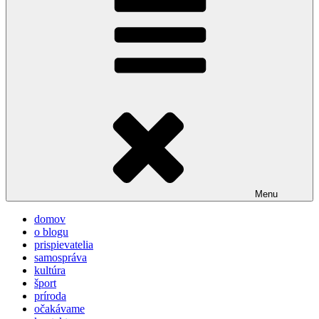
Menu
domov
o blogu
prispievatelia
samospráva
kultúra
šport
príroda
očakávame