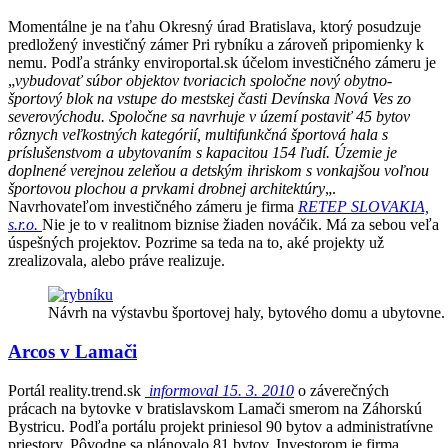
Momentálne je na ťahu Okresný úrad Bratislava, ktorý posudzuje
predložený investičný zámer Pri rybníku a zároveň pripomienky k
nemu. Podľa stránky enviroportal.sk účelom investičného zámeru je
„
vybudovať súbor objektov tvoriacich spoločne nový obytno-
športový blok na vstupe do mestskej časti Devínska Nová Ves zo
severovýchodu. Spoločne sa navrhuje v území postaviť 45 bytov
rôznych veľkostných kategórií, multifunkčná športová hala s
príslušenstvom a ubytovaním s kapacitou 154 ľudí. Územie je
doplnené verejnou zeleňou a detským ihriskom s vonkajšou voľnou
športovou plochou a prvkami drobnej architektúry
„.
Navrhovateľom investičného zámeru je firma
RETEP SLOVAKIA,
s.r.o.
Nie je to v realitnom biznise žiaden nováčik. Má za sebou veľa
úspešných projektov. Pozrime sa teda na to, aké projekty už
zrealizovala, alebo práve realizuje.
Návrh na výstavbu športovej haly, bytového domu a ubytovne.
Arcos v Lamači
Portál reality.trend.sk
informoval 15. 3. 2010
o záverečných
prácach na bytovke v bratislavskom Lamači smerom na Záhorskú
Bystricu. Podľa portálu projekt priniesol 90 bytov a administratívne
priestory. Pôvodne sa plánovalo 81 bytov. Investorom je firma