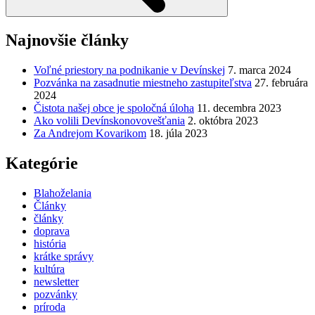
Najnovšie články
Voľné priestory na podnikanie v Devínskej
7. marca 2024
Pozvánka na zasadnutie miestneho zastupiteľstva
27. februára
2024
Čistota našej obce je spoločná úloha
11. decembra 2023
Ako volili Devínskonovovešťania
2. októbra 2023
Za Andrejom Kovarikom
18. júla 2023
Kategórie
Blahoželania
Články
články
doprava
história
krátke správy
kultúra
newsletter
pozvánky
príroda