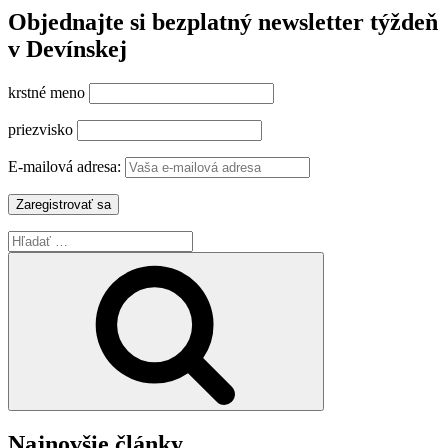
Objednajte si bezplatný newsletter týždeň
v Devínskej
krstné meno
priezvisko
E-mailová adresa:
Hľadať:
Vyhľadávanie
Najnovšie články