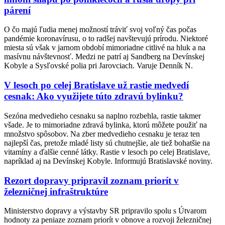
párení
O čo majú ľudia menej možností tráviť svoj voľný čas počas
pandémie koronavírusu, o to radšej navštevujú prírodu. Niektoré
miesta sú však v jarnom období mimoriadne citlivé na hluk a na
masívnu návštevnosť. Medzi ne patrí aj Sandberg na Devínskej
Kobyle a Sysľovské polia pri Jarovciach. Varuje Denník N.
V lesoch po celej Bratislave už rastie medvedí
cesnak: Ako využijete túto zdravú bylinku?
Sezóna medvedieho cesnaku sa naplno rozbehla, rastie takmer
všade. Je to mimoriadne zdravá bylinka, ktorú môžete použiť na
množstvo spôsobov. Na zber medvedieho cesnaku je teraz ten
najlepší čas, pretože mladé listy sú chutnejšie, ale tiež bohatšie na
vitamíny a ďalšie cenné látky. Rastie v lesoch po celej Bratislave,
napríklad aj na Devínskej Kobyle. Informujú Bratislavské noviny.
Rezort dopravy pripravil zoznam priorít v
železničnej infraštruktúre
Ministerstvo dopravy a výstavby SR pripravilo spolu s Útvarom
hodnoty za peniaze zoznam priorít v obnove a rozvoji železničnej