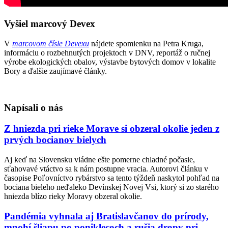
Vyšiel marcový Devex
V
marcovom čísle Devexu
nájdete spomienku na Petra Kruga,
informáciu o rozbehnutých projektoch v DNV, reportáž o ručnej
výrobe ekologických obalov, výstavbe bytových domov v lokalite
Bory a ďalšie zaujímavé články.
Napísali o nás
Z hniezda pri rieke Morave si obzeral okolie jeden z
prvých bocianov bielych
Aj keď na Slovensku vládne ešte pomerne chladné počasie,
sťahovavé vtáctvo sa k nám postupne vracia. Autorovi článku v
časopise Poľovníctvo rybárstvo sa tento týždeň naskytol pohľad na
bociana bieleho neďaleko Devínskej Novej Vsi, ktorý si zo starého
hniezda blízo rieky Moravy obzeral okolie.
Pandémia vyhnala aj Bratislavčanov do prírody,
mnohí šliapu po poniklecoch a rušia dropy pri