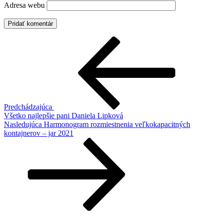
Adresa webu
Navigácia
Predchádzajúci
článok
v
článku
Predchádzajúca
Všetko najlepšie pani Daniela Lipková
Ďalší
Nasledujúca
Harmonogram rozmiestnenia veľkokapacitných
článok
kontajnerov – jar 2021