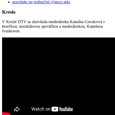
pozvánke na jedinečnú výstavu skla
.
Kreslo
V Kresle DTV sa zhovárala moderátorka Katarína Gavalcová s
herečkou, muzikálovou speváčkou a moderátorkou, Katarínou
Ivankovou.