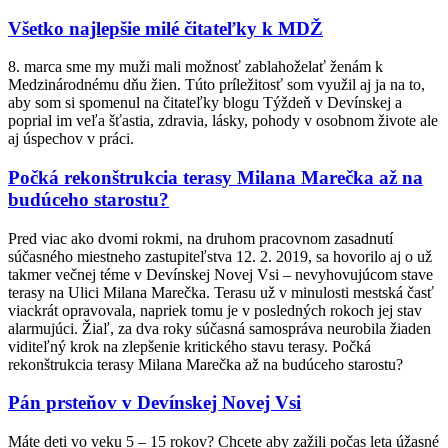
Všetko najlepšie milé čitateľky k MDŽ
8. marca sme my muži mali možnosť zablahoželať ženám k
Medzinárodnému dňu žien. Túto príležitosť som využil aj ja na to,
aby som si spomenul na čitateľky blogu Týždeň v Devínskej a
poprial im veľa šťastia, zdravia, lásky, pohody v osobnom živote ale
aj úspechov v práci.
Počká rekonštrukcia terasy Milana Marečka až na
budúceho starostu?
Pred viac ako dvomi rokmi, na druhom pracovnom zasadnutí
súčasného miestneho zastupiteľstva 12. 2. 2019, sa hovorilo aj o už
takmer večnej téme v Devínskej Novej Vsi – nevyhovujúcom stave
terasy na Ulici Milana Marečka. Terasu už v minulosti mestská časť
viackrát opravovala, napriek tomu je v posledných rokoch jej stav
alarmujúci. Žiaľ, za dva roky súčasná samospráva neurobila žiaden
viditeľný krok na zlepšenie kritického stavu terasy. Počká
rekonštrukcia terasy Milana Marečka až na budúceho starostu?
Pán prsteňov v Devínskej Novej Vsi
Máte deti vo veku 5 – 15 rokov? Chcete aby zažili počas leta úžasné