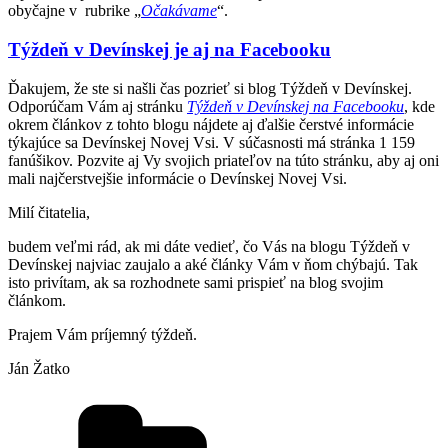
obyčajne v rubrike „
Očakávame
“.
Týždeň v Devínskej je aj na Facebooku
Ďakujem, že ste si našli čas pozrieť si blog Týždeň v Devínskej.
Odporúčam Vám aj stránku
Týždeň v Devínskej na Facebooku
, kde
okrem článkov z tohto blogu nájdete aj ďalšie čerstvé informácie
týkajúce sa Devínskej Novej Vsi. V súčasnosti má stránka 1 159
fanúšikov. Pozvite aj Vy svojich priateľov na túto stránku, aby aj oni
mali najčerstvejšie informácie o Devínskej Novej Vsi.
Milí čitatelia,
budem veľmi rád, ak mi dáte vedieť, čo Vás na blogu Týždeň v
Devínskej najviac zaujalo a aké články Vám v ňom chýbajú. Tak
isto privítam, ak sa rozhodnete sami prispieť na blog svojim
článkom.
Prajem Vám príjemný týždeň.
Ján Žatko
Kategórie