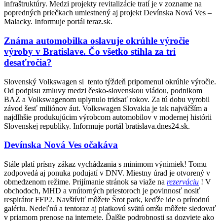
infraštruktúry. Medzi projekty revitalizácie tratí je v zozname na
popredných priečkach umiestnený aj projekt Devínska Nová Ves –
Malacky. Informuje portál teraz.sk.
Známa automobilka oslavuje okrúhle výročie
výroby v Bratislave. Čo všetko stihla za tri
desaťročia?
Slovenský Volkswagen si tento týždeň pripomenul okrúhle výročie.
Od podpisu zmluvy medzi česko-slovenskou vládou, podnikom
BAZ a Volkswagenom uplynulo tridsať rokov. Za tú dobu vyrobil
závod šesť miliónov áut. Volkswagen Slovakia je tak najväčším a
najdlhšie produkujúcim výrobcom automobilov v modernej histórii
Slovenskej republiky. Informuje portál bratislava.dnes24.sk.
Devínska Nová Ves očakáva
Stále platí prísny zákaz vychádzania s minimom výnimiek! Tomu
zodpovedá aj ponuka podujatí v DNV. Miestny úrad je otvorený v
obmedzenom režime. Prijímanie stránok sa viaže na
rezerváciu
! V
obchodoch, MHD a vnútorných priestoroch je povinnosť nosiť
respirátor FFP2. Navštíviť môžete Šrot park, keďže ide o prírodnú
galériu. Nedeľnú a tentoraz aj piatkovú svätú omšu môžete sledovať
v priamom prenose na internete. Ďalšie podrobnosti sa dozviete ako