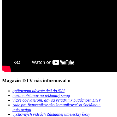
Magazín DTV nás informoval o
opätovnom návrate detí do škôl
názore občanov na reklamný smog
výzve obyvateľom, aby sa vyjadrili k budúcnosti DNV
rade pre živnostníkov ako komunikovať so Sociálnou
poisťovňou
výchovných videách Základnej umeleckej školy