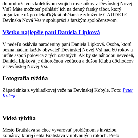
dobrodružstvo s kolektívom svojich rovesníkov z Devínskej Novej
Vsi? Máte možnosť prihlásiť ich na denný farský tábor, ktorý
organizuje už po niekoľkýkrát občianske združenie GAUDETE
Devínska Nová Ves v spolupráci s farským spoločenstvom.
Všetko najlepšie pani Daniela Lipková
V nedeľu oslávila narodeniny pani Daniela Lipková. Osoba, ktorú
pozná hádam každý obyvateľ Devínskej Novej Vsi nad 60 rokov a
určite aspoň polovica z tých ostatných. Ak by ste náhodou nevedeli,
Daniela Lipková je dlhoročnou vedúcou a dušou Klubu dôchodcov
v Devínskej Novej Vsi.
Fotografia týždňa
Západ slnka z vyhliadkovej veže na Devínskej Kobyle. Foto:
Peter
Kolega
.
Videá týždňa
Mesto Bratislava sa chce vyvarovať problémom s inváziou
komárov, ktorej čelila Bratislava v uplynulých rokoch. Preto