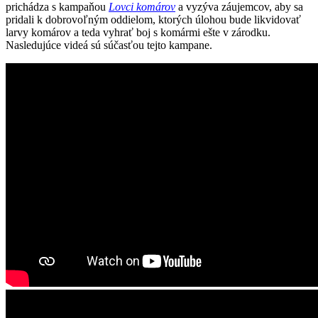
prichádza s kampaňou
Lovci komárov
a vyzýva záujemcov, aby sa
pridali k dobrovoľným oddielom, ktorých úlohou bude likvidovať
larvy komárov a teda vyhrať boj s komármi ešte v zárodku.
Nasledujúce videá sú súčasťou tejto kampane.