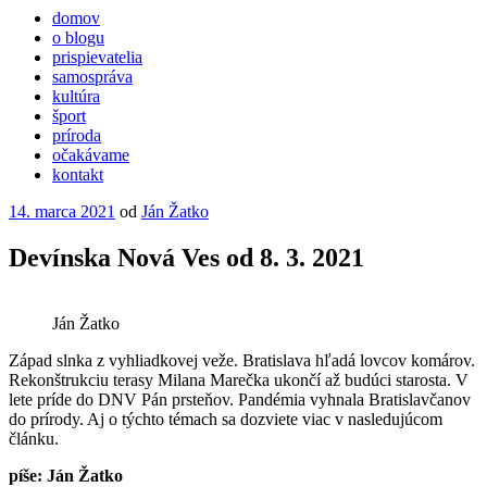
domov
o blogu
prispievatelia
samospráva
kultúra
šport
príroda
očakávame
kontakt
Publikované
14. marca 2021
od
Ján Žatko
Devínska Nová Ves od 8. 3. 2021
Ján Žatko
Západ slnka z vyhliadkovej veže. Bratislava hľadá lovcov komárov.
Rekonštrukciu terasy Milana Marečka ukončí až budúci starosta. V
lete príde do DNV Pán prsteňov. Pandémia vyhnala Bratislavčanov
do prírody. Aj o týchto témach sa dozviete viac v nasledujúcom
článku.
píše: Ján Žatko