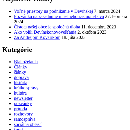
Voľné priestory na podnikanie v Devínskej
7. marca 2024
Pozvánka na zasadnutie miestneho zastupiteľstva
27. februára
2024
Čistota našej obce je spoločná úloha
11. decembra 2023
Ako volili Devínskonovovešťania
2. októbra 2023
Za Andrejom Kovarikom
18. júla 2023
Kategórie
Blahoželania
Články
články
doprava
história
krátke správy
kultúra
newsletter
pozvánky
príroda
rozhovory
samospráva
sociálna oblasť
šport