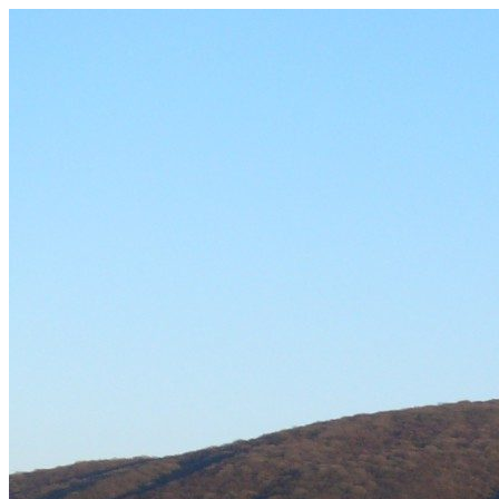
Prejsť
na
obsah