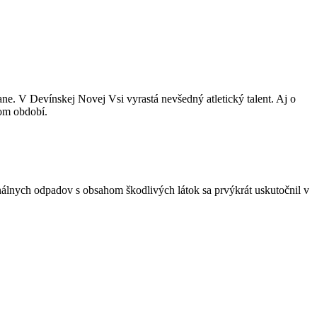
e. V Devínskej Novej Vsi vyrastá nevšedný atletický talent. Aj o
šom období.
lnych odpadov s obsahom škodlivých látok sa prvýkrát uskutočnil v