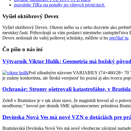
pozvánke TIKu na potulky po vínnych pivniciach.
Vyšiel októbrový Devex
Vyšiel októbrový Devex. Okrem iného sa z neho dozviete ako prebieh
mestskej časti. Prihovárajú sa vám poslanci miestneho zastupiteľstv
Devex nedostali do vašej poštovej schránky, môžete si ho
prečítať tu
.
Čo píšu o nás iní
Výtvarník Viktor Hulík: Geometria má božský pôvo
Pod záhadným názvom VARIABILY (74+460/28= 70 VH) s
je známy konkretista, ale široká verejnosť ho pozná aj ako tvorcu pop
Ochranár: Stromy ošetrovali katastrofálne, v Bratis
Zeleň v Bratislave je v tak zlom stave, že magistrát hovorí až o polov
neodborne,“ hovorí pre denník SME splnomocnenec primátora Bratisl
Devínska Nová Ves má nové VZN o dotáciách pre pr
Bratislavská Devínska Nová Ves má nové všeobecne záväzné nariadeni