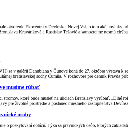
alo otvorenie Ekocentra v Devínskej Novej Vsi, o tom aké novinky pri
a Bronislava Kraváriková a Rastislav Tešovič a samozrejme nesmú chýba
d
a v galérii Danubiana v Čunove koná do 27. októbra výstava k sede
ulárnej bratislavskej sochy Čumila. V rozhovore pre denník Pravda prib
lave musíme rúbať
ici stromov, ktoré bude musieť na uliciach Bratislavy vyrúbať. „Dlhé ro
avy pre životné prostredie a poslanec miestneho zastupiteľstva Deví
ávnické osoby
e o poskytovaní dotácií. Týka sa právnických osôb, ktorých zakladate