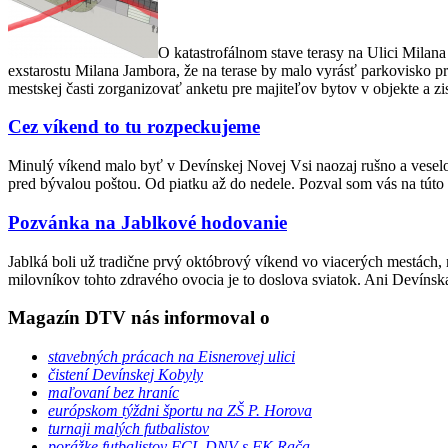
O katastrofálnom stave terasy na Ulici Milan
exstarostu Milana Jambora, že na terase by malo vyrásť parkovisko 
mestskej časti zorganizovať anketu pre majiteľov bytov v objekte a zi
Cez víkend to tu rozpeckujeme
Minulý víkend malo byť v Devínskej Novej Vsi naozaj rušno a veselo.
pred bývalou poštou. Od piatku až do nedele. Pozval som vás na túto
Pozvánka na Jablkové hodovanie
Jablká boli už tradične prvý októbrový víkend vo viacerých mestách, 
milovníkov tohto zdravého ovocia je to doslova sviatok. Ani Devín
Magazín DTV nás informoval o
stavebných prácach na Eisnerovej ulici
čistení Devínskej Kobyly
maľovaní bez hraníc
európskom týždni športu na ZŠ P. Horova
turnaji malých futbalistov
porážke futbalistov FCL DNV s FK Rača