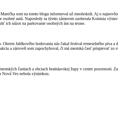
a Marečka som na tomto blogu informoval už mnohokrát. Aj o najnovšom
pre osobné autá. Naposledy sa týmto zámerom zaoberala Komisia výstavb
stiť ich názor na parkovanie osobných áut na terase.
 Okrem Jablkového hodovania nás čakal festival remeselného piva a dob
 akciu a zároveň som zapochyboval, či má mestská časť prispievať zo 
mestských častiach a obciach bratislavskej župy v centre pozornosti. 
ska Nová Ves nebola výnimkou.