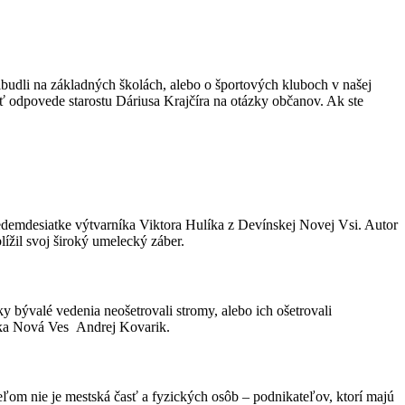
budli na základných školách, alebo o športových kluboch v našej
ť odpovede starostu Dáriusa Krajčíra na otázky občanov. Ak ste
mdesiatke výtvarníka Viktora Hulíka z Devínskej Novej Vsi. Autor
lížil svoj široký umelecký záber.
ky bývalé vedenia neošetrovali stromy, alebo ich ošetrovali
nska Nová Ves Andrej Kovarik.
ľom nie je mestská časť a fyzických osôb – podnikateľov, ktorí majú