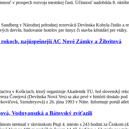
innosť v prospech rozvoja mestskej časti. Účinnosť nadobúda 8. októbr
dberg v Národnej prírodnej rezervácii Devínska Kobyla čistilo a revi
vých drevín, budovanie hotelov pre hmyz či stavba kŕmidiel pre vtáky
26 rokoch, najúspešnejší AC Nové Zámky a Žibritová
iactva v Košiciach, ktorý organizuje Akademik TU, bol slovenský reko
za Čorejová (Devínska Nová Ves) sa ako prvé v histórii dostalo pod hr
ičová, Szendreyová) z 26. júna 1993 v Nitre. Informuje portál atleti
ejová, Vodnyanszká a Bátovský zvíťazili
štátnom stretnutí v slovinskom Ptuji 4. miesto s 243 bodmi za Českom