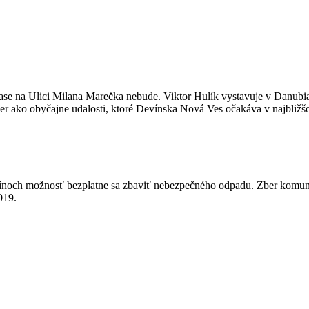
se na Ulici Milana Marečka nebude. Viktor Hulík vystavuje v Danubian
er ako obyčajne udalosti, ktoré Devínska Nová Ves očakáva v najbliž
ínoch možnosť bezplatne sa zbaviť nebezpečného odpadu. Zber komuná
019.