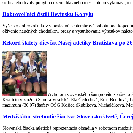
sídlo alebo trvalý pobyt na území hlavného mesta alebo vykonávajú č
Dobrovoľníci čistili Devínsku Kobylu
Vyše sto dobrovoľníkov v poslednú septembrovú sobotu pod kopcom San
oživenie náučných chodníkov, orezy a vystrihovanie výrastkov náleto
Rekord štafety dievčat Našej atletiky Bratislava po 
Vrcholom slovenského šampionátu staršieho ž
Kvarteto v zložení Sandra Veselská, Ela Čederlová, Ema Bendová, Tere
maximum (30,07) štafety OŠG Košice (Kubíková, Michalčíková, Markov
Medzištátne stretnutie žiactva: Slovensko štvrté, Čor
Slovenská žiacka atletická reprezentácia obsadila v sobotnom medzi