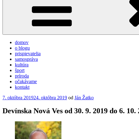
domov
o blogu
prispievatelia
samospráva
kultúra
šport
príroda
očakávame
kontakt
Publikované
7. októbra 2019
24. októbra 2019
od
Ján Žatko
Devínska Nová Ves od 30. 9. 2019 do 6. 10.