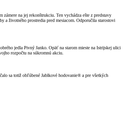
 zámere na jej rekonštrukciu. Ten vychádza ešte z predstavy
y a životného prostredia pred mesiacom. Odporučila starostovi
rého jedla Pivný Janko. Opäť na starom mieste na Istrijskej ulici
svojho rozpočtu na súkromnú akciu.
Začalo sa totiž obľúbené Jablkové hodovanie® a pre všetkých