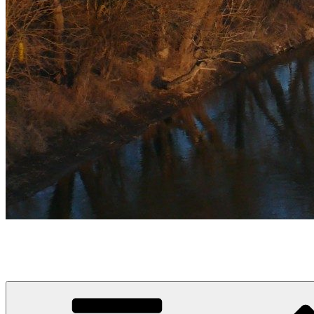
týždeň v Devínskej
prvý informačno-spravodajský blog pre obyvateľov a návštevníkov 