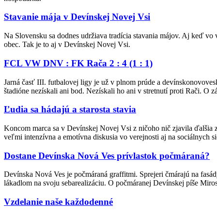
Stavanie mája v Devínskej Novej Vsi
Na Slovensku sa dodnes udržiava tradícia stavania májov. Aj keď vo 
obec. Tak je to aj v Devínskej Novej Vsi.
FCL VW DNV : FK Rača 2 : 4 (1 : 1)
Jarná časť III. futbalovej ligy je už v plnom prúde a devínskonovove
štadióne nezískali ani bod. Nezískali ho ani v stretnutí proti Rači. O
Ľudia sa hádajú a starosta stavia
Koncom marca sa v Devínskej Novej Vsi z ničoho nič zjavila ďalšia 
veľmi intenzívna a emotívna diskusia vo verejnosti aj na sociálnych si
Dostane Devínska Nová Ves prívlastok počmáraná?
Devínska Nová Ves je počmáraná graffitmi. Sprejeri čmárajú na fasá
lákadlom na svoju sebarealizáciu. O počmáranej Devínskej píše Miros
Vzdelanie naše každodenné