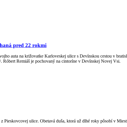
chaná pred 22 rokmi
ojho auta na križovatke Karloveskej ulice s Devínskou cestou v brati
ý. Róbert Remiáš je pochovaný na cintoríne v Devínskej Novej Vsi.
 z Pieskovcovej ulice. Obetavá duša, ktorá už dlhé roky pôsobí v Mie