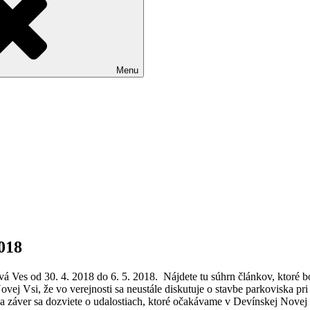
Menu
2018
á Ves od 30. 4. 2018 do 6. 5. 2018. Nájdete tu súhrn článkov, ktoré b
ej Vsi, že vo verejnosti sa neustále diskutuje o stavbe parkoviska pri
áver sa dozviete o udalostiach, ktoré očakávame v Devínskej Novej 