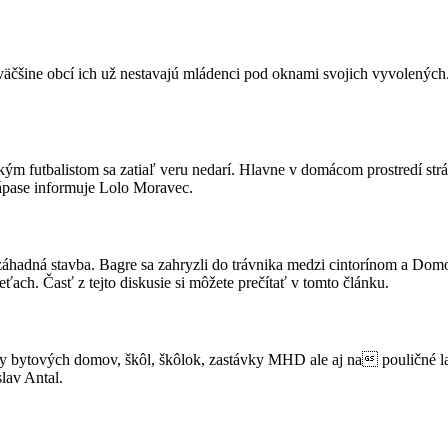
väčšine obcí ich už nestavajú mládenci pod oknami svojich vyvolených. 
ským futbalistom sa zatiaľ veru nedarí. Hlavne v domácom prostredí str
 zápase informuje Lolo Moravec.
záhadná stavba. Bagre sa zahryzli do trávnika medzi cintorínom a Dom
eťach. Časť z tejto diskusie si môžete prečítať v tomto článku.
dy bytových domov, škôl, škôlok, zastávky MHD ale aj na pouličné l
lav Antal.