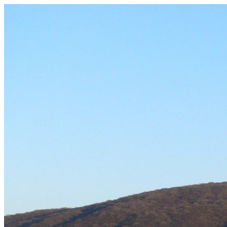
Prejsť
na
obsah