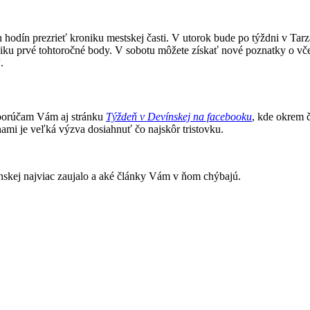
hodín prezrieť kroniku mestskej časti. V utorok bude po týždni v Tarz
vniku prvé tohtoročné body. V sobotu môžete získať nové poznatky o vče
“
.
porúčam Vám aj stránku
Týždeň v Devínskej na facebooku
, kde okrem č
mi je veľká výzva dosiahnuť čo najskôr tristovku.
nskej najviac zaujalo a aké články Vám v ňom chýbajú.