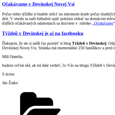
Očakávame v Devínskej Novej Vsi
Počas tohto týždňa si budete môcť na miestnom úrade počas úradných 
deti. V stredu sa naši futbalisti opäť pokúsia získať na domácom trá
ďalších očakávaných udalostiach sa dozviete v rubrike „
Očakávame
Týždeň v Devínskej je aj na facebooku
Ďakujem, že ste si našli čas pozrieť si blog
Týždeň v Devínskej
. Od
Devínskej Novej Vsi. Stránka má momentálne 250 fanúšikov a pred na
Milí čitatelia,
budem veľmi rád, ak mi dáte vedieť, čo Vás na blogu Týždeň v Deví
S úctou
Ján Žatko
Kategórie