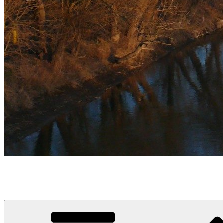
týždeň v Devínskej
prvý informačno-spravodajský blog pre obyvateľov a návštevníkov 