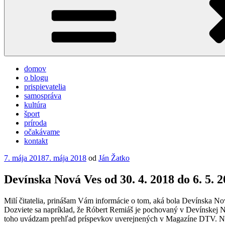
domov
o blogu
prispievatelia
samospráva
kultúra
šport
príroda
očakávame
kontakt
Publikované
7. mája 2018
7. mája 2018
od
Ján Žatko
Devínska Nová Ves od 30. 4. 2018 do 6. 5. 
Milí čitatelia, prinášam Vám informácie o tom, aká bola Devínska Nov
Dozviete sa napríklad, že Róbert Remiáš je pochovaný v Devínskej Nov
toho uvádzam prehľad príspevkov uverejnených v Magazíne DTV. Na z