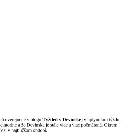
oli uverejnené v blogu
Týždeň v Devínskej
v uplynulom týždni.
 cintoríne a že Devínska je stále viac a viac počmáraná. Okrem
Vsi v najbližšom období.