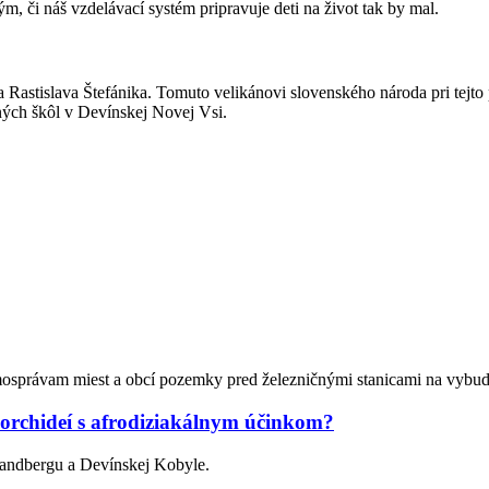
m, či náš vzdelávací systém pripravuje deti na život tak by mal.
 Rastislava Štefánika. Tomuto velikánovi slovenského národa pri tejto pr
adných škôl v Devínskej Novej Vsi.
právam miest a obcí pozemky pred železničnými stanicami na vybudo
orchideí s afrodiziakálnym účinkom?
 Sandbergu a Devínskej Kobyle.