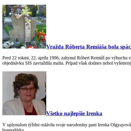
Vražda Róberta Remiáša bola spá
Pred 22 rokmi, 22. apríla 1996, zahynul Róbert Remiáš po výbuchu sv
objednávku SIS zavraždila mafia. Prípad však dodnes nebol vyšetren
Všetko najlepšie Irenka
V uplynulom týždni oslávila svoje narodeniny pani Irenka Olgyayová
hospodárka.