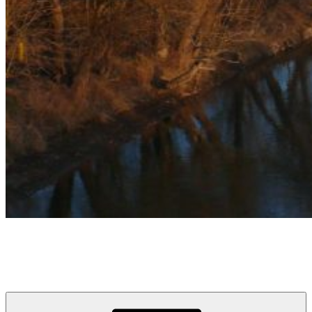
týždeň v Devínskej
prvý informačno-spravodajský blog pre obyvateľov a návštevníkov
Devínskej Novej Vsi