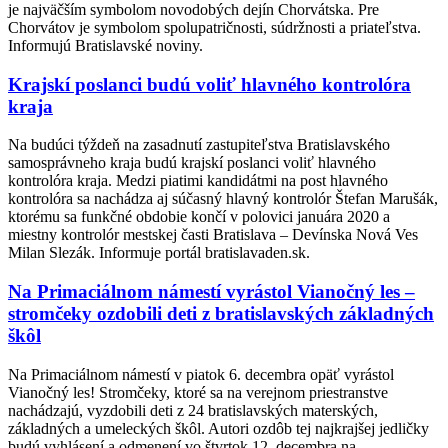
je najväčším symbolom novodobých dejín Chorvátska. Pre
Chorvátov je symbolom spolupatričnosti, súdržnosti a priateľstva.
Informujú Bratislavské noviny.
Krajskí poslanci budú voliť hlavného kontrolóra
kraja
Na budúci týždeň na zasadnutí zastupiteľstva Bratislavského
samosprávneho kraja budú krajskí poslanci voliť hlavného
kontrolóra kraja. Medzi piatimi kandidátmi na post hlavného
kontrolóra sa nachádza aj súčasný hlavný kontrolór Štefan Marušák,
ktorému sa funkčné obdobie končí v polovici januára 2020 a
miestny kontrolór mestskej časti Bratislava – Devínska Nová Ves
Milan Slezák. Informuje portál bratislavaden.sk.
Na Primaciálnom námestí vyrástol Vianočný les –
stromčeky ozdobili deti z bratislavských základných
škôl
Na Primaciálnom námestí v piatok 6. decembra opäť vyrástol
Vianočný les! Stromčeky, ktoré sa na verejnom priestranstve
nachádzajú, vyzdobili deti z 24 bratislavských materských,
základných a umeleckých škôl. Autori ozdôb tej najkrajšej jedličky
budú vyhlásení a odmenení vo štvrtok 12. decembra na