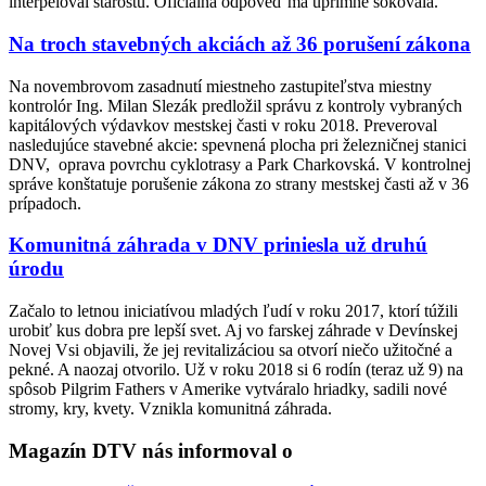
interpeloval starostu. Oficiálna odpoveď ma úprimne šokovala.
Na troch stavebných akciách až 36 porušení zákona
Na novembrovom zasadnutí miestneho zastupiteľstva miestny
kontrolór Ing. Milan Slezák predložil správu z kontroly vybraných
kapitálových výdavkov mestskej časti v roku 2018. Preveroval
nasledujúce stavebné akcie: spevnená plocha pri železničnej stanici
DNV, oprava povrchu cyklotrasy a Park Charkovská. V kontrolnej
správe konštatuje porušenie zákona zo strany mestskej časti až v 36
prípadoch.
Komunitná záhrada v DNV priniesla už druhú
úrodu
Začalo to letnou iniciatívou mladých ľudí v roku 2017, ktorí túžili
urobiť kus dobra pre lepší svet. Aj vo farskej záhrade v Devínskej
Novej Vsi objavili, že jej revitalizáciou sa otvorí niečo užitočné a
pekné. A naozaj otvorilo. Už v roku 2018 si 6 rodín (teraz už 9) na
spôsob Pilgrim Fathers v Amerike vytváralo hriadky, sadili nové
stromy, kry, kvety. Vznikla komunitná záhrada.
Magazín DTV nás informoval o