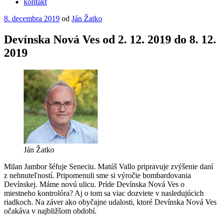
kontakt
Publikované
8. decembra 2019
od
Ján Žatko
Devínska Nová Ves od 2. 12. 2019 do 8. 12.
2019
Ján Žatko
Milan Jambor šéfuje Seneciu. Matúš Vallo pripravuje zvýšenie daní
z nehnuteľností. Pripomenuli sme si výročie bombardovania
Devínskej. Máme novú ulicu. Príde Devínska Nová Ves o
miestneho kontrolóra? Aj o tom sa viac dozviete v nasledujúcich
riadkoch. Na záver ako obyčajne udalosti, ktoré Devínska Nová Ves
očakáva v najbližšom období.