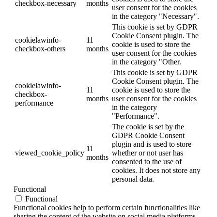
checkbox-necessary
months
user consent for the cookies
in the category "Necessary".
This cookie is set by GDPR
Cookie Consent plugin. The
cookielawinfo-
11
cookie is used to store the
checkbox-others
months
user consent for the cookies
in the category "Other.
This cookie is set by GDPR
Cookie Consent plugin. The
cookielawinfo-
11
cookie is used to store the
checkbox-
months
user consent for the cookies
performance
in the category
"Performance".
The cookie is set by the
GDPR Cookie Consent
plugin and is used to store
11
viewed_cookie_policy
whether or not user has
months
consented to the use of
cookies. It does not store any
personal data.
Functional
Functional
Functional cookies help to perform certain functionalities like
sharing the content of the website on social media platforms,