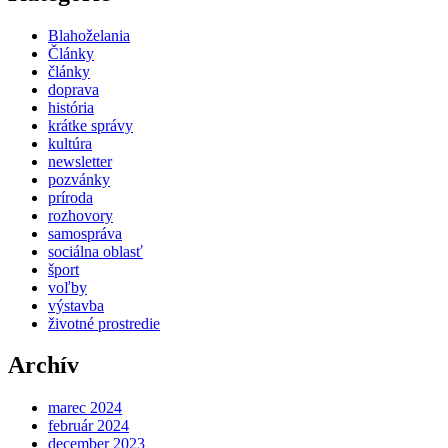
Blahoželania
Články
články
doprava
história
krátke správy
kultúra
newsletter
pozvánky
príroda
rozhovory
samospráva
sociálna oblasť
šport
voľby
výstavba
životné prostredie
Archív
marec 2024
február 2024
december 2023