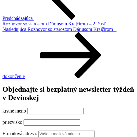
Predchádzajúca
Rozhovor so starostom Dáriusom Krajčírom – 2. časť
Ďalší
Nasledujúca
Rozhovor so starostom Dáriusom Krajčírom –
článok
dokončenie
Objednajte si bezplatný newsletter týždeň
v Devínskej
krstné meno
priezvisko
E-mailová adresa: