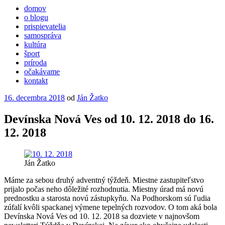
domov
o blogu
prispievatelia
samospráva
kultúra
šport
príroda
očakávame
kontakt
Publikované
16. decembra 2018
od
Ján Žatko
Devínska Nová Ves od 10. 12. 2018 do 16.
12. 2018
Ján Žatko
Máme za sebou druhý adventný týždeň. Miestne zastupiteľstvo
prijalo počas neho dôležité rozhodnutia. Miestny úrad má novú
prednostku a starosta novú zástupkyňu. Na Podhorskom sú ľudia
zúfalí kvôli spackanej výmene tepelných rozvodov. O tom aká bola
Devínska Nová Ves od 10. 12. 2018 sa dozviete v najnovšom