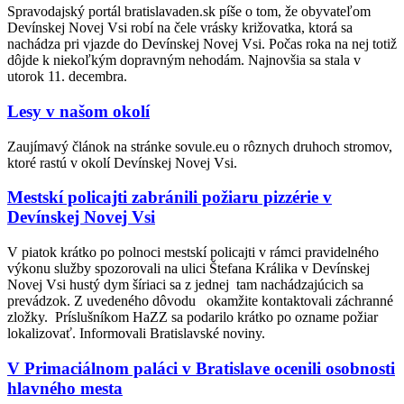
Spravodajský portál bratislavaden.sk píše o tom, že obyvateľom
Devínskej Novej Vsi robí na čele vrásky križovatka, ktorá sa
nachádza pri vjazde do Devínskej Novej Vsi. Počas roka na nej totiž
dôjde k niekoľkým dopravným nehodám. Najnovšia sa stala v
utorok 11. decembra.
Lesy v našom okolí
Zaujímavý článok na stránke sovule.eu o rôznych druhoch stromov,
ktoré rastú v okolí Devínskej Novej Vsi.
Mestskí policajti zabránili požiaru pizzérie v
Devínskej Novej Vsi
V piatok krátko po polnoci mestskí policajti v rámci pravidelného
výkonu služby spozorovali na ulici Štefana Králika v Devínskej
Novej Vsi hustý dym šíriaci sa z jednej tam nachádzajúcich sa
prevádzok. Z uvedeného dôvodu okamžite kontaktovali záchranné
zložky. Príslušníkom HaZZ sa podarilo krátko po ozname požiar
lokalizovať. Informovali Bratislavské noviny.
V Primaciálnom paláci v Bratislave ocenili osobnosti
hlavného mesta