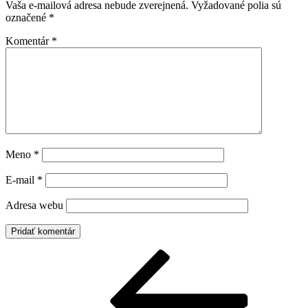
Vaša e-mailová adresa nebude zverejnená.
Vyžadované polia sú
označené
*
Komentár
*
Meno
*
E-mail
*
Adresa webu
Navigácia
Predchádzajúci
článok
v
článku