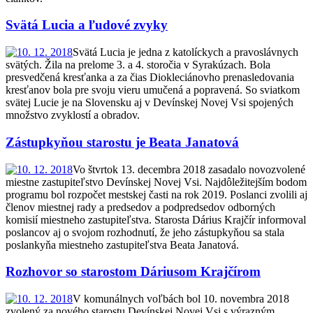
Svätá Lucia a ľudové zvyky
Svätá Lucia je jedna z katolíckych a pravoslávnych
svätých. Žila na prelome 3. a 4. storočia v Syrakúzach. Bola
presvedčená kresťanka a za čias Diokleciánovho prenasledovania
kresťanov bola pre svoju vieru umučená a popravená. So sviatkom
svätej Lucie je na Slovensku aj v Devínskej Novej Vsi spojených
množstvo zvyklostí a obradov.
Zástupkyňou starostu je Beata Janatová
Vo štvrtok 13. decembra 2018 zasadalo novozvolené
miestne zastupiteľstvo Devínskej Novej Vsi. Najdôležitejším bodom
programu bol rozpočet mestskej časti na rok 2019. Poslanci zvolili aj
členov miestnej rady a predsedov a podpredsedov odborných
komisií miestneho zastupiteľstva. Starosta Dárius Krajčír informoval
poslancov aj o svojom rozhodnutí, že jeho zástupkyňou sa stala
poslankyňa miestneho zastupiteľstva Beata Janatová.
Rozhovor so starostom Dáriusom Krajčírom
V komunálnych voľbách bol 10. novembra 2018
zvolený za nového starostu Devínskej Novej Vsi s výrazným