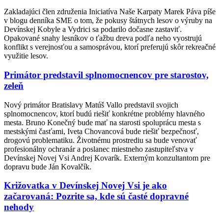
Zakladajúci člen združenia Iniciatíva Naše Karpaty Marek Páva píše
v blogu denníka SME o tom, že pokusy štátnych lesov o výruby na
Devínskej Kobyle a Vydrici sa podarilo dočasne zastaviť.
Opakované snahy lesníkov o ťažbu dreva podľa neho vyostrujú
konflikt s verejnosťou a samosprávou, ktorí preferujú skôr rekreačné
využitie lesov.
Primátor predstavil splnomocnencov pre starostov,
zeleň
Nový primátor Bratislavy Matúš Vallo predstavil svojich
splnomocnencov, ktorí budú riešiť konkrétne problémy hlavného
mesta. Bruno Konečný bude mať na starosti spoluprácu mesta s
mestskými časťami, Iveta Chovancová bude riešiť bezpečnosť,
drogovú problematiku. Životnému prostrediu sa bude venovať
profesionálny ochranár a poslanec miestneho zastupiteľstva v
Devínskej Novej Vsi Andrej Kovarík. Externým konzultantom pre
dopravu bude Ján Kovalčík.
Križovatka v Devínskej Novej Vsi je ako
začarovaná: Pozrite sa, kde sú časté dopravné
nehody