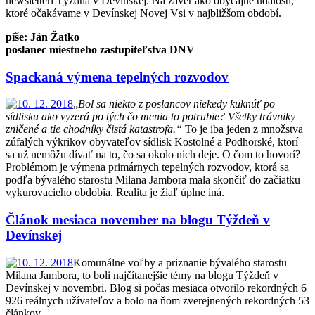
newsletteri Týždňa v Devínskej. Na záver ako obyčajne udalosti,
ktoré očakávame v Devínskej Novej Vsi v najbližšom období.
píše: Ján Žatko
poslanec miestneho zastupiteľstva DNV
Spackaná výmena tepelných rozvodov
„
Bol sa niekto z poslancov niekedy kuknúť po
sídlisku ako vyzerá po tých čo menia to potrubie? Všetky trávniky
zničené a tie chodníky čistá katastrofa.“
To je iba jeden z množstva
zúfalých výkrikov obyvateľov sídlisk Kostolné a Podhorské, ktorí
sa už nemôžu dívať na to, čo sa okolo nich deje. O čom to hovorí?
Problémom je výmena primárnych tepelných rozvodov, ktorá sa
podľa bývalého starostu Milana Jambora mala skončiť do začiatku
vykurovacieho obdobia. Realita je žiaľ úplne iná.
Článok mesiaca november na blogu Týždeň v
Devínskej
Komunálne voľby a priznanie bývalého starostu
Milana Jambora, to boli najčítanejšie témy na blogu Týždeň v
Devínskej v novembri. Blog si počas mesiaca otvorilo rekordných 6
926 reálnych užívateľov a bolo na ňom zverejnených rekordných 53
článkov.