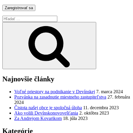
Hľadať:
Vyhľadávanie
Najnovšie články
Voľné priestory na podnikanie v Devínskej
7. marca 2024
Pozvánka na zasadnutie miestneho zastupiteľstva
27. februára
2024
Čistota našej obce je spoločná úloha
11. decembra 2023
Ako volili Devínskonovovešťania
2. októbra 2023
Za Andrejom Kovarikom
18. júla 2023
Kategórie