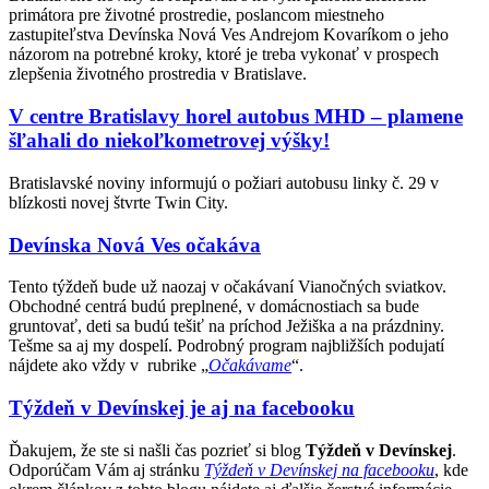
primátora pre životné prostredie, poslancom miestneho
zastupiteľstva Devínska Nová Ves Andrejom Kovaríkom o jeho
názorom na potrebné kroky, ktoré je treba vykonať v prospech
zlepšenia životného prostredia v Bratislave.
V centre Bratislavy horel autobus MHD – plamene
šľahali do niekoľkometrovej výšky!
Bratislavské noviny informujú o požiari autobusu linky č. 29 v
blízkosti novej štvrte Twin City.
Devínska Nová Ves očakáva
Tento týždeň bude už naozaj v očakávaní Vianočných sviatkov.
Obchodné centrá budú preplnené, v domácnostiach sa bude
gruntovať, deti sa budú tešiť na príchod Ježiška a na prázdniny.
Tešme sa aj my dospelí. Podrobný program najbližších podujatí
nájdete ako vždy v rubrike „
Očakávame
“.
Týždeň v Devínskej je aj na facebooku
Ďakujem, že ste si našli čas pozrieť si blog
Týždeň v Devínskej
.
Odporúčam Vám aj stránku
Týždeň v Devínskej na facebooku
, kde