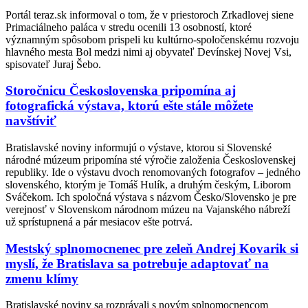
Portál teraz.sk informoval o tom, že v priestoroch Zrkadlovej siene
Primaciálneho paláca v stredu ocenili 13 osobností, ktoré
významným spôsobom prispeli ku kultúrno-spoločenskému rozvoju
hlavného mesta Bol medzi nimi aj obyvateľ Devínskej Novej Vsi,
spisovateľ Juraj Šebo.
Storočnicu Československa pripomína aj
fotografická výstava, ktorú ešte stále môžete
navštíviť
Bratislavské noviny informujú o výstave, ktorou si Slovenské
národné múzeum pripomína sté výročie založenia Československej
republiky. Ide o výstavu dvoch renomovaných fotografov – jedného
slovenského, ktorým je Tomáš Hulík, a druhým českým, Liborom
Sváčekom. Ich spoločná výstava s názvom Česko/Slovensko je pre
verejnosť v Slovenskom národnom múzeu na Vajanského nábreží
už sprístupnená a pár mesiacov ešte potrvá.
Mestský splnomocnenec pre zeleň Andrej Kovarik si
myslí, že Bratislava sa potrebuje adaptovať na
zmenu klímy
Bratislavské noviny sa rozprávali s novým splnomocnencom