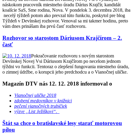
náskokom pracovník miestneho úradu Dárius Krajčír, kandidát
koalície SaS, Sme rodina, Nova. V pondelok 3. decembra 2018, iba
necelý týždeň potom ako prevzal túto funkciu, poskytol pre blog
Týždeň v Devínskej rozhovor. Venoval sa mi takmer hodinu, preto
vám dnes prinášam iba prvú časť rozhovoru.
Rozhovor so starostom Dáriusom Krajčírom – 2.
časť
Pokračovanie rozhovoru s novým starostom
Devínskej Novej Vsi Dáriusom Krajčírom po necelom jednom
týždni vo funkcii. Tentoraz o zlepšení fungovania miestneho úradu,
o zimnej údržbe, o korupcii jeho predchodcu a o Vianočnej uličke.
Magazín DTV nás 12. 12. 2018 informoval o
Vianočnej uličke 2018
zdobení medovníkov v knižnici
pečení vianočných trubičiek
výzve „List Ježiškovi“.
Štát sa chce o bratislavské lesy starať motorovou
pílou