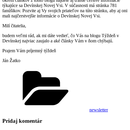
okrem článkov z tohto blogu nájdete aj ďalšie čerstvé informácie
týkajúce sa Devínskej Novej Vsi. V súčasnosti má stránka 781
fanúšikov. Pozvite aj Vy svojich priateľov na túto stránku, aby aj oni
mali najčerstvejšie informácie o Devínskej Novej Vsi.
Milí čitatelia,
budem veľmi rád, ak mi dáte vedieť, čo Vás na blogu Týždeň v
Devínskej najviac zaujalo a aké články Vám v ňom chýbajú.
Prajem Vám príjemný týždeň
Ján Žatko
Kategórie
newsletter
Pridaj komentár