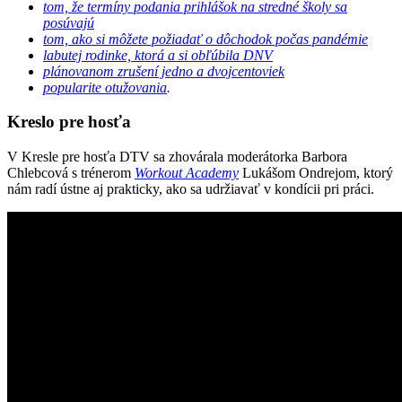
tom, že termíny podania prihlášok na stredné školy sa
posúvajú
tom, ako si môžete požiadať o dôchodok počas pandémie
labutej rodinke, ktorá a si obľúbila DNV
plánovanom zrušení jedno a dvojcentoviek
popularite otužovania
.
Kreslo pre hosťa
V Kresle pre hosťa DTV sa zhovárala moderátorka Barbora
Chlebcová s trénerom
Workout Academy
Lukášom Ondrejom, ktorý
nám radí ústne aj prakticky, ako sa udržiavať v kondícii pri práci.