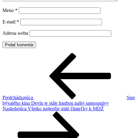
Meno
*
E-mail
*
Adresa webu
Navigácia
Predchádzajúci
článok
v
článku
Predchádzajúca
Stav
bývalého kina Devín je stále hanbou našej samosprávy
Ďalší
Nasledujúca
Všetko najlepšie milé čitateľky k MDŽ
článok