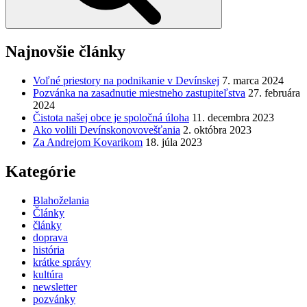
Najnovšie články
Voľné priestory na podnikanie v Devínskej
7. marca 2024
Pozvánka na zasadnutie miestneho zastupiteľstva
27. februára
2024
Čistota našej obce je spoločná úloha
11. decembra 2023
Ako volili Devínskonovovešťania
2. októbra 2023
Za Andrejom Kovarikom
18. júla 2023
Kategórie
Blahoželania
Články
články
doprava
história
krátke správy
kultúra
newsletter
pozvánky