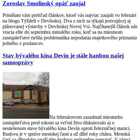
Zoroslav Smolinský opäť zaujal
Prinášam vám prehľad článkov, ktoré vás najviac zaujali vo februári
na blogu Týždeň v Devínskej. Dva z nich sa týkajú jestvujúcej aj
plánovanej výstavby v Devínskej Novej Vsi. Najčítanejší článok nás
vracia ešte do septembra minulého roku, keď sa na miestnom
zastupiteľstve riešila problematika nepodania majetkového priznania
jedného z poslancov.
Stav bývalého kina Devín je stále hanbou našej
samosprávy
Na februárovom zasadnutí miestneho
zastupiteľstva pred rokom sa veľmi živo diskutovalo aj o
neutešenom stave bývalého kina Devín oproti železničnej stanici.
Budova je v správe mestskej časti a už dlhé roky chátra. Mestská
časť sa dlhodobo snaží túto budovu neúspešne prenajať. V rámci