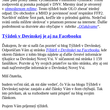
zodpovedá aj ponuka podujatí v DNV. Miestny úrad je otvorený
v
obmedzenom režime
.
Tento týždeň bude OLO zberať triedný
odpad. Do obchodov a MHD je povinnosť nosiť respirátor FFP2.
Navštíviť môžete Šrot park, keďže ide o prírodnú galériu. Nedeľnú
svätú omšu môžete sledovať v priamom prenose na internete. Ďalšie
podrobnosti sa dozviete ako obyčajne v rubrike „
Očakávame
“.
Týždeň v Devínskej je aj na Facebooku
Ďakujem, že ste si našli čas pozrieť si blog Týždeň v Devínskej.
Odporúčam Vám aj stránku
Týždeň v Devínskej na Facebooku
, kde
okrem článkov z tohto blogu nájdete aj ďalšie čerstvé informácie
týkajúce sa Devínskej Novej Vsi. V súčasnosti má stránka 1 159
fanúšikov. Pozvite aj Vy svojich priateľov na túto stránku, aby aj oni
mali najčerstvejšie informácie o Devínskej Novej Vsi.
Milí čitatelia,
budem veľmi rád, ak mi dáte vedieť, čo Vás na blogu Týždeň v
Devínskej najviac zaujalo a aké články Vám v ňom chýbajú. Tak
isto privítam, ak sa rozhodnete sami prispieť na blog svojim
článkom.
Prajem Vám príjemný týždeň.