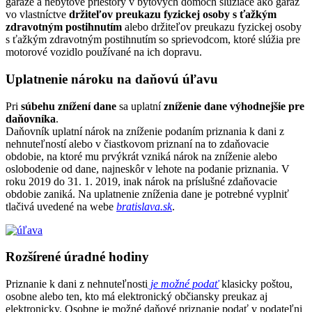
garáže a nebytové priestory v bytových domoch slúžiace ako garáž
vo vlastníctve
držiteľov preukazu fyzickej osoby s ťažkým
zdravotným postihnutím
alebo držiteľov preukazu fyzickej osoby
s ťažkým zdravotným postihnutím so sprievodcom, ktoré slúžia pre
motorové vozidlo používané na ich dopravu.
Uplatnenie nároku na daňovú úľavu
Pri
súbehu znížení dane
sa uplatní
zníženie dane výhodnejšie pre
daňovníka
.
Daňovník uplatní nárok na zníženie podaním priznania k dani z
nehnuteľností alebo v čiastkovom priznaní na to zdaňovacie
obdobie, na ktoré mu prvýkrát vzniká nárok na zníženie alebo
oslobodenie od dane, najneskôr v lehote na podanie priznania. V
roku 2019 do 31. 1. 2019, inak nárok na príslušné zdaňovacie
obdobie zaniká. Na uplatnenie zníženia dane je potrebné vyplniť
tlačivá uvedené na webe
bratislava.sk
.
Rozšírené úradné hodiny
Priznanie k dani z nehnuteľnosti
je možné podať
klasicky poštou,
osobne alebo ten, kto má elektronický občiansky preukaz aj
elektronicky. Osobne je možné daňové priznanie podať v podateľni