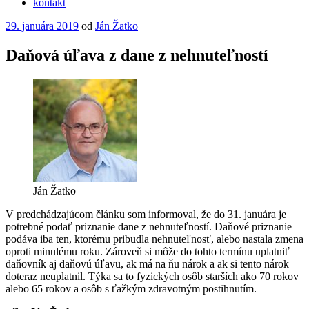
kontakt
Publikované
29. januára 2019
od
Ján Žatko
Daňová úľava z dane z nehnuteľností
Ján Žatko
V predchádzajúcom článku som informoval, že do 31. januára je
potrebné podať priznanie dane z nehnuteľností. Daňové priznanie
podáva iba ten, ktorému pribudla nehnuteľnosť, alebo nastala zmena
oproti minulému roku. Zároveň si môže do tohto termínu uplatniť
daňovník aj daňovú úľavu, ak má na ňu nárok a ak si tento nárok
doteraz neuplatnil. Týka sa to fyzických osôb starších ako 70 rokov
alebo 65 rokov a osôb s ťažkým zdravotným postihnutím.