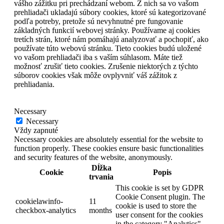
vášho zážitku pri prechádzaní webom. Z nich sa vo vašom
prehliadači ukladajú súbory cookies, ktoré sú kategorizované
podľa potreby, pretože sú nevyhnutné pre fungovanie
základných funkcií webovej stránky. Používame aj cookies
tretích strán, ktoré nám pomáhajú analyzovať a pochopiť, ako
používate túto webovú stránku. Tieto cookies budú uložené
vo vašom prehliadači iba s vaším súhlasom. Máte tiež
možnosť zrušiť tieto cookies. Zrušenie niektorých z týchto
súborov cookies však môže ovplyvniť váš zážitok z
prehliadania.
Necessary
Necessary
Vždy zapnuté
Necessary cookies are absolutely essential for the website to
function properly. These cookies ensure basic functionalities
and security features of the website, anonymously.
Dĺžka
Cookie
Popis
trvania
This cookie is set by GDPR
Cookie Consent plugin. The
cookielawinfo-
11
cookie is used to store the
checkbox-analytics
months
user consent for the cookies
in the category "Analytics".