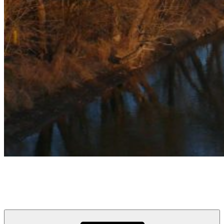
týždeň v Devínskej
prvý informačno-spravodajský blog pre obyvateľov a návštevníkov
Devínskej Novej Vsi