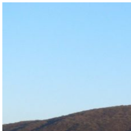
Prejsť
na
obsah