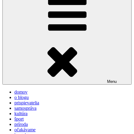
Menu
domov
o blogu
prispievatelia
samospráva
kultúra
šport
príroda
očakávame