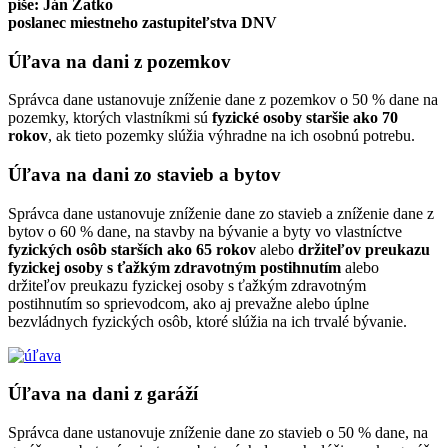
píše: Ján Žatko
poslanec miestneho zastupiteľstva DNV
Úľava na dani z pozemkov
Správca dane ustanovuje zníženie dane z pozemkov o 50 % dane na
pozemky, ktorých vlastníkmi sú
fyzické osoby staršie ako 70
rokov
, ak tieto pozemky slúžia výhradne na ich osobnú potrebu.
Úľava na dani zo stavieb a bytov
Správca dane ustanovuje zníženie dane zo stavieb a zníženie dane z
bytov o 60 % dane, na stavby na bývanie a byty vo vlastníctve
fyzických osôb starších ako 65 rokov
alebo
držiteľov preukazu
fyzickej osoby s ťažkým zdravotným postihnutím
alebo
držiteľov preukazu fyzickej osoby s ťažkým zdravotným
postihnutím so sprievodcom, ako aj prevažne alebo úplne
bezvládnych fyzických osôb, ktoré slúžia na ich trvalé bývanie.
Úľava na dani z garáží
Správca dane ustanovuje zníženie dane zo stavieb o 50 % dane, na