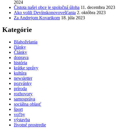
2024
Čistota našej obce je spoločná úloha
11. decembra 2023
Ako volili Devínskonovovešťania
2. októbra 2023
Za Andrejom Kovarikom
18. júla 2023
Kategórie
Blahoželania
články
Články
doprava
história
krátke správy
kultúra
newsletter
pozvánky
príroda
rozhovory
samospráva
sociálna oblasť
šport
voľby
výstavba
životné prostredie