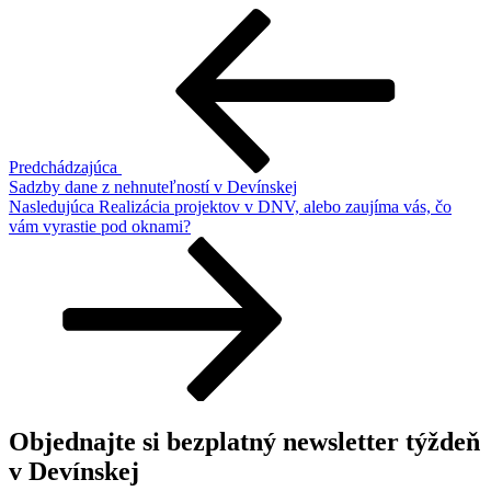
Navigácia
Predchádzajúci
článok
v
článku
Predchádzajúca
Sadzby dane z nehnuteľností v Devínskej
Ďalší
Nasledujúca
Realizácia projektov v DNV, alebo zaujíma vás, čo
článok
vám vyrastie pod oknami?
Objednajte si bezplatný newsletter týždeň
v Devínskej