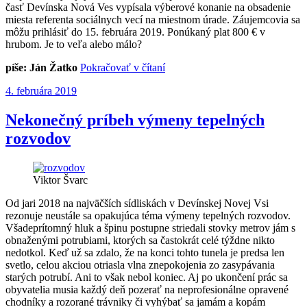
časť Devínska Nová Ves vypísala výberové konanie na obsadenie
miesta referenta sociálnych vecí na miestnom úrade. Záujemcovia sa
môžu prihlásiť do 15. februára 2019. Ponúkaný plat 800 € v
hrubom. Je to veľa alebo málo?
„Je
píše: Ján Žatko
Pokračovať v čítaní
plat
Publikované
4. februára 2019
úradníka
na
miestnom
Nekonečný príbeh výmeny tepelných
úrade
rozvodov
DNV
adekvátny?“
Viktor Švarc
Od jari 2018 na najväčších sídliskách v Devínskej Novej Vsi
rezonuje neustále sa opakujúca téma výmeny tepelných rozvodov.
Všadeprítomný hluk a špinu postupne striedali stovky metrov jám s
obnaženými potrubiami, ktorých sa častokrát celé týždne nikto
nedotkol. Keď už sa zdalo, že na konci tohto tunela je predsa len
svetlo, celou akciou otriasla vlna znepokojenia zo zasypávania
starých potrubí. Ani to však nebol koniec. Aj po ukončení prác sa
obyvatelia musia každý deň pozerať na neprofesionálne opravené
chodníky a rozorané trávniky či vyhýbať sa jamám a kopám