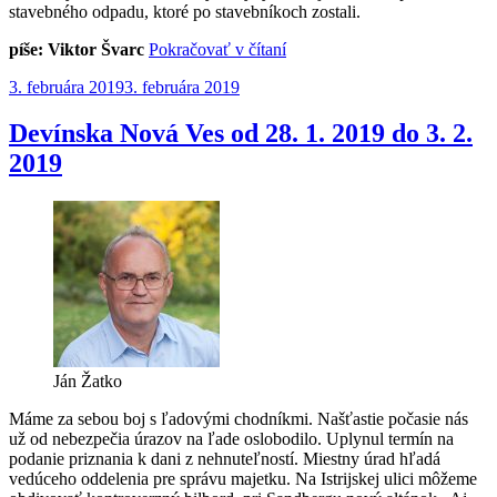
stavebného odpadu, ktoré po stavebníkoch zostali.
„Nekonečný
píše: Viktor Švarc
Pokračovať v čítaní
príbeh
Publikované
3. februára 2019
3. februára 2019
výmeny
tepelných
rozvodov“
Devínska Nová Ves od 28. 1. 2019 do 3. 2.
2019
Ján Žatko
Máme za sebou boj s ľadovými chodníkmi. Našťastie počasie nás
už od nebezpečia úrazov na ľade oslobodilo. Uplynul termín na
podanie priznania k dani z nehnuteľností. Miestny úrad hľadá
vedúceho oddelenia pre správu majetku. Na Istrijskej ulici môžeme