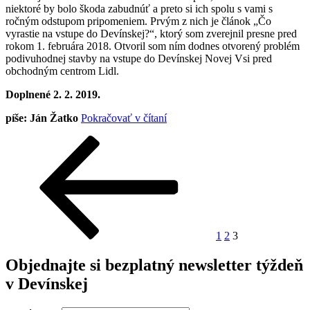
niektoré by bolo škoda zabudnúť a preto si ich spolu s vami s
ročným odstupom pripomeniem. Prvým z nich je článok „Čo
vyrastie na vstupe do Devínskej?“, ktorý som zverejnil presne pred
rokom 1. februára 2018. Otvoril som ním dodnes otvorený problém
podivuhodnej stavby na vstupe do Devínskej Novej Vsi pred
obchodným centrom Lidl.
Doplnené 2. 2. 2019.
„Stalo
píše: Ján Žatko
Pokračovať v čítaní
sa
Stránkovanie
Predchádzajúca
Stránka
Stránka
Stránka
pred
stránka
rokom:
príspevkov
Čo
vyrastie
na
vstupe
do
Devínskej?“
1
2
3
Objednajte si bezplatný newsletter týždeň
v Devínskej