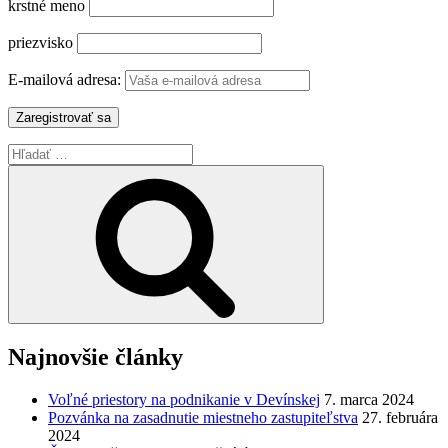
krstné meno
priezvisko
E-mailová adresa:
Hľadať:
Vyhľadávanie
Najnovšie články
Voľné priestory na podnikanie v Devínskej
7. marca 2024
Pozvánka na zasadnutie miestneho zastupiteľstva
27. februára
2024