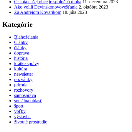
Čistota našej obce je spoločná úloha
11. decembra 2023
Ako volili Devínskonovovešťania
2. októbra 2023
Za Andrejom Kovarikom
18. júla 2023
Kategórie
Blahoželania
Články
články
doprava
história
krátke správy
kultúra
newsletter
pozvánky
príroda
rozhovory
samospráva
sociálna oblasť
šport
voľby
výstavba
životné prostredie