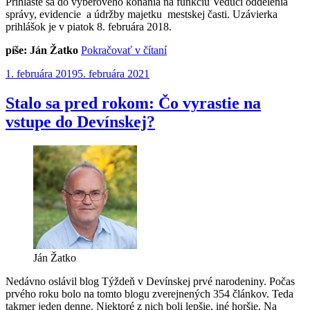
Prihláste sa do výberového konania na funkciu Vedúci oddelenia
správy, evidencie a údržby majetku mestskej časti. Uzávierka
prihlášok je v piatok 8. februára 2018.
„Chcete
píše: Ján Žatko
Pokračovať v čítaní
pracovať
Publikované
1. februára 2019
5. februára 2021
na
miestnom
úrade?“
Stalo sa pred rokom: Čo vyrastie na
vstupe do Devínskej?
Ján Žatko
Nedávno oslávil blog Týždeň v Devínskej prvé narodeniny. Počas
prvého roku bolo na tomto blogu zverejnených 354 článkov. Teda
takmer jeden denne. Niektoré z nich boli lepšie, iné horšie. Na