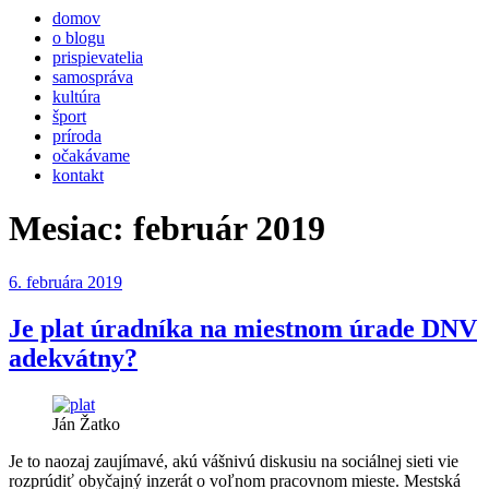
domov
o blogu
prispievatelia
samospráva
kultúra
šport
príroda
očakávame
kontakt
Mesiac:
február 2019
Publikované
6. februára 2019
Je plat úradníka na miestnom úrade DNV
adekvátny?
Ján Žatko
Je to naozaj zaujímavé, akú vášnivú diskusiu na sociálnej sieti vie
rozprúdiť obyčajný inzerát o voľnom pracovnom mieste. Mestská