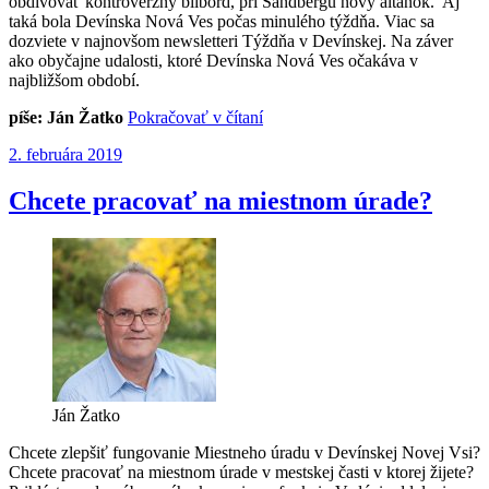
obdivovať kontroverzný bilbord, pri Sandbergu nový altánok. Aj
taká bola Devínska Nová Ves počas minulého týždňa. Viac sa
dozviete v najnovšom newsletteri Týždňa v Devínskej. Na záver
ako obyčajne udalosti, ktoré Devínska Nová Ves očakáva v
najbližšom období.
„Devínska
píše: Ján Žatko
Pokračovať v čítaní
Nová
Publikované
2. februára 2019
Ves
od
28.
Chcete pracovať na miestnom úrade?
1.
2019
do
3.
2.
2019“
Ján Žatko
Chcete zlepšiť fungovanie Miestneho úradu v Devínskej Novej Vsi?
Chcete pracovať na miestnom úrade v mestskej časti v ktorej žijete?