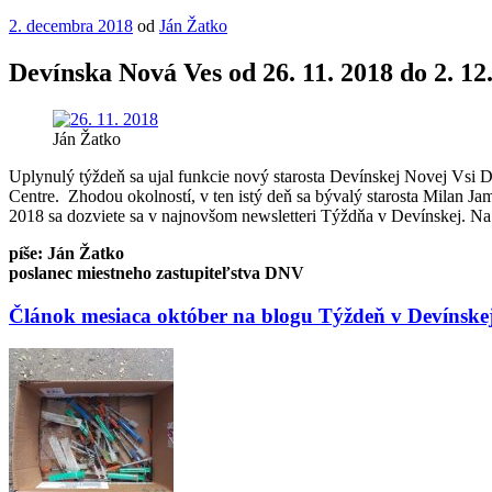
Publikované
2. decembra 2018
od
Ján Žatko
Devínska Nová Ves od 26. 11. 2018 do 2. 12
Ján Žatko
Uplynulý týždeň sa ujal funkcie nový starosta Devínskej Novej Vsi Dá
Centre. Zhodou okolností, v ten istý deň sa bývalý starosta Milan J
2018 sa dozviete sa v najnovšom newsletteri Týždňa v Devínskej. Na
píše: Ján Žatko
poslanec miestneho zastupiteľstva DNV
Článok mesiaca október na blogu Týždeň v Devínske