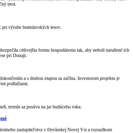
ný trest.
ri výrube bratislavských lesov.
bezpečila citlivejšiu formu hospodárenia tak, aby neboli narušené ich
se pri Dunaji.
d dokončením a s druhou etapou sa začína. Investorom projektu je
ými podlažiami.
seň, termín sa posúva na jar budúceho roka.
pné
miestneho zastupiteľstva v Devínskej Novej Vsi a rozsudkom