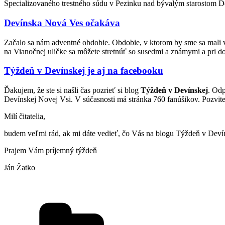
Špecializovaného trestného súdu v Pezinku nad bývalým starostom
Devínska Nová Ves očakáva
Začalo sa nám adventné obdobie. Obdobie, v ktorom by sme sa mali via
na Vianočnej uličke sa môžete stretnúť so susedmi a známymi a pri d
Týždeň v Devínskej je aj na facebooku
Ďakujem, že ste si našli čas pozrieť si blog
Týždeň v Devínskej
. Od
Devínskej Novej Vsi. V súčasnosti má stránka 760 fanúšikov. Pozvite a
Milí čitatelia,
budem veľmi rád, ak mi dáte vedieť, čo Vás na blogu Týždeň v Deví
Prajem Vám príjemný týždeň
Ján Žatko
Kategórie