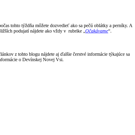
 počas tohto týždňa môžete dozvedieť ako sa pečú oblátky a perníky. A
ižších podujatí nájdete ako vždy v rubrike „
Očakávame
“.
lánkov z tohto blogu nájdete aj ďalšie čerstvé informácie týkajúce sa
 informácie o Devínskej Novej Vsi.