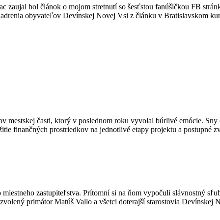
iac zaujal bol článok o mojom stretnutí so šesťstou fanúšičkou FB strá
adrenia obyvateľov Devínskej Novej Vsi z článku v Bratislavskom kur
 mestskej časti, ktor
ý v poslednom roku vyvolal búrlivé emócie. Sny 
žitie finančných prostriedkov na jednotlivé etapy projektu a postupné
 miestneho zastupiteľstva. Prítomní si na ňom vypočuli slávnostný sľ
zvolený primátor Matúš Vallo a všetci doterajší starostovia Devínskej 