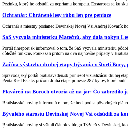
Pezinku, ktorý ho odsúdil za nepriamu korupciu. Exstarosta sa ku skut
Ochranár: Chránené lesy rúbu len pre peniaze
Ochranár a miestny poslanec Devínskej Novej Vsi Andrej Kovarík ho
SaS vyzvala ministerku Matečnú, aby dala pokyn L
Portál finreport.sk informoval o tom, že SaS vyzvala ministerku pôdoh
dôležité funkcie. Poukázali pritom na dva najnovšie prípady v Bratis
Začína výstavba druhej etapy bývania v štvrti Bory, 
Spravodajský portál bratislavaden.sk priniesol vizualizáciu druhej e
Penta Real Estate, pričom druhá etapa prinesie 287 bytov, ktoré bud
Plaváreň na Boroch otvoria až na jar: Čo zabrzdilo j
Bratislavské noviny informujú o tom, že hoci podľa pôvodných plánov
Bývalého starostu Devínskej Novej Vsi odsúdili za ko
Bratislavské noviny si všimli článok v blogu Týždeň v Devínskej, k