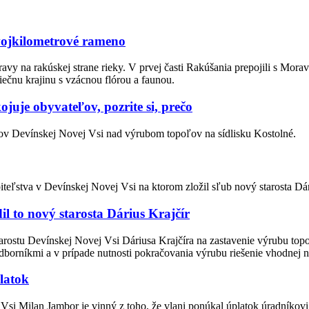
vojkilometrové rameno
oravy na rakúskej strane rieky. V prvej časti Rakúšania prepojili s Mor
iečnu krajinu s vzácnou flórou a faunou.
juje obyvateľov, pozrite si, prečo
eľov Devínskej Novej Vsi nad výrubom topoľov na sídlisku Kostolné.
ľstva v Devínskej Novej Vsi na ktorom zložil sľub nový starosta Dári
l to nový starosta Dárius Krajčír
arostu Devínskej Novej Vsi Dáriusa Krajčíra na zastavenie výrubu topo
dborníkmi a v prípade nutnosti pokračovania výrubu riešenie vhodnej 
latok
 Vsi Milan Jambor je vinný z toho, že vlani ponúkal úplatok úradníkov