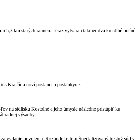
avou 5,3 km starých ramien. Teraz vytvárali takmer dva km dlhé bočné
us Krajčír a noví poslanci a poslankyne.
ľov na sídlisku Kostolné a jeho úmysle následne pristúpiť ku
náhradnej výsadby.
i za vydanie povolenia. Rozhodol o tom Špecializovaný trestný súd v