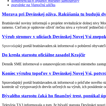
kompetenciách orgánov miestnej samosprávy
pozvánke na Vianočnú uličku
.
Morava pri Devínskej ožíva, Rakúšania tu budujú d
Bratislavské noviny informujú o projekte revitalizácie dolnej nivy M
rameno. Cieľom je opätovne oživiť riečnu nivu a vytvoriť jedinečnú r
Výrub stromov v uliciach Devínskej Novej Vsi znepoko
Spravodaj
ský portál bratislavaden.sk informoval o pobúrení obyvat
Do kresla starostu oficiálne zasadol Krajčír
Denník SME informoval o ustanovujúcom rokovaní miestneho zastupite
Koniec výrubu topoľov v Devínskej Novej Vsi, potvrdi
Spravodajský portál bratislavaden.sk informoval o prísľube nového st
kontrole už vytypovaných drevín určených na výrub, ich posúdenie o
Bývalého starostu čaká ho finančný trest, ponúkal úp
Televízia TA3 informovala o tom, že bývalý starosta Devínskej novej