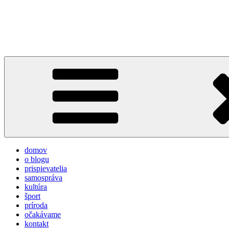
Prejsť
na
týždeň v Devínskej
obsah
prvý informačno-spravodajský blog pre obyvateľov a návštevníkov 
domov
o blogu
prispievatelia
samospráva
kultúra
šport
príroda
očakávame
kontakt