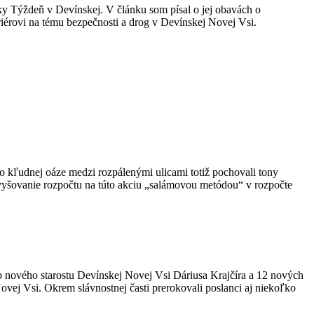
nky Týždeň v Devínskej. V článku som písal o jej obavách o
iérovi na tému bezpečnosti a drog v Devínskej Novej Vsi.
o k
ľudnej oáze medzi rozpálenými ulicami totiž pochovali tony
 zvyšovanie rozpočtu na túto akciu „salámovou metódou“ v rozpočte
ub nového starostu Devínskej Novej Vsi Dáriusa Krajčíra a 12 nových
Novej Vsi. Okrem slávnostnej časti prerokovali poslanci aj niekoľko