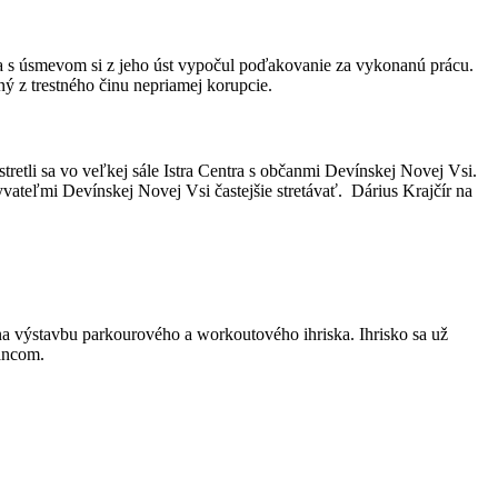
i a s úsmevom si z jeho úst vypočul poďakovanie za vykonanú prácu.
ný z trestného činu nepriamej korupcie.
tretli sa vo veľkej sále Istra Centra s občanmi Devínskej Novej Vsi.
byvateľmi Devínskej Novej Vsi častejšie stretávať. Dárius Krajčír na
na výstavbu parkourového a workoutového ihriska. Ihrisko sa už
lancom.