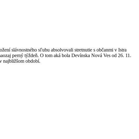
žení slávnostného sľubu absolvovali stretnutie s občanmi v Istra
 naozaj perný týždeň. O tom aká bola Devínska Nová Ves od 26. 11.
v najbližšom období.