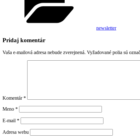
newsletter
Pridaj komentár
Vaša e-mailová adresa nebude zverejnená.
Vyžadované polia sú ozna
Komentár
*
Meno
*
E-mail
*
Adresa webu