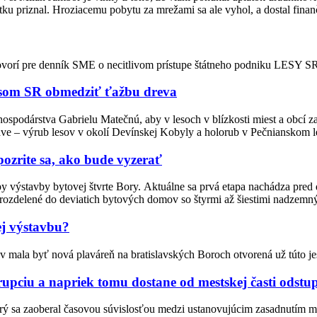
ku priznal. Hroziacemu pobytu za mrežami sa ale vyhol, a dostal finanč
vorí pre denník SME o necitlivom prístupe štátneho podniku LESY SR p
esom SR obmedziť ťažbu dreva
ospodárstva Gabrielu Matečnú, aby v lesoch v blízkosti miest a obcí za
lave – výrub lesov v okolí Devínskej Kobyly a holorub v Pečnianskom le
pozrite sa, ako bude vyzerať
tapy výstavby bytovej štvrte Bory. Aktuálne sa prvá etapa nachádza pre
ú rozdelené do deviatich bytových domov so štyrmi až šiestimi nadzemn
ej výstavbu?
 mala byť nová plaváreň na bratislavských Boroch otvorená už túto je
rupciu a napriek tomu dostane od mestskej časti odstu
torý sa zaoberal časovou súvislosťou medzi ustanovujúcim zasadnutím 