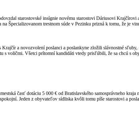
odovzdal starostovské insígnie novému starostovi Dáriusovi Krajčírov
a na Špecializovanom trestnom súde v Pezinku prizná k tomu, že je vin
rajčír a novozvolení poslanci a poslankyne zložili slávnostné sľuby, s
u s voličmi. Všetci prítomní kandidáti vtedy prisľúbili, že sa chcú s o
 mestská časť dotáciu 5 000 € od Bratislavského samosprávneho kraja 
 spokojní. Jeden z obyvateľov sídliska kvôli tomu píše starostovi a pos