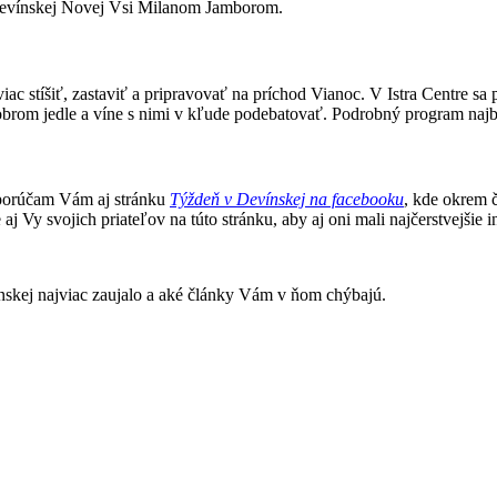
 Devínskej Novej Vsi Milanom Jamborom.
c stíšiť, zastaviť a pripravovať na príchod Vianoc. V Istra Centre sa
obrom jedle a víne s nimi v kľude podebatovať. Podrobný program najbl
porúčam Vám aj stránku
Týždeň v Devínskej na facebooku
, kde okrem č
j Vy svojich priateľov na túto stránku, aby aj oni mali najčerstvejšie
nskej najviac zaujalo a aké články Vám v ňom chýbajú.