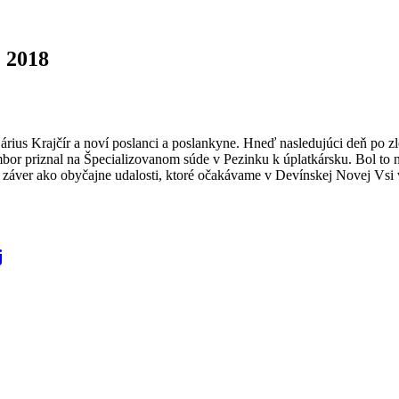
. 2018
rius Krajčír a noví poslanci a poslankyne. Hneď nasledujúci deň po zlo
ambor priznal na Špecializovanom súde v Pezinku k úplatkársku. Bol to
 záver ako obyčajne udalosti, ktoré očakávame v Devínskej Novej Vsi 
j