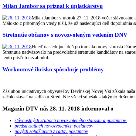
Milan Jambor sa priznal k úplatkárstvu
Milan Jambor v utorok 27. 11. 2018 večer slávnostne 
Málokto z prítomných vtedy tušil, že už nasledujúci deň dopoludnia s
Stretnutie občanov s novozvoleným vedením DNV
Hneď nasledujúci deň po tom ako nový starosta Dárius K
Stretnutie nadväzovalo na predvolebné stretnutie kandidátov na starost
tento prísľub nezabudol.
Workoutové ihrisko spôsobuje problémy
Zásluhou iniciatívnych obyvateľov Devínskej Novej Vsi získala naša
začalo stavať na sídlisku Stred. Nie všetci sú však s takýmto riešením
Magazín DTV nás 28. 11. 2018 informoval o
slávnostných sľuboch novozvoleného starostu a poslancov
predsavzatiach novozvolených poslancov
nových sobášiacich z radov poslancov