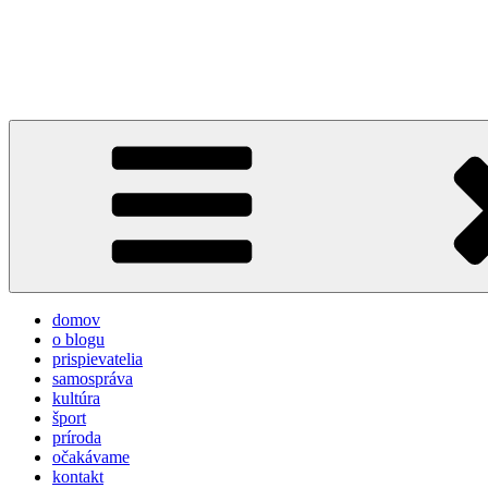
Prejsť
na
týždeň v Devínskej
obsah
prvý informačno-spravodajský blog pre obyvateľov a návštevníkov 
domov
o blogu
prispievatelia
samospráva
kultúra
šport
príroda
očakávame
kontakt