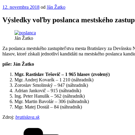
Publikované
12. novembra 2018
od
Ján Žatko
Výsledky voľby poslanca mestského zastup
Ján Žatko
Za poslanca mestského zastupiteľstva mesta Bratislavy za Devínsku N
hlasov, ktoré získali jednotliví kandidáti na mestského poslanca kand
píše: Ján Žatko
Mgr. Rastislav Tešovič – 1 965 hlasov (zvolený)
Mgr. Andrej Kovarík – 1 210 (náhradník)
Zoroslav Smolinský – 947 (náhradník)
Adrian Jankovič – 915 (náhradník)
Ing. Peter Hanulík – 562 (náhradník)
Mgr. Martin Bavolár – 306 (náhradník)
Mgr. Matej Dostál – 84 (náhradník)
Zdroj:
bratislava.sk
Kategórie