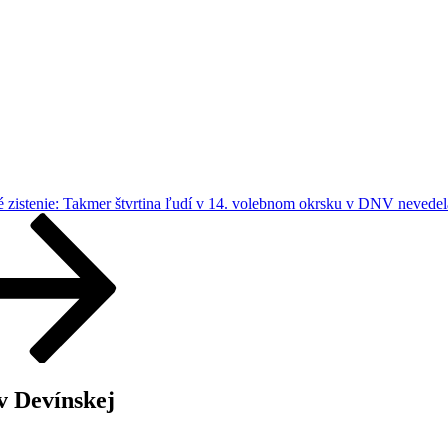
é zistenie: Takmer štvrtina ľudí v 14. volebnom okrsku v DNV nevedela
v Devínskej