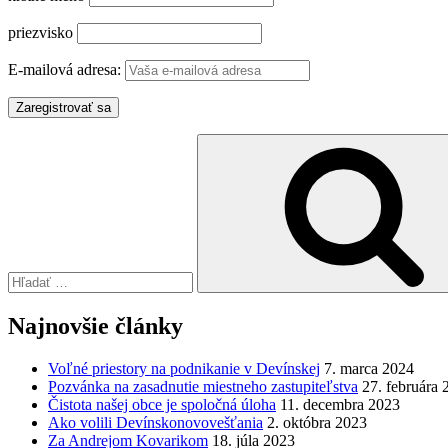
priezvisko
E-mailová adresa:
Hľadať:
Najnovšie články
Voľné priestory na podnikanie v Devínskej
7. marca 2024
Pozvánka na zasadnutie miestneho zastupiteľstva
27. februára 
Čistota našej obce je spoločná úloha
11. decembra 2023
Ako volili Devínskonovovešťania
2. októbra 2023
Za Andrejom Kovarikom
18. júla 2023