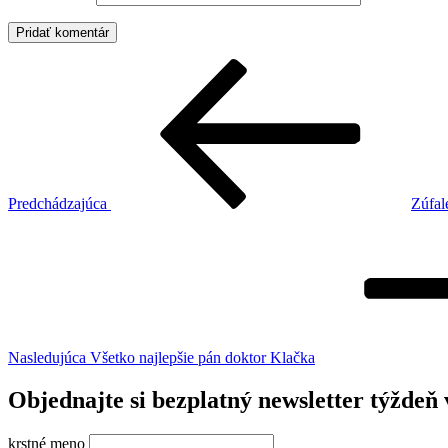
Navigácia
Predchádzajúci
článok
v
článku
Predchádzajúca
Zúfal
Ďalší
článok
Nasledujúca
Všetko najlepšie pán doktor Klačka
Objednajte si bezplatný newsletter týždeň 
krstné meno