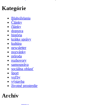
Kategórie
Blahoželania
Články
články
doprava
história
krátke správy
kultúra
newsletter
pozvánky
príroda
rozhovory
samospráva
sociálna oblasť
šport
voľby
výstavba
životné prostredie
Archív