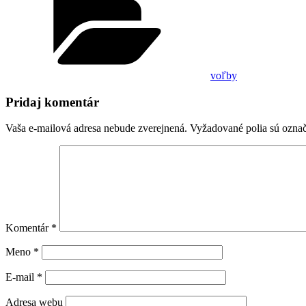
voľby
Pridaj komentár
Vaša e-mailová adresa nebude zverejnená.
Vyžadované polia sú ozna
Komentár
*
Meno
*
E-mail
*
Adresa webu