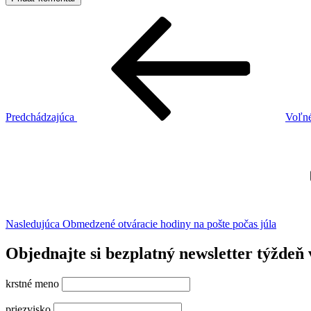
Navigácia
Predchádzajúci
článok
v
článku
Predchádzajúca
Voľné
Ďalší
článok
Nasledujúca
Obmedzené otváracie hodiny na pošte počas júla
Objednajte si bezplatný newsletter týždeň 
krstné meno
priezvisko