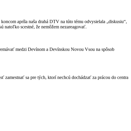
koncom apríla naša drahá DTV na túto tému odvysielala „diskusiu“,
u, sú natoľko scestné, že nemôžem nezareagovať.
ude premávať medzi Devínom a Devínskou Novou Vsou na spôsob
osť zamestnať sa pre tých, ktorí nechcú dochádzať za prácou do centra