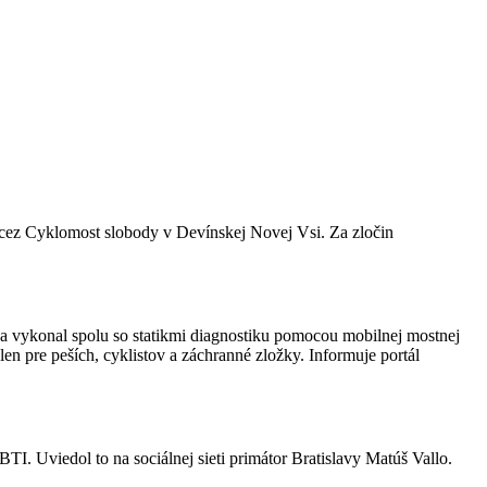
ť cez Cyklomost slobody v Devínskej Novej Vsi. Za zločin
a vykonal spolu so statikmi diagnostiku pomocou mobilnej mostnej
en pre peších, cyklistov a záchranné zložky. Informuje portál
TI. Uviedol to na sociálnej sieti primátor Bratislavy Matúš Vallo.