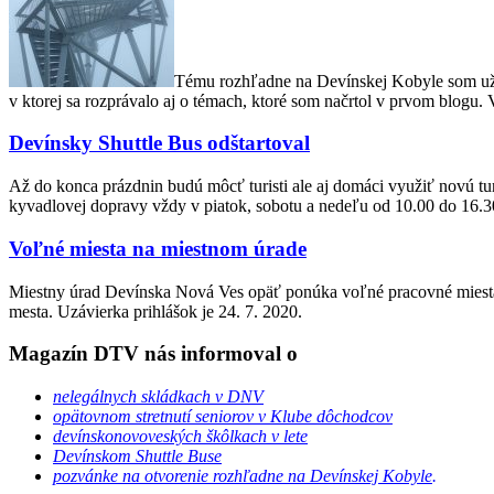
Tému rozhľadne na Devínskej Kobyle som už c
v ktorej sa rozprávalo aj o témach, ktoré som načrtol v prvom blogu. 
Devínsky Shuttle Bus odštartoval
Až do konca prázdnin budú môcť turisti ale aj domáci využiť novú t
kyvadlovej dopravy vždy v piatok, sobotu a nedeľu od 10.00 do 16.30 
Voľné miesta na miestnom úrade
Miestny úrad Devínska Nová Ves opäť ponúka voľné pracovné miesta, te
mesta. Uzávierka prihlášok je 24. 7. 2020.
Magazín DTV nás informoval o
nelegálnych skládkach v DNV
opätovnom stretnutí seniorov v Klube dôchodcov
devínskonovoveských škôlkach v lete
Devínskom Shuttle Buse
pozvánke na otvorenie rozhľadne na Devínskej Kobyle
.