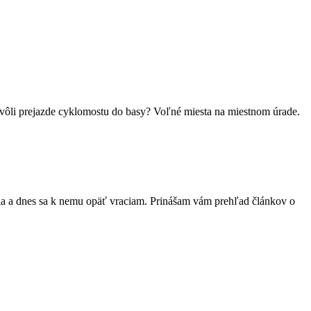
vôli prejazde cyklomostu do basy? Voľné miesta na miestnom úrade.
la a dnes sa k nemu opäť vraciam. Prinášam vám prehľad článkov o