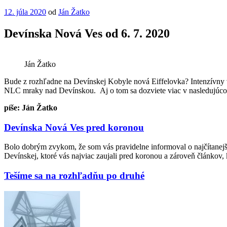
Publikované
12. júla 2020
od
Ján Žatko
Devínska Nová Ves od 6. 7. 2020
Ján Žatko
Bude z rozhľadne na Devínskej Kobyle nová Eiffelovka? Intenzívny v
NLC mraky nad Devínskou. Aj o tom sa dozviete viac v nasledujúc
píše: Ján Žatko
Devínska Nová Ves pred koronou
Bolo dobrým zvykom, že som vás pravidelne informoval o najčítanejš
Devínskej, ktoré vás najviac zaujali pred koronou a zároveň článkov, 
Tešíme sa na rozhľadňu po druhé