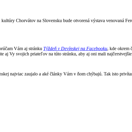
eu kultúry Chorvátov na Slovensku bude otvorená výstava venovaná Fer
porúčam Vám aj stránku
Týždeň v Devínskej na Facebooku
, kde okrem č
 aj Vy svojich priateľov na túto stránku, aby aj oni mali najčerstvejš
kej najviac zaujalo a aké články Vám v ňom chýbajú. Tak isto privíta