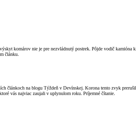
ýskyt komárov nie je pre nezvládnutý postrek. Pôjde vodič kamióna k
om článku.
ích článkoch na blogu Týždeň v Devínskej. Korona tento zvyk preruši
ktoré vás najviac zaujali v uplynulom roku. Príjemné čítanie.