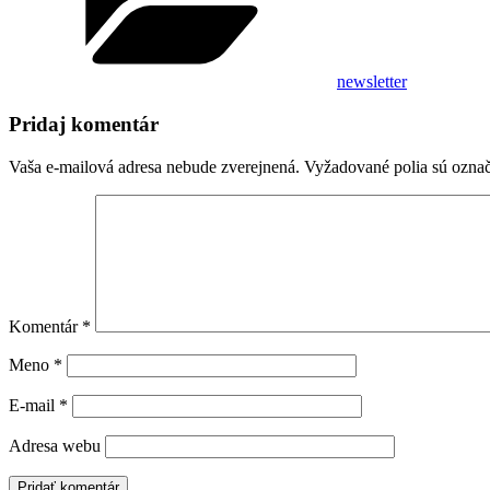
newsletter
Pridaj komentár
Vaša e-mailová adresa nebude zverejnená.
Vyžadované polia sú ozna
Komentár
*
Meno
*
E-mail
*
Adresa webu