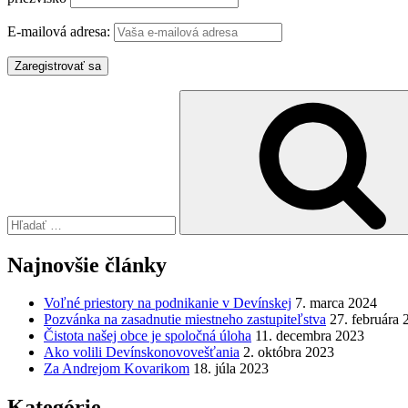
E-mailová adresa:
Hľadať:
Najnovšie články
Voľné priestory na podnikanie v Devínskej
7. marca 2024
Pozvánka na zasadnutie miestneho zastupiteľstva
27. februára 
Čistota našej obce je spoločná úloha
11. decembra 2023
Ako volili Devínskonovovešťania
2. októbra 2023
Za Andrejom Kovarikom
18. júla 2023
Kategórie