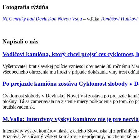
Fotografia týždňa
NLC mraky nad Devínskou Novou Vsou
– v
ďaka
Tomášovi Hulíkovi
Napísali o nás
Vodičovi kamióna, ktorý chcel prejsť cez cyklomost, 
Vyšetrovateľ bratislavskej polície vzniesol obvinenie 30-ročnému Ma
všeobecného ohrozenia mu hrozí v prípade dokázania viny trest odňati
Po prejazde kamióna zostáva Cyklomost slobody v De
Cyklomost slobody v Devínskej Novej Vsi zostáva po prejazde kamión
plošiny. Tá sa zameriavala na zistenie miery poškodenia po tom, čo po
bratislavaden.sk.
M.Vallo: Intenzívny výskyt komárov nie je pre nezvl
Intenzívny výskyt komárov hlásia z celého Slovenska aj z priľahlých 
Priznáva, že súčasný výskyt komárov je nepríjemný, no chemické postr