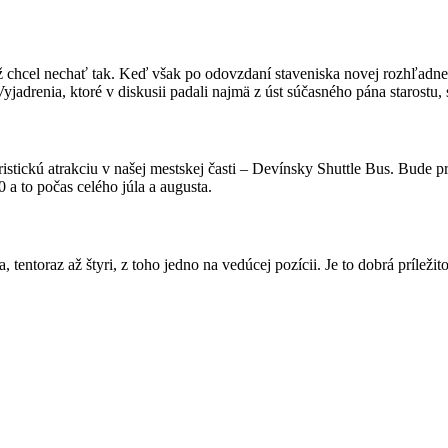
hcel nechať tak. Keď však po odovzdaní staveniska novej rozhľadne 
Vyjadrenia, ktoré v diskusii padali najmä z úst súčasného pána starost
uristickú atrakciu v našej mestskej časti – Devínsky Shuttle Bus. B
a to počas celého júla a augusta.
ntoraz až štyri, z toho jedno na vedúcej pozícii. Je to dobrá príležit