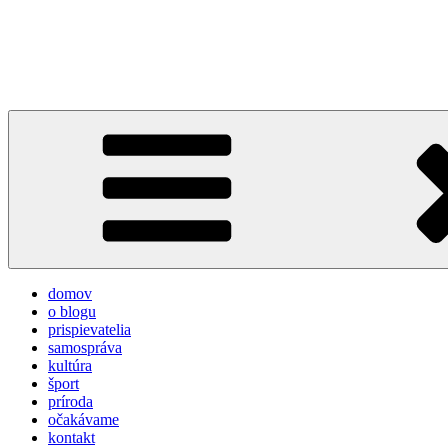
Prejsť
na
týždeň v Devínskej
obsah
prvý informačno-spravodajský blog pre obyvateľov a návštevníkov 
domov
o blogu
prispievatelia
samospráva
kultúra
šport
príroda
očakávame
kontakt