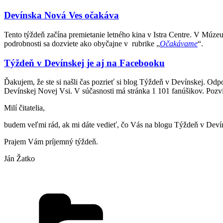
Devínska Nová Ves očakáva
Tento týždeň začína premietanie letného kina v Istra Centre. V Múz
podrobnosti sa dozviete ako obyčajne v rubrike „
Očakávame
“.
Týždeň v Devínskej je aj na Facebooku
Ďakujem, že ste si našli čas pozrieť si blog Týždeň v Devínskej. Od
Devínskej Novej Vsi. V súčasnosti má stránka 1 101 fanúšikov. Pozvite
Milí čitatelia,
budem veľmi rád, ak mi dáte vedieť, čo Vás na blogu Týždeň v Devíns
Prajem Vám príjemný týždeň.
Ján Žatko
Kategórie