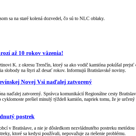
som sa na staré kolená dozvedel, čo sú to NLC oblaky.
hrozí až 10 rokov väzenia!
rtinovi K. z okresu Trenčín, ktorý sa ako vodič kamióna pokúšal prejs
a slobody na štyri až desať rokov. Informujú Bratislavské noviny.
vínskej Novej Vsi naďalej zatvorený
a naďalej zatvorený. Správca komunikácií Regionálne cesty Bratislav
 cyklomoste prešiel minulý týždeň kamión, napriek tomu, že je určený l
ádnutý postrek
obcí v Bratislave, a nie je dôsledkom nezvládnutého postreku metódou B
eky, ktoré sa kedysi používali, nepovažuje za riešenie problému.