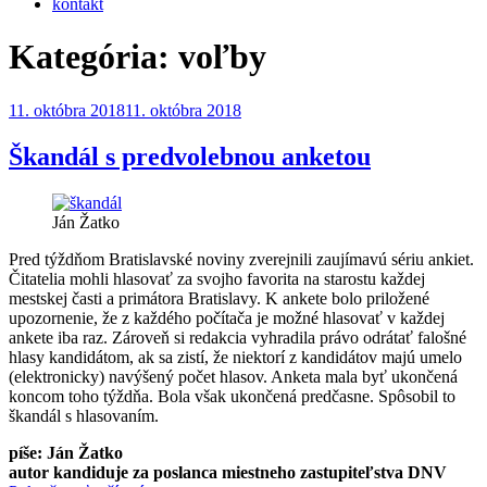
kontakt
Kategória:
voľby
Publikované
11. októbra 2018
11. októbra 2018
Škandál s predvolebnou anketou
Ján Žatko
Pred týždňom Bratislavské noviny zverejnili zaujímavú sériu ankiet.
Čitatelia mohli hlasovať za svojho favorita na starostu každej
mestskej časti a primátora Bratislavy. K ankete bolo priložené
upozornenie, že z každého počítača je možné hlasovať v každej
ankete iba raz. Zároveň si redakcia vyhradila právo odrátať falošné
hlasy kandidátom, ak sa zistí, že niektorí z kandidátov majú umelo
(elektronicky) navýšený počet hlasov. Anketa mala byť ukončená
koncom toho týždňa. Bola však ukončená predčasne. Spôsobil to
škandál s hlasovaním.
píše: Ján Žatko
autor kandiduje za poslanca miestneho zastupiteľstva DNV