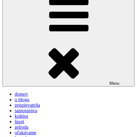
Menu
domov
o blogu
prispievatelia
samospráva
kultúra
šport
príroda
očakávame