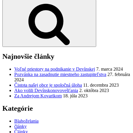
Vyhľadávanie
Najnovšie články
Voľné priestory na podnikanie v Devínskej
7. marca 2024
Pozvánka na zasadnutie miestneho zastupiteľstva
27. februára
2024
Čistota našej obce je spoločná úloha
11. decembra 2023
Ako volili Devínskonovovešťania
2. októbra 2023
Za Andrejom Kovarikom
18. júla 2023
Kategórie
Blahoželania
články
Články