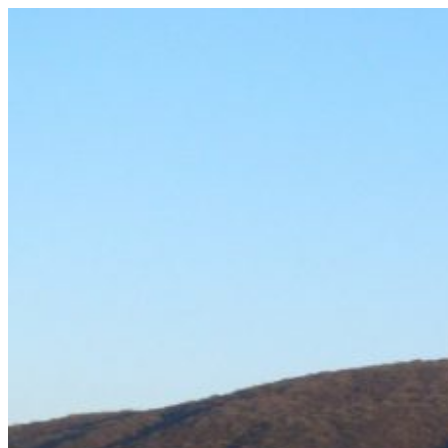
Prejsť
na
obsah