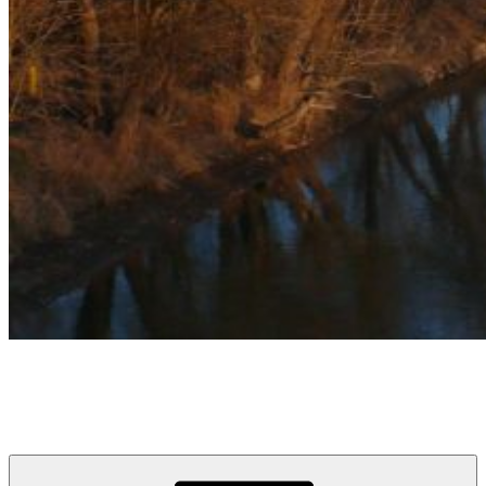
týždeň v Devínskej
prvý informačno-spravodajský blog pre obyvateľov a návštevníkov
Devínskej Novej Vsi