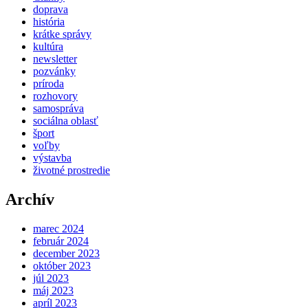
doprava
história
krátke správy
kultúra
newsletter
pozvánky
príroda
rozhovory
samospráva
sociálna oblasť
šport
voľby
výstavba
životné prostredie
Archív
marec 2024
február 2024
december 2023
október 2023
júl 2023
máj 2023
apríl 2023