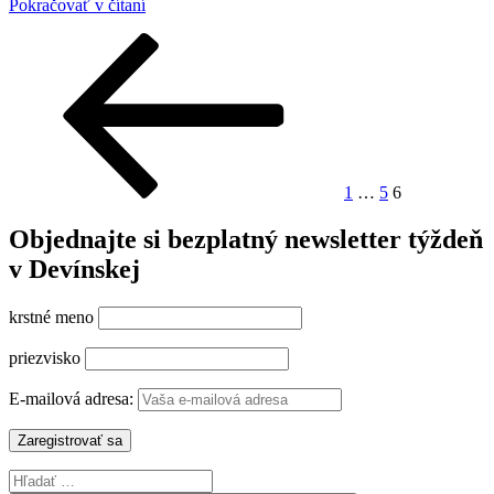
„Škandál
Pokračovať v čítaní
s
Stránkovanie
Predchádzajúca
Stránka
Stránka
Stránka
predvolebnou
stránka
anketou“
príspevkov
1
…
5
6
Objednajte si bezplatný newsletter týždeň
v Devínskej
krstné meno
priezvisko
E-mailová adresa:
Hľadať: