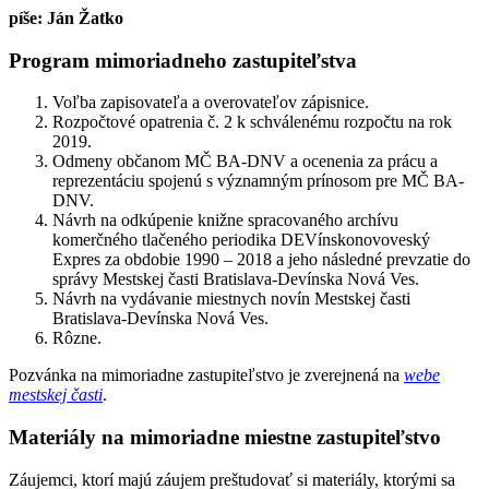
píše: Ján Žatko
Program mimoriadneho zastupiteľstva
Voľba zapisovateľa a overovateľov zápisnice.
Rozpočtové opatrenia č. 2 k schválenému rozpočtu na rok
2019.
Odmeny občanom MČ BA-DNV a ocenenia za prácu a
reprezentáciu spojenú s významným prínosom pre MČ BA-
DNV.
Návrh na odkúpenie knižne spracovaného archívu
komerčného tlačeného periodika DEVínskonovoveský
Expres za obdobie 1990 – 2018 a jeho následné prevzatie do
správy Mestskej časti Bratislava-Devínska Nová Ves.
Návrh na vydávanie miestnych novín Mestskej časti
Bratislava-Devínska Nová Ves.
Rôzne.
Pozvánka na mimoriadne zastupiteľstvo je zverejnená na
webe
mestskej časti
.
Materiály na mimoriadne miestne zastupiteľstvo
Záujemci, ktorí majú záujem preštudovať si materiály, ktorými sa