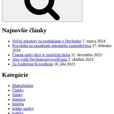
Najnovšie články
Voľné priestory na podnikanie v Devínskej
7. marca 2024
Pozvánka na zasadnutie miestneho zastupiteľstva
27. februára
2024
Čistota našej obce je spoločná úloha
11. decembra 2023
Ako volili Devínskonovovešťania
2. októbra 2023
Za Andrejom Kovarikom
18. júla 2023
Kategórie
Blahoželania
Články
články
doprava
história
krátke správy
kultúra