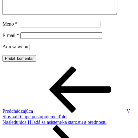
Meno
*
E-mail
*
Adresa webu
Navigácia
Predchádzajúci
článok
v
článku
Predchádzajúca
V
Slovnaft Cupe postupujeme ďalej
Ďalší
Nasledujúca
Hľadá sa asistent/ka starostu a prednostu
článok