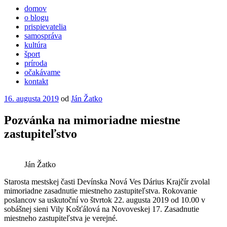
domov
o blogu
prispievatelia
samospráva
kultúra
šport
príroda
očakávame
kontakt
Publikované
16. augusta 2019
od
Ján Žatko
Pozvánka na mimoriadne miestne
zastupiteľstvo
Ján Žatko
Starosta mestskej časti Devínska Nová Ves Dárius Krajčír zvolal
mimoriadne zasadnutie miestneho zastupiteľstva. Rokovanie
poslancov sa uskutoční vo štvrtok 22. augusta 2019 od 10.00 v
sobášnej sieni Vily Košťálová na Novoveskej 17. Zasadnutie
miestneho zastupiteľstva je verejné.