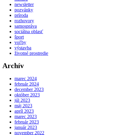
newsletter
pozvánky
príroda
rozhovory
samospráva
sociálna oblasť
šport
voľby
výstavba
životné prostredie
Archív
marec 2024
február 2024
december 2023
október 2023
júl 2023
máj 2023
apríl 2023
marec 2023
február 2023
január 2023
november 2022